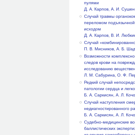
пулями
Д. А. Карпов, А. И. Суше
Случай травмы органоко
переломом подъязычной 
исходом
Д. А. Карпов, В. И. Любки
Случай «комбинированно
П. В. Мисников, А. Б. Ша
Возможности комплексно
следов крови на поврежд
исследованию веществен
Л. М. Сабурина, О. Ф. П
Редкий случай непосредс
патологии сердца и легко
Б. А. Саркисян, А. Л. Коч
Случай наступления смер
недиагностированного ра
Б. А. Саркисян, А. Л. Ко
Судебно-медицинские во
баллистических эксперт
из орудия самообороны