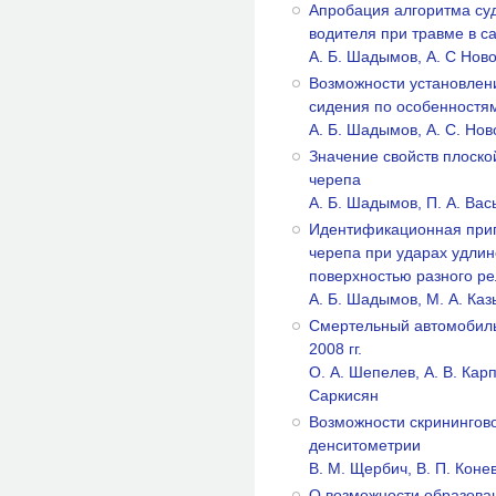
Апробация алгоритма су
водителя при травме в с
А. Б. Шадымов, А. С Ново
Возможности установлен
сидения по особенностя
А. Б. Шадымов, А. С. Но
Значение свойств плоско
черепа
А. Б. Шадымов, П. А. Вас
Идентификационная приг
черепа при ударах удли
поверхностью разного ре
А. Б. Шадымов, М. А. Ка
Смертельный автомобильн
2008 гг.
О. А. Шепелев, А. В. Карп
Саркисян
Возможности скринингов
денситометрии
B. М. Щербич, В. П. Коне
О возможности образова