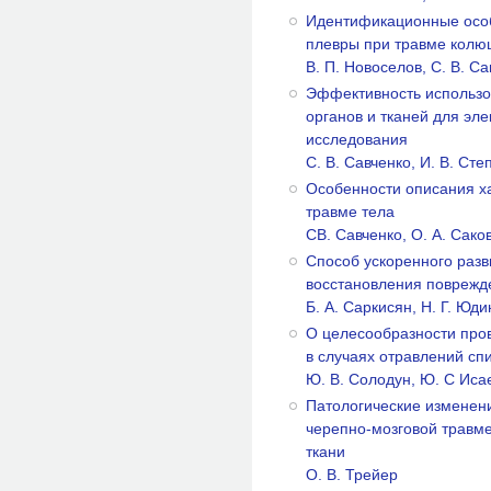
Идентификационные осо
плевры при травме кол
B. П. Новоселов, С. В. С
Эффективность использо
органов и тканей для эл
исследования
C. В. Савченко, И. В. Ст
Особенности описания х
травме тела
СВ. Савченко, О. А. Сако
Способ ускоренного раз
восстановления поврежд
Б. А. Саркисян, Н. Г. Юд
О целесообразности про
в случаях отравлений с
Ю. В. Солодун, Ю. С Исае
Патологические изменени
черепно-мозговой травме
ткани
О. В. Трейер