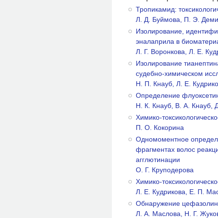
Тропикамид: токсикологи
Л. Д. Буймова, П. Э. Дем
Изолирование, идентифи
эналаприла в биоматери
Л. Г. Воронкова, Л. Е. Ку
Изолирование тианептина
судебно-химическом исс
Н. П. Кнауб, Л. Е. Кудрик
Определение флуоксетин
Н. К. Кнауб, В. А. Кнауб, 
Химико-токсикологическ
П. О. Кокорина
Одномоментное определ
фрагментах волос реакц
агглютинации
О. Г. Круподерова
Химико-токсикологическ
Л. Е. Кудрикова, Е. П. Ма
Обнаружение цефазолин
Л. А. Маслова, Н. Г. Жуко