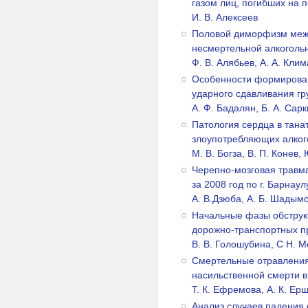
газом лиц, погибших на 
И. В. Алексеев
Половой диморфизм меж
несмертельной алкоголь
Ф. В. Алябьев, А. А. Кли
Особенности формирован
ударного сдавливания гр
А. Ф. Бадалян, Б. А. Сар
Патология сердца в тана
злоупотребляющих алко
М. В. Богза, В. П. Конев,
Черепно-мозговая травм
за 2008 год по г. Барнаул
A. В.Дзюба, А. Б. Шадымо
Начальные фазы обструкт
дорожно-транспортных п
B. В. Голошубина, С Н. М
Смертельные отравления
насильственной смерти в 
Т. К. Ефремова, А. К. Ерш
Анализ случаев падения с