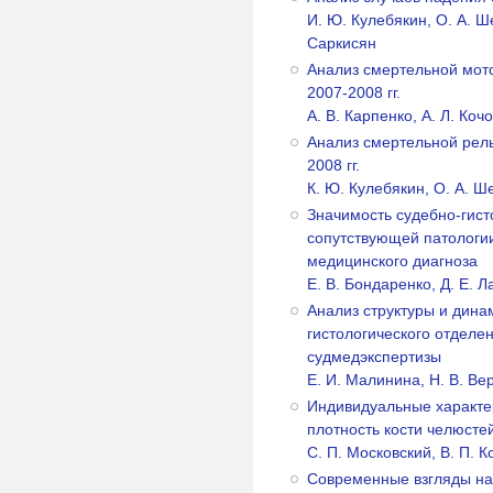
И. Ю. Кулебякин, О. А. Ше
Саркисян
Анализ смертельной мото
2007-2008 гг.
А. В. Карпенко, А. Л. Коч
Анализ смертельной рель
2008 гг.
К. Ю. Кулебякин, О. А. Ш
Значимость судебно-гист
сопутствующей патологии
медицинского диагноза
Е. В. Бондаренко, Д. Е. 
Анализ структуры и дина
гистологического отделе
судмедэкспертизы
Е. И. Малинина, Н. В. Ве
Индивидуальные характер
плотность кости челюсте
С. П. Московский, В. П. К
Современные взгляды на