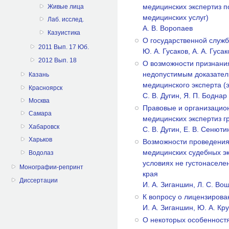
медицинских экспертиз п
Живые лица
медицинских услуг)
Лаб. исслед.
А. В. Воропаев
Казуистика
О государственной служб
2011 Вып. 17 Юб.
Ю. А. Гусаков, А. А. Гусак
2012 Вып. 18
О возможности признания
недопустимым доказател
Казань
медицинского эксперта (
Красноярск
С. В. Дугин, Я. П. Боднар
Москва
Правовые и организацио
Самара
медицинских экспертиз г
Хабаровск
С. В. Дугин, Е. В. Сенюти
Харьков
Возможности проведения
медицинских судебных э
Водолаз
условиях не густонаселе
Монографии-репринт
края
Диссертации
И. А. Зиганшин, Л. С. Во
К вопросу о лицензирова
И. А. Зиганшин, Ю. А. Кр
О некоторых особенност