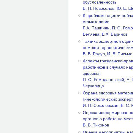
обусловленность
В. П. Новоселов, Ю. Е. 
К проблеме оценки небла
стоматологии
Г А. Пашинян, П. О. Ромо
Беляева, Е.Х. Баринов
Тактика экспертной оцен
помощи терапевтическим
В. В. Радул, И. В. Письм
Аспекты гражданско-прав
работников в случаях на
здоровья
П. О. Ромодановский, Е. X
Черкалица
Охрана здоровья материн
гинекологических экспер
И. П. Соколовская, Е. С.
Оценка информированнос
органов о работе на мес
В. В. Тихонов
Оценка мероприятий, на