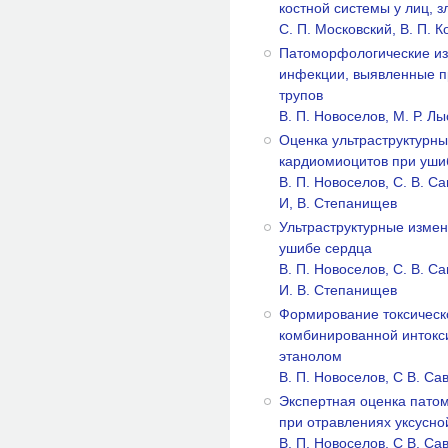
костной системы у лиц, 
С. П. Московский, В. П. К
Патоморфологические из
инфекции, выявленные п
трупов
В. П. Новоселов, М. Р. Л
Оценка ультраструктурн
кардиомиоцитов при уши
В. П. Новоселов, С. В. Са
И, В. Степанищев
Ультраструктурные изме
ушибе сердца
В. П. Новоселов, С. В. Са
И. В. Степанищев
Формирование токсическ
комбинированной интокс
этанолом
В. П. Новоселов, С В. Сав
Экспертная оценка пато
при отравлениях уксусно
В. П. Новоселов, С В. Са