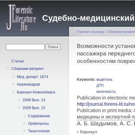
Пе
о
Судебно-медицинский жу
с
Главная страница
›
Сборники-реприн
Вы здесь
Возможности устано
Форма поиска
Поиск
пассажира переднего
особенностям повре
Статьи
Сборники-репринт
Мед. департ. 1874
Keywords:
водитель
Наркомздрав
ДТП
конечность
Барнаул-Новосибирск
Publication in electronic m
2008 Вып. 14
http://journal.forens-lit.ru/
2009 Вып. 15
Publication in print medi
Содержание
медицины и экспертной п
А. Б. Шадымов, А. С.
Оргвопросы
Танатология
г. Барнаул