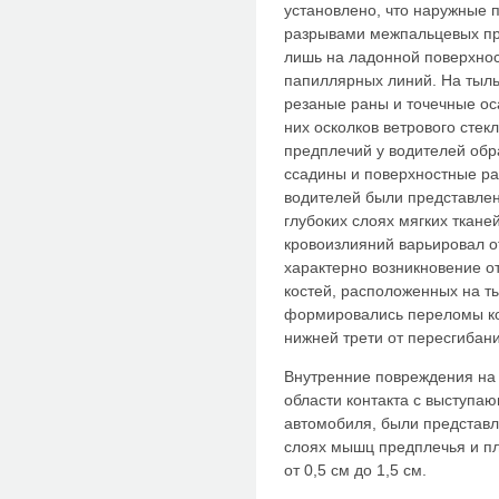
установ­лено, что наружные
разрыва­ми межпальцевых п
лишь на ладонной поверхнос
папиллярных линий. На тыль
резаные раны и точечные ос
них осколков ветро­вого сте
предплечий у водителей об
ссадины и поверхностные ра
водителей были представле
глубоких слоях мягких тканей
кровоизлияний варьировал от
характерно возникновение о
костей, расположенных на т
формировались переломы кос
ниж­ней трети от пересгибани
Внутренние повреждения на 
области контакта с выступа
автомо­биля, были представ
слоях мышц предплечья и пл
от 0,5 см до 1,5 см.