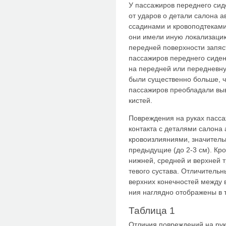
У пассажиров переднего сид
от ударов о детали салона 
ссадинами и кровоподтекам
они имели иную локализацию
передней поверхности запяс
пассажиров переднего сиде
на передней или передневну
были существенно больше, че
пассажи­ров преобладали выв
кистей.
Повреждения на руках пасса
контакта с деталями салона
кровоизлияниями, значител
предыдущие (до 2-3 см). Кр
нижней, средней и верхней т
тевого сустава. Отличитель
верхних конечностей между 
ния наглядно отображены в 
Таблица 1
Отличия повреждений на рук