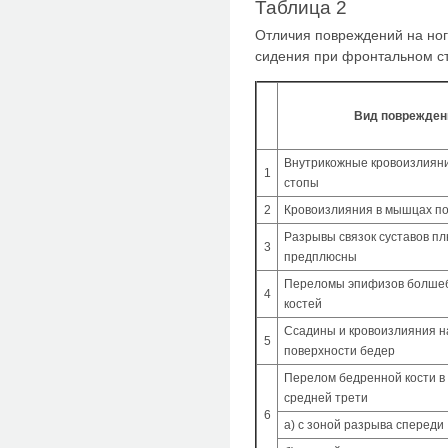
Таблица 2
Отличия повреждений на ног
сидения при фронтальном ст
Вид поврежден
Внутрикожные кровоизлиян
1
стопы
2
Кровоизлияния в мышцах п
Разрывы связок суставов пл
3
предплюсны
Переломы эпифизов болше
4
костей
Ссадины и кровоизлияния н
5
поверхности бедер
Перелом бедренной кости в
средней трети
6
а) с зоной разрыва спереди