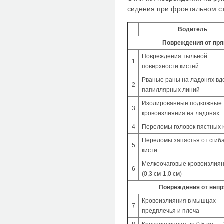
сидения при фронтальном ст
Водитель
Повреждения от пря
Повреждения тыльной
1
поверхности кистей
Рваные раны на ладонях вд
2
папил­лярных линий
Изолированные подкожные
3
кровоизли­яния на ладонях
4
Переломы головок пястных 
Переломы запястья от сгиб
5
кисти
Мелкоочаговые кровоизлия
6
(0,3 см-1,0 см)
Повреждения от непр
Кровоизлияния в мышцах
7
предплечья и плеча