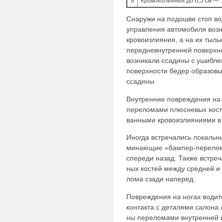
8
Кровоизлияния до 0,5 см — 
Снаружи на подошве стоп вод
управления автомобиля воз
кровоизлияния, а на их тыль
передневнутренней поверхно
возникали ссадины с ушибл
поверхнос­ти бедер образов
ссадины.
Внутренние повреждения на 
переломами плюсневых косте
ванными кровоизлияниями в 
Иногда встречались локальн
минающие «бампер-перелом
спереди назад. Также встр
ных костей между средней и
лома сзади наперед.
Повреждения на ногах водит
контакта с деталями салона 
ны переломами внутренней 