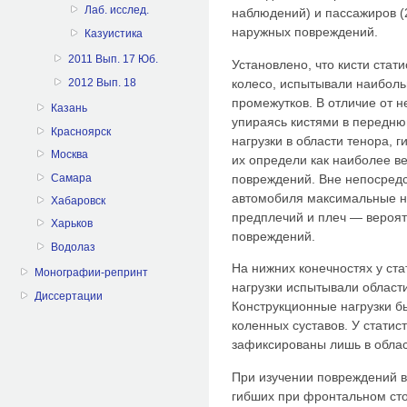
Лаб. исслед.
наблюдений) и пассажи­ров 
наружных повреждений.
Казуистика
2011 Вып. 17 Юб.
Установлено, что кисти ста
колесо, испытывали наиболь
2012 Вып. 18
промежутков. В отличие от н
Казань
упираясь кистями в передн
Красноярск
нагруз­ки в области тенора, 
Москва
их определи как наиболее в
Самара
повреждений. Вне непосредс
автомобиля макси­мальные 
Хабаровск
предплечий и плеч — вероят
Харьков
повреждений.
Водолаз
На нижних конечностях у ст
Монографии-репринт
нагрузки испытывали област
Диссертации
Конструкционные нагрузки б
коленных суставов. У статис
зафиксированы лишь в облас
При изучении повреждений в
гибших при фронтальном сто