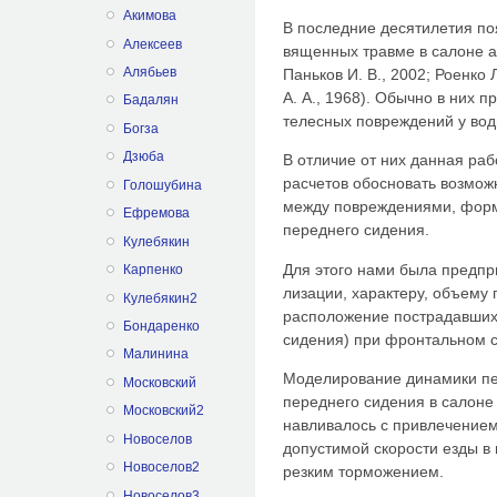
Акимова
В последние десятилетия по
Алексеев
вященных травме в салоне а
Алябьев
Паньков И. В., 2002; Роенко 
А. А., 1968). Обычно в них 
Бадалян
теле­сных повреждений у вод
Богза
Дзюба
В отличие от них данная раб
расчетов обосновать возмож
Голошубина
между повреждениями, фор
Ефремова
переднего сидения.
Кулебякин
Для этого нами была предпр
Карпенко
лизации, характеру, объему
Кулебякин2
рас­положение пострадавших
Бондаренко
сидения) при фронтальном 
Малинина
Моделирование динамики пе
Московский
переднего сидения в салоне
Московский2
навливалось с привлечением
Новоселов
допустимой скорости езды в
Новоселов2
резким торможением.
Новоселов3