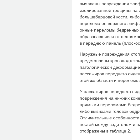
выявлены повреждения эпиф
изолированной трещины на 
большеберцовой кости, либо
перелома ее верхнего эпифиз
онные переломы бедренных к
образовавшиеся от непрямог
в переднюю панель (плоскос
Наружные повреждения стоп
представлены кровоподтекам
патологической деформацией
пассажиров переднего сидени
этой же области и переломо
У пассажиров переднего сид
повреждения на нижних коне
прямыми переломами бедрен
либо вывихами головок бедр
Отличительные особенности
ностей между водителем и п
отображены в таблице 2.