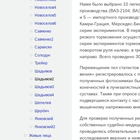
Нами было выбрано 10 легко
Новоселов4
производства (ВАЗ-2104, ВАЗ
Новоселов5
и 5 — импортного производст
Камри-Грация, Мерседес-Бе
Новоселов6
серии экспериментов. В пер
Савченко
резкого торможения осущест
Савченко2
серии экспериментов тормо
Саркисян
поворотом руля налево, в т
Солодун
направо. Всего прове­дено 3
Трейер
Перемещение тел статистов 
Шадымов
вения» регистрировалось с
Шадымов2
полу­ченных фотоснимках бы
Шадымов3
конечностей в лучезапястных
суставах. Также при опросе 
Шадымов4
подвергшиеся контакту с ча
Шепелев
мышечному напряжению вне у
Щербич
Для проверки полученных ре
Янковский
собственных судебно-медици
Янковский2
проводились обязательные 
Живые лица
исследования верхних и ниж