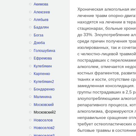
Акимова
Хроническая алкогольная ин
Алексеев
лечение травм опорно-двига
Алябьев
находятся на лечении в тера
Бадалян
стационарах, больные хрони
до 33%. Злоупотребление ал
Богза
среди причин полу­чения тр
Дзюба
изолированных, так и сочет
Голошубина
с челюстно-лицевой травмой
Ефремова
пострадавших с переломами
алкоголем, отмечается недо
Кулебякин
костных фрагментов, развит
Карпенко
тканях и кости, отсутствие с
Кулебякин2
замедленная консолидация. 
Бондаренко
группы пострадавших в 2,5 
Малинина
злоупотребляющими алкоголе
репаративного процесса, ко
Московский
алкоголизма, форми­руются 
Московский2
неправильное сращение отло
Новоселов
требует остеопластических 
Новоселов2
бытовые травмы в состоянии
Новоселов3