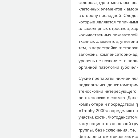
склероза, где от­мечалось р
клеточных элементов к амо
в сторону последней. Сле­д
которые являются типичными
альвеолярных отростков, ха
количественных показателей 
тканных элементов, угнетени
тем, в перестройке гистоарх
заложены компенсаторно-ад
уровень не позволяет в пол
органной патологии зубочел
Сухие препараты нижней чел
подвергались денситометри
тгеноскопии интересующего
рентгеновского снимка. Дал
компьютера и посредством 
«Trophy 2000» определяют п
участка кости. Фотоденсито
как у па­циентов основной гр
группы, без исключения, т.е
фотоденситометрических ис­с