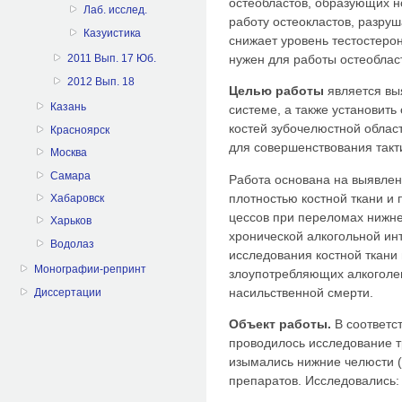
остеобластов, образующих н
Лаб. исслед.
работу остеокластов, разру
Казуистика
снижает уровень тестостерон
нужен для работы остеоблас
2011 Вып. 17 Юб.
2012 Вып. 18
Целью работы
является выя
Казань
системе, а также установит
костей зубочелюстной облас
Красноярск
для совершенствования такт
Москва
Самара
Работа основана на выявле
плотностью костной ткани и
Хабаровск
цессов при переломах нижне
Харьков
хронической алкогольной ин
Водолаз
исследования костной ткани 
Монографии-репринт
злоупотребляющих алкоголем
насильственной смерти.
Диссертации
Объект работы.
В соответс
проводилось исследование т
изымались нижние челюсти 
препаратов. Исследовались: