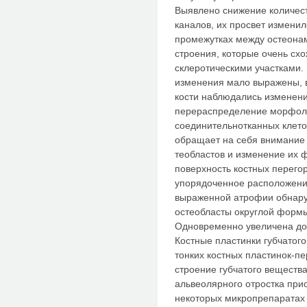
Выявлено снижение количес
каналов, их просвет из­мени
промежутках между остеона
строения, которые очень сх
склеротическими участками.
изменения мало выражены, в
кости наблюдались изменени
перераспределение морфоло
соединительнотканных клето
обращает на себя внимание 
теобластов и изменение их
поверхность костных перегор
упорядоченное расположе­н
выраженной атрофии обнар
остеобласты округлой формы
Одновременно увеличена дол
Костные пластинки губчатого
тонких костных пластинок-пе
строение губчатого веществ
альвеоляр­ного отростка при
некоторых мик­ропрепаратах