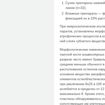
Сухие препараты нижней
ликом (п=32);
Влажные препараты — фр
фиксацией их в 10% рас
При микроскопическом иссле
паратов, установлены морфо
атрофических процессов в к
ней слоях губчатого веществ
Морфологические изменения 
пактной кости альвеолярных
разрезе часто имеют буквал
среднем мень­ше обычного в 
расположения остеонов на­р
основное вещество аморфног
элементов остеобластическо
при увеличении 8x25 в 100 я
колеблется в пределах от 12 
максимально 8. Кроме этого,
пластины обнаруживалось по
сопутствую­щих им клеточны