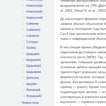
снижения репаративных спос
выздоровления на 19% (Дмитри
Новоселов4
al, 2002, Elmali N. et al., 2002
Новоселов5
Новоселов6
До настоящего времени пере
лизмом обычно объясняли б
Савченко
однако в последние годы вы
Савченко2
Са+2 при хроническом алког
Саркисян
ткань к повреждениям (Козлов
Солодун
В настоящее время убедител
Трейер
переломов достоверно связ
Шадымов
плотности кости (МПК). Так,
Шадымов2
организме, повы­шая уровен
Шадымов3
основные запасы каль­ция нах
препятствует усвоению кальц
Шадымов4
ферментов печени, которые 
Шепелев
форму. Без витамина D усво
Щербич
пример — рахит). Кроме тог
Янковский
поджелудочную железу — ис
Янковский2
участвующих в усвоении каль
кортизола — гормона стресса
Живые лица