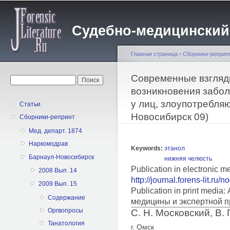
Пе
о
Судебно-медицинский жу
с
Главная страница
›
Сборники-реприн
Вы здесь
Современные взгляд
Форма поиска
Поиск
возникновения забо
у лиц, злоупотребля
Статьи
Новосибирск 09)
Сборники-репринт
Мед. департ. 1874
Наркомздрав
Keywords:
этанол
Барнаул-Новосибирск
нижняя челюсть
Publication in electronic m
2008 Вып. 14
http://journal.forens-lit.ru/
2009 Вып. 15
Publication in print medi
Содержание
медицины и экспертной п
Оргвопросы
С. Н. Московский, В. 
Танатология
г. Омск