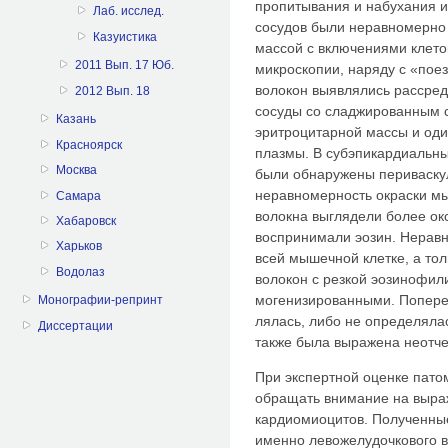
пропитывания и набуха­ния 
Лаб. исслед.
сосудов были неравномерно
Казуистика
массой с включениями клето
2011 Вып. 17 Юб.
микроскопии, наряду с «пое
волокон выявлялись рассред
2012 Вып. 18
сосуды со сладжированным с
Казань
эритроцитарной массы и оди
Красноярск
плазмы. В субэпикардиальны
Москва
были обнаружены периваску
неравномерность окраски м
Самара
волокна выглядели более ок
Хабаровск
воспринимали эозин. Неравн
Харьков
всей мышечной клетке, а то
Водолаз
волокон с резкой эозинофил
могенизированными. Попереч
Монографии-репринт
лялась, либо не определяла
Диссертации
также была выражена неотче
При экспертной оценке пато
обращать внимание на выра
кардиомиоцитов. Полученные
имен­но левожелудочкового 