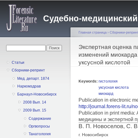
Пе
о
Судебно-медицинский жу
с
Главная страница
›
Сборники-реприн
Вы здесь
Экспертная оценка 
Форма поиска
Поиск
изменений миокарда
уксусной кислотой
Статьи
Сборники-репринт
Мед. департ. 1874
Keywords:
гистология
Наркомздрав
уксусная кислота
миокард
Барнаул-Новосибирск
Publication in electronic m
2008 Вып. 14
http://journal.forens-lit.ru/
2009 Вып. 15
Publication in print medi
Содержание
медицины и экспертной п
В. П. Новоселов, С. В
Оргвопросы
Танатология
г. Новосибирск