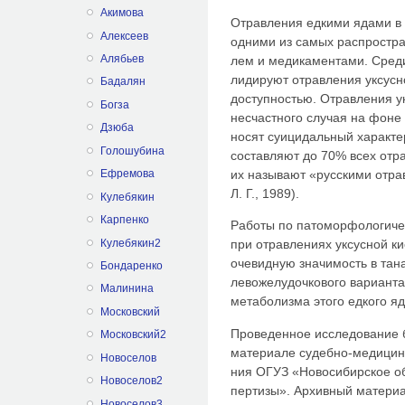
Акимова
Отравления едкими ядами в 
Алексеев
одними из самых распростра
Алябьев
лем и медикаментами. Сред
лидируют отравления уксусн
Бадалян
доступностью. От­равления у
Богза
несчастного слу­чая на фоне
Дзюба
носят суицидальный характе
Голошубина
составляют до 70% всех отра
их называют «русскими отрав
Ефремова
Л. Г., 1989).
Кулебякин
Карпенко
Работы по патоморфологичес
Кулебякин2
при отравлениях уксусной к
очевидную значимость в тан
Бондаренко
левожелудочкового варианта
Малинина
метаболизма этого едко­го яд
Московский
Проведенное исследование 
Московский2
материале судебно-медицинс
Новоселов
ния ОГУЗ «Новосибирское об
Новоселов2
пертизы». Архивный материа
Новоселов3