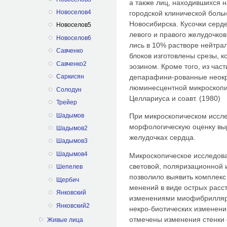
а также лиц, находившихся н
Новоселов4
городской клинической боль
Новосибирска. Кусочки серд
Новоселов5
левого и правого желудочков
Новоселов6
лись в 10% растворе нейтр
Савченко
блоков изготовлены срезы, 
Савченко2
эози­ном. Кроме того, из ча
депарафини-рованные неокр
Саркисян
люминесцент­ной микроскопи
Солодун
Целлариуса и соавт. (1980)
Трейер
Шадымов
При микроскопическом иссл
морфологическую оценку выр
Шадымов2
желудочках сердца.
Шадымов3
Шадымов4
Микроскопическое исследова
световой, поляризационной
Шепелев
позволило выявить комплекс
Щербич
менений в виде острых расс
Янковский
изменениями миофибриллярн
Янковский2
некро-биотических изменен
отмечены изме­нения стенки 
Живые лица