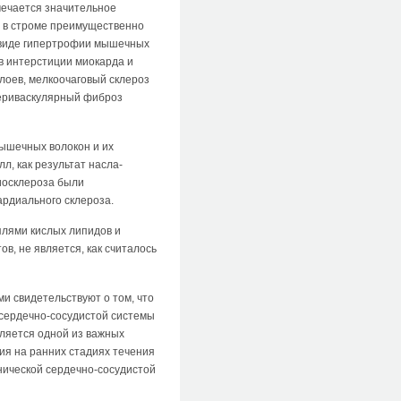
мечается значительное
в в строме преимущественно
в виде гипертрофии мышечных
 в интерстиции миокарда и
лоев, мелкоочаговый склероз
периваскулярный фиброз
ышечных волокон и их
, как результат насла­
иосклероза были
ардиального склероза.
плями кислых липидов и
в, не является, как считалось
и свидетельствуют о том, что
 сердечно-сосудистой системы
вляется одной из важных
ия на ранних стадиях течения
нической сердечно-сосудистой