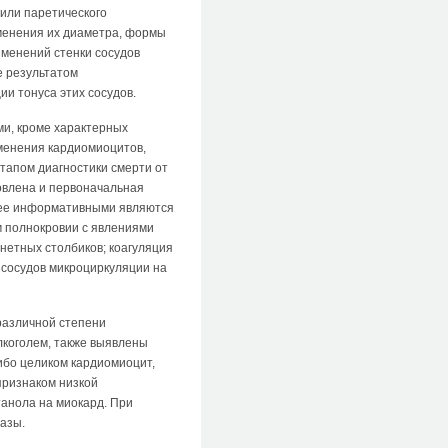
 или паретического
зменения их диаметра, формы
зменений стенки сосудов
е результатом
ии тонуса этих сосудов.
ми, кроме характерных
менения кардиомиоцитов,
тапом диагностики смерти от
новлена и первоначальная
олее информативными являются
 полнокровии с явлениями
онетных столбиков; коагуляция
 сосудов микроциркуляции на
различной степени
лкоголем, также выявлены
ибо целиком кардиомиоцит,
признаком низкой
танола на миокард. При
азы.