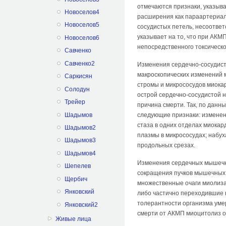
отмечаются признаки, указыва
Новоселов4
расширения как параартериаль
Новоселов5
сосудистых петель, несоответ
указывает на то, что при АКМ
Новоселов6
непосредственного токсическо
Савченко
Савченко2
Изменения сердечно-сосудисто
макроскопических изменений 
Саркисян
стромы и микрососудов миока
Солодун
острой сердечно-сосудистой н
Трейер
причина смерти. Так, по дан
Шадымов
следующие признаки: изменен
стаза в одних от­делах миокар
Шадымов2
плазмы в микро­сосудах; набу
Шадымов3
продольных срезах.
Шадымов4
Изменения сердечных мышечны
Шепелев
сокращения пучков мышечных 
Щербич
множественные оча­ги миолиз
Янковский
либо частично переходив­шие
толерантности организма умер
Янковский2
смерти от АКМП миоцитолиз о
Живые лица