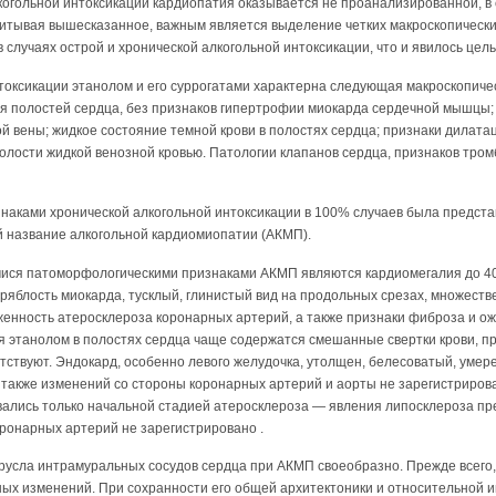
когольной интоксикации кардиопатия оказывается не проанализированной, в 
читывая вышесказанное, важным является выделение четких макроскопически
 случаях острой и хронической алкогольной инток­сикации, что и явилось це
нтоксикации этанолом и его суррога­тами характерна следующая макроскопиче
я полостей сердца, без признаков гипертро­фии миокарда сердечной мышцы;
й вены; жидкое состояние темной крови в полос­тях сердца; признаки дилата
лости жидкой венозной кровью. Патологии клапанов сердца, признаков тром
изнаками хронической алкогольной интоксикации в 100% случаев была предст
 название алкогольной кардиомиопатии (АКМП).
ся патоморфологическими при­знаками АКМП являются кардиомегалия до 40
ряблость миокарда, тусклый, глинистый вид на продольных срезах, множеств
енность атеросклероза коронарных артерий, а также признаки фиброза и ожи
ия этанолом в полостях сердца чаще содержатся смешанные свертки крови, 
тствуют. Эндокард, особенно левого желудочка, утолщен, белесо­ватый, умер
 также изменений со стороны коронарных артерий и аорты не зарегистриров
вались только начальной стадией атеросклероза — явления липосклероза пре
ронарных артерий не за­регистрировано .
русла интрамуральных сосудов сердца при АКМП своеобразно. Прежде всего,
ных изменений. При сохранности его общей архитектоники и относительной и