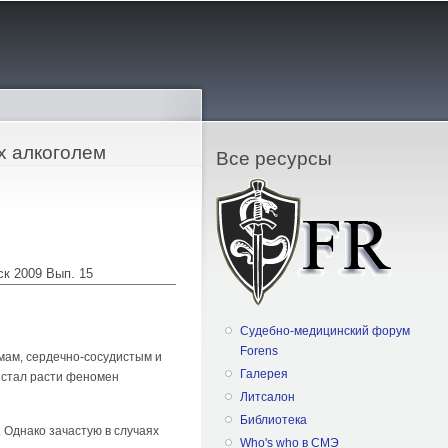
х алкоголем
Все ресурсы
ск 2009 Вып. 15
Судебно-медицинский форум
Forens
мам, сердечно-сосудистым и
Галерея
, стал расти феномен
Литсалон
Библиотека
 Однако зачастую в случа­ях
Who's who в СМЭ