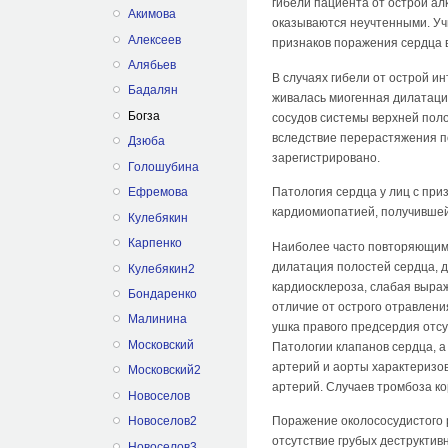
гибели пациента от острой ал
Акимова
ока­зываются неучтенными. У
Алексеев
признаков поражения сердца в
Алябьев
В случаях гибели от острой и
Бадалян
живалась миогенная дилатаци
Богза
сосудов системы верхней поло
вследствие перерастяжения по
Дзюба
зарегистрировано.
Голошубина
Ефремова
Патология сердца у лиц с пр
кардиомиопатией, получившей
Кулебякин
Карпенко
Наиболее часто повторяющими
дилатация полостей сердца, д
Кулебякин2
кардиосклероза, слабая выраж
Бондаренко
отличие от острого отравлен
Малинина
ушка правого предсердия отсу
Московский
Патологии клапанов сердца, а
артерий и аорты характеризо
Московский2
артерий. Случаев тромбоза ко
Новоселов
Новоселов2
Поражение околососудистого 
отсутствие грубых деструктив
Новоселов3