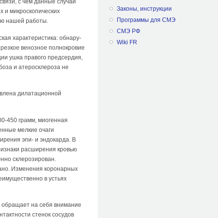
связи, с чем данные случаи
Законы, инструкции
х и микроскопических
Программы для СМЭ
лью нашей работы.
СМЭ РФ
ская характеристика: обнару­
Wiki FR
 резкое венозное полнокровие
ции ушка правого предсердия,
боза и атеросклероза не
авлена дилатационной
0-450 грамм, миогенная
енные мелкие очаги
рения эпи- и эндокарда. В
признаки расширения кровью
енно склерозирован.
а­но. Изменения коронарных
имущес­твенно в устьях
 обращает на себя вни­мание
нтактности стенок сосудов