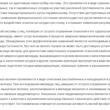
ющие на адаптивную перестройку сис­темы. Это проявляется в виде сужения
ных, так и паравенозных сосудов на участках различ­ной протяженности, и
ствия параартериального русла паравенозному. Отсутствие деструктивных и
П изменения функционального состояния околососудистого русла являются н
го воздействия этанола на сосудистую стенку, а отражают изменения регуляц
й системы у лиц, погибших от острого отравления этанолом и его суррогата
миокарда, имеют остро возникшие в процессе умирания микроскопические из
рда. Обнаружение этих морфологичес­ких изменений является необходимым э
едостаточности, без чего во многих слу­чаях не может быть достоверно уста
ным ряда авторов, для диагностики смертельного отравления этанолом наиб
ия микрососудов миокарда, выражающиеся в резком венозном и капиллярном
да и запустением сосудов в другом; признаки агрегации эритроцитов в виде м
хание эндотелия сосудов микроциркуляции; локальные су­жения и расширения
х волокон проявляются в виде сочета­ния расслабленных и находящихся в 
волокон. При исследовании миокарда лиц, умерших от острого отравления а
а мышечных волокон, располагавшиеся в миокарде мозаично и занимавшие л
 на смежные кардиомиоциты. Указанные очаги кардиомиоцитолиза являются 
шего к алко­голю и проявлением непосредственного токсического действия э
тсутствует. Гистохимически отмечается усиленная активность кислой фосфат