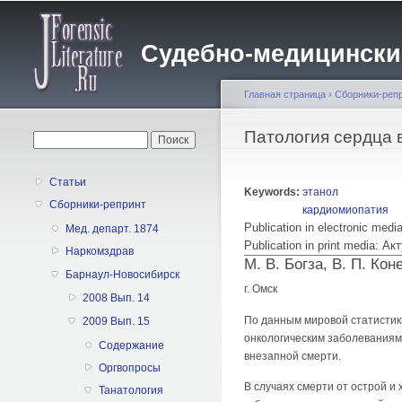
Судебно-медицинский 
Главная страница
›
Сборники-реп
Вы здесь
Патология сердца 
Форма поиска
Поиск
Статьи
Keywords:
этанол
Сборники-репринт
кардиомиопатия
Publication in electronic med
Мед. департ. 1874
Publication in print media:
Наркомздрав
М. В. Богза, В. П. Кон
Барнаул-Новосибирск
г. Омск
2008 Вып. 14
По данным мировой статистик
2009 Вып. 15
онкологическим заболеваниям.
Содержание
внезапной смерти.
Оргвопросы
В случаях смерти от острой и 
Танатология