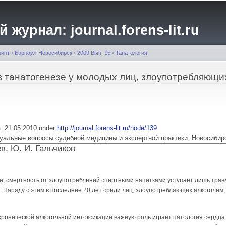
Перейти к
основному
журнал: journal.forens-lit.ru
содержанию
ринт
›
Барнаул-Новосибирск
›
2009 Вып. 15
›
Танатология
в танатогенезе у молодых лиц, злоупотребляющи
ia: 21.05.2010 under
http://journal.forens-lit.ru/node/139
 Актуальные вопросы судебной медицины и экспертной практики, Новосибир
ев, Ю. И. Гальчиков
и, смертность от злоупотреблений спиртными напитками уступает лишь трав
 Наряду с этим в последние 20 лет сре­ди лиц, злоупотребляющих алкоголем
хронической алкогольной интокси­кации важную роль играет патология сердца.