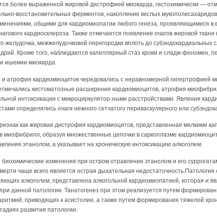
тся более выраженной жировой дистрофией миокарда, гистохимически — от
ельно-восстановительных ферментов, на­копление кислых мукополисахаридо
 изменениями, общими для кардиомиопатии лю­бого генеза, проявляющимися 
чагового кардиосклероза. Также отмечается появ­ление очагов жировой ткани
го желудочка, межжелудочковой перегородки вплоть до субэндокардиальных с
ондрий. Кроме того, наблюдаются капиллярный стаз крови и сладж-феномен, 
ги ишемии миокарда.
и атрофия кар­диомиоцитов чередовались с неравномерной гипертрофией м
тмечались кистоматозные расширения кардиомиоцитов, атрофия миофибрилл
ольной интоксикации с микроциркулятор-ными расстройствами. Явления кард
тами определялись очаги нежного сетчатого периваскулярного или субэндок
ризнак как жировая дистрофия кардиомиоцитов, представленная мел­кими ка
 мио­фибрилл, образуя множественные цепочки в саркоплазме кардиомио­цито
авления этанолом, а указывает на хроническую интоксикацию алкоголем.
биохимические изменения при ос­тром отравлении этанолом и его суррогатам
мерти чаще всего является острая дыхательная недостаточность.Патология
ляющих алкоголем, представлена алкогольной кардиомиопатией, которая и я
при данной патологии. Танатогенез при этом реализуется путем формирован
итмий, приводящих к асистолии, а также пу­тем формирования тяжелой хро
стадиях развития патологии.