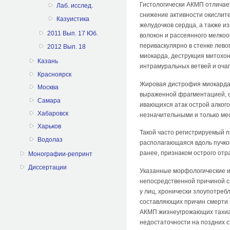
Гистологически АКМП отличае
Лаб. исслед.
снижение активности окислит
Казуистика
желу­дочков сердца, а также
2011 Вып. 17 Юб.
волокон и рассеянного мелкоо
периваскулярно в стенке лево
2012 Вып. 18
миокарда, деструк­ция митох
Казань
интрамуральных ветвей и оча
Красноярск
Жировая дистрофия миокарда 
Москва
выраженной фрагментацией, о
Самара
ивающихся атак острой алког
Хабаровск
незначительными и только мес
Харьков
Такой часто регистрируемый п
Водолаз
располагающаяся вдоль пучков
ранее, признаком острого отр
Монографии-репринт
Диссертации
Указанные морфологические и 
непосредственной причиной с
у лиц, хронически злоупотреб
состав­ляющих причин смерти 
АКМП жизнеугрожающих тахиар
недоста­точности на поздних 