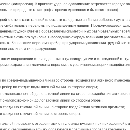
ческие (компрессия). В практике ударное сдавливание встречает­ся гораздо ч
генные и природные катастрофы, производственная и бытовая травма).
ной клетки в сагиттальной плос­кости вследствие сгибания реберных дуг вна
ые сгибательные переломы по подмышечным линиям. Продолжающееся удар
ением грудной клетки с образованием симметричных разгибательных перело
действия активного пуансона. В последнюю очередь возникали разгибательн
ость в образовании переломов ребер при ударном сдавливании грудной клетк
ионно-локальном типе разрушения.
ковом направлении с приведенны­ми к туловищу руками и с отведенной от ту
 кроме возрастания количества переломов с увеличением энергии воздейств
 по средне-подмышечной линии со стороны воздействия активного пуансона
 ребер по средне-подмышечной линии на стороне опоры;
т околопозвоночной до лопаточной линии на стороне воздействия активного
т околопозвоночной до лопаточной линии со стороны опоры;
о срединно-ключичной линии на стороне воздействия активного предмета;
о срединно-ключичной линии со стороны опоры.
альной плоскости с отведенными от туловища руками и при приведенной рук
ебер с увеличением нагрузки образуются в следующей последовательности: