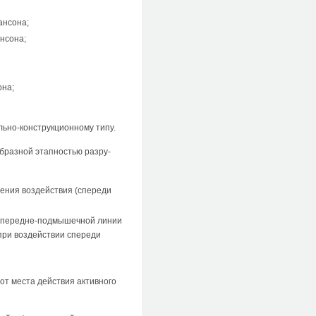
нсо­на;
нсона;
она;
льно-конструкционному типу.
образной этапностью разру­
ения воздействия (спереди
о передне-подмышечной линии
(при воздействии спереди
т места действия активного