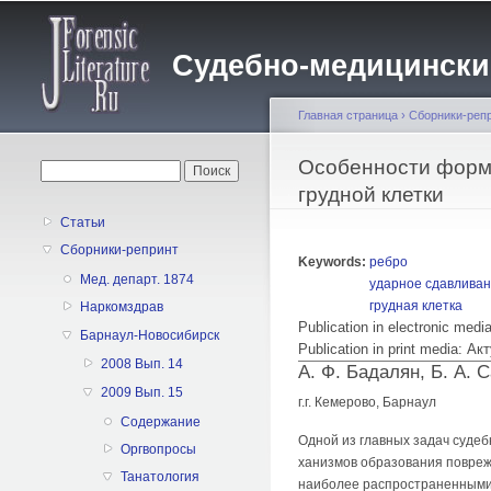
Судебно-медицинский 
Главная страница
›
Сборники-реп
Вы здесь
Особенности форми
Форма поиска
Поиск
грудной клетки
Статьи
Сборники-репринт
Keywords:
ребро
Мед. департ. 1874
ударное сдавлива
грудная клетка
Наркомздрав
Publication in electronic med
Барнаул-Новосибирск
Publication in print media:
2008 Вып. 14
А. Ф. Бадалян, Б. А. 
2009 Вып. 15
г.г. Кемерово, Барнаул
Содержание
Одной из главных задач судеб
Оргвопросы
ханизмов образования поврежд
Танатология
наиболее распространенными 