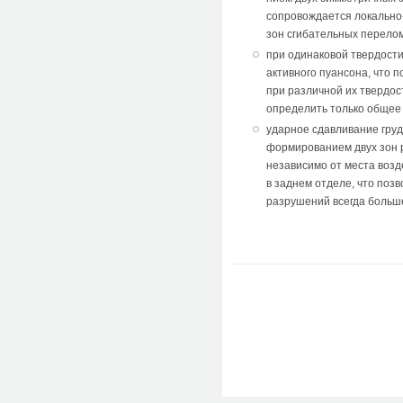
сопровождается локально
зон сгибательных пере­ло
при одинаковой твердости
активно­го пуансона, что 
при различной их твердос
определить только общее 
ударное сдавливание гру
формированием двух зон р
незави­симо от места воз
в заднем отделе, что поз
разрушений всегда больше