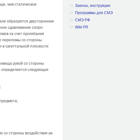
аще, чем статическое
Законы, инструкции
Программы для СМЭ
СМЭ РФ
чале образуются двусто­ронние
Wiki FR
ное сдавливание сопро­
мов за счет прогибания
ые переломы со стороны
и в сагиттальной плоскости
ловища рукой со стороны
ия определяется следующая
;
 предмета;
е со стороны воздействия ак­