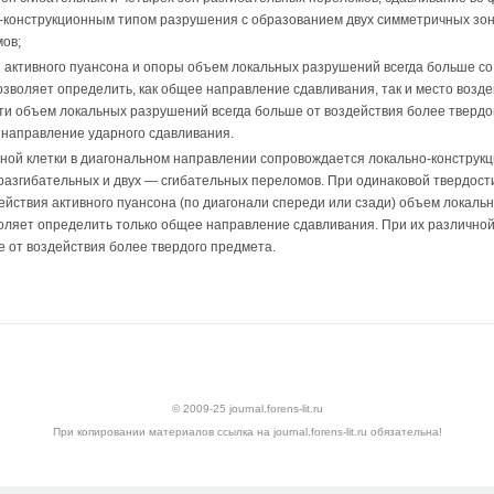
-конструкционным типом разрушения с образованием двух симметричных зон
мов;
 активного пуансона и опоры объем локальных разрушений всегда больше с
позволяет определить, как общее направление сдавли­вания, так и место возд
ти объем локальных разрушений всегда больше от воздействия более твердо
на­правление ударного сдавливания.
дной клетки в диагональном направле­нии сопровождается локально-констру
азгибательных и двух — сгибательных пере­ломов. При одинаковой твердост
действия активного пуансона (по диагонали спереди или сзади) объем локал
воляет определить только общее направление сдавливания. При их различно
 от воздействия более твердого предмета.
© 2009-25 journal.forens-lit.ru
При копировании материалов ссылка на journal.forens-lit.ru обязательна!