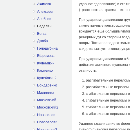
ударное сдавливание) и стати
Акимова
(транспортная травма, техно
Алексеев
Алябьев
При ударном сдавливании груд
симметричные конструкционн
Бадалян
вождается еще большим уплощ
Богза
реберных дуг со стороны воз
Дзюба
опоры. Такая последо­вательн
Голошубина
свидетельствует о конструк­ц
Ефремова
При ударном сдавливании в бо
Кулебякин
действия активного пуансона
этапность:
Карпенко
Кулебякин2
разгибательные переломы
Бондаренко
разгибательные переломы
Малинина
сгибательные перело­мы о
Московский
сгибательные переломы о
сгибательные переломы п
Московский2
сгибательные переломы п
Новоселов
Новоселов2
Ударное сдавливание во фронт
тивного пуансона переломы р
Новоселов3