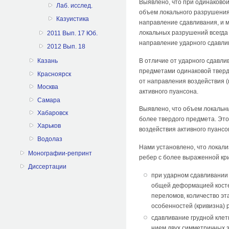
Выявлено, что при одинаковой
Лаб. исслед.
объем локального разрушения 
Казуистика
направление сдавливания, и 
локальных разруше­ний всегда
2011 Вып. 17 Юб.
направление ударного сдавлив
2012 Вып. 18
В отличие от ударного сдавли
Казань
пред­метами одинаковой тверд
Красноярск
от направле­ния воздействия 
Москва
активного пуансона.
Самара
Выяв­лено, что объем локаль
Хабаровск
более твердого предмета. Это
Харьков
воздействия активного пуансо
Водолаз
Нами установлено, что локали
Монографии-репринт
ребер с более выраженной кри
Диссертации
при ударном сдавливании 
общей деформацией косте
переломов, количество эт
особенностей (кривиз­на) 
сдавливание грудной клет
нием двух симметричных з