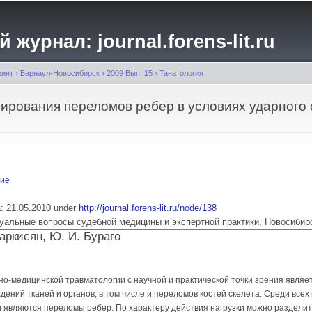
Перейти к
основному
журнал: journal.forens-lit.ru
содержанию
ринт
›
Барнаул-Новосибирск
›
2009 Вып. 15
›
Танатология
рования переломов ребер в условиях ударного
ние
ia: 21.05.2010 under
http://journal.forens-lit.ru/node/138
 Актуальные вопросы судебной медицины и экспертной практики, Новосибир
Саркисян, Ю. И. Бураго
но-медицинской травматологии с на­учной и практической точки зрения являе
ений тканей и органов, в том числе и пере­ломов костей скелета. Среди всех
являются переломы ребер. По характеру действия нагрузки можно разделить