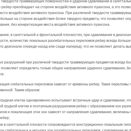
 твердости травмирующих повер­хностей и ударном сдавливании в сагиттальн
ребер преобладает на стороне воздействия активного пуансона, а это позв
место воздействия активного пуансона. При раз­личной твердости травмирую
 больше на стороне воздействия более твердого предмета, что позволяет оп
ания, без конкретизации места воздействия активного пуансона.
вания, в сагиттальной и фронтальной плоскостях, при сдавливании в диагон
ости, количество локальных разгибательных пе­реломов ребер всегда больше 
(по диагонали спереди назад или сзади наперед), что не позволяет делать вы
ных разрушений при различной твердости травми­рующих предметов всегда бо
 позволяет определить только общее направление ударного сдавливания, бе
на.
зация сгибательных переломов зави­сит от кривизны ребер. Такие переломы 
визной. Таким образом:
грудная клетка одновременно испы­тывает встречные удар и сдавливание, ч
й грудной клетки и поэтапным разрушением ребер с образованием зон разг
апов и локализация этих зон зависят от направления сдав­ливания, величины
ребер;
ки в сагиттальной плоскости сопро­вождается конструкционно-локальным ти
он сгибательных и четырех зон разгибатель­ных переломов, сдавливание во