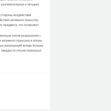
 разгибательных и четырех
о стороны воздействия
ействия активного пуансона,
го предмета, что позволяет
кционным типом разрушения с
и активного пуансона и опоры
ьных разрушений всегда больше
й твердости объем локальных