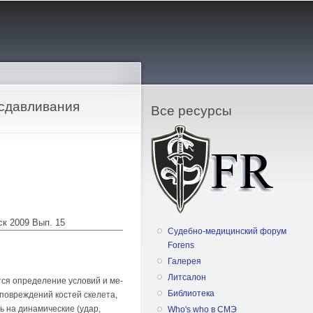
 сдавливания
Все ресурсы
ск 2009 Вып. 15
Судебно-медицинский форум
Forens
Галерея
Литсалон
тся определение условий и ме­
Библиотека
 повреждений костей скелета,
 на динамические (удар,
Who's who в СМЭ