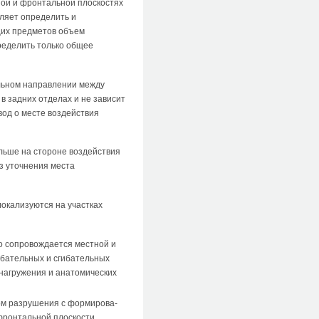
ой и фронтальной плос­костях
оляет определить и
щих предметов объем
ределить только общее
альном направлении между
в задних отделах и не зависит
вод о месте воздействия
льше на стороне воздействия
з уточнения места
локализуются на участках
то сопровождается местной и
ибательных и сгибательных
 нагружения и анатомических
пом разрушения с формирова­
 фронтальной плоскости