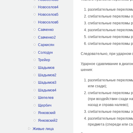
Новоселов4
разгибательные переломы
Новоселов5
сгибательные переломы от
Новоселов6
сгибательные перело­мы р
Савченко
разгибательные переломы
сгибательные переломы р
Савченко2
сгибательные переломы р
Саркисян
Солодун
Следователь­но, при ударном 
Трейер
Ударное сдавливание в диагон
Шадымов
шения:
Шадымов2
разгибательные переломы
Шадымов3
или сзади);
Шадымов4
сгибательные переломы р
Шепелев
(при воздействии сзади н
назад и справа налево);
Щербич
сгибательные переломы эт
Янковский
разгибательные переломы
Янковский2
предмета (спереди или сз
Живые лица