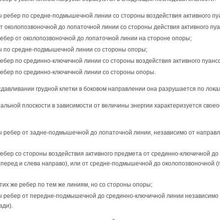
 ребер по средне-подмышечной линии со стороны воздействия активного пуа
 околопозвоночной до лопаточной ли­нии со стороны действия активного пуа
ебер от околопозвоночной до лопаточной линии на стороне опоры;
 по средне-подмышечной линии со стороны опоры;
ебер по срединно-ключичной линии со стороны воздействия активного пуанс
ебер по срединно-ключичной линии со стороны опоры.
сдавливании грудной клетки в боковом направлении она разрушается по лока
альной плоскости в зависимости от величины энергии характеризуется свое
 ребер от задне-подмышечной до лопаточной линии, независимо от направл
ебер со стороны воздействия активного предмета от срединно-ключичной д
аперед и слева направо), или от сред­не-подмышечной до околопозвоночной 
их же ребер по тем же линиям, но со стороны опоры;
 ребер от передне-подмышечной до срединно-ключичной линии независимо о
ади).