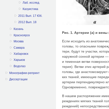
Лаб. исслед.
Казуистика
2011 Вып. 17 Юб.
2012 Вып. 18
Казань
Рис. 1. Артерии (а) и вены
Красноярск
Если исходить из анатомиче
Москва
головы, то опасными повреж
Самара
тери, будут те участки, кот
Хабаровск
наружной сонной артерии — 
Харьков
и теменная ветви поверхнос
Водолаз
терия). Ветви этих артерий 
головы, где анастомозируют
Монографии-репринт
ких тканей, имеющие перед
Диссертации
артерии перпендикулярно ил
Одновременно, повреждается
В нашем распоряжении имеет
реждениях мягких тканей гол
реждений) непосредственно