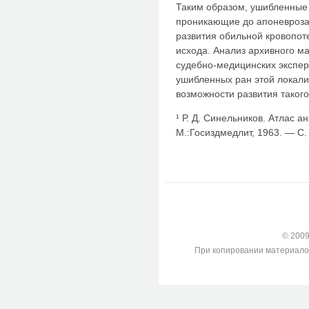
Таким образом, ушибленные 
проникающие до апоневроза 
разви­тия обильной кровопо
исхода. Ана­лиз архивного ма
судебно-меди­цинских экспе
ушибленных ран этой локали
возможности развития такого
¹ Р. Д. Синельников. Атлас 
М.:Госиздмедлит, 1963. — С.
© 2009-
При копировании материалов с