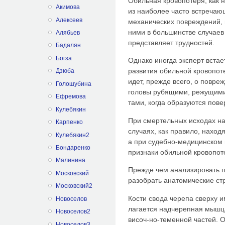
Обильная кровопотеря, как 
Акимова
из наиболее часто встречаю
Алексеев
механических повреждений, 
ними в большинстве случаев
Алябьев
представляет трудностей.
Бадалян
Богза
Однако иногда эксперт вста
развития обильной кровопот
Дзюба
идет, прежде всего, о повреж
Голошубина
головы рубящими, режущими
Ефремова
тами, когда образуются пов
Кулебякин
При смертельных исходах на
Карпенко
случаях, как правило, наход
Кулебякин2
а при судебно-медицинском
Бондаренко
признаки обильной кровопот
Малинина
Прежде чем анализировать п
Московский
разобрать анатомические ст
Московский2
Кости свода черепа сверху и
Новоселов
лагается надчерепная мышца
Новоселов2
височ-но-теменной частей. 
Новоселов3