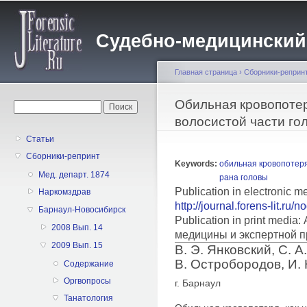
Пе
о
Судебно-медицинский жу
с
Главная страница
›
Сборники-реприн
Вы здесь
Обильная кровопоте
Форма поиска
Поиск
волосистой части го
Статьи
Сборники-репринт
Keywords:
обильная кровопотер
Мед. департ. 1874
рана головы
Publication in electronic m
Наркомздрав
http://journal.forens-lit.ru/
Барнаул-Новосибирск
Publication in print medi
2008 Вып. 14
медицины и экспертной п
2009 Вып. 15
В. Э. Янковский, С. А
В. Остробородов, И.
Содержание
Оргвопросы
г. Барнаул
Танатология