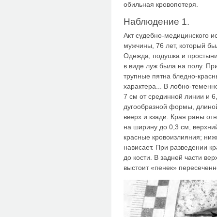
обиль­ная кровопотеря.
Наблюдение 1.
Акт судебно-медицинского и
мужчины, 76 лет, который бы
Одежда, подушка и простыни
в виде луж была на полу. П
трупные пятна бледно-красны
характера... В лобно-теменн
7 см от срединной линии и 6
дугообразной формы, длиной
вверх и кзади. Края раны о
на ширину до 0,3 см, верхний
красные кровоизлияния; ниж
нависает. При разведении к
до кости. В задней части вер
высто­ит «пенек» пересеченно