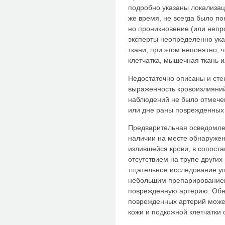
подробно указаны локализац
же время, не всегда было п
но проникновение (или непр
экспер­ты неопределенно ук
ткани, при этом непонятно,
клетчатка, мышечная ткань 
Недостаточно описаны и сте
выраженность кровоизлияний
наблюде­ний не было отмечен
или дне раны поврежденных 
Предварительная осведомлен
наличии на месте обнаружен
излившейся крови, в сопост
отсутствием на трупе других
тщательное исследование уш
неболь­шим препарированием
поврежденную артерию. Об
поврежденных артерий мо­же
кожи и подкожной клетчатки 