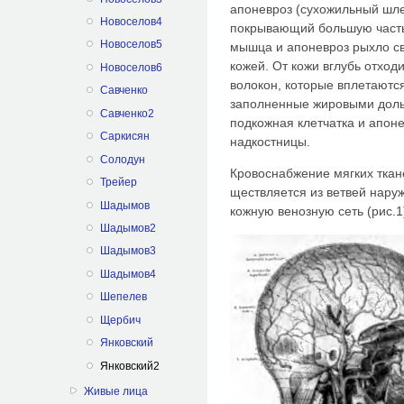
апоневроз (су­хожильный шл
Новоселов4
покрывающий большую часть
Новоселов5
мышца и апоневроз рыхло св
кожей. От кожи вглубь от­хо
Новоселов6
волокон, которые вплетаются
Савченко
заполненные жировыми дольк
Савченко2
подкожная клетчатка и апоне
Саркисян
надкостницы.
Солодун
Кровоснабжение мягких ткане
Трейер
ществляется из ветвей нару
Шадымов
кожную венозную сеть (рис.1
Шадымов2
Шадымов3
Шадымов4
Шепелев
Щербич
Янковский
Янковский2
Живые лица