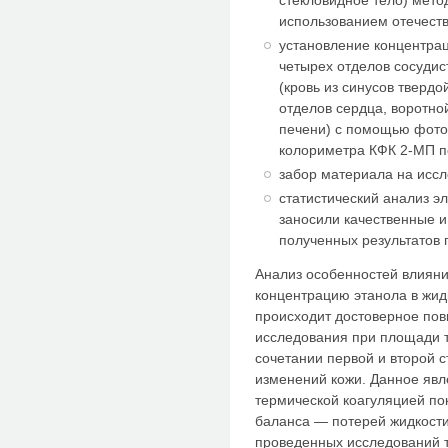
использованием отечест
установление концентрац
четырех отделов сосудис
(кровь из синусов твердо
отделов сердца, воротной
печени) с помощью фо­то
колориметра КФК 2-МП п
забор материала на исс
статистический анализ э
заносили качественные и
полу­ченных результатов 
Анализ особенностей влиян
концентрацию этанола в жидк
происходит достоверное пов
исследования при площади 
сочета­нии первой и второй
изменений кожи. Данное явл
термической коагуля­цией п
баланса — потерей жид­кости
проведенных исследований т