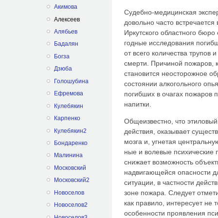
Акимова
Судебно-медицинская экспер
Алексеев
довольно часто встречается 
Алябьев
Иркутского областного бюро
годные исследования погибш
Бадалян
от всего количества трупов 
Богза
смерти. Причиной пожаров, ка
Дзюба
стано­вится неосторожное о
Голошубина
состоянии алкогольного опь
погибших в очагах пожаров 
Ефремова
напитки.
Кулебякин
Карпенко
Общеизвестно, что этиловый 
Кулебякин2
действия, оказывает сущест
мозга и, угнетая центральн
Бондаренко
ные и волевые психические 
Малинина
снижа­ет возможность объек
Московский
надвига­ющейся опасности д
Московский2
ситуации, в частности дейст
зоне пожара. Следует отмети
Новоселов
как правило, интересует не 
Новоселов2
особенности проявления пс
Новоселов3