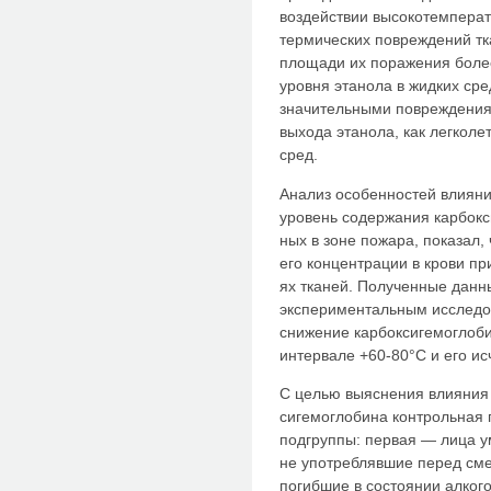
воздействии высокотемпера
термических повреждений тк
площади их поражения боле
уровня этанола в жидких сре
значительными повреждения
выхода этанола, как легколе
сред.
Анализ особенностей влиян
уровень содержания карбокс
ных в зоне пожара, показал
его концентрации в крови п
ях тканей. Полученные данн
экспери­ментальным исследо
снижение карбоксигемоглоби
интервале +60-80°С и его ис
С целью выяснения влияния 
сигемоглобина контрольная 
подгруппы: первая — лица у
не употреб­лявшие перед см
погибшие в состоянии алког