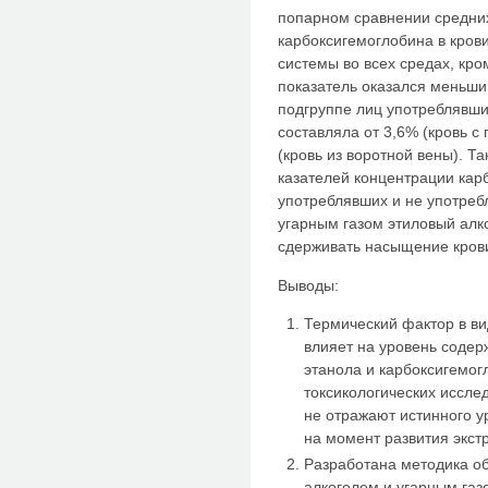
попарном сравне­нии средни
карбоксигемоглобина в кров
системы во всех средах, кро
показатель оказался меньши
подгруппе лиц употреблявши
составляла от 3,6% (кровь с 
(кровь из воротной вены). Т
казателей концентрации карб
употреблявших и не употреб
угар­ным газом этиловый алк
сдерживать насыщение крови
Выводы:
Термический фактор в в
влияет на уровень содер
этано­ла и карбоксигемог
токсикологических иссле
не отражают истинного у
на момент развития экст
Разработана методика об
алкоголем и угарным газ