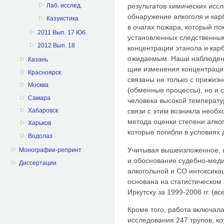
результатов химических исс
Лаб. исслед.
обнаружение алкоголя и кар
Казуистика
в очагах пожара, который пок
2011 Вып. 17 Юб.
установленных следственным
2012 Вып. 18
концентрации этанола и кар
ожидаемым. Наши наблюдения
Казань
щие изменения концентрации
Красноярск
связаны не только с прижи
Москва
(обменные про­цессы), но и 
Самара
человека высокой тем­перату
Хабаровск
связи с этим возникла необх
метода оценки степени ал­ко
Харьков
которые погибли в условиях 
Водолаз
Учитывая вышеизложенное, ц
Монографии-репринт
и обоснование судебно-меди
Диссертации
алкогольной и СО интоксикац
основана на статистическом 
Иркутску за 1999-2008 гг. (вс
Кроме того, работа включал
исследования 247 трупов, к