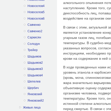
алкогольного опья­нения по
Новоселов4
наступлению. Кроме того, с
Новоселов5
дееспособность лиц, попавш
воздействие на организм оки
Новоселов6
Савченко
В связи с этим, актуальной
Савченко2
является установление конк
угарным газом лиц, погибших
Саркисян
температу­ры. В судебно-ме
Солодун
указанных вопросов, согла
Трейер
инструкциям, необходимо пр
Шадымов
крови на содержание в ней с
Шадымов2
В ходе проведенных нами ис
Шадымов3
уровень этанола и карбокси
Шадымов4
(кровь, моча, спинномозговая
Шепелев
жара значительно варьирова
объективную оценку содержа
Щербич
организме чело­века, подвер
Янковский
температуры. Кроме того, он
Янковский2
истинной степени алкогольн
Живые лица
перед смертью. В связи с эт