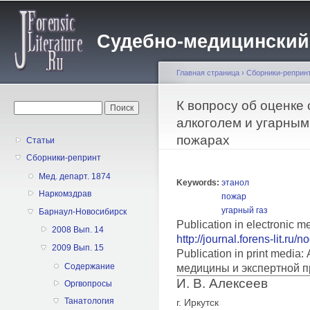
Пе
о
Судебно-медицинский жу
с
Главная страница
›
Сборники-реприн
Вы здесь
К вопросу об оценке
Форма поиска
Поиск
алкоголем и угарным
пожарах
Статьи
Сборники-репринт
Мед. департ. 1874
Keywords:
этанол
Наркомздрав
пожар
угарный газ
Барнаул-Новосибирск
Publication in electronic 
2008 Вып. 14
http://journal.forens-lit.ru/
2009 Вып. 15
Publication in print medi
Содержание
медицины и экспертной п
И. В. Алексеев
Оргвопросы
Танатология
г. Иркутск