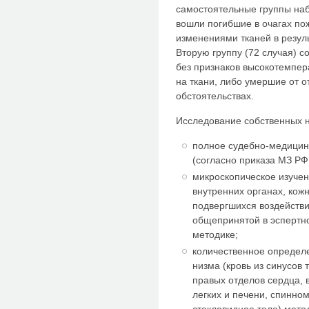
самостоятельные группы наб
вошли погибшие в очагах по
изменениями тканей в резул
Вторую группу (72 случая) с
без признаков высокотемпе
на ткани, либо умершие от о
обстоятельствах.
Исследование собственных н
полное судебно-медицин
(согласно приказа МЗ РФ
микроскопическое изуче
внутренних органах, кожн
подвергшихся воздейств
общепринятой в эспертно
методике;
количественное определе
низма (кровь из синусов 
правых отделов сердца, 
легких и пече­ни, спинно
стекловидное тело) мето