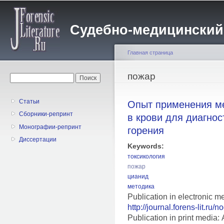
Пе
о
Судебно-медицинский жу
с
Главная страница
Вы здесь
пожар
Форма поиска
Поиск
Статьи
Опыт применения м
Сборники-репринт
в крови для диагно
Монографии-репринт
горения
Диссертации
Keywords:
токсикология
пожар
цианид
методика
Publication in electronic m
http://journal.forens-lit.ru/
Publication in print medi