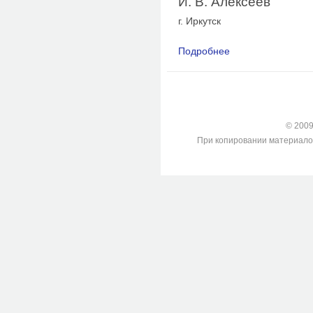
И. В. Алексеев
г. Иркутск
Подробнее
о К вопросу об оцен
лиц, погибших на п
© 2009-
При копировании материалов с