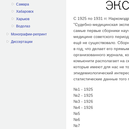
Самара
Хабаровск
С 1925 по 1931 гг. Наркомз
Харьков
"Судебно-медицинская экспер
Водолаз
самые первые сборники науч
Монографии-репринт
медицине советского период
Диссертации
ещё не существовало. Сборн
в год, что делает его прям
организованного журнала, к
комьюнити располагает на с
которые имеют для нас не то
эпидемиологический интерес
статистические данные того 
№1 - 1925
№2 - 1925
№3 - 1926
№4 - 1926
№5
№6
№7