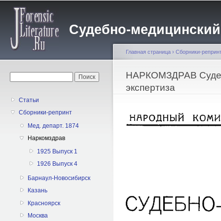
Пе
о
Судебно-медицинский жу
с
Главная страница
›
Сборники-реприн
Вы здесь
НАРКОМЗДРАВ Судеб
Форма поиска
Поиск
экспертиза
Статьи
Сборники-репринт
Мед. департ. 1874
Наркомздрав
1925 Выпуск 1
1926 Выпуск 4
Барнаул-Новосибирск
Казань
Красноярск
Москва