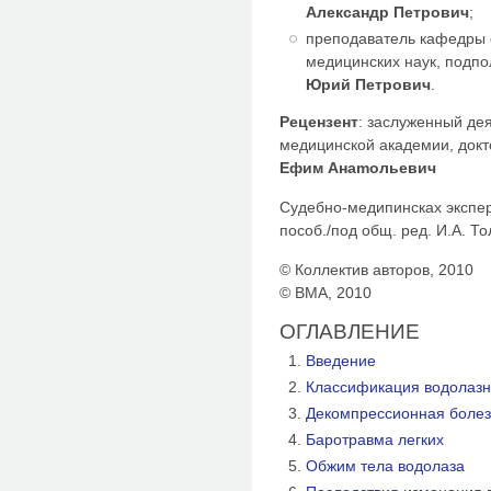
Александр Петрович
;
преподаватель кафедры 
медицинских наук, подп
Юрий Петрович
.
Рецензент
: заслуженный де
медицинской академии, док
Ефим Анаmoльевич
Судебно-медипинсках экспер
пособ./под общ. ред. И.А. Тол
© Коллектив авторов, 2010
© ВМА, 2010
ОГЛАВЛЕНИЕ
Введение
Классификация водолазн
Декомпрессионная болез
Баротравма легких
Обжим тела водолаза