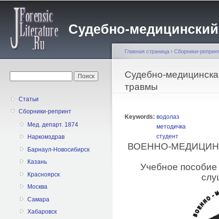
Пе
о
Судебно-медицинский жу
с
Главная страница
›
Сборники-реприн
Вы здесь
Судебно-медицинска
Форма поиска
Поиск
травмы
Статьи
Сборники-репринт
Keywords:
водолаз
Мед. департ. 1874
методичка
студент
Наркомздрав
ВОЕННО-МЕДИЦИНС
Барнаул-Новосибирск
Казань
Учебное пособие 
Красноярск
слу
Москва
Самара
Хабаровск