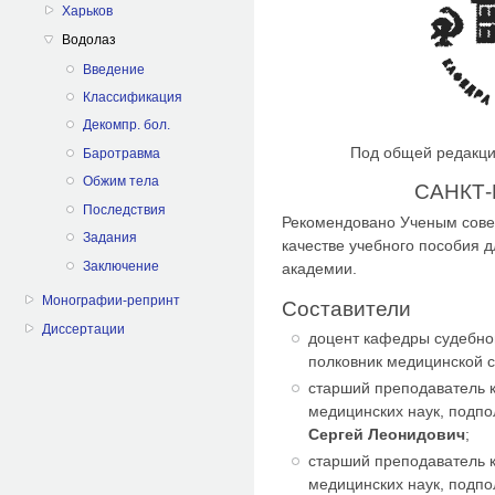
Харьков
Водолаз
Введение
Классификация
Декомпр. бол.
Под общей редакц
Баротравма
Обжим тела
САНКТ-
Последствия
Рекомендовано Ученым сове
Задания
качестве учебного пособия д
Заключение
академии.
Монографии-репринт
Составители
Диссертации
доцент кафедры судебно
полковник медицинской
старший преподаватель 
медицинских наук, подп
Сергей Леонидович
;
старший преподаватель 
медицинских наук, подп