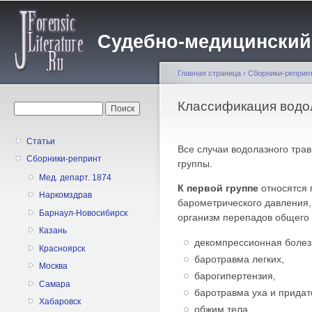
Пе
о
Судебно-медицинский жу
с
Главная страница
›
Сборники-реприн
Вы здесь
Классификация водо
Форма поиска
Поиск
Статьи
Все случаи водолазного тра
Сборники-репринт
группы.
Мед. департ. 1874
К первой группе
относятся 
Наркомздрав
барометрического давления,
Барнаул-Новосибирск
организм перепадов общего
Казань
декомпрессионная болез
Красноярск
баротравма легких,
Москва
барогипертензия,
Самара
баротравма уха и придат
Хабаровск
обжим тела,