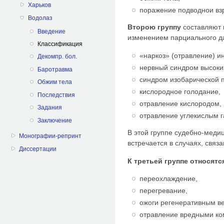
Харьков
поражение подводнои вз
Водолаз
Второю группу
составляют 
Введение
изменением парциального да
Классификация
«наркоз» (отравление) и
Декомпр. бол.
нервный синдром высоки
Баротравма
синдром изобарической 
Обжим тела
кислородное голодание,
Последствия
отравление кислородом,
Задания
отравление углекислым г
Заключение
В этой группе судебно-меди
Монографии-репринт
встречается в случаях, свя
Диссертации
К третьей группе относят
переохлаждение,
перегревание,
ожоги регенеративным в
отравление вредными ко