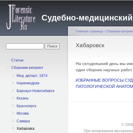
Пе
о
Судебно-медицинский жу
с
Главная страница
›
Сборники-реприн
Вы здесь
Хабаровск
Форма поиска
Поиск
Статьи
На сегодняшний день мы име
Сборники-репринт
один сборник научных работ
Мед. департ. 1874
ИЗБРАННЫЕ ВОПРОСЫ СУД
Наркомздрав
ПАТОЛОГИЧЕСКОЙ АНАТОМ
Барнаул-Новосибирск
Казань
Красноярск
Москва
Самара
© 2009-
Хабаровск
При копировании материалов с