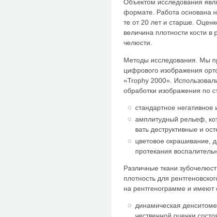
Объектом исследования явл
формате. Работа основана на
те от 20 лет и старше. Оцен
величина плотности кости в 
челюсти.
Методы исследования. Мы п
цифрового изображения орт
«Trophy 2000». Использова
обра­ботки изображения по 
стандартное негативное 
амплитудный рельеф, ко
вать деструктивные и ос
цветовое окрашивание, 
протекания воспалительн
Различные ткани зубочелюс
плотность для рентгеновског
на рентгенограмме и имеют 
динамическая денситомет
чественной оценки состо