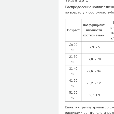
Распределение количественн
по возрасту и состоянию зу
Коэффициент
пл
Возраст
плотности
тк
костной ткани
у
До 20
82,3+2,5
лет
21-30
87,8+2,78
лет
31-40
79,6+2,34
лет
41-50
75,2+2,12
лет
51-60
69,7+1,9
лет
Выявляя группу трупов со с
ристиками рентгенологическо