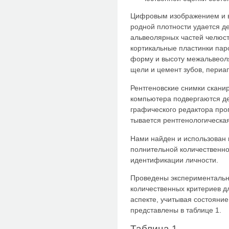
Цифровым изображением и в
родной плотности удается д
альвеолярных частей челюс
кортикальные пластинки паро
форму и высоту ме­жальвеол
щели и цемент зубов, периа
Рентгеновские снимки скани
компьютера подвергаются д
графического редактора про
тывается рентгенологическая
Нами найден и использован 
полнительной количественно
иден­тификации личности.
Проведены экспериментальн
количественных критериев д
ас­пекте, учитывая состояни
пред­ставлены в таблице 1.
Таблица 1