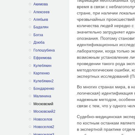
тификации неопознанных тру
Акимова
время в связи с неблагопол
Алексеев
стране, при наличии локальн
чрезвычайных проис­шествий
Алябьев
количества людей нередко с
Бадалян
значительно затрудняет иде
Богза
опознания. Поэтому станов
Дзюба
идентификационных исследов
Голошубина
лаборатории, когда только э
возможным установление лич
Ефремова
проведении такого рода эк
Кулебякин
методо­логические ошибки, 
Карпенко
эксперт­ных исследований (Па
Кулебякин2
Во многих странах мира, в н
Бондаренко
логическая) идентификация
Малинина
надежным методом, особенн
Московский
связи с тем, что у одного че
Московский2
Судебно-медицинская экспер
Новоселов
по костным останкам являет
Новоселов2
в экспертной практике отде
Новоселов3