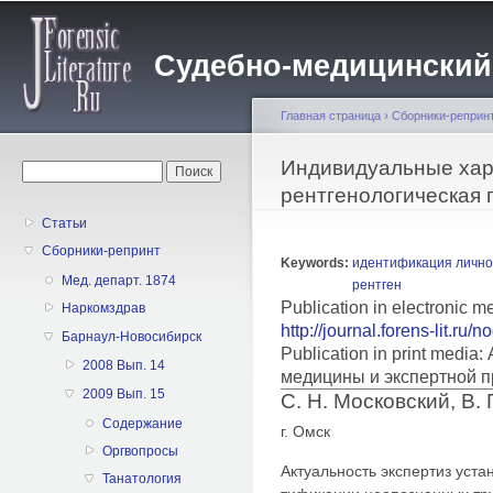
Пе
о
Судебно-медицинский жу
с
Главная страница
›
Сборники-реприн
Вы здесь
Индивидуальные хар
Форма поиска
Поиск
рентгенологическая 
Статьи
Сборники-репринт
Keywords:
идентификация лично
Мед. департ. 1874
рентген
Publication in electronic 
Наркомздрав
http://journal.forens-lit.ru/
Барнаул-Новосибирск
Publication in print medi
2008 Вып. 14
медицины и экспертной п
2009 Вып. 15
С. Н. Московский, В. 
Содержание
г. Омск
Оргвопросы
Актуальность экспертиз уста
Танатология