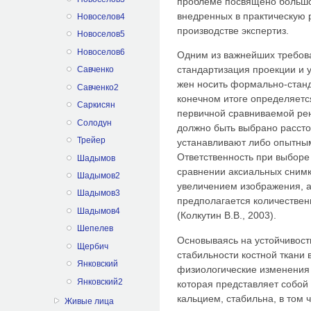
проблеме посвящено большо
внедренных в практическую
Новоселов4
производстве экспертиз.
Новоселов5
Новоселов6
Одним из важнейших требов
стандартизация проекции и 
Савченко
жен носить формально-станд
Савченко2
ко­нечном итоге определяет
Саркисян
первичной сравниваемой рен
Солодун
должно быть вы­брано рассто
Трейер
устанавливают либо опыт­ны
Ответственность при выборе
Шадымов
сравнении аксиальных снимк
Шадымов2
увеличением изображения, а 
Шадымов3
предполагается количествен
Шадымов4
(Колкутин В.В., 2003).
Шепелев
Основываясь на устойчивост
Щербич
стабильности костной ткани 
Янковский
физиологические изменения 
Янковский2
ко­торая представляет собо
кальцием, стабильна, в том 
Живые лица