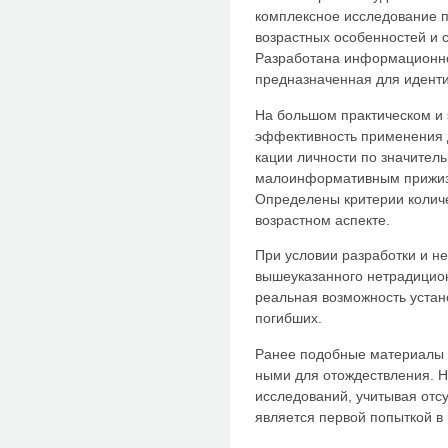
комплексное исследование п
возрастных особенностей и 
Разработана информационно
предназначенная для идент
На большом практическом и 
эффективность применения 
кации личности по значител
малоинформа­тивным прижиз
Определены критерии количе
возрастном аспекте.
При условии разработки и н
вышеуказанного нетрадицио
ре­альная возможность уста
по­гибших.
Ранее подобные материалы 
ными для отождествления. 
исследований, учитывая отсу
является первой по­пыткой 