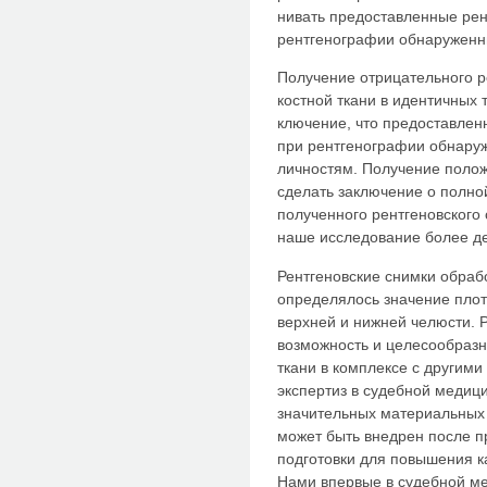
нивать предоставленные рен
рен­тгенографии обнаруженн
Получение отрицательного ре
костной ткани в идентичных 
ключение, что предоставлен
при рентгенографии обнару
лич­ностям. Получение полож
сделать заключение о полно
полученного рентгеновского
наше исследо­вание более 
Рентгеновские снимки обраб
определялось значение плот
верхней и нижней челюсти. 
возможность и целесообразн
тка­ни в комплексе с други
экспертиз в судебной медиц
значительных мате­риальных 
может быть внедрен после 
подготовки для повышения ка
Нами впервые в судебной ме