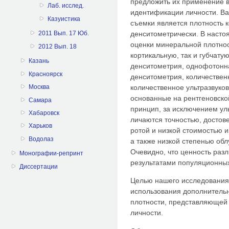
предложить их применение в
Лаб. исслед.
идентификации личности. В
Казуистика
съемки является плотность 
денситометрически. В насто
2011 Вып. 17 Юб.
оценки минеральной плотнос
2012 Вып. 18
кортикальную, так и губчату
Казань
денситометрия, однофотонн
Красноярск
денситометрия, количествен
количественное ультразвуков
Москва
основанные на рентгеновско
Самара
принцип, за исключением ул
Хабаровск
личаются точностью, достов
Харьков
ротой и низкой стоимостью 
Водолаз
а также низкой степенью обл
Очевид­но, что ценность ра
Монографии-репринт
результатами популяционны
Диссертации
Целью нашего исследования
использования дополнительн
плотности, представляющей
личности.