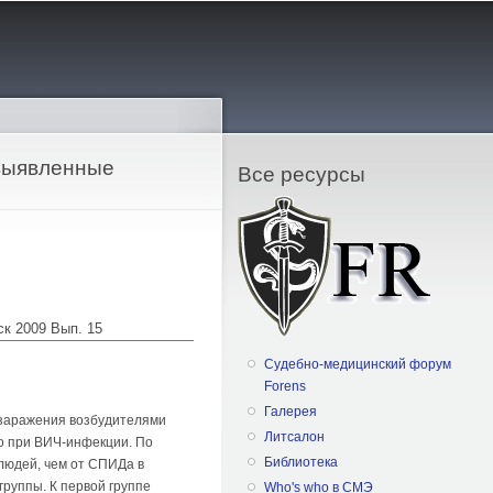
выявленные
Все ресурсы
ск 2009 Вып. 15
Судебно-медицинский форум
Forens
Галерея
 заражения возбудителями
Литсалон
о при ВИЧ-инфекции. По
Библиотека
людей, чем от СПИДа в
группы. К первой группе
Who's who в СМЭ