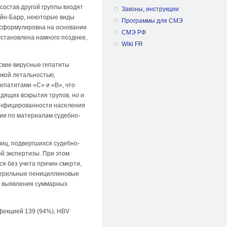
 состав другой группы входят
Законы, инструкции
айн-Барр, некоторые виды
Программы для СМЭ
 сформулировна на основании
СМЭ РФ
установлена намного позднее,
Wiki FR
ские вирусные гепатиты
окой летальностью,
епатитами «С» и «В», что
дящих вскрытия трупов, но и
 инфицированности населения
и по матери­алам судебно-
иц, подвергшихся судебно-
й экспертизы. При этом
ся без учета причин смерти,
 стерильные пенициллиновые
я выявления суммарных
фекцией 139 (94%), HBV