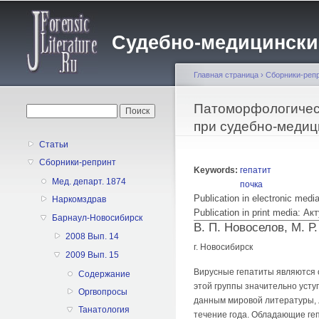
Судебно-медицинский 
Главная страница
›
Сборники-реп
Вы здесь
Патоморфологичес
Форма поиска
Поиск
при судебно-медиц
Статьи
Сборники-репринт
Keywords:
гепатит
Мед. департ. 1874
почка
Publication in electronic med
Наркомздрав
Publication in print media:
Барнаул-Новосибирск
В. П. Новоселов, М. Р
2008 Вып. 14
г. Новосибирск
2009 Вып. 15
Вирусные гепатиты являются 
Содержание
этой группы значительно уст
Оргвопросы
данным мировой литературы, л
Танатология
течение года. Об­ладающие ге