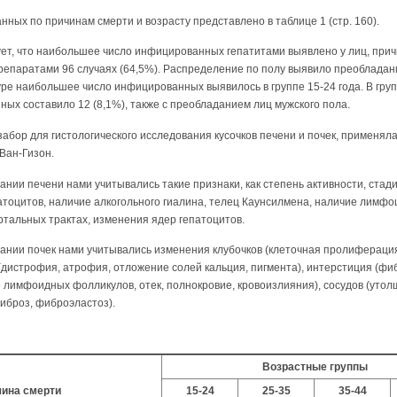
ых по причинам смерти и возрас­ту представлено в таблице 1 (стр. 160).
ет, что наибольшее число инфи­цированных гепатитами выявлено у лиц, прич
репаратами 96 случаях (64,5%). Распределение по полу выявило преобладан
туре наибольшее число инфицированных выявилось в группе 15-24 года. В гр
ных составило 12 (8,1%), также с преобладани­ем лиц мужского пола.
бор для гистологического иссле­дования кусочков печени и почек, применял
 Ван-Гизон.
ании печени нами учитывались такие признаки, как степень активности, стад
тоцитов, наличие алкогольного гиалина, телец Каунсилмена, наличие лимфоц
тальных трактах, изменения ядер гепатоцитов.
вании почек нами учитывались из­менения клубочков (клеточная пролиферац
(дистрофия, атрофия, отложение солей кальция, пигмента), интерстиция (фи
лимфоидных фолликулов, отек, полнокровие, кровоиз­лияния), сосудов (утол
иброз, фиброэластоз).
Возрастные группы
ина смерти
15-24
25-35
35-44