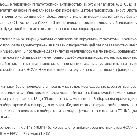
ющие первичной гепатотропной активностью (вирусы гепатитов А, В, С, Д), в
гепатит на фоне генерализованной инфекции(цитомегаловирусы, вирус Эпст
. Впер­вые концепция об инфекционной этиологии первичных гепатитов была
анных С.П.Боткиным (1888 г.).Этиологическая неоднородность заболевания 
озбудите­лей гепатита не закончена и в настоящее время.
селения в мире инфицированы хро­ническими вирусными гепатитами. Хрониче
ю проблему здравоохранения в связи с возрастающей заболеваемостью, выс
и ущербами. В последние десятилетия увеличилось число инфицированных г
асность ин­фицирования не только судебно-медицинских экспертов, произво
х работников. Учитывая выше сказанное мы постарались установить частоту
е особенности HCV и HBV инфекции при случайно выявленном инфицировани
ли нами было проведено сплошным методом исследование крови от трупов л
 городском судебно-медицинском морге облас­тного бюро судебно-медицинско
 лиц в возрасте от 18 до 55 лет, независимо от пола. Забор крови производил
забора крови было в пределах суток. Жидкая кровь от трупов забира­лась в
алась и направлялась в лабораторию иммуноферментного анализа ГОНКБ дл
 и «В».
рупов, из них у 148 (49,9%) было выявлено инфицирование, при этом HCV ин
HCV + HBV — 2 случая (1,8%).