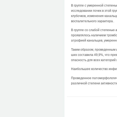
В группе с умеренной степень
исследовании почек в этой гр
клубочков, изменения ка­нал
воспалительного характера.
В группе со слабой степенью 
проявлялось наличием тромбоц
атрофией канальцев, умерен
Таким образом, проведенным 
ших составила 49,9%, что пр
опасность для всех категорий
Наибольшее количество инфиц
Проведенное патоморфологиче
различной степени активности