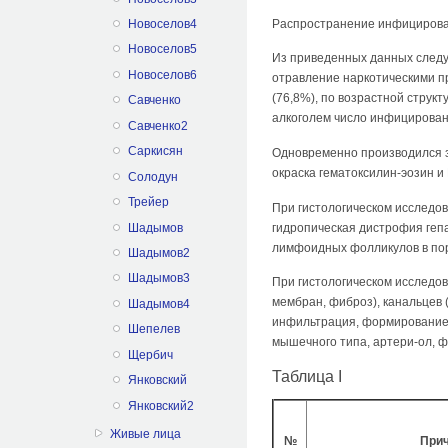
Распространение инфицированн
Новоселов4
Новоселов5
Из приведенных данных следу
Новоселов6
отравление наркотическими п
(76,8%), по возрастной струк
Савченко
алкого­лем число инфицирован
Савченко2
Саркисян
Одновременно производился за
окраска гематоксилин-эозин и
Солодун
Трейер
При гистологическом исследов
Шадымов
гидропическая дистрофия гепа
лимфоидных фолликулов в пор
Шадымов2
Шадымов3
При гистологическом исследо
мембран, фиброз), канальцев 
Шадымов4
инфильтрация, формирование 
Шепелев
мышечного типа, артери-ол, ф
Щербич
Таблица I
Янковский
Янковский2
Живые лица
№
Прич