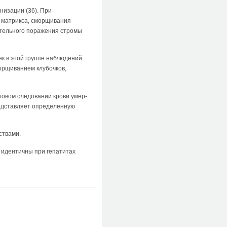
низации (36). При
о матрикса, сморщивания
ительного поражения стромы
ек в этой группе наблюдений
орщиванием клубочков,
говом следовании крови умер­
редставляет определенную
ствами.
 идентичны при гепатитах