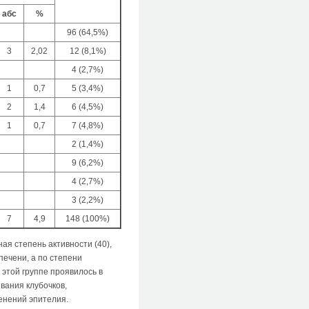
абс
%
96 (64,5%)
3
2,02
12 (8,1%)
4 (2,7%)
1
0,7
5 (3,4%)
2
1,4
6 (4,5%)
1
0,7
7 (4,8%)
2 (1,4%)
9 (6,2%)
4 (2,7%)
3 (2,2%)
7
4,9
148 (100%)
ая степень активности (40),
печени, а по степени
этой группе проявилось в
ания клу­бочков,
енений эпителия.