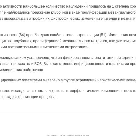
ю активности наибольшее количество наблюдений пришлось на 1 степень хро
уппе наблюдалось поражение клубочков в виде пролифе­рации мезангиальног
ьцев выражались в атрофии их, дистрофических изменений эпителия и незнач
активности (64) преобладала слабая степень хронизации (51). Изменения поч
итов в клубочках, пролиферацией мезан­гиального матрикса, васкулитом, см
ными воспалительными изменениями интрестиция.
исследованием установлено, что ин-фицированность гепатитами при скринин
евышает показатели ВОЗ. Высокая степень инфицированности гепатитами п
 медицинских работников.
ированных гепатитами выявлено в группе отравлений наркотическими веще
ское исследование показало, что патоморфологические изменения в почках
 и стадии хронизации процесса.
© 2009-25 journal.forens-lit.ru