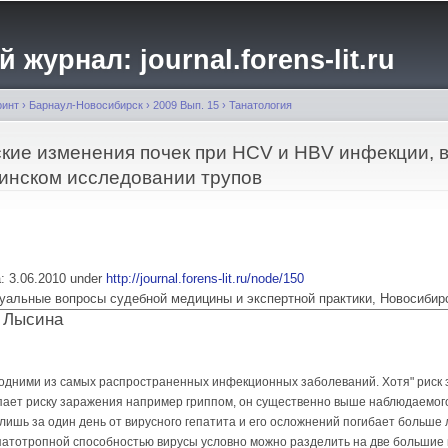
Перейти к
основному
журнал: journal.forens-lit.ru
содержанию
ринт
›
Барнаул-Новосибирск
›
2009 Вып. 15
›
Танатология
кие изменения почек при HCV и HBV инфекции, 
инском исследовании трупов
ia: 3.06.2010 under
http://journal.forens-lit.ru/node/150
 Актуальные вопросы судебной медицины и экспертной практики, Новосибир
. Лысина
одними из самых распространен­ных инфекционных заболеваний. Хотя" риск
упает риску заражения например гриппом, он существенно выше наблюдаемог
ишь за один день от вирусного гепатита и его осложнений погибает больше 
патотропной способностью вирусы условно можно разде­лить на две большие 