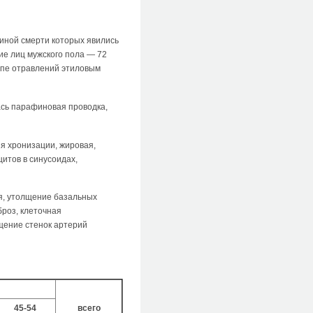
иной смерти которых явились
ие лиц мужского пола — 72
уппе отравлений этиловым
ась парафиновая проводка,
ия хронизации, жировая,
итов в синусоидах,
ия, утолщение базальных
броз, клеточная
щение стенок артерий
45-54
всего