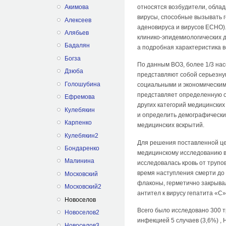
относятся возбудители, облада
Акимова
вирусы, способные вызывать 
Алексеев
аденовируса и вирусов ECHO)
Алябьев
клинико-эпидемиологических д
Бадалян
а подробная характеристика в
Богза
По данным ВОЗ, более 1/3 на
Дзюба
представляют собой серьезну
Голошубина
социальными и экономическим
представляет определенную оп
Ефремова
других категорий медицински
Кулебякин
и определить демографически
Карпенко
медицинских вскрытий.
Кулебякин2
Для решения поставленной це
Бондаренко
меди­цинскому исследованию в
Малинина
исследовалась кровь от трупов
время наступления смерти до 
Московский
флаконы, герметично закрыв
Московский2
антител к вирусу гепатита «С»
Новоселов
Всего было исследовано 300 т
Новоселов2
инфекцией 5 случаев (3,6%) , 
Новоселов3