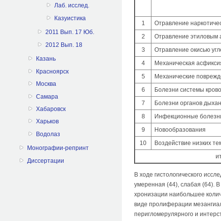
Лаб. исслед.
Казуистика
1
Отравление наркоти­ч
2011 Вып. 17 Юб.
2
Отравление этиловым 
2012 Вып. 18
3
Отравление окисью уг
Казань
4
Механичес­кая асфикси
Красноярск
5
Механичес­кие повреж­
Москва
6
Болезни системы кров
Самара
7
Болезни органов дыха
Хабаровск
8
Инфекцион­ные болезни
Харьков
9
Новообразо­вания
Водолаз
10
Воздействие низких те
Монографии-репринт
и
Диссертации
В ходе гистологического иссл
умеренная (44), слабая (64). 
хронизации наибольшее количе
виде пролиферации мезангиаль
перигломерулярного и интерст