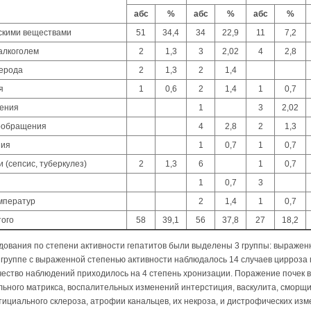
абс
%
абс
%
абс
%
ескими веществами
51
34,4
34
22,9
11
7,2
алкоголем
2
1,3
3
2,02
4
2,8
лерода
2
1,3
2
1,4
я
1
0,6
2
1,4
1
0,7
дения
1
3
2,02
ообра­щения
4
2,8
2
1,3
ния
1
0,7
1
0,7
 (сепсис, туберкулез)
2
1,3
6
1
0,7
1
0,7
3
м­ператур
2
1,4
1
0,7
того
58
39,1
56
37,8
27
18,2
едования по степени активности ге­патитов были выделены 3 группы: выраженн
В группе с выраженной степенью активности наблюдалось 14 слу­чаев цирроза 
ство наблюдений приходилось на 4 степень хронизации. Поражение почек в 
ного матрикса, воспалительных изменений интерстиция, васкулита, сморщив
ициального склероза, атрофии канальцев, их некроза, и дистрофических изм