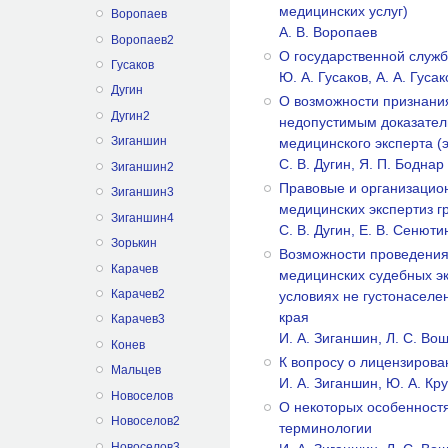
медицинских услуг)
Воропаев
А. В. Воропаев
Воропаев2
О государственной служб
Гусаков
Ю. А. Гусаков, А. А. Гусак
Дугин
О возможности признания
Дугин2
недопустимым доказател
Зиганшин
медицинского эксперта (
С. В. Дугин, Я. П. Боднар
Зиганшин2
Правовые и организацио
Зиганшин3
медицинских экспертиз г
Зиганшин4
С. В. Дугин, Е. В. Сенюти
Зорькин
Возможности проведения
Карачев
медицинских судебных э
Карачев2
условиях не густонаселе
края
Карачев3
И. А. Зиганшин, Л. С. Во
Конев
К вопросу о лицензирова
Мальцев
И. А. Зиганшин, Ю. А. Кр
Новоселов
О некоторых особенност
Новоселов2
терминологии
Новоселов3