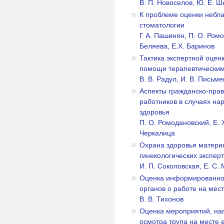
В. П. Новоселов, Ю. Е. 
К проблеме оценки небла
стоматологии
Г А. Пашинян, П. О. Ромо
Беляева, Е.Х. Баринов
Тактика экспертной оцен
помощи терапевтическим
В. В. Радул, И. В. Письм
Аспекты гражданско-прав
работников в случаях на
здоровья
П. О. Ромодановский, Е. X
Черкалица
Охрана здоровья материн
гинекологических экспер
И. П. Соколовская, Е. С.
Оценка информированнос
органов о работе на мес
В. В. Тихонов
Оценка мероприятий, на
осмотра трупа на месте 