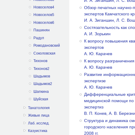
И. А. Зиганшин, Л. С. Во
Обзор печатных научно-п
Новоселов4
экспертов Камчатского к
Новоселов5
И. А. Зиганшин, Л. С. Во
Новоселов6
Состязательность как сп
Пашинян
А. И. Зорькин
Радул
К вопросу повышения кв
Ромодановский
экспертов
Соколовская
А. Ю. Карачев
К вопросу разграничения
Тихонов
А. Ю. Карачев
Тихонов2
Развитие информационны
Шадымов
экспертизе
Шадымов2
A. Ю. Карачев
Шапкина
Дифференциальные крит
Шуйская
медицинской помощи по
экспертиз
Танатология
B. П. Конев, А. В. Березн
Живые лица
Структура и динамика с
Лаб. исслед.
городского населения пр
Казуистика
2008 гг.