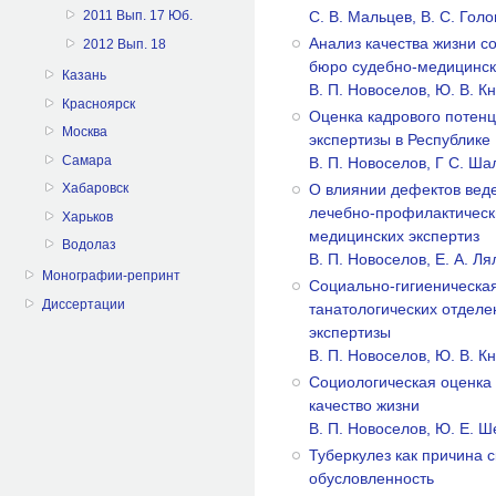
C. В. Мальцев, В. С. Голо
2011 Вып. 17 Юб.
Анализ качества жизни с
2012 Вып. 18
бюро судебно-медицинск
Казань
В. П. Новоселов, Ю. В. К
Красноярск
Оценка кадрового потен
Москва
экспертизы в Республике
Самара
В. П. Новоселов, Г С. Ш
О влиянии дефектов вед
Хабаровск
лечебно-профилактически
Харьков
медицинских экспертиз
Водолаз
В. П. Новоселов, Е. А. Л
Монографии-репринт
Социально-гигиеническая
Диссертации
танатологических отдел
экспертизы
В. П. Новоселов, Ю. В. К
Социологическая оценка 
качество жизни
В. П. Новоселов, Ю. Е. 
Туберкулез как причина 
обусловленность