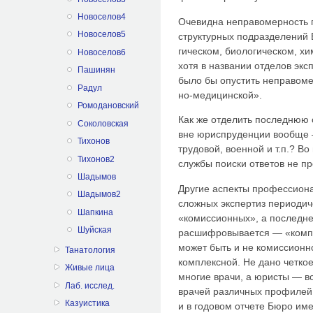
Новоселов4
Очевидна неправомерность п
Новоселов5
структурных подразделений Б
гическом, биологическом, х
Новоселов6
хотя в названии отделов экс
Пашинян
было бы опустить неправоме
Радул
но-медицинской».
Ромодановский
Как же отделить последнюю 
Соколовская
вне юриспруденции вообще 
Тихонов
трудовой, военной и т.п.? В
Тихонов2
службы поиски ответов не п
Шадымов
Другие аспекты профессиона
Шадымов2
сложных экспертиз периодич
Шапкина
«комиссионных», а последнее
Шуйская
расшифро­вывается — «компл
может быть и не комиссионно
Танатология
комплексной. Не дано четко
Живые лица
многие врачи, а юристы — все
Лаб. исслед.
врачей различных профилей 
Казуистика
и в годовом отчете Бюро им