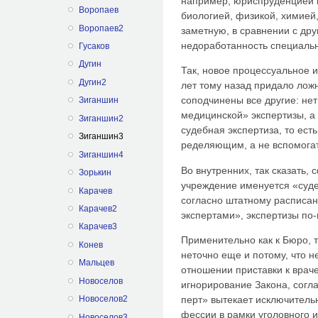
например, юриспруденцией 
Воропаев
биологией, физикой, химией,
Воропаев2
заметную, в сравнении с др
недоработанность специаль
Гусаков
Дугин
Так, новое процессуальное 
Дугин2
лет тому назад придало лож
соподчинены все другие: нет
Зиганшин
медицинской» экспертизы, а
Зиганшин2
судебная экспертиза, то ест
Зиганшин3
ределяющим, а не вспомогат
Зиганшин4
Во внутренних, так сказать, 
Зорькин
учреждение именуется «суд
Карачев
согласно штатному расписа
Карачев2
экспертами», экспертизы п
Карачев3
Применительно как к Бюро, т
Конев
неточно еще и потому, что н
Мальцев
отношении приставки к врач
Новоселов
игнорирование Закона, согл
Новоселов2
перт» вытекает исключитель
фессии в рамки уголовного и
Новоселов3