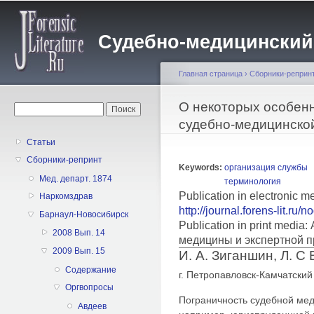
Пе
о
Судебно-медицинский жу
с
Главная страница
›
Сборники-реприн
Вы здесь
О некоторых особен
Форма поиска
Поиск
судебно-медицинско
Статьи
Сборники-репринт
Keywords:
организация службы
Мед. департ. 1874
терминология
Publication in electronic 
Наркомздрав
http://journal.forens-lit.ru/
Барнаул-Новосибирск
Publication in print medi
2008 Вып. 14
медицины и экспертной п
2009 Вып. 15
И. А. Зиганшин, Л. С
Содержание
г. Петропавловск-Камчатский
Оргвопросы
Пограничность судебной мед
Авдеев