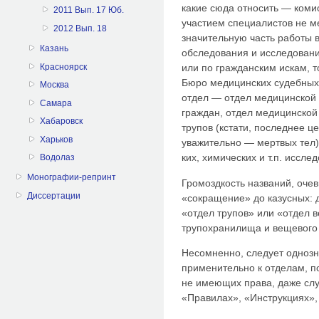
какие сюда относить — коми
2011 Вып. 17 Юб.
участием специалистов не м
2012 Вып. 18
значительную часть работы 
Казань
обследования и исследования
Красноярск
или по гражданским искам, т
Бюро медицинских судебных 
Москва
отдел — отдел медицинской 
Самара
граждан, отдел медицинской
Хабаровск
трупов (кстати, последнее 
Харьков
уважительно — мертвых тел);
ких, химических и т.п. иссле
Водолаз
Монографии-репринт
Громоздкость названий, оче
Диссертации
«сокращение» до казусных: 
«отдел трупов» или «отдел 
трупохранилища и вещевого 
Несомненно, следует однозн
применительно к отделам, п
не имеющих права, даже слу
«Правилах», «Инструкциях», 