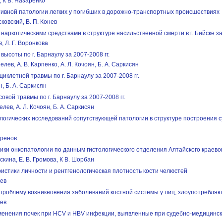
, К В. Назаренко
ивной патологии легких у погибших в дорожно-транспортных происшествиях
ковский, В. П. Конев
аркотическими средствами в структуре насильственной смерти в г. Бийске за 
в, Л. Г. Воронкова
высоты по г. Барнаулу за 2007-2008 гг.
елев, А. В. Карпенко, А. Л. Кочоян, Б. А. Саркисян
иклетной травмы по г. Барнаулу за 2007-2008 гг.
н, Б. А. Саркисян
вой травмы по г. Барнаулу за 2007-2008 гг.
елев, А. Л. Кочоян, Б. А. Саркисян
логических исследований сопутствующей патологии в структуре построения 
вренов
ики онкопатологии по данным гистологического отделения Алтайского краев
скина, Е. В. Громова, К В. Шорбан
стики личности и рентгенологическая плотность кости челюстей
нев
проблему возникновения заболеваний костной системы у лиц, злоупотребля
нев
енения почек при HCV и HBV инфекции, выявленные при судебно-медицинск