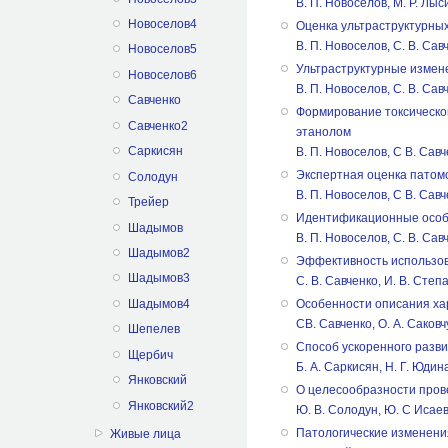
В. П. Новоселов, М. Р. Лыс
Новоселов4
Оценка ультраструктурны
В. П. Новоселов, С. В. Сав
Новоселов5
Ультраструктурные измен
Новоселов6
В. П. Новоселов, С. В. Сав
Савченко
Формирование токсическо
Савченко2
этанолом
Саркисян
В. П. Новоселов, С В. Савч
Экспертная оценка патом
Солодун
В. П. Новоселов, С В. Савч
Трейер
Идентификационные особ
Шадымов
B. П. Новоселов, С. В. Сав
Шадымов2
Эффективность использов
Шадымов3
C. В. Савченко, И. В. Степ
Шадымов4
Особенности описания ха
СВ. Савченко, О. А. Саковч
Шепелев
Способ ускоренного разв
Щербич
Б. А. Саркисян, Н. Г. Юдин
Янковский
О целесообразности пров
Янковский2
Ю. В. Солодун, Ю. С Исаев
Патологические изменения
Живые лица