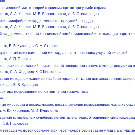
ина
х изменений митохондрий кардиомиоцитов при ушибе сердца
ченко, Д. А. Кошляк, М. В. Воронковская, И, В. Степанищев
ения миофибрилл кардиомиоцитов при ушибе сердца
ченко, Д. А. Кошляк, М. В. Воронковская, И. В. Степанищев
й кардиомиопатии при хронической комбинированной интоксикации наркотич
енко, Е. В. Кузнецов, С. А. Степаков
орфологических изменений миокарда при отравлениях уксусной кислотой
енко, А. П. Порвин
енности повреждений пристеночной плевры при травме колюще-режущими 
ченко, С. А. Федоров, К. С Кирьянова
ания метода фиксации при заборе органов и тканей для электронного микро
анищев, Е. В. Кузнецов
рактера повреждений почек при тупой травме тела
ук
ития жировоска и последующего восстановления поврежденных кожных лоску
а, А. Ю. Кириллов, М. И. Куриленко
едения комплексных судебных экспертиз в случаях отравлений спиртсодер
, Т. В. Пискарева
 твердой мозговой оболочки при черепно-мозговой травме у лиц с дисплази