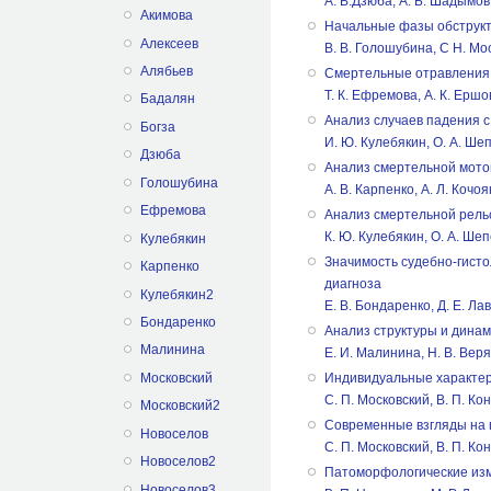
A. В.Дзюба, А. Б. Шадымов
Акимова
Начальные фазы обструкт
Алексеев
B. В. Голошубина, С Н. Мос
Алябьев
Смертельные отравления н
Т. К. Ефремова, А. К. Ершо
Бадалян
Анализ случаев падения с 
Богза
И. Ю. Кулебякин, О. А. Шеп
Дзюба
Анализ смертельной мотоц
Голошубина
А. В. Карпенко, А. Л. Кочоя
Ефремова
Анализ смертельной рельсо
К. Ю. Кулебякин, О. А. Шеп
Кулебякин
Значимость судебно-гисто
Карпенко
диагноза
Кулебякин2
Е. В. Бондаренко, Д. Е. Ла
Бондаренко
Анализ структуры и динам
Малинина
Е. И. Малинина, Н. В. Веря
Московский
Индивидуальные характери
С. П. Московский, В. П. Ко
Московский2
Современные взгляды на 
Новоселов
С. П. Московский, В. П. Ко
Новоселов2
Патоморфологические изм
Новоселов3