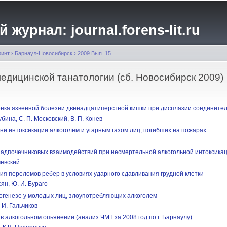
Перейти к
основному
журнал: journal.forens-lit.ru
содержанию
ринт
›
Барнаул-Новосибирск
›
2009 Вып. 15
едицинской танатологии (сб. Новосибирск 2009)
нка язвенной болезни двенадцатиперстной кишки при дисплазии соединител
убина, C. П. Московский, В. П. Конев
ени интоксикации алкоголем и угарным газом лиц, погибших на пожарах
дпочечниковых взаимодействий при несмертельной алкогольной интоксика
чевский
я переломов ребер в условиях ударного сдавливания грудной клетки
сян, Ю. И. Бураго
тогенезе у молодых лиц, злоупотребляющих алкоголем
. И. Гальчиков
в алкогольном опьянении (анализ ЧМТ за 2008 год по г. Барнаулу)