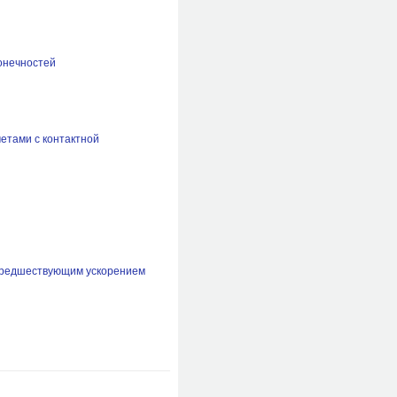
онечностей
етами с контактной
 предшествующим ускорением