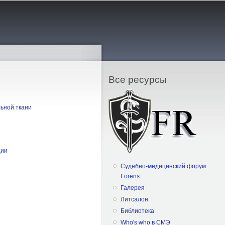
Все ресурсы
ьной ткани
ции
Судебно-медицинский форум
Forens
Галерея
Литсалон
Библиотека
Who's who в СМЭ