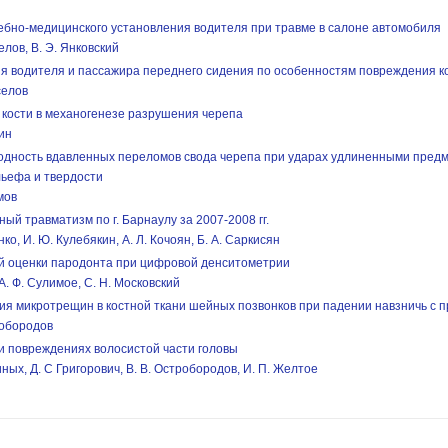
ебно-медицинского установления водителя при травме в салоне автомобиля
елов, В. Э. Янковский
я водителя и пассажира переднего сидения по особенностям повреждения к
селов
 кости в механогенезе разрушения черепа
кин
дность вдавленных переломов свода черепа при ударах удлиненными предм
льефа и твердости
мов
й травматизм по г. Барнаулу за 2007-2008 гг.
нко, И. Ю. Кулебякин, A. Л. Кочоян, Б. А. Саркисян
й оценки пародонта при цифровой денситометрии
 А. Ф. Сулимое, С. Н. Московский
ия микротрещин в костной ткани шейных позвонков при падении навзничь с
тробородов
и повреждениях волосистой части головы
иных, Д. С Григорович, В. В. Остробородов, И. П. Желтое