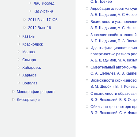
О. В. Трейер
Лаб. исслед.
Апробация алгоритма суд
Казуистика
А. Б. Шадымов, А. С Новос
2011 Вып. 17 Юб.
Возможности установлени
2012 Вып. 18
А. Б. Шадымов, А. С. Ново
Значение свойств плоской
Казань
А. Б. Шадымов, П. А. Вась
Красноярск
Идентификационная приго
Москва
поверхностью разного ре
Самара
А. Б. Шадымов, М. А. Казы
Смертельный автомобильны
Хабаровск
О. А. Шепелев, А. В. Карпе
Харьков
Возможности скринингово
Водолаз
B. М. Щербич, В. П. Конев,
Монографии-репринт
О возможности образован
Диссертации
В. Э. Янковский, В. В. Ос
Обильная кровопотеря пр
В. Э. Янковский, С. А. Фом