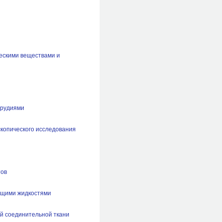
ескими веществами и
орудиями
скопического исследования
тов
жащими жидкостями
ей соединительной ткани