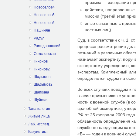
призыва — заседании пр
Новоселов4
действия, направленные
Новоселов5
миссии (третий этап приз
Новоселов6
иные связанные с призыв
ностных лиц).
Пашинян
Радул
Суд, в соответствии с ч. 1. с
Ромодановский
процессе рассмотрения дел
позна­ний в различных област
Соколовская
назна­чает экспертизу; пору
Тихонов
экспертному учреждению, ко
Тихонов2
экспертам. Комп­лексный ил
Шадымов
определяется судом на основа
Шадымов2
Во всех случаях поводом к п
Шапкина
гласие призывников с устано
Шуйская
ности к военной службе (в с
вра­чебной экспертизе, утв
Танатология
РФ от 25 февраля 2003 года 
Живые лица
обязан­ность определения ка
Лаб. исслед.
службе по следующим катего
Казуистика
«Б» — годен к военной служ