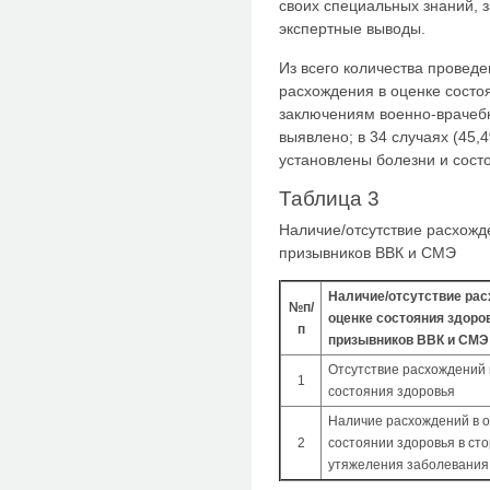
своих специальных знаний,
экспертные выводы.
Из всего количества проведе
расхождения в оценке состо
заключени­ям военно-врачеб
выявлено; в 34 случаях (45
установлены бо­лезни и сост
Таблица 3
Наличие/отсутствие расхожд
призывников ВВК и СМЭ
Наличие/отсутствие рас
№п/
оценке состояния здоро
п
призывников ВВК и СМЭ
Отсутствие расхождений 
1
состояния здоровья
Наличие расхождений в 
2
состоянии здоровья в ст
утяжеления заболевания