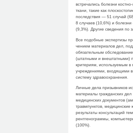
встречались болезни костно
тка­ни, такие как плоскостоп
последс­твия — 51 случай (
8 случаев (10,6%) и болезн
(9,3%). Другие сведения по 
Все подобные экспертизы про
чением материалов дел, под
обяза­тельным обследование
(штатными и внештатными) 
критериям, используемым в 
учреждениями, входящими в
систему здравоохра­нения.
Личные дела призывников исп
материалы гражданских дел в
медицинских документов (ам
травмпунктов, медицинские 
результаты консультаций те
рентгенограм­мы, компьютер
(100%).