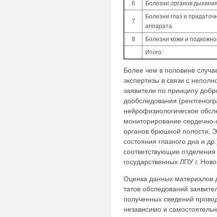
6
Болезни органов дыхани
Болезни глаз и придаточ
7
аппарата
8
Болезни кожи и подкожно
Итого:
Более чем в половине случа
экспертизы в связи с непол
за­явители по принципу доб
дообследования (рентгеног
нейрофизиологическое обсл
мониторирование сердечно-с
органов брюшной полости, Э
состояния глазного дна и др
соответствующие отделения
государственных ЛПУ г. Ново
Оценка данных материалов д
татов обследований заявит
получен­ных сведений прово
независимо и само­стоятель