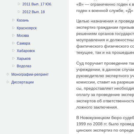
«В» — ограничен­но годен к
2011 Вып. 17 Юб.
годен к военной службе, «Д»
2012 Вып. 18
Казань
Целью назначения и провед
экспертиз гражданам призыв
Красноярск
решениям органов государств
Москва
моуправления и должностны
Самара
фактического физического с
Хабаровск
текущее, так и на прошедшее
Харьков
Суд поручает проведение так
Водолаз
учреждении, в данном случа
Монографии-репринт
руководителю экспертного 
комиссии, ставит на разреш
Диссертации
сы, предоставляет необходи
оп­лату за проведение экспе
экспертов об ответственност
ложного заклю­чения.
В Новокузнецком бюро судеб
1999 по 2008 гг. было пров
цинских экспертиз по опред