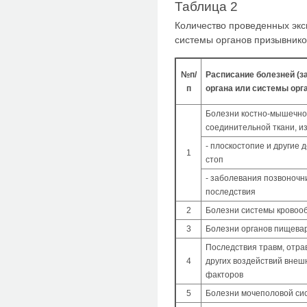
Таблица 2
Количество проведенных экс
системы органов призывнико
№п/
Расписание болезней (з
п
органа или сис­темы орг
Болезни костно-мышечно
соедини­тельной ткани, из
- плоскостопие и другие 
1
стоп
- заболевания позвоночни
последствия
2
Болезни системы крово
3
Болезни органов пищева
Последствия травм, отра
4
других воздействий внеш
факторов
5
Болезни мочеполовой си