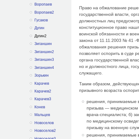
Воропаев
Право на обжалование решен
Воропаев2
государственной власти, ор
Гусаков
должнос­тных лиц предусмотр
конституционное право нашло
Дугин
воинской обязанности и вое
Дугин2
закона от 11.11.2003 № 41 
Зиганшин
обжалования решения призыв
Зиганшин2
позволяет оспорить в суде р
органа государственной влас
Зиганшин3
но и должностного лица, го
Зиганшин4
служащего.
Зорькин
Карачев
Таким образом, действующее
призывного возраста оспорит
Карачев2
Карачев3
решения, принимаемые в
Конев
призыва — медицинском 
врача-специалиста; б) з
Мальцев
по ме­дицинскому освид
Новоселов
призыву на военную служ
Новоселов2
решения, принимаемые в
Новоселов3