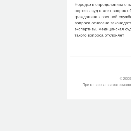
Нередко в определениях о н
пертизы суд ставит вопрос о
гражда­нина к военной служб
вопроса отнесено законодат
экспертизы, медицинская су
такого вопроса от­клоняет.
© 2009-
При копировании материалов с