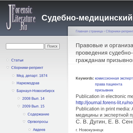
Пе
о
Судебно-медицинский жу
с
Главная страница
›
Сборники-реприн
Вы здесь
Правовые и организ
Форма поиска
Поиск
проведения судебно-
гражданам призывно
Статьи
Сборники-репринт
Мед. департ. 1874
Keywords:
комиссионная экспер
Наркомздрав
права пациента
призывник
Барнаул-Новосибирск
Publication in electronic 
2008 Вып. 14
http://journal.forens-lit.ru/
2009 Вып. 15
Publication in print medi
Содержание
медицины и экспертной п
С. В. Дугин, Е. В. Се
Оргвопросы
г. Новокузнецк
Авдеев