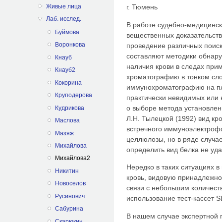
Живые лица
г. Тюмень
Лаб. исслед.
В работе судебно-медицинск
Буймова
вещественных доказательств
Воронкова
проведение различных поиск
составляют методики обнару
Кнауб
наличия крови в следах при
Кнауб2
хроматографию в тонком сл
Кокорина
иммунохроматографию на пл
Круподерова
практически невидимых или 
о выборе метода установлен
Кудрикова
Л.Н. Тылецкой (1992) вид кр
Маслова
встречного иммуноэлектрофо
Мазяж
целлюлозы, но в ряде случа
Михайлова
определить вид белка не уда
Михайлова2
Нередко в таких ситуациях в
Никитин
кровь, видовую принадлежнос
Новоселов
связи с небольшим количест
Русинович
использование тест-кассет 
Сабурина
В нашем случае экспертной 
Скарюкин