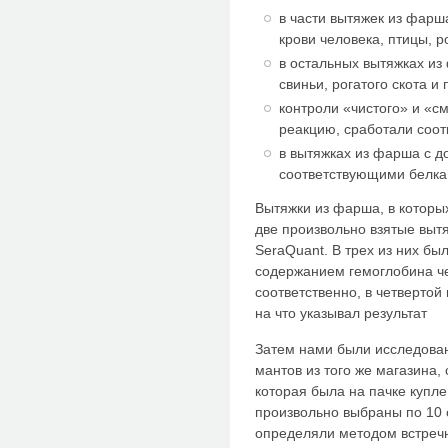
в части вытяжек из фар
крови человека, птицы, ро
в остальных вытяжках и
свиньи, рогатого скота и 
контроли «чистого» и «
реакцию, сработали соо
в вытяжках из фарша с д
соответствующими белка
Вытяжки из фарша, в которы
две произвольно взятые выт
SeraQuant. В трех из них бы
содержанием гемоглобина чел
соответственно, в четвертой
на что указывал результат
Затем нами были исследован
мантов из того же магазина,
которая была на пачке купл
произвольно выбраны по 10
определяли методом встречн