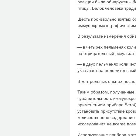
реакции были обнаружены бел
птицы. Белок человека трад
Шесть произвольно взятых о
иммунохроматографическим
В результате измерения обн
— в четырех пельменях колич
на отрицательный результат.
— в двух пельменях количест
указывает на положительный 
В контрольных опытах неспе
Таким образом, полученные 
чувствительность иммунохро
применением прибора SeraQ
установить присутствие кров
количественное содержание.
исследования не всегда позв
Использование прибора в эт