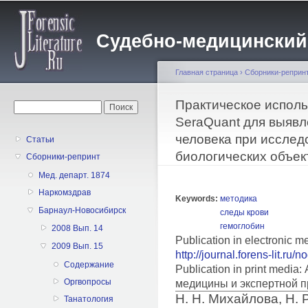
Пе
о
Судебно-медицинский жу
с
Главная страница
›
Сборники-реприн
Вы здесь
Практическое испол
Форма поиска
Поиск
SeraQuant для выявл
человека при исслед
Статьи
биологических объек
Сборники-репринт
Мед. департ. 1874
Наркомздрав
Keywords:
методика
Барнаул-Новосибирск
следы крови
гемоглобин
2008 Вып. 14
Publication in electronic m
2009 Вып. 15
http://journal.forens-lit.ru/
Содержание
Publication in print medi
Оргвопросы
медицины и экспертной п
Н. Н. Михайлова, Н. 
Танатология