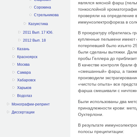
являлся мясной фарш (пель
Сорокина
тонкослойной хроматографии
Стрельникова
проверяли на определение 
иммуноэлектрофореза в сол
Казуистика
В прокуратуру обратилась гр
2011 Вып. 17 Юб.
купленные пельмени имеют с
2012 Вып. 18
потерпевшей было изъято 25
Казань
были сделаны вытяжки. Дале
Красноярск
пробы Геллера до приблизит
Москва
В качестве контроля брали ф
«смешанный» фарш, а также
Самара
производили экстрагирование
Хабаровск
«чистоты опыта» все предст
Харьков
фарша смешивали с ничтожн
Водолаз
Были использованы два мет
Монографии-репринт
принадлежности крови: мето
Диссертации
Оухтерлони.
В результате иммуноэлектр
полосы преципитации: