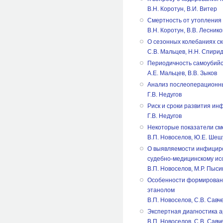
В.Н. Коротун, В.И. Витер
Смертность от утопления
В.Н. Коротун, В.В. Леснико
О сезонных колебаниях с
С.В. Мальцев, Н.Н. Спирид
Периодичность самоубийс
А.Е. Мальцев, В.В. Зыков
Анализ послеоперационны
Г.В. Недугов
Риск и сроки развития и
Г.В. Недугов
Некоторые показатели см
В.П. Новоселов, Ю.Е. Шеш
О выявляемости инфициро
судебно-медицинскому и
В.П. Новоселов, М.Р. Пыс
Особенности формировани
этанолом
В.П. Новоселов, С.В. Савче
Экспертная диагностика а
В.П. Новоселов, С.В. Савче