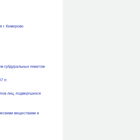
 г. Кемерово
ем субдуральных гематом
 гг.
пов лиц, подвергшихся
ческими веществами и