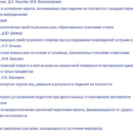
енко, Д.А. Кошляк, М.В. Воронковская
а и основания черепа, возникающих при падении на плоскости с предшеству
м наблюдениям)
едов
ологических свойств резаных ран, образованных осколками стекла
, Д.Ю. Шевчук
имающих свойств кожного покрова при исследовании повреждений острыми 
, А.Л. Кочоян
стика кожных ран на голове и туловище, причиненных плоскими отвертками
, М.В. Брескун
ложений секрета и клеток кожи на изнаночной поверхности материалов одеж
 и тупых предметов
в, К.Б. Каширин
спертиз трупов лиц, умерших в результате падения на плоскости
нского установления водителя при фронтальных столкновениях автомобиля
елов
ти морфологических различий переломов черепа, формирующихся от удара и
ия на плоскости
и сверлёных ран кожи, находящихся в состоянии жировоска