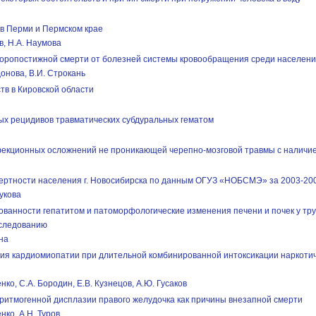
 в Перми и Пермском крае
в, Н.А. Наумова
коропостижной смерти от болезней системы кровообращения среди населения
онова, В.И. Строкань
тв в Кировской области
х рецидивов травматических субдуральных гематом
нфекционных осложнений не проникающей черепно-мозговой травмы с наличи
ертности населения г. Новосибирска по данным ОГУЗ «НОБСМЭ» за 2003-2007
укова
ванности гепатитом и патоморфологические изменения печени и почек у тру
сследованию
ина
я кардиомиопатии при длительной комбинированной интоксикации наркоти
нко, С.А. Бородин, Е.В. Кузнецов, А.Ю. Гусаков
ритмогенной дисплазии правого желудочка как причины внезапной смерти
нко, А.Н. Туров