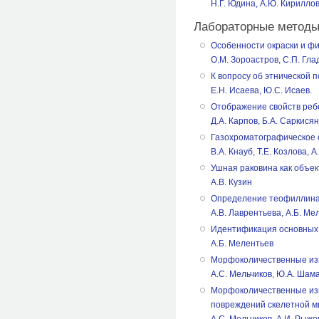
Н.Г. Юдина, А.Ю. Кирилло
Лабораторные методы
Особенности окраски и фи
О.М. Зороастров, С.П. Гла
К вопросу об этнической 
Е.Н. Исаева, Ю.С. Исаев.
Отображение свойств ребе
Д.А. Карпов, Б.А. Саркисян
Газохроматографическое 
В.А. Кнауб, Т.Е. Козлова, 
Ушная раковина как объе
А.В. Кузин
Определение теофиллина
А.В. Лаврентьева, А.Б. Ме
Идентификация основных 
А.Б. Мелентьев
Морфоколичественные изм
А.С. Мельчиков, Ю.А. Шам
Морфоколичественные изм
повреждений скелетной м