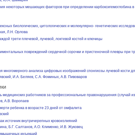
ов, Ю.А. Шамарин
ия некоторых мешающих факторов при определении карбоксигемоглобина в 
ексных биологических, цитологических и молекулярно- генетических исследо
ная, Л.Н. Орлова
ждой трети плечевой, лучевой, локтевой костей и ключицы
риментальных повреждений сердечной сорочки и пристеночной плевры при 
я многомерного анализа цифровых изображений спонгиозы лучевой кости д
рявский, И.А. Беляев, С.А. Фоминых, А.В. Пивоваров
ики
ть медицинских работников за профессиональные правонарушения (случай из
в, А.В. Воропаев
ерти ребенка в возрасте 23 дней от омфалита
овский
как источник внутричерепных кровоизлияний
мина, Б.Г. Салтанов, А.О. Клименко, И.В. Жуковец
римышечных инъекций