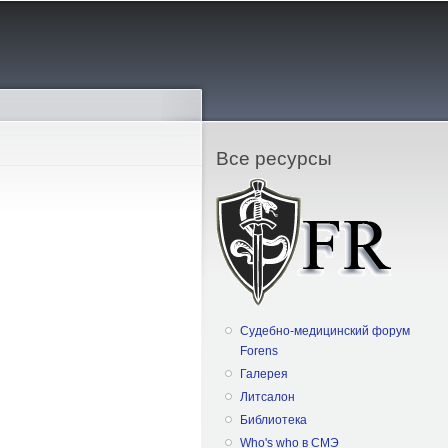
Все ресурсы
Судебно-медицинский форум
Forens
Галерея
Литсалон
Библиотека
Who's who в СМЭ