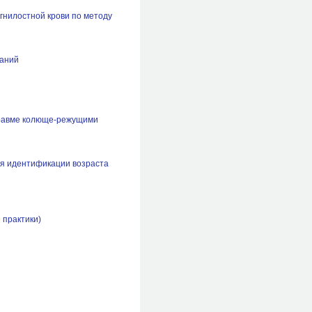
гнилостной крови по методу
ваний
травме колюще-режущими
ля идентификации возраста
 практики)