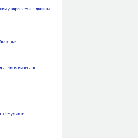
ющим ускорением (по данным
объектами
ды в зависимости от
 в результате