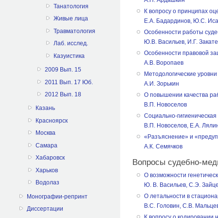
Танатология
К вопросу о принципах оц
Живые лица
Е.А. Бадардинов, Ю.С. Иса
Травматология
Особенности работы суде
Ю.В. Васильев, И.Г. Закате
Лаб. исслед.
Особенности правовой за
Казуистика
А.В. Воропаев
2009 Вып. 15
Методологические уровни 
2011 Вып. 17 Юб.
А.И. Зорькин
2012 Вып. 18
О повышении качества ра
В.П. Новоселов
Казань
Социально-гигиеническая
Красноярск
В.П. Новоселов, Е.А. Ляли
Москва
«Разъяснение» и «предуп
Самара
А.К. Семячков
Хабаровск
Вопросы судебно-мед
Харьков
О возможности генетичес
Водолаз
Ю. В. Васильев, С.Э. Зайц
О летальности в стационар
Монографии-репринт
В.С. Головин, С.В. Мальцев
Диссертации
К вопросу о кодировании 