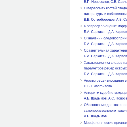
В.П. Новоселов, С.В. Савч
О переломах костей свод
литературы и собственны
В.В. Остробородов, А.В. С
К вопросу об оценке морф
Б.А. Саркисян, Д.А. Карпов
О значении следовосприн
Б.А. Саркисян, Д.А. Карпов
Сравнительная характери
Б.А. Саркисян, Д.А. Карпов
Характеристика следов-на
параметров ребер острых
Б.А. Саркисян, Д.А. Карпо
Анализ рецензирования эк
Н.В. Сивогривова
Алгоритм судебно-медици
А.Б. Шадымов, А.С. Новос
Обоснование достовернос
самопроизвольного паден
А.Б. Шадымов
Морфологические признак