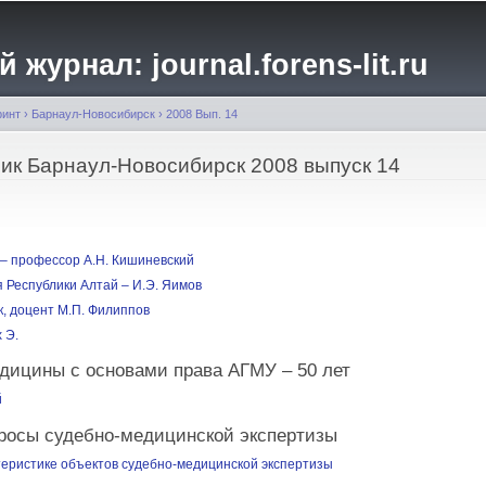
Перейти к
основному
журнал: journal.forens-lit.ru
содержанию
ринт
›
Барнаул-Новосибирск
›
2008 Вып. 14
ик Барнаул-Новосибирск 2008 выпуск 14
 – профессор А.Н. Кишиневский
 Республики Алтай – И.Э. Яимов
, доцент М.П. Филиппов
 Э.
дицины с основами права АГМУ – 50 лет
й
росы судебно-медицинской экспертизы
еристике объектов судебно-медицинской экспертизы