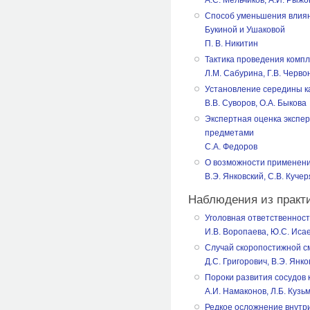
А.С. Мельчиков, А.И. Рыж
Способ уменьшения влиян
Букиной и Ушаковой
П. В. Никитин
Тактика проведения компл
Л.М. Сабурина, Г.В. Черво
Установление середины ка
В.В. Суворов, О.А. Быкова
Экспертная оценка экспе
предметами
С.А. Федоров
О возможности применени
В.Э. Янковский, С.В. Куче
Наблюдения из практ
Уголовная ответственнос
И.В. Воропаева, Ю.С. Исае
Случай скоропостижной см
Д.С. Григорович, В.Э. Янк
Пороки развития сосудов 
А.И. Намаконов, Л.Б. Кузь
Редкое осложнение внут