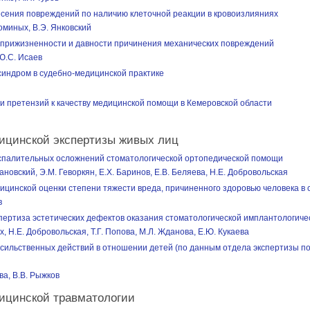
есения повреждений по наличию клеточной реакции в кровоизлияниях
оминых, В.Э. Янковский
 прижизненности и давности причинения механических повреждений
 Ю.С. Исаев
синдром в судебно-медицинской практике
и претензий к качеству медицинской помощи в Кемеровской области
ицинской экспертизы живых лиц
спалительных осложнений стоматологической ортопедической помощи
ановский, Э.М. Геворкян, Е.Х. Баринов, Е.В. Беляева, Н.Е. Добровольская
цинской оценки степени тяжести вреда, причиненного здоровью человека в 
в
пертиза эстетических дефектов оказания стоматологической имплантологич
х, Н.Е. Добровольская, Т.Г. Попова, М.Л. Жданова, Е.Ю. Кукаева
насильственных действий в отношении детей (по данным отдела экспертизы 
ва, В.В. Рыжков
ицинской травматологии