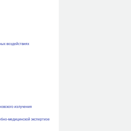
рных воздействиях
новского излучения
ебно-медицинской экспертизе