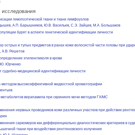
в
 исследования
ксации гемопоэтической ткани и ткани лимфоузлов
дышев, А.П. Барышников, Ю.В. Васильев, С.Э. Зайцев, М.А. Большаков
популяции бурят в аспекте генетической идентификации личности
р острых и тупых предметов в ранах кожи волосистой части головы при уда
, А.В. Решетов
определение этиленгликоля в крови
А.Ю. Юрченко
кт судебно-медицинской идентификации личности
 методом высокоэффективной жидкостной хроматографии
лентьев
метаболитов верапамила при скрининге мочи методом ГХ/МС
енения нервных проводников кожи различных участков при действии рентге
арин
енения саркомеров как дифференциально-диагностических критериев в суд
ышечной ткани при воздействии рентгеновского излучения