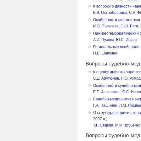
К вопросу о давности нан
В.В. Остробородов, С.А. Ф
Особенности диагностики
М.В. Пикулева, О.Ю. Берг,
Панкреогеморрагический 
А.И. Пузова, Ю.С. Исаев
Региональные особенност
Н.Б. Шапкина
Вопросы судебно-мед
К оценке инфекционно-во
С.Д. Арутюнов, П.О. Ромод
Особенности судебно-меди
Е.Г. Ильинская, Ю.С. Исае
Судебно-медицинская экс
Г.А. Пашинян, Л.М. Лукины
О структуре и причинах 
2007 гг.)
Т.Г. Седова, М.М. Трубенко
Вопросы судебно-мед