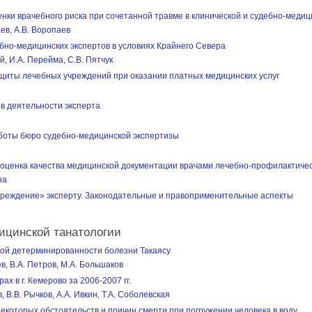
енки врачебного риска при сочетанной травме в клинической и судебно-медиц
ев, А.В. Воропаев
бно-медицинских экспертов в условиях Крайнего Севера
й, И.А. Перейма, С.В. Пятчук
щиты лечебных учреждений при оказании платных медицинских услуг
в деятельности эксперта
боты бюро судебно-медицинской экспертизы
 оценка качества медицинской документации врачами лечебно-профилактиче
на
реждение» эксперту. Законодательные и правоприменительные аспекты
ицинской танатологии
кой детерминированности болезни Такаясу
ев, В.А. Петров, М.А. Большаков
ах в г. Кемерово за 2006-2007 гг.
, В.В. Рычков, А.А. Ивкин, Т.А. Соболевская
некоторых обстоятельств и причин смерти при погружении человека в воду