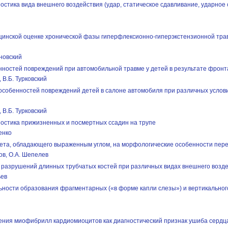
тика вида внешнего воздействия (удар, статическое сдавливание, ударное 
ицинской оценке хронической фазы гиперфлексионно-гиперэкстензионной тр
ановский
нностей повреждений при автомобильной травме у детей в результате фронт
 В.Б. Турковский
особенностей повреждений детей в салоне автомобиля при различных усло
 В.Б. Турковский
стика прижизненных и посмертных ссадин на трупе
енко
ета, обладающего выраженным углом, на морфологические особенности пер
ов, О.А. Шепелев
разрушений длинных трубчатых костей при различных видах внешнего возд
ьев
льности образования фрагментарных («в форме капли слезы») и вертикально
ения миофибрилл кардиомиоцитов как диагностический признак ушиба сердц