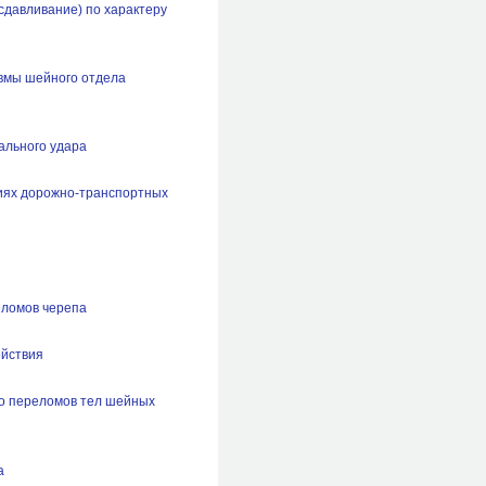
сдавливание) по характеру
авмы шейного отдела
ального удара
виях дорожно-транспортных
еломов черепа
ействия
го переломов тел шейных
а