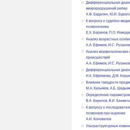
Дифференциальная диагнос
микроразрушений ребер
А.Ф. Бадалян, Ю.И. Бураго
К вопросу о судебно-мед
позвоночника
Е.Х. Баринов, П.О. Ромод
Анализ возрастных особе
А.А. Ефимов, И.С. Рузанов,
Анализ морфологических 
происшествий
А.А. Ефимов, И.С. Рузанов,
Дифференциальная диагно
Н.К. Ефремова, Д.М. Корш
Влияние твердости предм
М.А. Казымов, А.Б. Шадым
Определение параметров 
В.А. Кирилов, В.И. Бахмет
К вопросу о последовате
позвонков при нырянии
А.И. Коновалов
Ультраструктурные измен