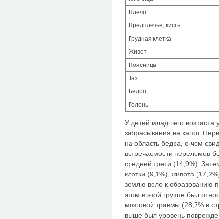
Плечо
Предплечье, кисть
Грудная клетка
Живот
Поясница
Таз
Бедро
Голень
У детей младшего возраста 
забрасывания на капот. Пер
на область бедра, о чем сви
встречаемости переломов бе
средней трети (14,9%). Зате
клетки (9,1%), живота (17,2
землю вело к образованию п
этом в этой группе был отно
мозговой травмы (28,7% в с
выше был уровень поврежден