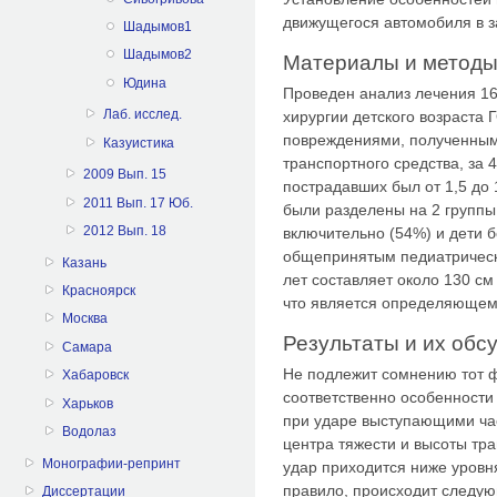
движущегося автомобиля в з
Шадымов1
Шадымов2
Материалы и метод
Юдина
Проведен анализ лечения 16
Лаб. исслед.
хирургии детского возраста
повреждениями, полученным
Казуистика
транспортного средства, за 4
2009 Вып. 15
пострадавших был от 1,5 до
2011 Вып. 17 Юб.
были разделены на 2 группы 
2012 Вып. 18
включительно (54%) и дети б
общепринятым педиатрическ
Казань
лет составляет около 130 см
Красноярск
что является определяющем 
Москва
Результаты и их обс
Самара
Не подлежит сомнению тот ф
Хабаровск
соответственно особенност
Харьков
при ударе выступающими час
Водолаз
центра тяжести и высоты тр
Монографии-репринт
удар приходится ниже уровня
правило, происходит следую
Диссертации