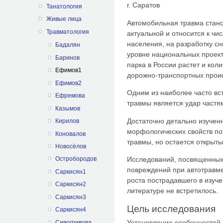
г. Саратов
Танатология
Живые лица
Автомобильная травма стано
Травматология
актуальной и относится к ч
населения, на разработку с
Бадалян
уровне национальных проект
Баринов
парка в России растет и кол
Ефимов1
дорожно-транспортных прои
Ефимов2
Одним из наиболее часто в
Ефремова
травмы является удар частя
Казымов
Достаточно детально изучен
Кирилов
морфологических свойств по
Коновалов
травмы, но остается открыт
Новосёлов
Исследований, посвященных
Остробородов
повреждений при автотравме 
Саркисян1
роста пострадавшего в изуч
Саркисян2
литературе не встретилось.
Саркисян3
Цель исследования
Саркисян4
Установление особенностей 
Сивогривова