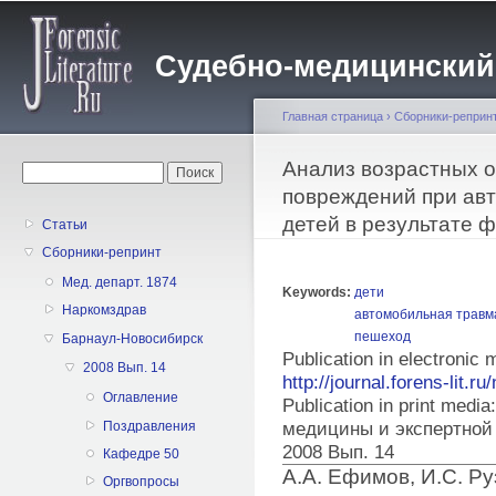
Пе
о
Судебно-медицинский жу
с
Главная страница
›
Сборники-реприн
Вы здесь
Анализ возрастных 
Форма поиска
Поиск
повреждений при ав
детей в результате 
Статьи
Сборники-репринт
Мед. департ. 1874
Keywords:
дети
Наркомздрав
автомобильная травм
пешеход
Барнаул-Новосибирск
Publication in electronic
2008 Вып. 14
http://journal.forens-lit.ru
Оглавление
Publication in print med
Поздравления
медицины и экспертной
2008 Вып. 14
Кафедре 50
А.А. Ефимов, И.С. Ру
Оргвопросы