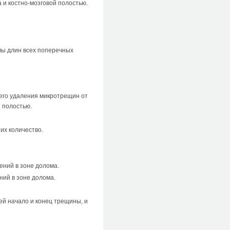
 и костно-мозговой полостью.
мы длин всех поперечных
его удаления микротрещин от
й полостью.
их количество.
ений в зоне долома.
ний в зоне долома.
й начало и конец трещины, и