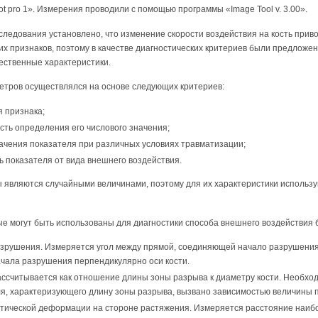
 pro 1». Измерения проводили с помощью программы «Image Tool v. 3.00».
следования установлено, что изменение скорости воздействия на кость прив
х признаков, поэтому в качестве диагностических критериев были предложен
чественные характеристики.
етров осуществлялся на основе следующих критериев:
я признака;
сть определения его числового значения;
ачения показателя при различных условиях травматизации;
 показателя от вида внешнего воздействия.
являются случайными величинами, поэтому для их характеристики использ
рые могут быть использованы для диагностики способа внешнего воздействи
азрушения. Измеряется угол между прямой, соединяющей начало разрушения 
ачала разрушения перпендикулярно оси кости.
ссчитывается как отношение длины зоны разрыва к диаметру кости. Необхо
я, характеризующего длину зоны разрыва, вызвано зависимостью величины п
тической деформации на стороне растяжения. Измеряется расстояние наиб