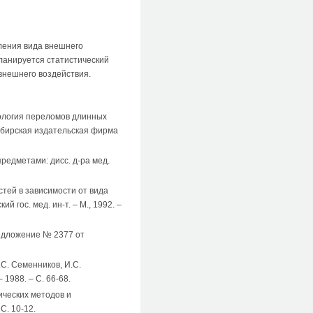
ления вида внешнего
ланируется статистический
внешнего воздействия.
фология переломов длинных
 Сибирская издательская фирма
едметами: дисс. д-ра мед.
тей в зависимости от вида
й гос. мед. ин-т. – М., 1992. –
редложение № 2377 от
С. Семенников, И.С.
1988. – С. 66-68.
ических методов и
С. 10-12.