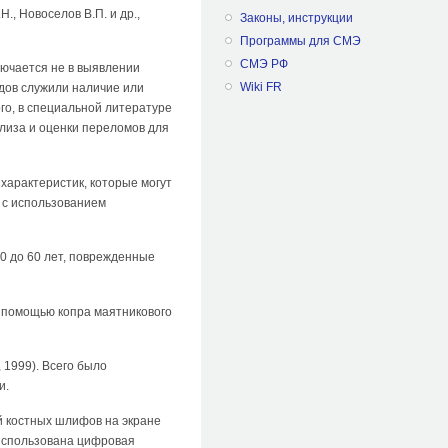
Н., Новоселов В.П. и др.,
Законы, инструкции
Программы для СМЭ
СМЭ РФ
лючается не в выявлении
Wiki FR
дов служили наличие или
го, в специальной литературе
лиза и оценки переломов для
характеристик, которые могут
 с использованием
0 до 60 лет, поврежденные
с помощью копра маятникового
1999). Всего было
и.
 костных шлифов на экране
использована цифровая