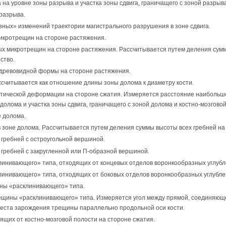
на уровне зоны разрыва и участка зоны сдвига, граничащего с зоной разрыва
 разрыва.
зных» изменений траектории магистрального разрушения в зоне сдвига.
икротрещин на стороне растяжения.
х микротрещин на стороне растяжения. Рассчитывается путем деления сум
ство.
древовидной формы на стороне растяжения.
считывается как отношение длины зоны долома к диаметру кости.
тической деформации на стороне сжатия. Измеряется расстояние наибольш
долома и участка зоны сдвига, граничащего с зоной долома и костно-мозгово
е долома.
 зоне долома. Рассчитывается путем деления суммы высоты всех гребней на 
 гребней с остроугольной вершиной.
 гребней с закругленной или П-образной вершиной.
линивающего» типа, отходящих от концевых отделов воронкообразных углубл
линивающего» типа, отходящих от боковых отделов воронкообразных углубле
ны «расклинивающего» типа.
ещины «расклинивающего» типа. Измеряется угол между прямой, соединяюще
места зарождения трещины параллельно продольной оси кости.
ящих от костно-мозговой полости на стороне сжатия.