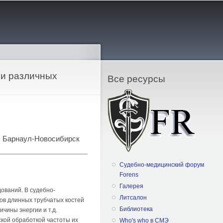
ри различных
Все ресурсы
и, Барнаул-Новосибирск
Судебно-медицинский форум
Forens
Галерея
ований. В судебно-
Литсалон
в длинных трубчатых костей
Библиотека
чины энергии и т.д.
кой обработкой частоты их
Who's who в СМЭ