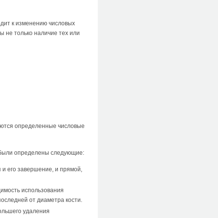
одит к изменению числовых
ы не только наличие тех или
уются определенные числовые
я были определены следующие:
и его завершение, и прямой,
димость использования
оследней от диаметра кости.
ольшего удаления