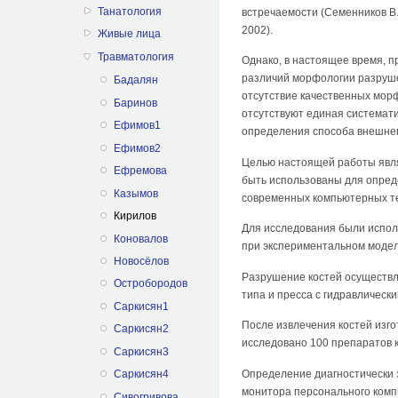
Танатология
встречаемости (Семенников В.С.
2002).
Живые лица
Травматология
Однако, в настоящее время, 
различий морфологии разруше
Бадалян
отсутствие качественных морф
Баринов
отсутствуют единая системат
Ефимов1
определения способа внешнего
Ефимов2
Целью настоящей работы явля
Ефремова
быть использованы для опред
Казымов
современных компьютерных т
Кирилов
Для исследования были исполь
Коновалов
при экспериментальном модел
Новосёлов
Разрушение костей осуществл
Остробородов
типа и пресса с гидравлически
Саркисян1
После извлечения костей изг
Саркисян2
исследовано 100 препаратов к
Саркисян3
Определение диагностически 
Саркисян4
монитора персонального ком
Сивогривова