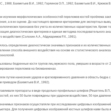
, 1988; Бахметьев В.И., 1992; Горяинов О.П., 1992; Бахметьев В.И., Крюков В.
при изучении морфологических особенностей переломов костей проблема зак
ния, а в их оценке. До настоящего времени критериями для экспертных выво
ологических признаков без учета их количественных характеристик. Кроме то
изация диагностических критериев и единая методика последовательного ана
 воздействия (Солохин А.А., Абдукаримов Р.Х., 1991).
лось определение диагностически значимых признаков и их количественных 
елении способа внешнего воздействия на основе их статистического анализа
ехнологий.
зованы бедренные кости трупов лиц мужского пола, умерших в возрасте от 2
ировании переломов на биоманекенах.
яли путем нанесения ударов и кратковременного давления в область бедра 
м приводом (Бахметьев В.И., 1992).
отавливали препараты в виде продольно-профильных шлифов (Решетень В.П., 
остей, из них 50 были повреждены при ударном воздействии, 50 при давлени
значимых признаков осуществляли при исследовании цифровых изображений
пьютера. Для получения цифровых изображений костных шлифов нами была 