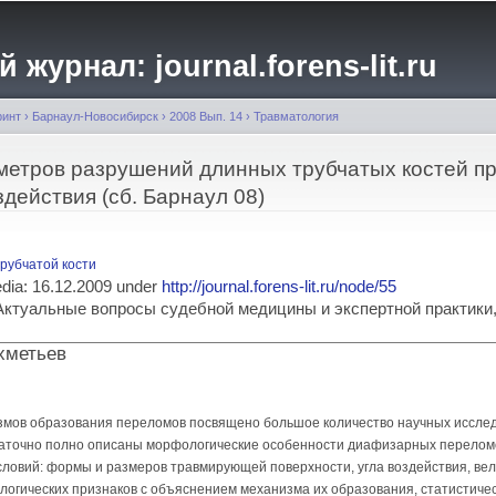
Перейти к
основному
журнал: journal.forens-lit.ru
содержанию
ринт
›
Барнаул-Новосибирск
›
2008 Вып. 14
›
Травматология
етров разрушений длинных трубчатых костей п
действия (сб. Барнаул 08)
рубчатой кости
media: 16.12.2009 under
http://journal.forens-lit.ru/node/55
ia: Актуальные вопросы судебной медицины и экспертной практик
ахметьев
мов образования переломов посвящено большое количество научных исслед
аточно полно описаны морфологические особенности диафизарных переломо
словий: формы и размеров травмирующей поверхности, угла воздействия, вели
гических признаков с объяснением механизма их образования, статистичес