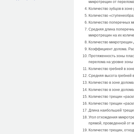
микротрещин от перелома 
Количество зубцов в зоне
Количество «ступенеобра
Количество поперечных м
Средняя длина поперечны
микротрещин на их количе
Количество микротрещин 
Коэффициент долома. Рас
Протяженность зоны плас
перелома на уровне зоны 
Количество гребней в зон
Средняя высота гребней в
Количество в зоне долома
Количество в зоне долома
Количество трещин «раск
Количество трещин «раск
Длина наибольшей трещи
Угол отхождения микротр
прямой, проведенной от 
Количество трещин, отход