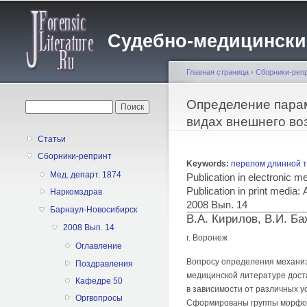
Судебно-медицинский 
Главная страница
›
Сборники-реп
Вы здесь
Определение парам
Форма поиска
Поиск
видах внешнего воз
Статьи
Сборники-репринт
Keywords:
перелом длинной т
Мед. департ. 1874
Publication in electronic 
Publication in print med
Наркомздрав
2008 Вып. 14
Барнаул-Новосибирск
В.А. Кирилов, В.И. Б
2008 Вып. 14
г. Воронеж
Оглавление
Вопросу определения механиз
Поздравления
медицинской литературе дост
Кафедре 50
в зависимости от различных у
Оргвопросы
Сформированы группы морфоло