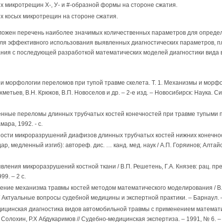
 микротрещин Х-, У- и #-образной формы на стороне сжатия.
х косых микротрещин на стороне сжатия.
дложен перечень наиболее значимых количественных параметров для опреде
для эффективного использования выявленных диагностических параметров, п
ания с последующей разработкой математических моделей диагностики вида 
 и морфологии переломов при тупой травме скелета. Т. 1. Механизмы и мор
ахметьев, В.Н. Крюков, В.П. Новоселов и др. – 2-е изд. – Новосибирск: Наука.
нные переломы длинных трубчатых костей конечностей при травме тупыми пр
мара, 1992. - с.
ности микроразрушений диафизов длинных трубчатых костей нижних конечнос
р, медленный изгиб): автореф. дис. … канд. мед. наук / А.П. Горяинов; Алтайски
вления микроразрушений костной ткани / В.П. Решетень, Г.А. Князев: рац. п
99. – 2 с.
ение механизма травмы костей методом математического моделирования / В.
/ Актуальные вопросы судебной медицины и экспертной практики. – Барнаул. – 
дицинская диагностика видов автомобильной травмы с применением математ
 Солохин, Р.Х Абдукаримов // Судебно-медицинская экспертиза. – 1991, № 6. – 