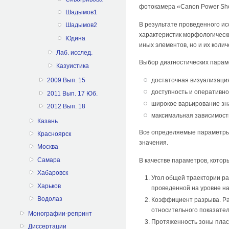
фотокамера «Canon Power Shot
Шадымов1
В результате проведенного ис
Шадымов2
характеристик морфологически
Юдина
иных элементов, но и их коли
Лаб. исслед.
Выбор диагностических парам
Казуистика
достаточная визуализаци
2009 Вып. 15
доступность и оперативно
2011 Вып. 17 Юб.
широкое варьирование зн
2012 Вып. 18
максимальная зависимость
Казань
Все определяемые параметры 
Красноярск
значения.
Москва
Самара
В качестве параметров, кото
Хабаровск
Угол общей траектории р
Харьков
проведенной на уровне н
Водолаз
Коэффициент разрыва. Ра
относительного показател
Монографии-репринт
Протяженность зоны плас
Диссертации