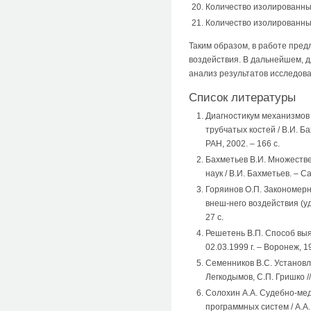
Количество изолированных
Количество изолированны
Таким образом, в работе пре
воздействия. В дальнейшем, 
анализ результатов исследов
Список литературы
Диагностикум механизмов
трубчатых костей / В.И. Б
РАН, 2002. – 166 с.
Бахметьев В.И. Множестве
наук / В.И. Бахметьев. – Са
Горяинов О.П. Закономер
внеш-него воздействия (уда
27 с.
Решетень В.П. Способ выя
02.03.1999 г. – Воронеж, 19
Семенников В.С. Установл
Легкодымов, С.П. Гришко /
Солохин А.А. Судебно-ме
программных систем / А.А.