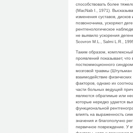
способствовать более тяже
(MacNab I., 1971). Высказыв
изменения суставов, дисков 
позвоночника, ускоряют дег
рентгенологическое наблюд
не выявило ускорения дегене
Scovron M.L., Salmi L.R., 199
Таким образом, комплексный
проявлений показывает, что 
посткоммоционного синдрома
мозговой травмы (Штульман Д
взаимодействие физических 
факторов, однако их соотно
части больных ведущей при
являются обратимые или не
которые нередко удается в
функциональной рентгеногр
влиять на выраженность си
значения и благополучно ре
первичное повреждение. У в