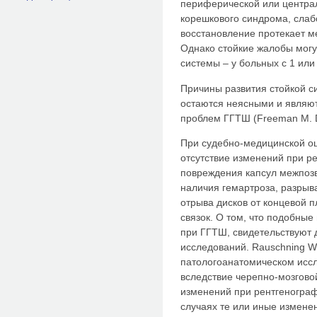
периферической или централ
корешкового синдрома, слаб
восстановление протекает м
Однако стойкие жалобы могу
системы – у больных с 1 ил
Причины развития стойкой с
остаются неясными и являют
проблем ГГТШ (Freeman M. D., 
При судебно-медицинской оц
отсутствие изменений при р
повреждения капсул межпозв
наличия гемартроза, разрыв
отрыва дисков от концевой 
связок. О том, что подобны
при ГГТШ, свидетельствуют
исследований. Rauschning W.
патологоанатомическом иссл
вследствие черепно-мозгово
изменений при рентгенограф
случаях те или иные измене