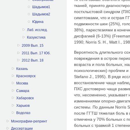
тканей, принято диагностир
Шадымов1
постхлыстовой синдром (ПХС
Шадымов2
симптомами, что и острая Г
Юдина
подвижности шеи (25%), голо
38%), парестезиями в конеч
Лаб. исслед.
дисфагией (6-13%) (Freeman M
Казуистика
1990; Norris S. H., Watt I., 19
2009 Вып. 15
Вероятность длительного со
2011 Вып. 17 Юб.
повреждения в остром перио
2012 Вып. 18
возраста и пола больных, на
Казань
психологических) проблем и 
Красноярск
Stefano J., 1995). В ряде и
восстановление чаще наблюд
Москва
ПХС достоверно чаще развив
Самара
что, несомненно, указывает 
Хабаровск
изменениями опорно-двигате
Харьков
системы. По данным Norris S.
после ГГТШ тяжелая боль в 
Водолаз
отмечена у 70% больных с п
Монографии-репринт
больных с травмой 1 степен
Диссертации