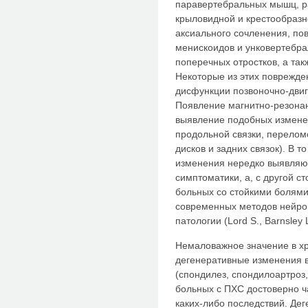
паравертебральных мышц, ра
крыловидной и крестообразн
аксиального сочленения, по
менискоидов и унковертебр
поперечных отростков, а так
Некоторые из этих поврежде
дисфункции позвоночно-двиг
Появление магнитно-резона
выявление подобных изменен
продольной связки, перелом
дисков и задних связок). В т
изменения нередко выявляют
симптоматики, а, с другой с
больных со стойкими болями
современных методов нейро
патологии (Lord S., Barnsley L
Немаловажное значение в х
дегенеративные изменения 
(спондилез, спондилоартроз,
больных с ПХС достоверно ч
каких-либо последствий. Де