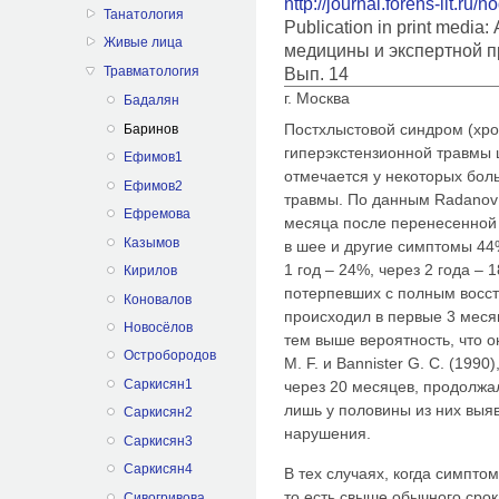
http://journal.forens-lit.ru/
Танатология
Publication in print medi
Живые лица
медицины и экспертной п
Травматология
Вып. 14
г. Москва
Бадалян
Постхлыстовой синдром (хр
Баринов
гиперэкстензионной травмы 
Ефимов1
отмечается у некоторых бол
Ефимов2
травмы. По данным Radanov B.
Ефремова
месяца после перенесенной
Казымов
в шее и другие симптомы 44
1 год – 24%, через 2 года –
Кирилов
потерпевших с полным восс
Коновалов
происходил в первые 3 мес
Новосёлов
тем выше вероятность, что 
Остробородов
M. F. и Bannister G. C. (199
Саркисян1
через 20 месяцев, продолжал
лишь у половины из них выя
Саркисян2
нарушения.
Саркисян3
Саркисян4
В тех случаях, когда симпт
то есть свыше обычного сро
Сивогривова