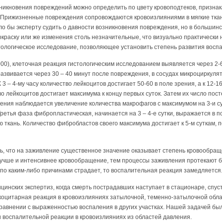
никновения повреждений можно определить по цвету кровоподтеков, призна
). Прижизненные повреждения сопровождаются кровоизлияниями в мягкие тк
о бы эксперту судить о давности возникновения повреждения, но в большинс
краску или же изменения столь незначительные, что визуально практически
тологическое исследование, позволяющее установить степень развития восп
00), клеточная реакция гистологическим исследованием выявляется через 2-6
звивается через 30 – 40 минут после повреждения, в сосудах микроциркуля
 3 – 4-му часу количество лейкоцитов достигает 50-60 в поле зрения, а к 12-
о лейкоцитов достигает максимума к концу первых суток. Затем их число пос
ения наблюдается увеличение количества макрофагов с максимумом на 3-и с
етья фаза фибропластическая, начинается на 3 – 4-е сутки, выражается в 
кань. Количество фибробластов своего максимума достигает к 5-м суткам, п
ь, что на заживление существенное значение оказывает степень кровообра
учше и интенсивнее кровообращение, тем процессы заживления протекают бы
по каким-либо причинами страдает, то воспалительная реакция замедляется
инских экспертиз, когда смерть пострадавших наступает в стационаре, спус
йкоцитарная реакция в кровоизлияниях затылочной, теменно-затылочной обла
сравнении с выраженностью воспаления в других участках. Нашей задачей бы
 воспалительной реакции в кровоизлияниях из областей давления.