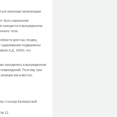
аться признаки организации.
жет быть нарушение
мя находится в вынужденном
енного тела.
бласти крестца, ягодиц,
ому сдавливанию подвержены
вили А.Д., 2004), что
вмы находились в вынужденном
 повреждений. Поэтому, при
еакции как в местах,
лы I съезда Белорусской
 № 12.