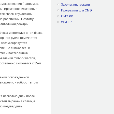
кам заживления (например,
Законы, инструкции
ани. Временнόе изменение
Программы для СМЭ
тве своем случаев они
СМЭ РФ
 не различимы. Поэтому
Wiki FR
алительной реакции.
 часа и проходит в три фазы.
торного русла отмечается
16 часам образуется
тепенно снижается. В
утки и постепенным
появлении фибробластов,
остепенно снижается к 15-м
щения поврежденной
стрее и, наоборот, в том
.
тя несколько дней после
стей выражена слабо, а
ло подтвердить