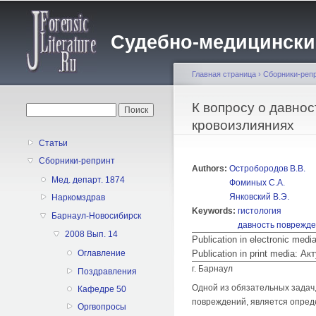
Судебно-медицинский 
Главная страница
›
Сборники-реп
Вы здесь
К вопросу о давно
Форма поиска
Поиск
кровоизлияниях
Статьи
Сборники-репринт
Authors:
Остробородов В.В.
Мед. департ. 1874
Фоминых С.А.
Янковский В.Э.
Наркомздрав
Keywords:
гистология
Барнаул-Новосибирск
давность поврежд
2008 Вып. 14
Publication in electronic med
Publication in print media:
Оглавление
г. Барнаул
Поздравления
Одной из обязательных задач
Кафедре 50
повреждений, является опред
Оргвопросы