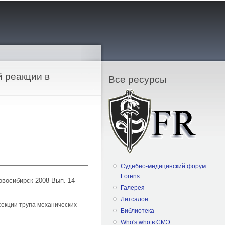
 реакции в
Все ресурсы
Судебно-медицинский форум
Forens
Новосибирск 2008 Вып. 14
Галерея
Литсалон
секции трупа механических
Библиотека
Who's who в СМЭ