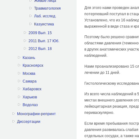
Живые лица
Для этого нами проведен анал
Травматология
потерпевший поступал в стаци
Лаб. исслед.
Установлено, что из 16 наблю
Казуистика
выраженной в виде стаза и кр
2009 Вып. 15
Поэтому было решено сравнит
2011 Вып. 17 Юб.
областями давления (теменно-
2012 Вып. 18
в других анатомических участ
наблюдений.
Казань
Красноярск
Нами проанализировано 15 сл
лечении до 11 дней.
Москва
Самара
Гистологическому исследовани
Хабаровск
Из всего числа наблюдений в 5
Харьков
местах внешнего давления отс
Водолаз
лейкоцитарная реакция, пред
периваскулярно.
Монографии-репринт
Диссертации
Если время пребывания постра
давления развивалась слабая 
отдельных сосудах, а также н