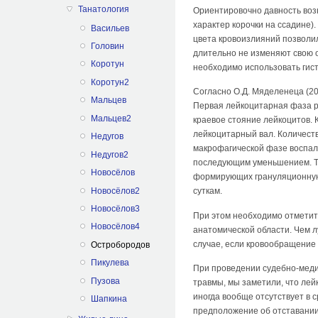
Танатология
Ориентировочно давность воз
характер корочки на ссадине
Васильев
цвета кровоизлияний позволил
Головин
длительно не изменяют свою о
Коротун
необходимо использовать гис
Коротун2
Согласно О.Д. Мяделенеца (20
Мальцев
Первая лейкоцитарная фаза ра
Мальцев2
краевое стояние лейкоцитов. К
лейкоцитарный вал. Количеств
Недугов
макрофагической фазе воспал
Недугов2
последующим уменьшением. Тр
Новосёлов
формирующих грануляционную т
Новосёлов2
суткам.
Новосёлов3
При этом необходимо отметит
Новосёлов4
анатомической области. Чем л
случае, если кровообращение 
Остробородов
Пикулева
При проведении судебно-медиц
Пузова
травмы, мы заметили, что ле
иногда вообще отсутствует в 
Шапкина
предположение об отставании