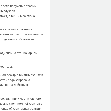
а после получения травмы
16 случаев.
вует, а в 3 – была слабо
иях в мягких тканей в
излияниями, располагающимися
) по данным собственных
ходились на стационарном
ков тела.
ная реакция в мягких тканях в
ластей зафиксирована
оличества лейкоцитов
ровоизлияниях мест внешнего
раевым стоянием лейкоцитов в
влена лейкоцитарная реакция