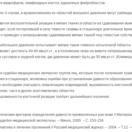
ия макрофагов, лимфоидных клеток, единичных фибробластов.
вило 3 случая, в кровоизлияниях из областей внешнего давления могут наблюд
вития воспалительной реакции в мягких тканях в области их сдавливания мо
дит, если потерпевший в силу тяжести травмы в стационаре длительное вре
о приводит к непрерывному сдавливанию мягких тканей под тяжестью собств
аибольшее давление испытывают мягкие ткани теменно-затылочной области, о
е может достигать 40-60 мм.рт.ст., а в положении лежа на животе непрерывн
 суставов и грудной клетки, где давление может быть до 50 мм.рт.ст. (Климиаш
ии судебно-медицинских экспертиз трупов лиц, которые после получения тра
ия в стационаре, возможны ошибки при установлении давности образования
 необходимо учитывать локализацию повреждений, выраженность клеточной р
е, так и в других анатомических областях.
раженности клеточной реакции требует дальнейшего изучения.
гические критерии определения давности прижизненных ран кожи // Материа
удебно-медицинской экспертизы. – Минск, 2000. – С. 153-159.
ктика и лечение пролежней // Русский медицинский журнал. – 2004. – Т.12. –