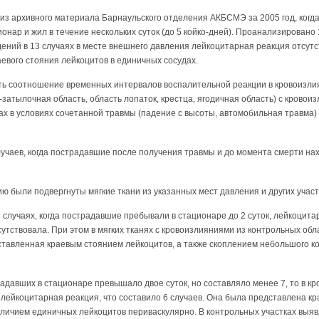
из архивного материала Барнаульского отделения АКБСМЭ за 2005 год, когд
онар и жил в течение нескольких суток (до 5 койко-дней). Проанализировано 
дений в 13 случаях в месте внешнего давления лейкоцитарная реакция отсутст
аевого стояния лейкоцитов в единичных сосудах.
ь соотношение временных интервалов воспалительной реакции в кровоизлиян
затылочная область, область лопаток, крестца, ягодичная область) с крово
ках в условиях сочетанной травмы (падение с высоты, автомобильная травма
учаев, когда пострадавшие после получения травмы и до момента смерти на
ю были подвергнуты мягкие ткани из указанных мест давления и других участ
 случаях, когда пострадавшие пребывали в стационаре до 2 суток, лейкоцитар
утствовала. При этом в мягких тканях с кровоизлияниями из контрольных об
ставленная краевым стоянием лейкоцитов, а также скоплением небольшого к
давших в стационаре превышало двое суток, но составляло менее 7, то в к
лейкоцитарная реакция, что составило 6 случаев. Она была представлена к
аличием единичных лейкоцитов периваскулярно. В контрольных участках выя