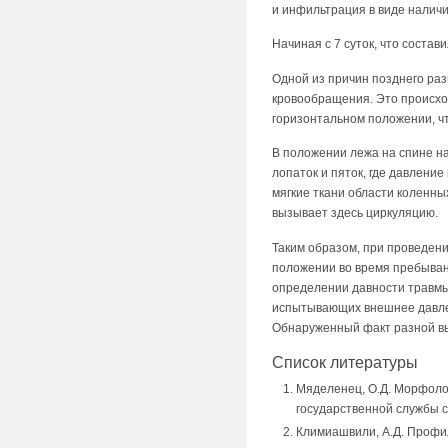
и инфильтрация в виде налич
Начиная с 7 суток, что соста
Одной из причин позднего раз
кровообращения. Это происхо
горизонтальном положении, чт
В положении лежа на спине н
лопаток и пяток, где давлени
мягкие ткани области коленных
вызывает здесь циркуляцию.
Таким образом, при проведен
положении во время пребыван
определении давности травмы
испытывающих внешнее давлени
Обнаруженный факт разной вы
Список литературы
Мяделенец, О.Д. Морфоло
государственной службы с
Климиашвили, А.Д. Профила