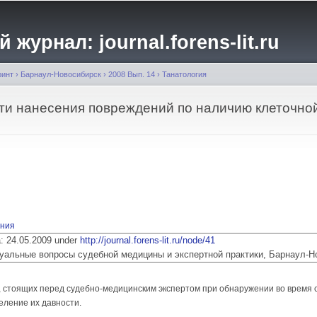
Перейти к
основному
журнал: journal.forens-lit.ru
содержанию
ринт
›
Барнаул-Новосибирск
›
2008 Вып. 14
›
Танатология
сти нанесения повреждений по наличию клеточной
ения
ia: 24.05.2009 under
http://journal.forens-lit.ru/node/41
 Актуальные вопросы судебной медицины и экспертной практики, Барнаул-
, стоящих перед судебно-медицинским экспертом при обнаружении во время 
еление их давности.