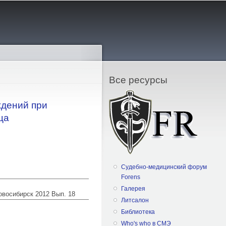
Все ресурсы
ждений при
ца
Судебно-медицинский форум
Forens
Галерея
Новосибирск 2012 Вып. 18
Литсалон
Библиотека
Who's who в СМЭ