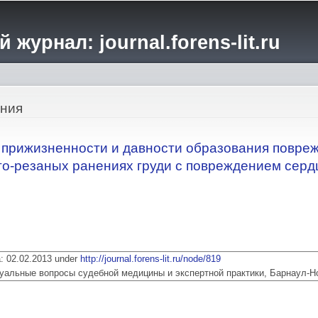
Перейти к
основному
журнал: journal.forens-lit.ru
содержанию
ения
 прижизненности и давности образования повре
о-резаных ранениях груди с повреждением серд
ia: 02.02.2013 under
http://journal.forens-lit.ru/node/819
 Актуальные вопросы судебной медицины и экспертной практики, Барнаул-