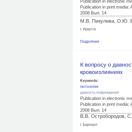
Publication in electronic 
Publication in print med
2008 Вып. 14
М.В. Пикулева, О.Ю. 
г. Иркутск
Подробнее
о Особенности диа
К вопросу о давно
кровоизлияниях
Keywords:
гистология
давность повреждения
Publication in electronic 
Publication in print med
2008 Вып. 14
В.В. Остробородов, С
г. Барнаул