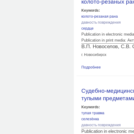
колото-резаных ра
Keywords:
колото-резаная рана
давность повреждения
сердце
Publication in electronic medi
Publication in print media:
В.П. Новоселов, С.В. 
г. Новосибирск
Подробнее
о Морфологическая
повреждением сер
Cудебно-медицинск
тупыми предметам
Keywords:
тупая травма
селезёнка
давность повреждения
Publication in electronic 