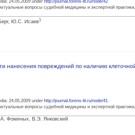
media: 24.05.2009 under
http://journal.forens-lit.ru/node/42
ia: Актуальные вопросы судебной медицины и экспертной практик
1
Берг, Ю.С. Исаев
гностики прижизненности и давности причинения механических повреждений
сти нанесения повреждений по наличию клеточной
media: 24.05.2009 under
http://journal.forens-lit.ru/node/41
ia: Актуальные вопросы судебной медицины и экспертной практик
.А. Фоминых, В.Э. Янковский