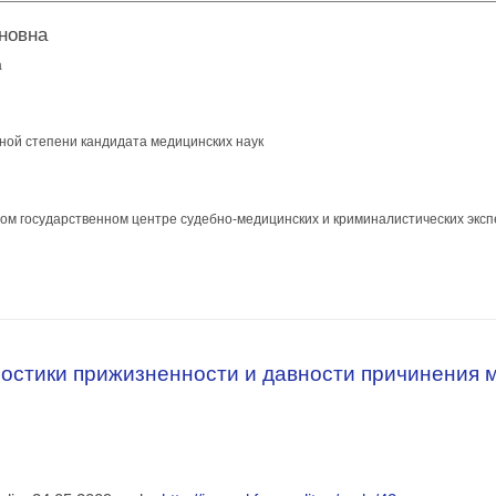
новна
а
ной степени кандидата медицинских наук
ном государственном центре судебно-медицинских и криминалистических экс
ское определение давности повреждений селезенки, причиненных тупыми 
остики прижизненности и давности причинения 