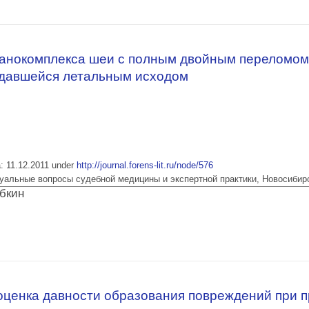
ка прижизненности и давности образования повреждений при проникающих к
дца
ганокомплекса шеи с полным двойным переломо
ждавшейся летальным исходом
a: 11.12.2011 under
http://journal.forens-lit.ru/node/576
 Актуальные вопросы судебной медицины и экспертной практики, Новосибир
юбкин
рганокомплекса шеи с полным двойным переломом подъязычной кости, не 
оценка давности образования повреждений при 