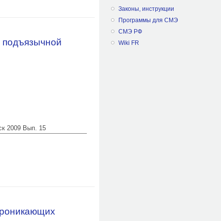
олото-резаных ранениях груди с
Законы, инструкции
Программы для СМЭ
СМЭ РФ
м подъязычной
Wiki FR
ск 2009 Вып. 15
сопровождавшейся летальным
проникающих