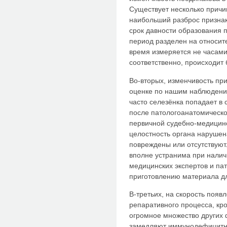
Существует несколько причи
наибольший разброс признак
срок давности образования п
период разделен на относит
время измеряется не часами,
соответственно, происходит 
Во-вторых, изменчивость при
оценке по нашим наблюдени
часто селезёнка попадает в
после патологоанатомическо
первичной судебно-медицинс
целостность органа нарушен
повреждены или отсутствуют
вполне устранима при налич
медицинских экспертов и па
приготовлению материала дл
В-третьих, на скорость появ
репаративного процесса, кр
огромное множество других 
замедляют иммунодефицитны