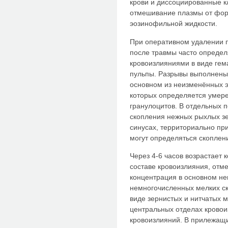
крови и диссоциированные к
отмешивание плазмы от фор
эозинофильной жидкости.
При оперативном удалении п
после травмы часто опреде
кровоизлияниями в виде гема
пульпы. Разрывы выполнены 
основном из неизменённых э
которых определяется умер
гранулоцитов. В отдельных 
скопления нежных рыхлых з
синусах, территориально пр
могут определяться скоплен
Через 4-6 часов возрастает 
составе кровоизлияния, отм
концентрация в основном не
немногочисленных мелких с
виде зернистых и нитчатых м
центральных отделах кровоиз
кровоизлияний. В прилежащи