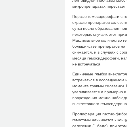
лентовидно-глыбчатых масс 
микропрепаратах перестает 
Первые гемосидерофаги с ге
окраске препаратов селезен
сутки после образования пов
некоторых случаях этот призн
Максимальное количество г
большинстве препаратов на 7
снижается, и в случаях с ср
месяца гемосидерофаги, на
не встречаться.
Единичные глыбки внеклеточ
встречаться в исследуемом 
момента травмы селезенки. 
увеличивается и примерно к
повреждения можно наблюд
внеклеточного гемосидерина
Пролиферация гистио-фибро
гематомы начинается к конц
селезенки (1 балл), при эт