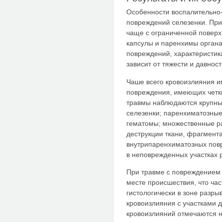
Особенности воспалительно-
повреждений селезенки. При
чаще с ограниченной повер
капсулы и паренхимы органа
повреждений, характеристик
зависит от тяжести и давнос
Чаше всего кровоизлияния 
повреждения, имеющих четки
травмы наблюдаются крупны
селезенки; паренхиматозны
гематомы; множественные р
деструкции ткани, фрагмент
внутрипаренхиматозных пов
в неповрежденных участках 
При травме с повреждением 
месте происшествия, что час
гистологически в зоне разр
кровоизлияния с участками д
кровоизлияний отмечаются н