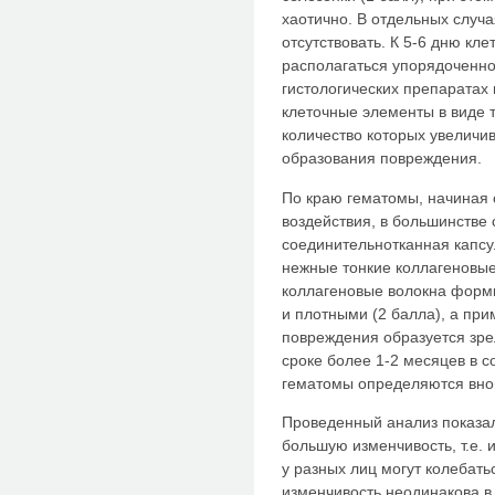
хаотично. В отдельных случа
отсутствовать. К 5-6 дню к
располагаться упорядоченно
гистологических препаратах
клеточные элементы в виде 
количество которых увеличив
образования повреждения.
По краю гематомы, начиная с
воздействия, в большинстве
соединительнотканная капсу
нежные тонкие коллагеновые 
коллагеновые волокна форм
и плотными (2 балла), а при
повреждения образуется зре
сроке более 1-2 месяцев в 
гематомы определяются внов
Проведенный анализ показал
большую изменчивость, т.е.
у разных лиц могут колебатьс
изменчивость неодинакова в