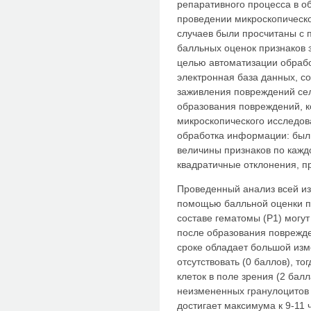
репаративного процесса в о
проведении микроскопическо
случаев были просчитаны с
балльных оценок признаков 
целью автоматизации обраб
электронная база данных, с
заживления повреждений сел
образования повреждений, 
микроскопического исследов
обработка информации: был
величины признаков по кажд
квадратичные отклонения, п
Проведенный анализ всей из
помощью балльной оценки по
составе гематомы (Р1) могут
после образования поврежде
сроке обладает большой изм
отсутствовать (0 баллов), то
клеток в поле зрения (2 бал
неизмененных гранулоцитов 
достигает максимума к 9-11 