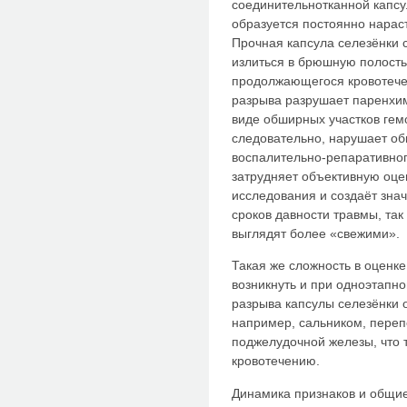
соединительнотканной капсу
образуется постоянно нара
Прочная капсула селезёнки с
излиться в брюшную полость.
продолжающегося кровотече
разрыва разрушает паренхи
виде обширных участков гем
следовательно, нарушает об
воспалительно-репаративног
затрудняет объективную оцен
исследования и создаёт зна
сроков давности травмы, так
выглядят более «свежими».
Такая же сложность в оценк
возникнуть и при одноэтапно
разрыва капсулы селезёнки 
например, сальником, пере
поджелудочной железы, что 
кровотечению.
Динамика признаков и общие