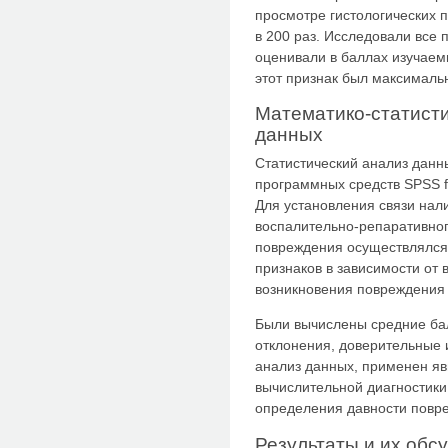
просмотре гистологических 
в 200 раз. Исследовали все 
оценивали в баллах изучаемы
этот признак был максималь
Математико-статист
данных
Статистический анализ дан
программных средств SPSS for
Для установления связи нал
воспалительно-репаративног
повреждения осуществлялся
признаков в зависимости от
возникновения повреждения 
Были вычислены средние бал
отклонения, доверительные
анализ данных, применен я
вычислительной диагностики
определения давности повр
Результаты и их обс