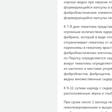
хорошо видно при окраске по
формирующейся капсулы в ви
фибробластические элементы
формирующейся капсулы гем
К 7-8 дню гематома предст
огромным количеством ядерн
фибрина, который в виде пл
отграничивает гематому от 
паренхимы в гематому враст
фибробластических клеточны
по Перлсу определяются си
вокруг гематомы определяе
из хаотично и местами упор
фибробластов, фиброцитов, 
видны множественные сидер
К 9-11 суткам наряду с сид
расположенные зёрна и глыб
При сроке около 1 месяца г
гемолизированными и выще