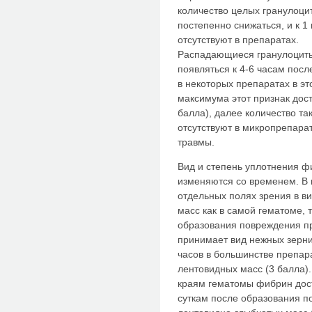
количество целых гранулоци
постепенно снижаться, и к 
отсутствуют в препаратах.
Распадающиеся гранулоциты
появляться к 4-6 часам посл
в некоторых препаратах в это
максимума этот признак дост
балла), далее количество та
отсутствуют в микропрепарат
травмы.
Вид и степень уплотнения ф
изменяются со временем. В
отдельных полях зрения в в
масс как в самой гематоме, т
образования повреждения пр
принимает вид нежных зернис
часов в большинстве препар
лентовидных масс (3 балла)
краям гематомы фибрин достиг
суткам после образования п