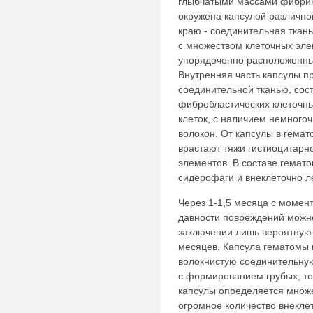
глыбчатыми массами фибрин
окружена капсулой различно
краю - соединительная ткан
с множеством клеточных эле
упорядоченно расположенных
Внутренняя часть капсулы 
соединительной тканью, сос
фибробластических клеточн
клеток, с наличием немного
волокон. От капсулы в гема
врастают тяжи гистиоцитарн
элементов. В составе гемат
сидерофаги и внеклеточно 
Через 1-1,5 месяца с момен
давности повреждений можно
заключении лишь вероятную 
месяцев. Капсула гематомы
волокнистую соединительну
с формированием грубых, то
капсулы определяется множе
огромное количество внекле