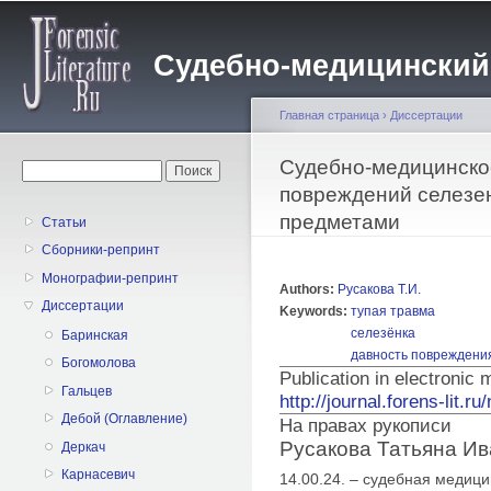
Пе
о
Судебно-медицинский жу
с
Главная страница
›
Диссертации
Вы здесь
Cудебно-медицинско
Форма поиска
Поиск
повреждений селезе
предметами
Статьи
Сборники-репринт
Монографии-репринт
Authors:
Русакова Т.И.
Диссертации
Keywords:
тупая травма
селезёнка
Баринская
давность повреждени
Богомолова
Publication in electronic
Гальцев
http://journal.forens-lit.r
Дебой (Оглавление)
На правах рукописи
Русакова Татьяна И
Деркач
Карнасевич
14.00.24. – судебная медиц