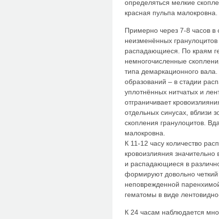
определяться мелкие скопле
красная пульпа малокровна.
Примерно через 7-8 часов в
неизменённых гранулоцитов
распадающиеся. По краям г
немногочисленные скоплени
типа демаркационного вала.
образований – в стадии расп
уплотнённых нитчатых и лен
отграничивает кровоизлияни
отдельных синусах, вблизи 
скопления гранулоцитов. Вд
малокровна.
К 11-12 часу количество ра
кровоизлияния значительно 
и распадающиеся в различн
формируют довольно четкий
неповрежденной паренхимой
гематомы в виде лентовидно
К 24 часам наблюдается мн