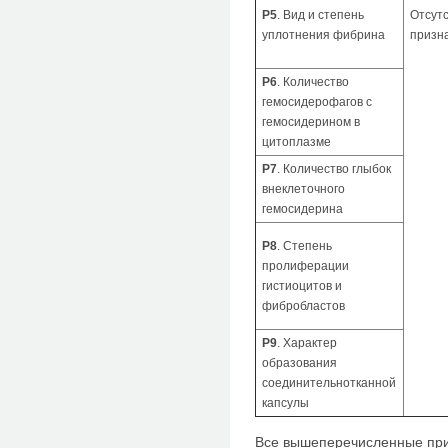
Р5
. Вид и степень
Отсут
уплотнения фибрина
призн
Р6
. Количество
гемосидерофагов с
гемосидерином в
цитоплазме
Р7
. Количество глыбок
внеклеточного
гемосидерина
Р8
. Степень
пролиферации
гистиоцитов и
фибробластов
Р9
. Характер
образования
соединительнотканной
капсулы
Все вышеперечисленные при