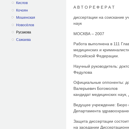
Кислов
А В Т О Р Е Ф Е Р А Т
Кочоян
диссертации на соискание у
Мошенская
наук
Новосёлов
Русакова
МОСКВА – 2007
Сажаева
Работа выполнена в 111 Гла
медицинских и криминалисти
Российской Федерации.
Научный руководитель: докт
Федулова
Официальные оппоненты: до
Валерьевич Богомолов
кандидат медицинских наук,
Ведущее учреждение: Бюро 
Департамента здравоохранен
Защита диссертации состоится
на заседании Диссертационн