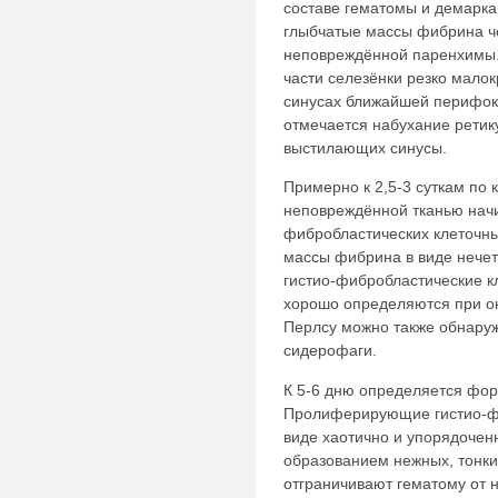
составе гематомы и демарка
глыбчатые массы фибрина чё
неповреждённой паренхимы.
части селезёнки резко малок
синусах ближайшей перифок
отмечается набухание ретик
выстилающих синусы.
Примерно к 2,5-3 суткам по 
неповреждённой тканью нач
фибробластических клеточны
массы фибрина в виде нечет
гистио-фибробластические к
хорошо определяются при ок
Перлсу можно также обнару
сидерофаги.
К 5-6 дню определяется фо
Пролиферирующие гистио-фи
виде хаотично и упорядочен
образованием нежных, тонки
отграничивают гематому от 