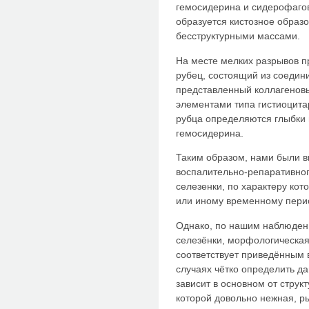
гемосидерина и сидерофаго
образуется кистозное образ
бесструктурными массами.
На месте мелких разрывов п
рубец, состоящий из соедин
представленный коллагенов
элементами типа гистиоцита
рубца определяются глыбки
гемосидерина.
Таким образом, нами были 
воспалительно-репаративног
селезенки, по характеру кот
или иному временному перио
Однако, по нашим наблюден
селезёнки, морфологическая 
соответствует приведённым
случаях чётко определить д
зависит в основном от струк
которой довольно нежная, р