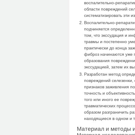
воспалительно-репарати
области повреждений сел
систематизировать эти 
Воспалительно-репаратив
подчиняется определен
том, что экссудация и и
травмы и постепенно ум
практически до конца за
фиброз начинаются уже 
образования повреждени
экссудацией, затем их в
Разработан метод опред
повреждений селезенки,
признаков заживления по
точность и объективност
того или иного ее повр
травматических процесс
образом разграничить ра
находящиеся в одном и т
Материал и методы 