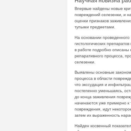
Научная новизна ра
Впервые найдены новые крит
повреждений селезенки, и н
оценки признаков заживлени
тупыми предметами.
На основании проведенного 
гистологических препаратов
в работе подробно описаны 
репаративного процесса, пр
селезенки.
Выявлены основные законом
процесса в области поврежд
что экссудация и инфильтра
постепенно уменьшаясь, ост
до конца заживления повреж
начинаются уже примерно к 
повреждения, идут некоторо
затем их выраженность нара
Найден косвенный показате