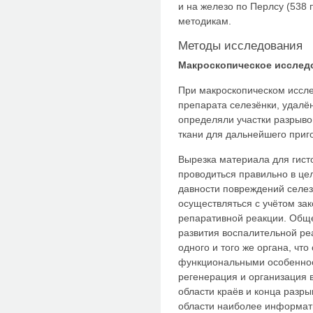
и на железо по Перлсу (538
методикам.
Методы исследования
Макроскопическое исслед
При макроскопическом иссле
препарата селезёнки, удалё
определяли участки разрывов
ткани для дальнейшего приг
Вырезка материала для гист
проводиться правильно в це
давности повреждений селез
осуществляться с учётом за
репаративной реакции. Обще
развития воспалительной ре
одного и того же органа, что
функциональными особеннос
регенерация и организация 
области краёв и конца разры
области наиболее информат