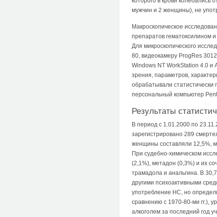
которого в крови колебались о
мужчин и 2 женщины), не упо
Макроскопическое исследован
препаратов гематоксилином и 
Для микроскопического иссле
80, видеокамеру ProgRes 3012
Windows NT WorkStation 4.0 и
зрения, параметров, характер
обрабатывали статистически 
персональный компьютер Penti
Результаты статисти
В период с 1.01.2000 по 23.1
зарегистрировано 289 смерте
женщины составляли 12,5%, му
При судебно-химическом иссл
(2,1%), метадон (0,3%) и их с
трамадола и анальгина. В 30,
другими психоактивными средс
употребление НС, но определи
сравнению с 1970-80-ми гг.),
алкоголем за последний год у