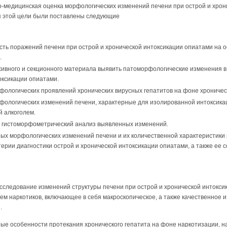
о-медицинская оценка морфологических изменений печени при острой и хрон
я этой цели были поставлены следующие
ть поражений печени при острой и хронической интоксикации опиатами на о
.
хивного и секционного материала выявить патоморфологические изменения в
оксикации опиатами.
фологических проявлений хронических вирусных гепатитов на фоне хроничес
фологических изменений печени, характерные для изолированной интоксика
й алкоголем.
 гистоморфометрический анализ выявленных изменений.
ых морфологических изменений печени и их количественной характеристики
ерии диагностики острой и хронической интоксикации опиатами, а также ее 
сследование изменений структуры печени при острой и хронической интоксик
м наркотиков, включающее в себя макроскопическое, а также качественное и
.
е особенности протекания хронического гепатита на фоне наркотизации, н