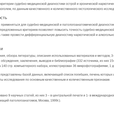
ритерии судебно-медицинской диагностики острой и хронической наркотическ
коголем, по данным качественного и количественного гистологического иссле
ость
т применяться для судебно-медицинской и патологоанатомической диагности
 предложенных критериев позволяет повысить точность судебно-медицинской
а также провести дифференциальную диагностику наркотической и алкогольно
ии
ния, обзора литературы, описания использованных материалов и методов, 3-
 обсуждения, заключения, выводов и библиографии (332 источника, из них 15
а 140 стр. компьютерного набора, иллюстрирован 36 микрофотографиями, 1 д
) представлены базой данных, включающей список погибших, печень которых
аты исследования по основным качественным и количественным признакам.
вано 9 научных статей, из них 3 – в центральной печати и 1- в международно
аций патологоанатомов, Москва, 1999г.).