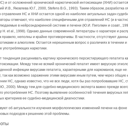
С) и от осложнений хронической наркотической интоксикации (ХНИ) остается
кий И.В., Яковлева Ю.Г., 2000, Stefens B.G., 1993). Таким образом, разработк
о отравления НС и ХНИ остается одной из наиболее актуальных задач судеб
 авторы отмечают, что наиболее специфичными для отравлений НС (и в частно
юдаемые в нейроэндокринной системе и печени (Ю.И. Пиголкин и соавт., 1999г.
isley H. et al., 1998). Однако данные современной литературы о характере и р
к правило, неполны и крайне противоречивы. В частности, отсутствуют данн
котиками и алкоголем. Остается нерешенным вопрос о различиях в течении 
 не употребляющих наркотики.
 тенденция расценивать картину хронического персистирующего гепатита ка
токсикации. Между тем не всякий хронический гепатит имеет вирусную этиоло
денной инфекции вирусами гепатита, характерными для наркоманов, еще не
, так как возможно заражение этими вирусами иным путем, чем через общую и
нии НС, однако известно, что не все люди, хотя бы раз попробовавшие НС, 
.Ю., 2000). Между тем для судебно-медицинского эксперта важно прежде все
ного употребления НС. Поэтому выявление особенностей течения вирусных ге
ых критериев ее судебно-медицинской диагностики.
вуют об актуальности изучения морфологических изменений печени на фоне 
новых подходов к решению этой проблемы.
боты