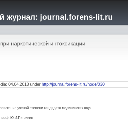
Перейти к
основному
журнал: journal.forens-lit.ru
содержанию
при наркотической интоксикации
media: 04.04.2013 under
http://journal.forens-lit.ru/node/930
а
соискание ученой степени кандидата медицинских наук
, проф. Ю.И.Пиголкин