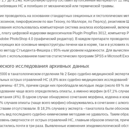
т 2,7 до 9,1‰). Контрольную группу составил аутопсийный материал от 12 лиц 
треблявших НС и погибших от механической или термической травмы.
ие проводилось на основании стандартных секционных и гистологических ме
эозином, пикрофуксином по ван Гизону, по Маллори, по Перлсу), реактивом 
дования использовалась компьютерная система анализа изображений, включ
, плату цифровой кодировки видеосигналов PlugIn ProgRes 3012, компьютер P
 Adobe PhotoShop 4.0 (графический редактор). В каждом препарате проводило
изующих все основные микроструктуры печени как в норме, так и в условиях
по методу Стъюдента-Фишера с 95%-ным уровнем надежности. Для вычислен
um с использованием пакетов статистических программ SPSS и Microsoft Exce
ческого исследования архивных данных
1.2000 в танатологическом отделении № 2 Бюро судебно-медицинской эксперти
льных острых отравлений НС (4,8% всех судебно-медицинских исследований 
жчины -87,5%, причем среди них преобладали молодые люди (около 69 % лица
едовании чаще всего определялись опиаты, а именно морфин (в 67,1% случае
очетания (4%). В одном случае обнаружено сочетание морфина, кодеина и кока
7% случаев опиаты (чаще всего морфин) обнаруживались в сочетании с алког
твами отсутствовали. В 18,3% случаев у эксперта –танатолога были обосно
ть вид последнего судебно-химическими методами не удавалось. Таким обра
 уровень смертности от острых отравлений НС, главным образом опиатов, прич
частились почти в три раза. Выявленные изменения эпидемиологической обст