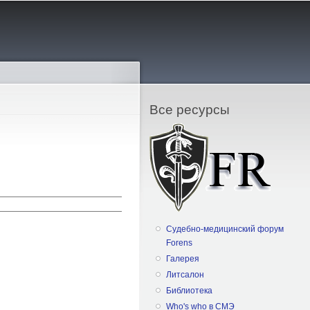
Все ресурсы
Судебно-медицинский форум
Forens
Галерея
Литсалон
Библиотека
Who's who в СМЭ