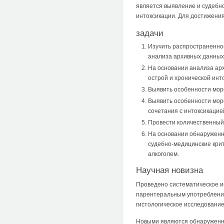
является выявление и судебн
интоксикации. Для достижени
задачи
Изучить распространеннос
анализа архивных данных
На основании анализа ар
острой и хронической инт
Выявить особенности мор
Выявить особенности мор
сочетания с интоксикацие
Провести количественный
На основании обнаруженн
судебно-медицинские крит
алкоголем.
Научная новизна
Проведено систематическое и
парентеральным употребление
гистологическое исследование
Новыми являются обнаруженны