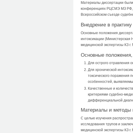
Материалы диссертации были 
конференциях РЦСМЭ МЗ РФ, а
Всероссийском съезде судебн
Внедрение в практику
Основные положения диссерта
интоксикации (Министерская Н
медицинской экспертизы КЗ г.
Основные положения,
Для острого отравления о
Для хронической интокси
токсического поражения п
особенностей, выявляемы
Качественные и количест
критериями судебно-медиц
дифференциальной диагнос
Материалы и методы 
С целью изучения распростра
исследования трупов и заключ
медицинской экспертизы КЗ г.