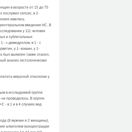
нщин в возрасте от 15 до 75
х послужил сепсис, в 2-
дениях имелись
рентеральном введении НС. В
сследовании у 111 человек
ных и сублетальных
 - c димедролом, в 1 - с
итин, у 1- кокаин, у 1-
ях был выявлен также этанол,
ный анализ гистологических
патита вирусной этиологии у
рым в исследуемой группе
е не проводилось. В группе
С - в 1 и в 4 случаях вид
года (8 мужчин и 2 женщины),
ния алкоголем (концентрации