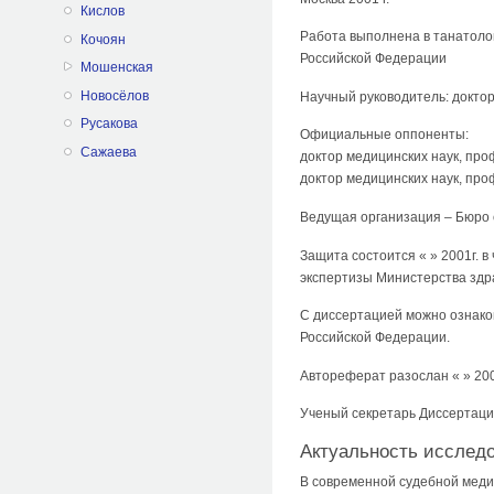
Кислов
Работа выполнена в танатоло
Кочоян
Российской Федерации
Мошенская
Новосёлов
Научный руководитель: докто
Русакова
Официальные оппоненты:
Сажаева
доктор медицинских наук, пр
доктор медицинских наук, пр
Ведущая организация – Бюро 
Защита состоится « » 2001г. 
экспертизы Министерства здрав
С диссертацией можно ознако
Российской Федерации.
Автореферат разослан « » 200
Ученый секретарь Диссертаци
Актуальность исслед
В современной судебной медиц