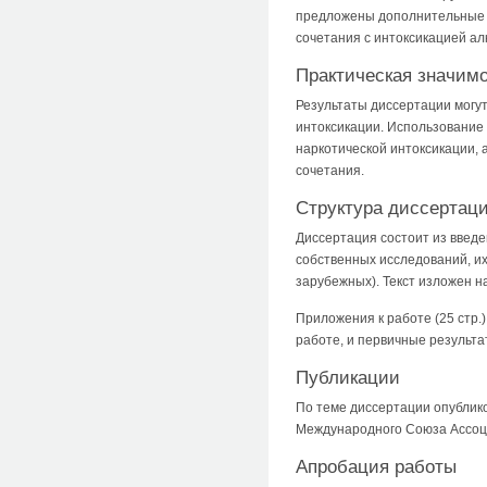
предложены дополнительные к
сочетания с интоксикацией ал
Практическая значим
Результаты диссертации могу
интоксикации. Использование
наркотической интоксикации, 
сочетания.
Структура диссертац
Диссертация состоит из введе
собственных исследований, их
зарубежных). Текст изложен н
Приложения к работе (25 стр.
работе, и первичные результ
Публикации
По теме диссертации опублико
Международного Союза Ассоци
Апробация работы