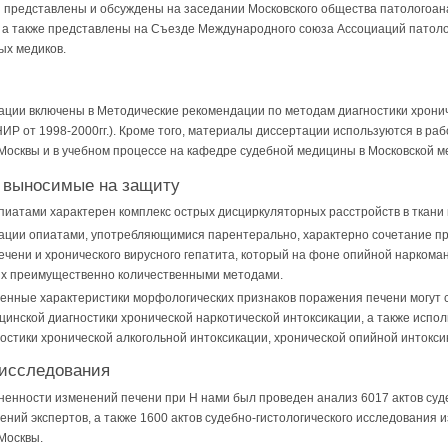
представлены и обсуждены на заседании Московского общества патологоан
 также представлены на Съезде Международного союза Ассоциаций патоло
ых медиков.
ции включены в Методические рекомендации по методам диагностики хронич
ИР от 1998-2000гг.). Кроме того, материалы диссертации используются в ра
 Москвы и в учебном процессе на кафедре судебной медицины в Московской 
 выносимые на защиту
пиатами характерен комплекс острых дисциркуляторных расстройств в ткани 
кации опиатами, употребляющимися парентерально, характерно сочетание пр
ечени и хронического вирусного гепатита, который на фоне опийной наркома
х преимущественно количественными методами.
венные характеристики морфологических признаков поражения печени могут
инской диагностики хронической наркотической интоксикации, а также испол
тики хронической алкогольной интоксикации, хронической опийной интоксик
исследования
ненности изменений печени при Н нами был проведен анализ 6017 актов суд
ений экспертов, а также 1600 актов судебно-гистологического исследования 
 Москвы.