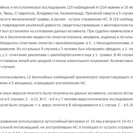
ийное и гистологическое исследование 120 наблюдений Н (104 мужчин и 16 же
ла, Тверь, Ставрополь, Владивосток, Калининград). Причиной смерти в 5 случая
льтате механической травмы, в прочих - острое отравление НС. В 116 наблю
повреждения различной давности, свидетельствовавшие о многократном па
Н был установлен на основании данных катамнеза. При судебно-химическом и
ях и биологических жидкостях опиатов (героина, морфина, кодеина) в леталь
блюдалось сочетание опиатов с каннабиноидами, в 3 - с бензодиазепинами, в 1
рамалом. Из остальных 9 случаев у 3 человек был обнаружен эфедрон, у 1- перв
, у 1- сочетание диазепама с циклобарбиталом и еще у 1- трамал. В 46 случа
тствовала легкой или средней степени алкогольного опьянения. Количествен
 случаях.
использовались 12 биопсийных наблюдений хронического персистирующего ге
мужчин и 5 женщины), отрицавших употребление НС.
 иных вирусов гепатита была получена из данных катамнеза, согласно кото
я в 5 случаях, С - в 22, В+С - в 6 и у 7 человек вирусологическое исследовани
в было сходным, т. е. вирус гепатита В обнаруживался в 1 случае, С - в 6, В+
ы сравнения использовался аутопсийный материал от 10 лиц в возрасте 19-41 
ольной интоксикацией, не употреблявших НС и погибших от острого отравле