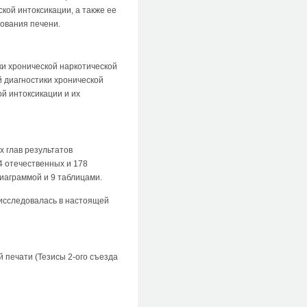
ой интоксикации, а также ее
дования печени.
ки хронической наркотической
 диагностики хронической
й интоксикации и их
х глав результатов
4 отечественных и 178
иаграммой и 9 таблицами.
 исследовалась в настоящей
й печати (Тезисы 2-ого съезда