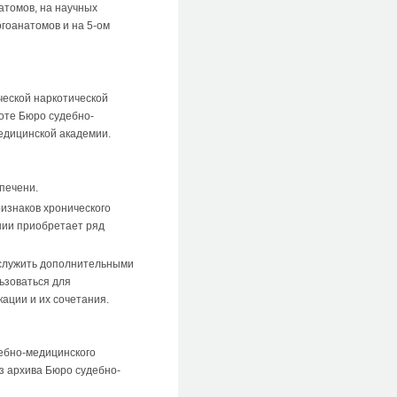
атомов, на научных
гоанатомов и на 5-ом
еской наркотической
боте Бюро судебно-
медицинской академии.
печени.
изнаков хронического
нии приобретает ряд
 служить дополнительными
ьзоваться для
ации и их сочетания.
ебно-медицинского
из архива Бюро судебно-