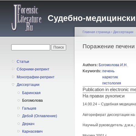
Судебно-медицинский 
Главная страница
›
Диссертации
Вы здесь
Поражение печени 
Форма поиска
Поиск
Статьи
Authors:
Богомолова И.Н.
Сборники-репринт
Keywords:
печень
наркотик
Монографии-репринт
гистология
Диссертации
Publication in electronic 
Баринская
На правах рукописи
Богомолова
14.00.24 – Судебная медицин
Гальцев
Автореферат диссертации на 
Дебой (Оглавление)
Деркач
Научный руководитель: д.м.н.
Карнасевич
Москва 2001 г.