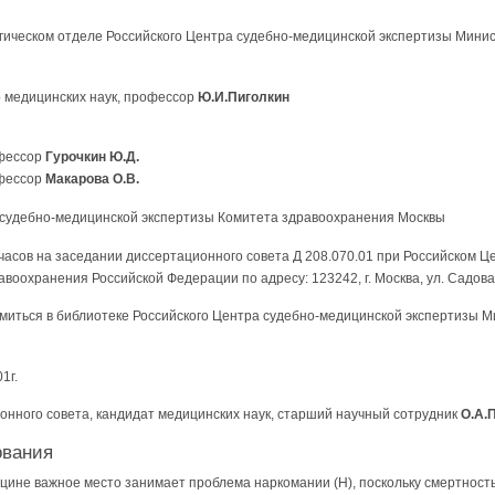
гическом отделе Российского Центра судебно-медицинской экспертизы Мини
р медицинских наук, профессор
Ю.И.Пиголкин
офессор
Гурочкин Ю.Д.
офессор
Макарова О.В.
судебно-медицинской экспертизы Комитета здравоохранения Москвы
в часов на заседании диссертационного совета Д 208.070.01 при Российском 
оохранения Российской Федерации по адресу: 123242, г. Москва, ул. Садовая-
миться в библиотеке Российского Центра судебно-медицинской экспертизы 
1г.
онного совета, кандидат медицинских наук, старший научный сотрудник
О.А.
ования
ине важное место занимает проблема наркомании (Н), поскольку смертность