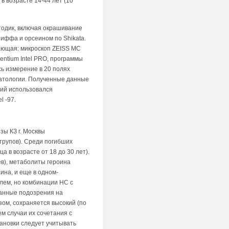
в возрасте 14-44 лет (10
тодик, включая окрашивание
Шиффа и орсеином по Shikata.
ающая: микроскоп ZEISS MC
entium Intel PRO, программы
сь измерение в 20 полях
 патологии. Полученные данные
ий использовался
l -97.
зы КЗ г. Москвы
трупов). Среди погибших
 в возрасте от 18 до 30 лет).
в), метаболиты героина
ина, и еще в одном-
олем, но комбинации НС с
ванные подозрения на
зом, сохраняется высокий (по
ем случаи их сочетания с
ановки следует учитывать