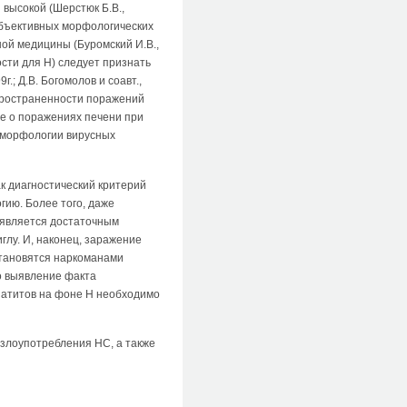
 высокой (Шерстюк Б.В.,
а объективных морфологических
ной медицины (Буромский И.В.,
сти для Н) следует признать
; Д.В. Богомолов и соавт.,
аспространенности поражений
ые о поражениях печени при
и морфологии вирусных
к диагностический критерий
гию. Более того, даже
 является достаточным
глу. И, наконец, заражение
становятся наркоманами
го выявление факта
патитов на фоне Н необходимо
злоупотребления НС, а также