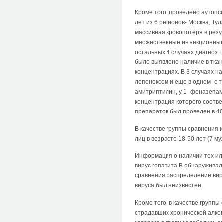
Кроме того, проведено аутопс
лет из 6 регионов- Москва, Ту
массивная кровопотеря в резу
множественные инъекционные 
остальных 4 случаях диагноз 
было выявлено наличие в ткан
концентрациях. В 3 случаях на
лепонексом и еще в одном- с т
амитриптилин, у 1- феназепам
концентрация которого соотве
препаратов был проведен в 40
В качестве группы сравнения 
лиц в возрасте 18-50 лет (7 
Информация о наличии тех или
вирус гепатита В обнаруживалс
сравнения распределение вирусо
вируса был неизвестен.
Кроме того, в качестве групп
страдавших хронической алког