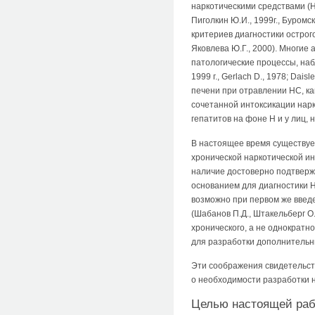
наркотическими средствами (Н
Пиголкин Ю.И., 1999г., Буромс
критериев диагностики острог
Яковлева Ю.Г., 2000). Многие
патологические процессы, набл
1999 г., Gerlach D., 1978; Da
печени при отравлении НС, ка
сочетанной интоксикации нар
гепатитов на фоне Н и у лиц,
В настоящее время существует
хронической наркотической ин
наличие достоверно подтверж
основанием для диагностики Н
возможно при первом же введе
(Шабанов П.Д., Штакельберг О
хронического, а не однократ
для разработки дополнительн
Эти соображения свидетельст
о необходимости разработки 
Целью настоящей ра