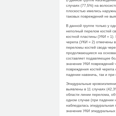
В данной группе наблюдени
случаях (77,5%) на волосисто
плоскостью имелись наружн
таковых повреждений не выя
В данной группе только у о
неполный перелом костей св
костной пластины (УКИ = 1)
черепа (УКИ = 2) отмечены в
переломы костей свода чере
продолжающиеся на основание
составляет подавляющее бо
значение УКИ повреждений ч
повреждения костей черепа 
падении навзничь, так и при
Эпидуральные кровоизлияни
выявлены в 11 случаях (42,3
области линии перелома, объ
одном случае (при падении 
наблюдалась эпидуральная 
значение УКИ эпидуральных г