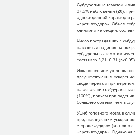
Субдуральные гематомы вы
87,5% наблюдений (28), при
односторонний характер и р
«противоудара». Объем суб
клинике и на секции, состав
Число пострадавших с субд
навзничь и падения на бок р
субдуральных гематом изменя
составило 3,21±0,31 (р<0,05)
Исследованием установлено,
предшествующим ускорением
свода черепа и при перелом
на основание субдуральные 
(100%), причем при падении
большего объема, чем в случ
Ушиб головного мозга в случ
предшествующим ускорением 
стороне «удара» (контакта с 
«противоудара». Однако на