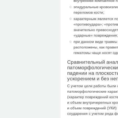
внутренней компактной п
эпидуральные кровоизлия
переломов кости;
характерным является по
«противоудара»; «проти
значительно превосходят
«ударные» повреждения
при данном виде травмы
расположены, как правил
гематомы чаще носят од
Сравнительный анал
патоморфологически
падении на плоскос
ускорением и без не
С учетом цели работы были 
патоморфологические харак
(характер повреждений косте
и объем внутричерепных кро
и объем повреждений (УКИ) г
соударения с учетом ряда фи