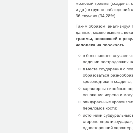
мозговой травмы (ссадины, 
и др.) в группе наблюдений
36 случаях (34,28%).
Таким образом, анализируя 
данные, можно выявить
нек
травмы, возникшей в резу
человека на плоскость
:
в большинстве случаев ч
падении пострадавших н
в месте соударения с по
образоваться разнообра
кровоподтеки и ссадины;
характерны линейные п
основание черепа и могу
эпидуральные кровоизлия
переломов кости;
источники субдуральных 
стороне «противоудара»
односторонний характер;