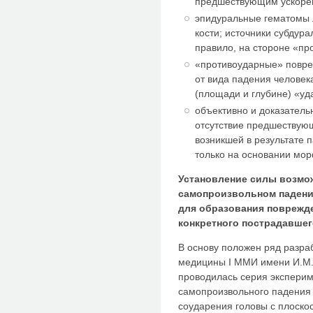
предшествующим ускоре
эпидуральные гематомы 
кости; источники субдур
правило, на стороне «пр
«противоударные» повре
от вида падения человек
(площади и глубине) «у
объективно и доказател
отсутствие предшествующ
возникшей в результате 
только на основании мо
Установление силы возмо
самопроизвольном падени
для образования поврежд
конкретного пострадавшего
В основу положен ряд разра
медицины I ММИ имени И.М.С
проводилась серия экспери
самопроизвольного падения 
соударения головы с плоско