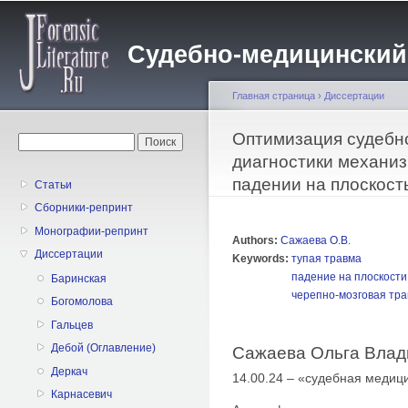
Пе
о
Судебно-медицинский жу
с
Главная страница
›
Диссертации
Вы здесь
Оптимизация судебн
Форма поиска
Поиск
диагностики механиз
падении на плоскост
Статьи
Сборники-репринт
Монографии-репринт
Authors:
Сажаева О.В.
Диссертации
Keywords:
тупая травма
падение на плоскости
Баринская
черепно-мозговая тр
Богомолова
Гальцев
Дебой (Оглавление)
Сажаева Ольга Вла
Деркач
14.00.24 – «судебная медиц
Карнасевич