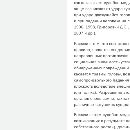
как показывает судебно-мед
чаще возникают от удара ту
при ударе движущейся голов
и при падении человека на пл
1996, 1998, Григорович Д.С.,
2007 и др.).
В связи с тем, что возникно
правило, является следстви
направленных против жизни 
социальная значимость уст
обнаруженных повреждений 
касается травмы головы, воз
самопроизвольного падения 
плоскость вследствие внешн
или толчка). Разрешение эт
органов очень важно, так ка
различных ситуациях сущест
В связи с этим судебно-мед
возникающих в результате па
собственного роста»), должн