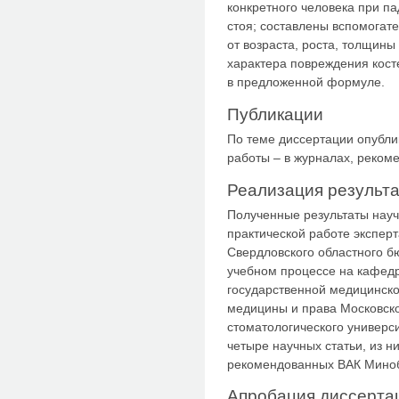
конкретного человека при па
стоя; составлены вспомогат
от возраста, роста, толщины
характера повреждения кост
в предложенной формуле.
Публикации
По теме диссертации опублик
работы – в журналах, реком
Реализация результ
Полученные результаты науч
практической работе экспер
Свердловского областного б
учебном процессе на кафед
государственной медицинск
медицины и права Московско
стоматологического универс
четыре научных статьи, из н
рекомендованных ВАК Миноб
Апробация диссерта