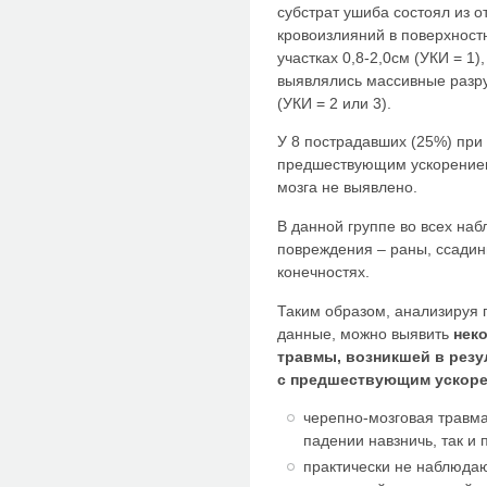
субстрат ушиба состоял из 
кровоизлияний в поверхност
участках 0,8-2,0см (УКИ = 1)
выявлялись массивные разру
(УКИ = 2 или 3).
У 8 пострадавших (25%) при 
предшествующим ускорением
мозга не выявлено.
В данной группе во всех н
повреждения – раны, ссадин
конечностях.
Таким образом, анализируя 
данные, можно выявить
нек
травмы, возникшей в резу
с предшествующим ускор
черепно-мозговая травма
падении навзничь, так и 
практически не наблюда