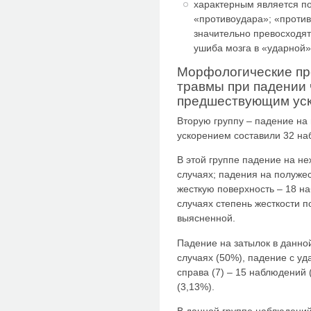
характерным является по
«противоудара»; «проти
значительно превосходят
ушиба мозга в «ударной»
Морфологические пр
травмы при падении 
предшествующим ус
Вторую группу – падение на
ускорением составили 32 на
В этой группе падение на н
случаях; падения на полужес
жесткую поверхность – 18 н
случаях степень жесткости 
выясненной.
Падение на затылок в данно
случаях (50%), падение с уд
справа (7) – 15 наблюдений 
(3,13%).