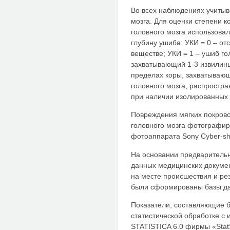
Во всех наблюдениях учитыв
мозга. Для оценки степени 
головного мозга использова
глубину ушиба: УКИ = 0 – от
веществе; УКИ = 1 – ушиб го
захватывающий 1-3 извилины;
пределах коры, захватывающ
головного мозга, распростр
при наличии изолированных 
Повреждения мягких покрово
головного мозга фотографи
фотоаппарата Sony Cyber-s
На основании предварител
данных медицинских докумен
на месте происшествия и ре
были сформированы базы д
Показатели, составляющие б
статистической обработке с
STATISTICA 6.0 фирмы «Stat