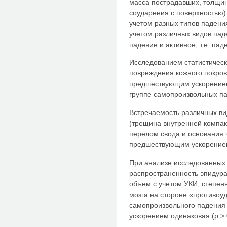
масса пострадавших, толщин
соударения с поверхностью)
учетом разных типов падения
учетом различных видов паде
падение и активное, т.е. п
Исследованием статистическ
повреждения кожного покров
предшествующим ускорением 
группе самопроизвольных п
Встречаемость различных ви
(трещина внутренней компак
перелом свода и основания 
предшествующим ускорением и
При анализе исследованных 
распространенность эпидура
объем с учетом УКИ, степен
мозга на стороне «противоу
самопроизвольного падения
ускорением одинаковая (р > 