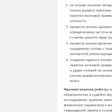
на основе анализа лите
поиска выявить комплекс
черепно-мозговой травм
плоскость;
провести анализ архивно
определением частоты в
к оценке данного вида т
провести анализ физиче
соударения головы с тр
экспертной реконструкци
создание единого алгори
черепно-мозговой травм
и ударе головой на осно
учетом морфологических
мозга.
Научная новизна работы
за
общепринятых в судебно-ме
исследования, выявлен ком
физических параметров и м
повреждений черепа и голов