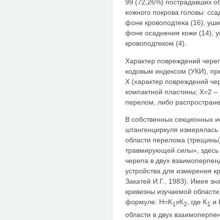
99 (72,26%) пострадавших 
кожного покрова головы: сса
фоне кровоподтека (16), уш
фоне осаднения кожи (14), 
кровоподтеком (4).
Характер повреждений череп
кодовым индексом (УКИ), пр
Х (характер повреждений че
компактной пластины; Х=2 –
перелом, либо распростран
В собственных секционных 
штангенциркуля измерялась 
области перелома (трещины)
травмирующей силы», здесь 
черепа в двух взаимоперпе
устройства для измерения кр
Закатей И.Г., 1983). Имея з
кривизны изучаемой области,
формуле: H=K
xK
, где K
и 
1
2
1
области в двух взаимоперпен