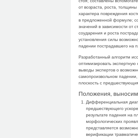
стоя; составлены вспомогат
от возраста, роста, толщины
характера повреждения кост
в предложенной формуле; с
значений в зависимости от с
соударения и роста пострад
установления силы возможно
падении пострадавшего на п
Разработанный алгоритм ис
оптимизировать экспертную 
выводы экспертов о возможн
самопроизвольном падении,
плоскость с предшествующи
Положения, выносим
Дифференциальная диагн
предшествующего ускоре
результате падения на п
морфологических проявл
представляется возможно
верификации травматичес