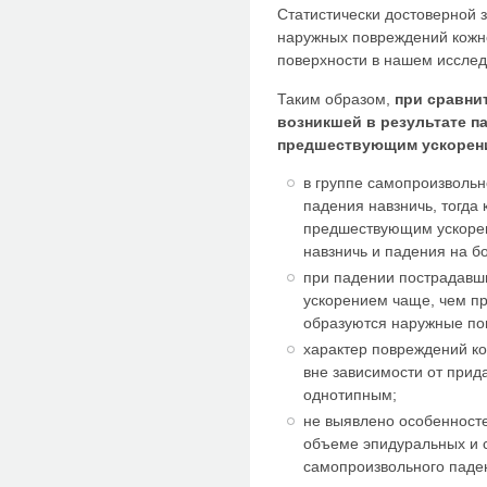
Статистически достоверной 
наружных повреждений кожно
поверхности в нашем исследо
Таким образом,
при сравни
возникшей в результате п
предшествующим ускорени
в группе самопроизволь
падения навзничь, тогда 
предшествующим ускорен
навзничь и падения на бо
при падении пострадавш
ускорением чаще, чем п
образуются наружные по
характер повреждений к
вне зависимости от прид
однотипным;
не выявлено особенносте
объеме эпидуральных и с
самопроизвольного паден