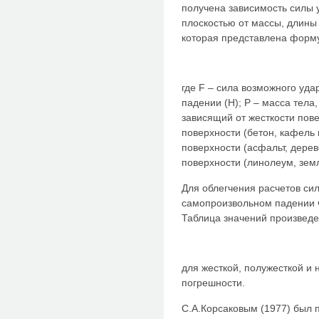
получена зависимость силы 
плоскостью от массы, длины 
которая представлена форм
где F – сила возможного уд
падении (Н); Р – масса тела,
зависящий от жесткости пов
поверхности (бетон, кафель и
поверхности (асфальт, дерево
поверхности (линолеум, земл
Для облегчения расчетов си
самопроизвольном падении ч
Таблица значений произвед
для жесткой, полужесткой и 
погрешности.
С.А.Корсаковым (1977) был 