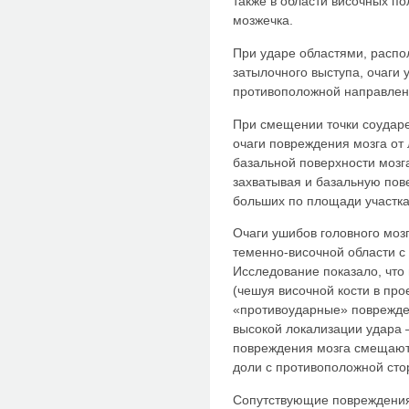
также в области височных п
мозжечка.
При ударе областями, распо
затылочного выступа, очаги 
противоположной направлен
При смещении точки соударе
очаги повреждения мозга от
базальной поверхности мозг
захватывая и базальную пов
больших по площади участка
Очаги ушибов головного мозг
теменно-височной области с
Исследование показало, что
(чешуя височной кости в пр
«противоударные» поврежден
высокой локализации удара 
повреждения мозга смещают
доли с противоположной сто
Сопутствующие повреждения