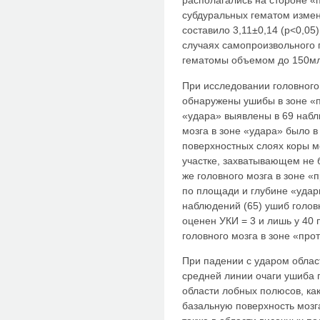
располагались на стороне «
субдуральных гематом изменя
составило 3,11±0,14 (р<0,05
случаях самопроизвольного
гематомы объемом до 150мл
При исследовании головного 
обнаружены ушибы в зоне «п
«удара» выявлены в 69 набл
мозга в зоне «удара» было в
поверхностных слоях коры м
участке, захватывающем не 
же головного мозга в зоне 
по площади и глубине «удар
наблюдений (65) ушиб голов
оценен УКИ = 3 и лишь у 40
головного мозга в зоне «про
При падении с ударом облас
средней линии очаги ушиба 
области лобных полюсов, как
базальную поверхность мозг