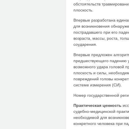
обстоятельств травмировани
плоскость.
Впервые разработана едина
для возникновения обнаруже
пострадавшего при его паден
возраста, массы, роста, тол
соударения.
Впервые предложен алгоритм
предшествующего падению у
возможного удара головой п
плоскость и силы, необходи
повреждений головы конкрет
системе измерения (СИ).
Номер государственной реги
Практическая ценность
исс
судебно-медицинской практи
необходимой для возникнов
конкретного человека при па