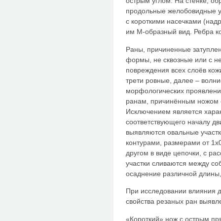
острым углом. На стенке, о
продольные желобовидные у
с короткими насечками (на
им М-образный вид. Ребра к
Раны, причиненные затупле
формы, не сквозные или с н
повреждения всех слоёв кожи
трети ровные, далее – волн
морфологических проявлений
ранам, причинённым ножом 
Исключением является харак
соответствующего началу дв
выявляются овальные участк
контурами, размерами от 1х
другом в виде цепочки, с ра
участки сливаются между со
осаднение различной длины,
При исследовании влияния 
свойства резаных ран выяв
«Короткий» нож с острым пр