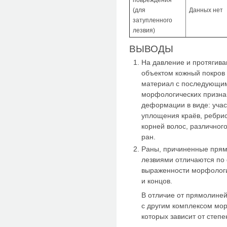
(для
Данных нет
затупленного
лезвия)
ВЫВОДЫ
На давление и протягива
объектом кожный покров 
материал с последующи
морфологических признак
деформации в виде: учас
уплощения краёв, ребрис
корней волос, различног
ран.
Раны, причиненные пря
лезвиями отличаются по
выраженности морфологич
и концов.
В отличие от прямолине
с другим комплексом мо
которых зависит от степе