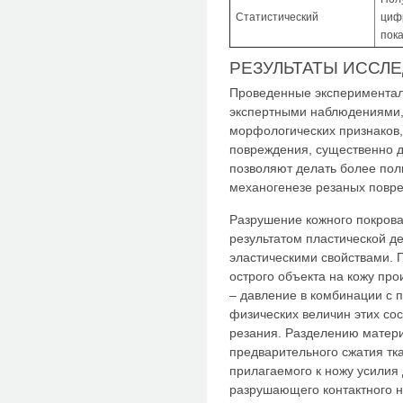
Статистический
циф
пок
РЕЗУЛЬТАТЫ ИССЛ
Проведенные экспериментал
экспертными наблюдениями,
морфологических признаков,
повреждения, существенно 
позволяют делать более по
механогенезе резаных повр
Разрушение кожного покрова
результатом пластической д
эластическими свойствами. 
острого объекта на кожу пр
– давление в комбинации с 
физических величин этих со
резания. Разделению матер
предварительного сжатия тк
прилагаемого к ножу усилия
разрушающего контактного н