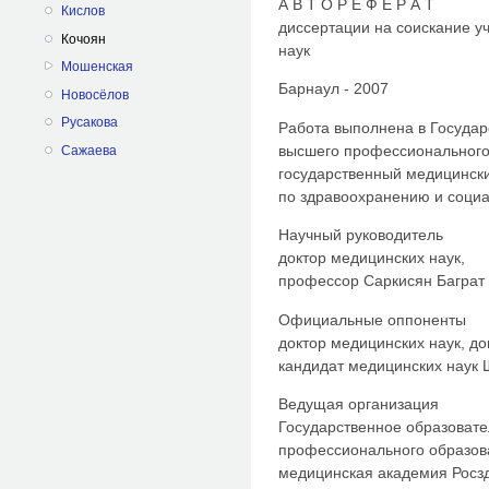
А В Т О Р Е Ф Е Р А Т
Кислов
диссертации на соискание у
Кочоян
наук
Мошенская
Барнаул - 2007
Новосёлов
Русакова
Работа выполнена в Госуда
высшего профессионального
Сажаева
государственный медицински
по здравоохранению и соци
Научный руководитель
доктор медицинских наук,
профессор Саркисян Баграт
Официальные оппоненты
доктор медицинских наук, д
кандидат медицинских наук
Ведущая организация
Государственное образоват
профессионального образов
медицинская академия Росз