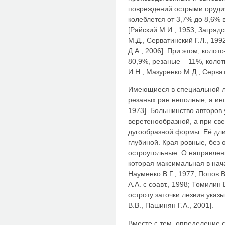
повреждений острыми оруди
колеблется от 3,7% до 8,6%
[Райский М.И., 1953; Загрядс
М.Д., Серватинский Г.Л., 199
Д.А., 2006]. При этом, коло
80,9%, резаные – 11%, колот
И.Н., Мазуренко М.Д., Серват
Имеющиеся в специальной л
резаных ран неполные, а ино
1973]. Большинство авторов 
веретенообразной, а при св
дугообразной формы. Её дл
глубиной. Края ровные, без 
остроугольные. О направлен
которая максимальная в нача
Науменко В.Г., 1977; Попов В
А.А. с соавт., 1998; Томилин 
остроту заточки лезвия указ
В.В., Пашинян Г.А., 2001].
Вместе с тем, определение с