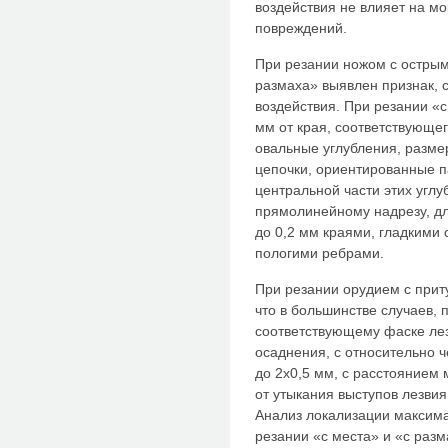
воздействия не влияет на м
повреждений.
При резании ножом с острым
размаха» выявлен признак, 
воздействия. При резании «с 
мм от края, соответствующе
овальные углубления, разме
цепочки, ориентированные п
центральной части этих угл
прямолинейному надрезу, дл
до 0,2 мм краями, гладкими
пологими ребрами.
При резании орудием с при
что в большинстве случаев, 
соответствующему фаске лез
осаднения, с относительно ч
до 2х0,5 мм, с расстоянием
от утыкания выступов лезвия
Анализ локализации максим
резании «с места» и «с разм