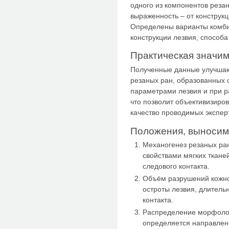
одного из компонентов резан
выраженность – от конструкц
Определены варианты комбин
конструкции лезвия, способа
Практическая значим
Полученные данные улучшаю
резаных ран, образованных
параметрами лезвия и при р
что позволит объективизиро
качество проводимых экспер
Положения, выносим
Механогенез резаных р
свойствами мягких ткане
следового контакта.
Объём разрушений кожног
остроты лезвия, длитель
контакта.
Распределение морфолог
определяется направлен