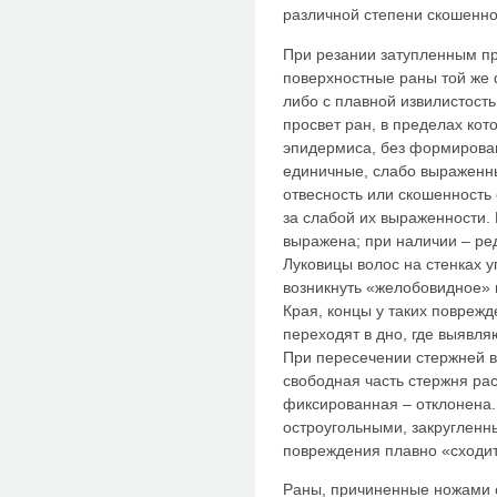
различной степени скошенно
При резании затупленным п
поверхностные раны той же 
либо с плавной извилистост
просвет ран, в пределах кот
эпидермиса, без формировани
единичные, слабо выраженны
отвесность или скошенность
за слабой их выраженности. 
выражена; при наличии – ре
Луковицы волос на стенках 
возникнуть «желобовидное» 
Края, концы у таких повреж
переходят в дно, где выявл
При пересечении стержней в
свободная часть стержня ра
фиксированная – отклонена. 
остроугольными, закругленн
повреждения плавно «сходит
Раны, причиненные ножами 