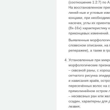
(соотношение 1:2:7) по А
На восстановленном пре
линей-ные и угловые из
концами, при необходимо
насечек, углы их ориент
(8х-16х) характеристику 
приконцевых изменений.
Выявленные морфологиче
словесном описании, на 
реперажем), а также в г
Установленные при микр
морфологические признак
– сквозной раны, с хор
сетчатого рисунка эпиде
и нависания краёв, остр
пересечённых волос на с
прямолинейном остром л
– несквозных ран или ж
ссадин, характерны для 
лезвия;