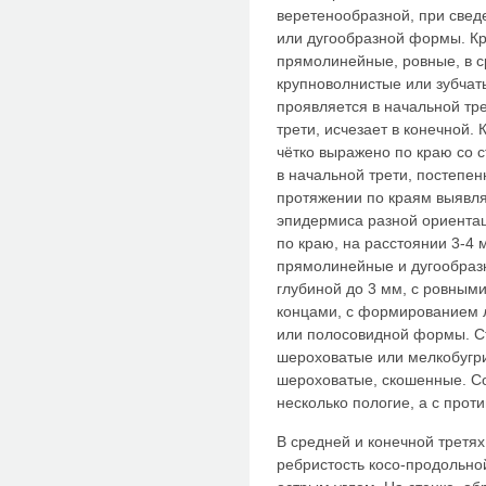
веретенообразной, при свед
или дугообразной формы. Кр
прямолинейные, ровные, в с
крупноволнистые или зубчат
проявляется в начальной тр
трети, исчезает в конечной
чётко выражено по краю со 
в начальной трети, постепен
протяжении по краям выявл
эпидермиса разной ориентац
по краю, на расстоянии 3-4 
прямолинейные и дугообразн
глубиной до 3 мм, с ровным
концами, с формированием л
или полосовидной формы. Ст
шероховатые или мелкобугри
шероховатые, скошенные. Со
несколько пологие, а с прот
В средней и конечной третя
ребристость косо-продольно