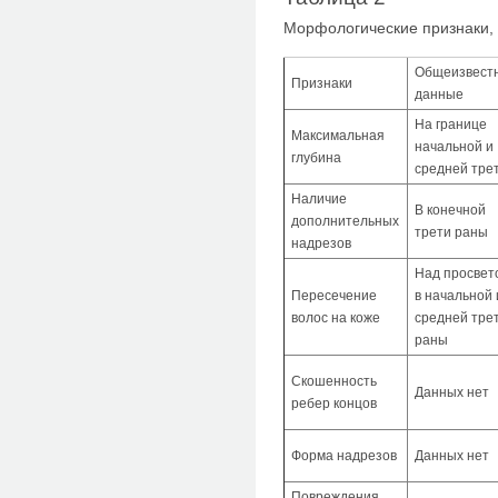
Морфологические признаки,
Общеизвест
Признаки
данные
На границе
Максимальная
начальной и
глубина
средней тре
Наличие
В конечной
дополнительных
трети раны
надрезов
Над просвет
Пересечение
в начальной 
волос на коже
средней тре
раны
Скошенность
Данных нет
ребер концов
Форма надрезов
Данных нет
Повреждения