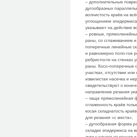
– дополнительные повре
дугообразных параллельн
волнистость краёв на вс
уплощением эпидермиса,
указывают на действие в
– ровные, прямолинейные
раны, со сглаживанием и
поперечные линейные ск
и равномерно поло-гое р
ребристости на стенках 
раны. Косо-поперечные 
участках, отсутствие ил
извилистая насечка и не
свидетельствуют о конечн
направление резания ука
– чаще прямолинейная ф
сглаженность краёв тольк
косая складчатость краё
для резания «с места»;
– дугообразная форма р
складки эпидермиса на в
дуги у одного из концов 