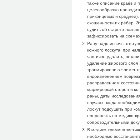
также описание краёв и 
целесообразно проводить
приконцевых и средней).
скошенности их рёбер. Э
судить об остроте лезви
зафиксировать на схемах
Рану надо иссечь, отступ
кожного лоскута, при на
частично удалить, остав
удаление жирового слоя
травмированию элементо
видоизменением поврежд
расправленном состоянии
маркировкой сторон и ко
раны, даты исследования,
случаях, когда необходи
лоскут подсушить при ко
направлять на медико-к
сопроводительными доку
В медико-криминалистич
необходимо восстановить