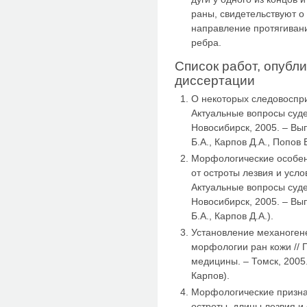
раны, свидетельствуют о
направление протягиван
ребра.
Список работ, опубл
диссертации
О некоторых следовоспри
Актуальные вопросы суде
Новосибирск, 2005. – Вып
Б.А., Карпов Д.А., Попов В
Морфологические особен
от остроты лезвия и усл
Актуальные вопросы суде
Новосибирск, 2005. – Вып
Б.А., Карпов Д.А.).
Установление механоген
морфологии ран кожи // 
медицины. – Томск, 2005. 
Карпов).
Морфологические признак
остроты, длины лезвия и 