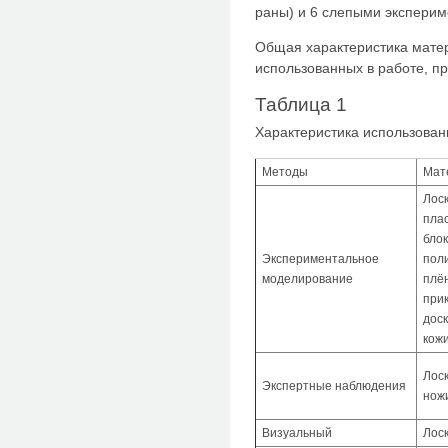
раны) и 6 слепыми эксперим
Общая характеристика матер
использованных в работе, пр
Таблица 1
Характеристика использован
Методы
Мат
Лоск
пла
блок
Экспериментальное
пол
моделирование
плё
при
доск
кож
Лоск
Экспертные наблюдения
нож
Визуальный
Лос