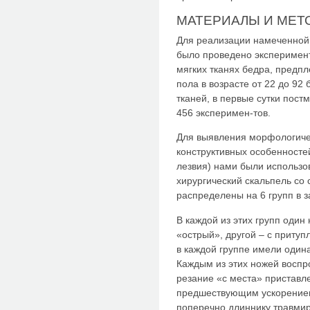
МАТЕРИАЛЫ И МЕТ
Для реализации намеченной
было проведено эксперимен
мягких тканях бедра, предп
пола в возрасте от 22 до 92
тканей, в первые сутки пост
456 эксперимен-тов.
Для выявления морфологичес
конструктивных особенносте
лезвия) нами были использо
хирургический скальпель со
распределены на 6 групп в 
В каждой из этих групп один
«острый», другой – с приту
в каждой группе имели один
Каждым из этих ножей воспр
резание «с места» приставл
предшествующим ускорением
поперечно длиннику травми