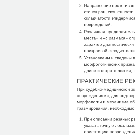
Направление протягиван
стенок ран, скошенности 
складчатости эпидермис
повреждений.
Различная продолжительн
места» и «с размаха» о
характер диагностически
прикраевой складчатости
Установлены и сведены в
морфологических призна
длине и остроте лезвия;
ПРАКТИЧЕСКИЕ Р
При судебно-медицинской эк
повреждениями, для подтве
морфологии и механизма обр
травмирования, необходимо
При описании резаных ра
указать точную локализа
ориентацию повреждения