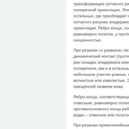
трансформации сетчатого ри
поперечной ориентации. Эти
остальных, где преобладает
сетчатого рисунка эпидерми
ориентации. Ребро конца, с
равномерно пологое, у прот
скошенностью.
При резании «с размаха» лез
динамический контакт (протя
ран складки эпидермиса име
поперечное, как и в остальн
небольшом участке ровные, 
волнистые или извилистые. 
смещённой лезвием кожи.
Ребро конца, соответствующ
отвесным, равномерно полог
противоположного конца реб
редко – отвесное или полого
При резании прямолинейным