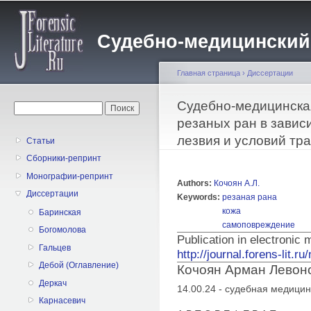
Пе
о
Судебно-медицинский жу
с
Главная страница
›
Диссертации
Вы здесь
Cудебно-медицинска
Форма поиска
Поиск
резаных ран в завис
лезвия и условий тр
Статьи
Сборники-репринт
Монографии-репринт
Authors:
Кочоян А.Л.
Диссертации
Keywords:
резаная рана
кожа
Баринская
самоповреждение
Богомолова
Publication in electronic
Гальцев
http://journal.forens-lit.r
Дебой (Оглавление)
Кочоян Арман Левон
Деркач
14.00.24 - судебная медици
Карнасевич