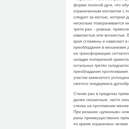
форме пологой дуги, что об
ограниченным контактом с п
следует за кистью, которая 
несколько поворачивается кн
трети ран – ровные, прямоли
извилистые или волнистые. В
края сглажены и нависают в
преобладания в механизме д
на трансформацию сетчатог
складки поперечной ориента
остальных третях складчатос
преобладания протягивания.
участки каемчатого уплощен
смятого эпидермиса дугооб
Стенки ран в пределах прям
далее скошенные; часто ско
стенка на протяжении меняе
При резании «длинным» но
раны преимущественно пря
по краям ограничено четким