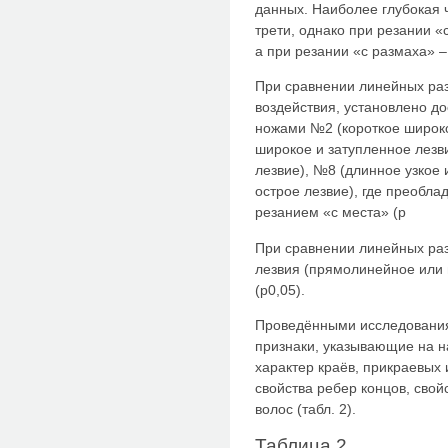
данных. Наиболее глубокая 
трети, однако при резании «
а при резании «с размаха» –
При сравнении линейных раз
воздействия, установлено д
ножами №2 (короткое широко
широкое и затупленное лезви
лезвие), №8 (длинное узкое 
острое лезвие), где преобл
резанием «с места» (p
При сравнении линейных ра
лезвия (прямолинейное или 
(p0,05).
Проведёнными исследовани
признаки, указывающие на н
характер краёв, прикраевых
свойства ребер концов, свой
волос (табл. 2).
Таблица 2