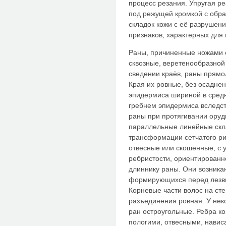
процесс резания. Упругая р
под режущей кромкой с обра
складок кожи с её разруше
признаков, характерных для
Раны, причиненные ножами 
сквозные, веретенообразной
сведении краёв, раны прямо
Края их ровные, без осадне
эпидермиса шириной в средн
гребнем эпидермиса вследст
раны при протягивании оруд
параллельные линейные скла
трансформации сетчатого ри
отвесные или скошенные, с 
ребристости, ориентированн
длиннику раны. Они возника
формирующихся перед лезвие
Корневые части волос на ст
разъединения ровная. У нек
ран остроугольные. Ребра к
пологими, отвесными, навис