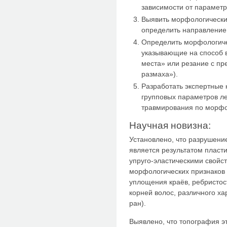
зависимости от параметр
Выявить морфологически
определить направление 
Определить морфологиче
указывающие на способ в
места» или резание с п
размаха»).
Разработать экспертные 
групповых параметров ле
травмирования по морфо
Научная новизна:
Установлено, что разрушени
является результатом пласт
упруго-эластическими свой
морфологических признаков (
уплощения краёв, ребристос
корней волос, различного ха
ран).
Выявлено, что топография э