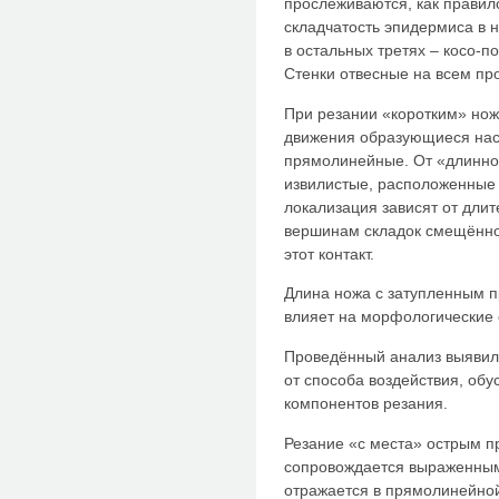
прослеживаются, как правило
складчатость эпидермиса в 
в остальных третях – косо-
Стенки отвесные на всем пр
При резании «коротким» нож
движения образующиеся нас
прямолинейные. От «длинно
извилистые, расположенные 
локализация зависят от длит
вершинам складок смещённо
этот контакт.
Длина ножа с затупленным 
влияет на морфологические 
Проведённый анализ выявил 
от способа воздействия, об
компонентов резания.
Резание «с места» острым 
сопровождается выраженным 
отражается в прямолинейной