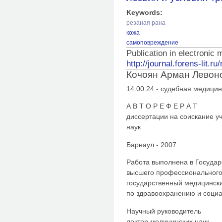
Keywords:
резаная рана
кожа
самоповреждение
Publication in electronic
http://journal.forens-lit.r
Кочоян Арман Левон
14.00.24 - судебная медици
А В Т О Р Е Ф Е Р А Т
диссертации на соискание у
наук
Барнаул - 2007
Работа выполнена в Госуда
высшего профессионального
государственный медицински
по здравоохранению и соци
Научный руководитель
доктор медицинских наук,