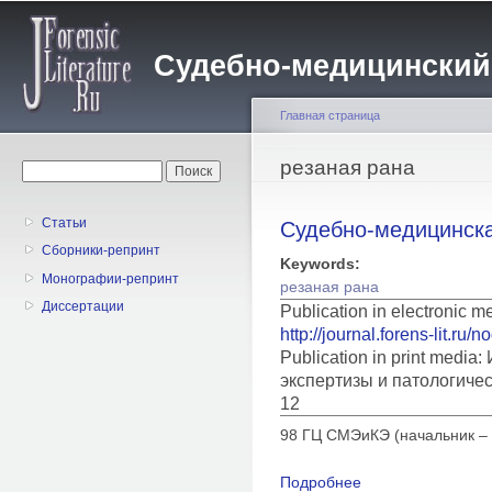
Пе
о
Судебно-медицинский жу
с
Главная страница
Вы здесь
резаная рана
Форма поиска
Поиск
Статьи
Судебно-медицинска
Сборники-репринт
Keywords:
Монографии-репринт
резаная рана
Диссертации
Publication in electronic 
http://journal.forens-lit.ru/
Publication in print medi
экспертизы и патологиче
12
98 ГЦ СМЭиКЭ (начальник – 
Подробнее
о Судебно-медицинс