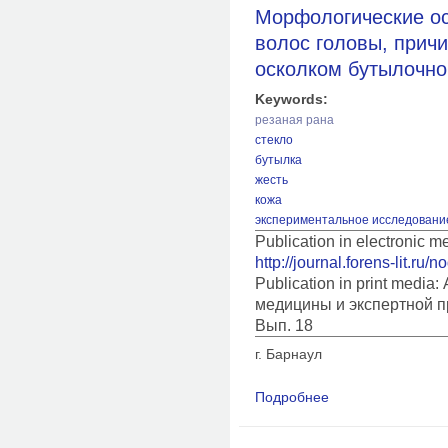
Морфологические о
волос головы, прич
осколком бутылочно
Keywords:
резаная рана
стекло
бутылка
жесть
кожа
экспериментальное исследовани
Publication in electronic 
http://journal.forens-lit.ru/
Publication in print medi
медицины и экспертной п
Вып. 18
г. Барнаул
Подробнее
о Морфологические 
причиненных консер