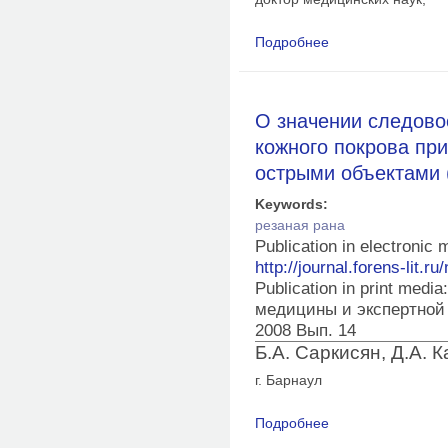
Подробнее
о Cудебно-медицинс
зависимости от конс
О значении следов
кожного покрова пр
острыми объектами (
Keywords:
резаная рана
Publication in electronic
http://journal.forens-lit.ru
Publication in print med
медицины и экспертной
2008 Вып. 14
Б.А. Саркисян, Д.А. К
г. Барнаул
Подробнее
о О значении следо
исследовании повре