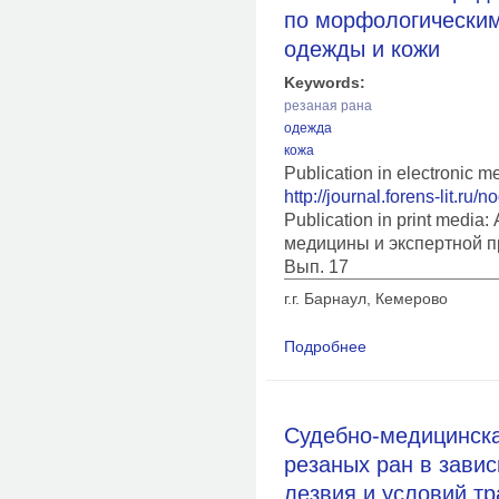
по морфологически
одежды и кожи
Keywords:
резаная рана
одежда
кожа
Publication in electronic m
http://journal.forens-lit.ru/
Publication in print medi
медицины и экспертной п
Вып. 17
г.г. Барнаул, Кемерово
Подробнее
о Возможности опре
признакам поврежде
Cудебно-медицинска
резаных ран в завис
лезвия и условий т