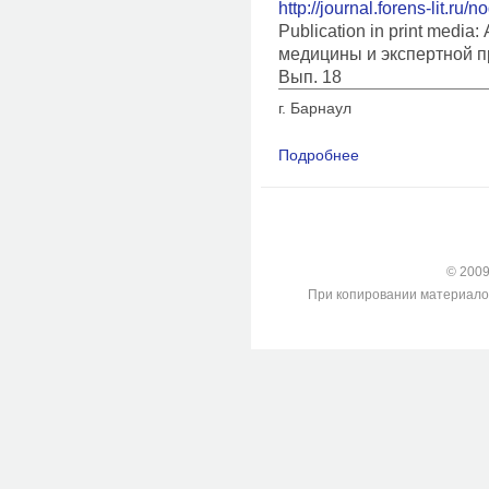
http://journal.forens-lit.ru/
Publication in print medi
медицины и экспертной п
Вып. 18
г. Барнаул
Подробнее
о Морфологические 
причиненных консер
© 2009-
При копировании материалов с