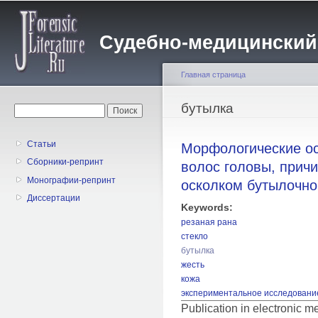
Пе
о
Судебно-медицинский жу
с
Главная страница
Вы здесь
бутылка
Форма поиска
Поиск
Статьи
Морфологические о
Сборники-репринт
волос головы, прич
Монографии-репринт
осколком бутылочно
Диссертации
Keywords:
резаная рана
стекло
бутылка
жесть
кожа
экспериментальное исследовани
Publication in electronic 