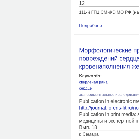
12
111-й ГГЦ СМиКЭ МО РФ (нача
Подробнее
о Особенности отоб
колото-резаных пов
Морфологические п
повреждений сердца
кровенаполнения же
Keywords:
сверлёная рана
сердце
экспериментальное исследовани
Publication in electronic 
http://journal.forens-lit.ru/
Publication in print medi
медицины и экспертной п
Вып. 18
г. Самара