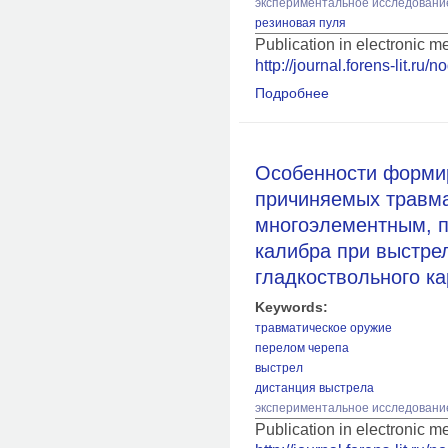
экспериментальное исследовани
резиновая пуля
Publication in electronic 
http://journal.forens-lit.ru/
Подробнее
о Специфические о
трубчатых костей о
пулевым зарядом 12-
карабина «Сайга-12
Особенности форми
причиняемых травма
многоэлементным, п
калибра при выстрел
гладкоствольного к
Keywords:
травматическое оружие
перелом черепа
выстрел
дистанция выстрела
экспериментальное исследовани
Publication in electronic 