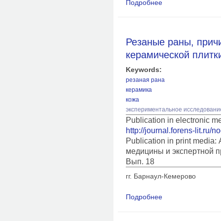
Подробнее
о Некоторые особен
воздействиях
Резаные раны, прич
керамической плитк
Keywords:
резаная рана
керамика
кожа
экспериментальное исследовани
Publication in electronic 
http://journal.forens-lit.ru/
Publication in print medi
медицины и экспертной п
Вып. 18
гг. Барнаул-Кемерово
Подробнее
о Резаные раны, пр