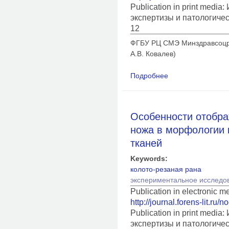
Publication in print medi
экспертизы и патологиче
12
ФГБУ РЦ СМЭ Минздравсоцраз
А.В. Ковалев)
Подробнее
о Судебно-медицинс
тканей человека ст
Особенности отобра
ножа в морфологии 
тканей
Keywords:
колото-резаная рана
экспериментальное исследо
Publication in electronic 
http://journal.forens-lit.ru/
Publication in print medi
экспертизы и патологиче