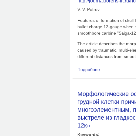
http://journal.forens-lit.ru/
V. V. Petrov
Features of formation of skull
bullet charge 12-gauge when s
smoothbore carbine "Saiga-1
The article describes the morp
caused by traumatic, multi-el
different distances from smoo
Подробнее
о Особенности фор
травматическим, мн
выстреле с разных д
«Сайга-12к»
Морфологические о
грудной клетки при
многоэлементным, 
выстреле из гладко
12к»
Keywords: