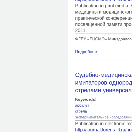
Publication in print medi
медицины и медицинского
практической конференц
посвященной памяти про
2011
ФГБУ «РЦСМЭ» Минздравсоцр
Подробнее
о Судебно-медицинс
одежды, причиненны
Судебно-медицинск
имитаторов однород
стрелами универсал
Keywords:
арбалет
стрела
экспериментальное исследовани
Publication in electronic m
http://journal.forens-lit.ru/