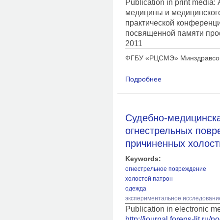
Publication in print medi
медицины и медицинского
практической конференц
посвященной памяти про
2011
ФГБУ «РЦСМЭ» Минздравсоцр
Подробнее
о Дифференциально-
небиологических об
Судебно-медицинска
огнестрельных повр
причиненных холост
Keywords:
огнестрельное повреждение
холостой патрон
одежда
экспериментальное исследовани
Publication in electronic 
http://journal.forens-lit.ru/