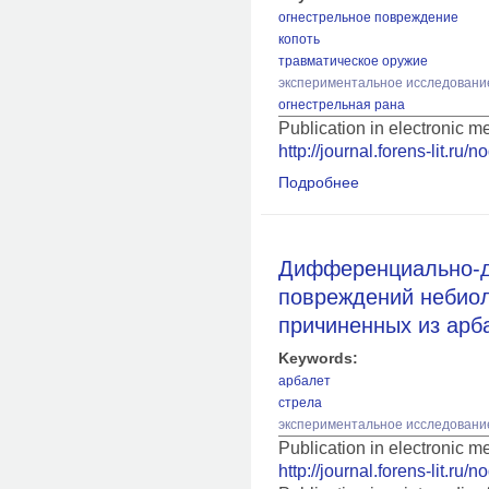
огнестрельное повреждение
копоть
травматическое оружие
экспериментальное исследовани
огнестрельная рана
Publication in electronic 
http://journal.forens-lit.ru/
Подробнее
о Морфологические 
причиняемых травма
выстреле из гладкос
Дифференциально-д
повреждений небиол
причиненных из арб
Keywords:
арбалет
стрела
экспериментальное исследовани
Publication in electronic 
http://journal.forens-lit.ru/