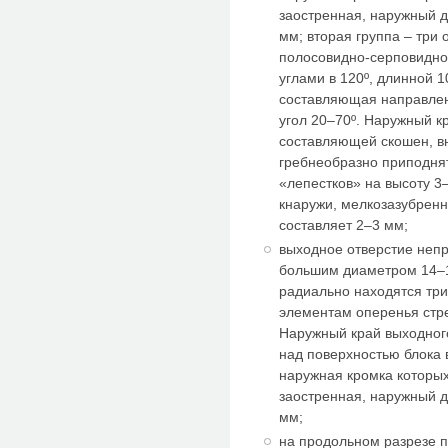
заостренная, наружный д
мм; вторая группа – три
полосовидно-серповидно
углами в 120º, длинной 
составляющая направлена
угол 20–70º. Наружный 
составляющей скошен, в
гребнеобразно приподнят
«лепестков» на высоту 3
кнаружи, мелкозазубренн
составляет 2–3 мм;
выходное отверстие неп
большим диаметром 14–1
радиально находятся три
элементам оперенья стр
Наружный край выходног
над поверхностью блока 
наружная кромка которых
заостренная, наружный д
мм;
на продольном разрезе 