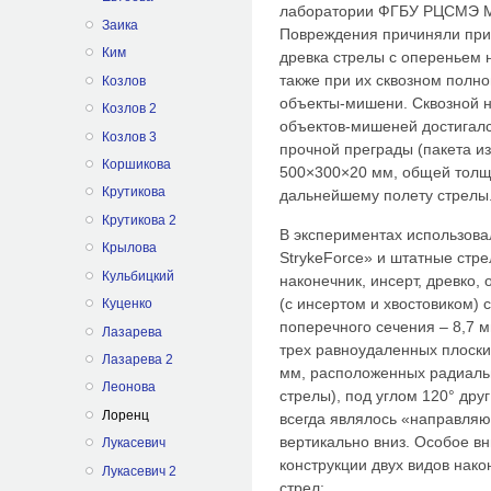
лаборатории ФГБУ РЦСМЭ М
Заика
Повреждения причиняли при
Ким
древка стрелы с опереньем 
также при их сквозном пол
Козлов
объекты-мишени. Сквозной 
Козлов 2
объектов-мишеней достигал
Козлов 3
прочной преграды (пакета и
Коршикова
500×300×20 мм, общей толщ
Крутикова
дальнейшему полету стрелы
Крутикова 2
В экспериментах использов
Крылова
StrykeForce» и штатные стр
Кульбицкий
наконечник, инсерт, древко,
(с инсертом и хвостовиком) 
Куценко
поперечного сечения – 8,7 м
Лазарева
трех равноудаленных плоски
Лазарева 2
мм, расположенных радиаль
Леонова
стрелы), под углом 120° друг
Лоренц
всегда являлось «направляю
вертикально вниз. Особое в
Лукасевич
конструкции двух видов нак
Лукасевич 2
стрел: