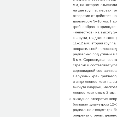
мм, на котором отмечал
на две группы: первая г
отверстие от действия н
диаметром 9–10 мм. Нар
гребнеобразно приподнят
«лепестков» на высоту 2
кнаружи, гладкая и заос
11–12 мм; вторая группа
неправильной полосови
радиально под углами в 
5 мм. Серповидная сост
стрелки и составляет уг
серповидной составляющ
Наружный край гребнеоб
в виде «лепестков» на в
выгнута кнаружи, мелкоз
«лепестков» около 2 мм;
выходное отверстие неп
большим диаметром 12–1
радиально отходят три б
оперенья стрелы, длинно