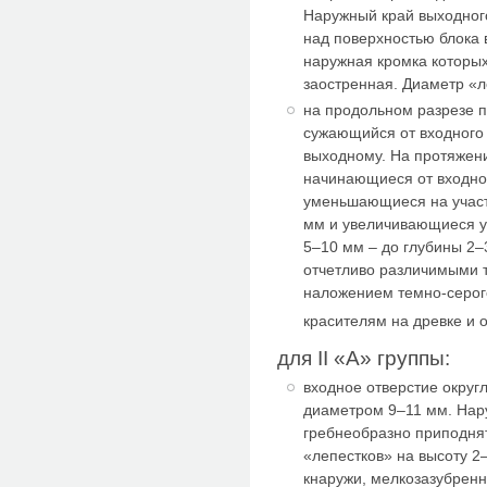
Наружный край выходног
над поверхностью блока 
наружная кромка которых
заостренная. Диаметр «л
на продольном разрезе 
сужающийся от входного
выходному. На протяжен
начинающиеся от входног
уменьшающиеся на участк
мм и увеличивающиеся у 
5–10 мм – до глубины 2–
отчетливо различимыми 
наложением темно-серого
красителям на древке и 
для II «А» группы:
входное отверстие окру
диаметром 9–11 мм. Нар
гребнеобразно приподнят
«лепестков» на высоту 2
кнаружи, мелкозазубренн