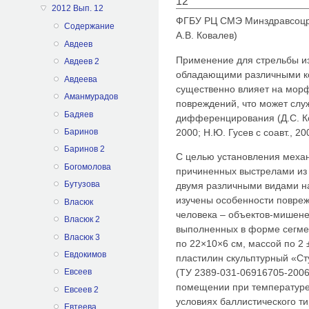
12
2012 Вып. 12
ФГБУ РЦ СМЭ Минздравсоцраз
Содержание
А.В. Ковалев)
Авдеев
Применение для стрельбы из
Авдеев 2
обладающими различными ко
Авдеева
существенно влияет на мор
Аманмурадов
повреждений, что может слу
Бадяев
дифференцирования (Д.С. Кор
2000; Н.Ю. Гусев с соавт., 2
Баринов
Баринов 2
С целью установления меха
Богомолова
причиненных выстрелами из 
Бутузова
двумя различными видами на
изучены особенности повреж
Власюк
человека – объектов-мишене
Власюк 2
выполненных в форме сегме
Власюк 3
по 22×10×6 см, массой по 2 
Евдокимов
пластилин скульптурный «С
(ТУ 2389-031-06916705-2006
Евсеев
помещении при температуре 
Евсеев 2
условиях баллистического т
Евтеева