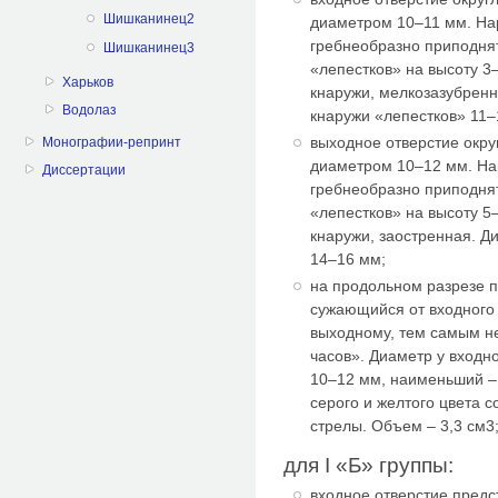
Шишканинец2
диаметром 10–11 мм. На
гребнеобразно приподнят
Шишканинец3
«лепестков» на высоту 3
Харьков
кнаружи, мелкозазубренн
Водолаз
кнаружи «лепестков» 11–
выходное отверстие окр
Монографии-репринт
диаметром 10–12 мм. На
Диссертации
гребнеобразно приподнят
«лепестков» на высоту 5
кнаружи, заостренная. Д
14–16 мм;
на продольном разрезе 
сужающийся от входного
выходному, тем самым н
часов». Диаметр у входно
10–12 мм, наименьший – 
серого и желтого цвета 
стрелы. Объем – 3,3 см3
для I «Б» группы:
входное отверстие предс