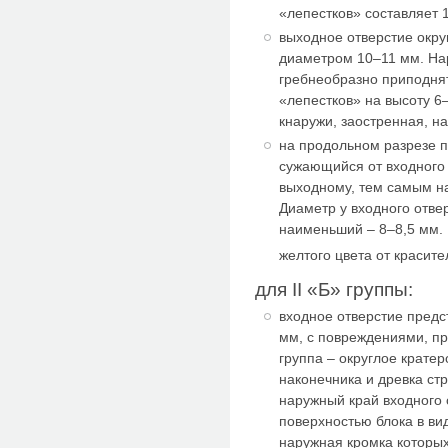
«лепестков» составляет 
выходное отверстие окр
диаметром 10–11 мм. На
гребнеобразно приподнят
«лепестков» на высоту 6
кнаружи, заостренная, н
на продольном разрезе 
сужающийся от входного
выходному, тем самым н
Диаметр у входного отве
наименьший – 8–8,5 мм. 
желтого цвета от красит
для II «Б» группы:
входное отверстие предс
мм, с повреждениями, п
группа – округлое крате
наконечника и древка ст
наружный край входного 
поверхностью блока в ви
наружная кромка которых