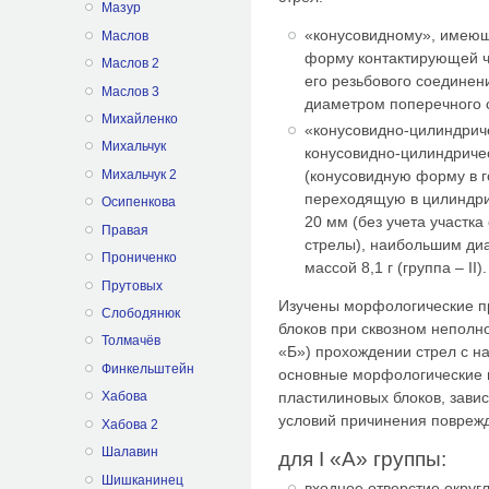
Мазур
«конусовидному», имею
Маслов
форму контактирующей ча
Маслов 2
его резьбового соединен
Маслов 3
диаметром поперечного се
Михайленко
«конусовидно-цилиндри
Михальчук
конусовидно-цилиндриче
Михальчук 2
(конусовидную форму в г
переходящую в цилиндрич
Осипенкова
20 мм (без учета участка
Правая
стрелы), наибольшим ди
Прониченко
массой 8,1 г (группа – II).
Прутовых
Изучены морфологические п
Слободянюк
блоков при сквозном неполн
Толмачёв
«Б») прохождении стрел с на
Финкельштейн
основные морфологические 
пластилиновых блоков, зави
Хабова
условий причинения повреж
Хабова 2
Шалавин
для I «А» группы:
Шишканинец
входное отверстие окру