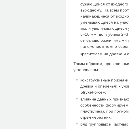
сужающийся от входного
выходному. На всем про
начинающиеся от входног
уменьшающиеся на участк
мм, и увеличивающиеся у
5–10 мм, до глубины 2–3
отчетливо различимыми 
наложением темно-серого
красителям на древке и 
Таким образом, проведенны
установлены:
конструктивные признаки
древка и оперенья) к ун
StrykeForce»;
влияние данных признак
особенности формируемы
пластилина), при полном
стрел через них;
ряд групповых и частных