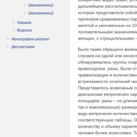
Шишканинец2
дальнейшем рассчитывались
которые представляли собо
Шишканинец3
признаков сравниваемых пар
Харьков
запятой и умноженные на 10
Водолаз
положительными значениями
женщин, с отрицательными –
Монографии-репринт
Диссертации
Было также обращено вниман
случаев на одной или нескол
обнаруживались группы повр
кровоподтеки, раны. Были о
травматизации и количестве
встречаемости сочетаний чи
Представилось возможным с
диапазонам метрических хар
площадям, раны – по длинам
так и максимальные) размер
виде метрическо-количестве
соответствующие таблицы. О
количеству и объему характ
человек более агрессивен. 