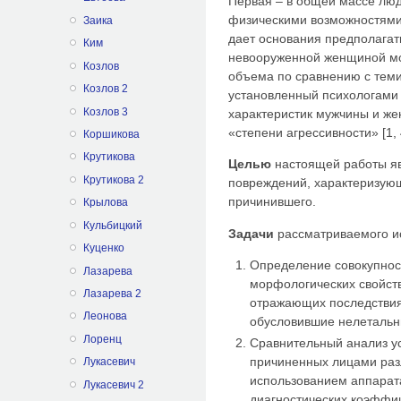
Первая – в общей массе л
физическими возможностями,
Заика
дает основания предполагат
Ким
невооруженной женщиной мо
Козлов
объема по сравнению с теми
Козлов 2
установленный психологами 
Козлов 3
характеристик мужчины и же
«степени агрессивности» [1, 4
Коршикова
Крутикова
Целью
настоящей работы яв
Крутикова 2
повреждений, характеризую
причинившего.
Крылова
Кульбицкий
Задачи
рассматриваемого и
Куценко
Определение совокупнос
Лазарева
морфологических свойств
Лазарева 2
отражающих последствия
Леонова
обусловившие нелетальн
Лоренц
Сравнительный анализ у
причиненных лицами раз
Лукасевич
использованием аппарата
Лукасевич 2
диагностических коэффиц