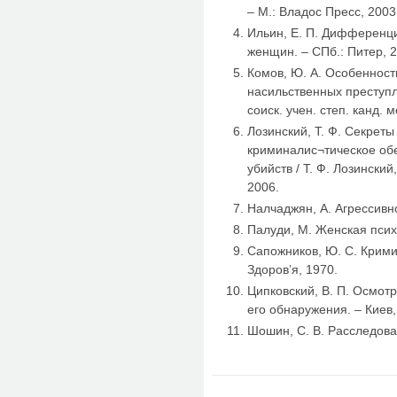
– М.: Владос Пресс, 2003
Ильин, Е. П. Дифференц
женщин. – СПб.: Питер, 
Комов, Ю. А. Особенност
насильственных преступ
соиск. учен. степ. канд. 
Лозинский, Т. Ф. Секреты
криминалис¬тическое об
убийств / Т. Ф. Лозинский
2006.
Налчаджян, А. Агрессивно
Палуди, М. Женская псих
Сапожников, Ю. С. Крими
Здоров’я, 1970.
Ципковский, В. П. Осмот
его обнаружения. – Киев,
Шошин, С. В. Расследован