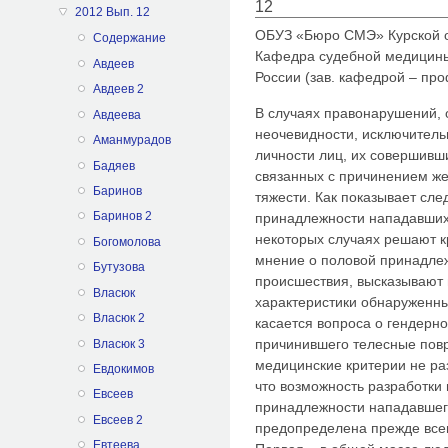
12
2012 Вып. 12
ОБУЗ «Бюро СМЭ» Курской 
Содержание
Кафедра судебной медицин
Авдеев
России (зав. кафедрой – про
Авдеев 2
В случаях правонарушений, 
Авдеева
неочевидности, исключитель
Аманмурадов
личности лиц, их совершивши
Бадяев
связанных с причинением же
Баринов
тяжести. Как показывает сле
Баринов 2
принадлежности нападавших
некоторых случаях решают кр
Богомолова
мнение о половой принадлеж
Бутузова
происшествия, высказывают 
Власюк
характеристики обнаруженных
Власюк 2
касается вопроса о гендерн
причинившего телесные повр
Власюк 3
медицинские критерии не ра
Евдокимов
что возможность разработки
Евсеев
принадлежности нападавшего,
Евсеев 2
предопределена прежде всег
Евтеева