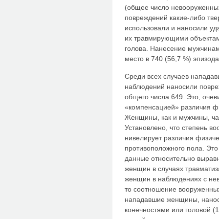
(общее число невооруженны
повреждений какие-либо тве
использовали и наносили уд
их травмирующими объектами 
голова. Нанесение мужчина
место в 740 (56,7 %) эпизода
Среди всех случаев напада
наблюдений наносили повреж
общего числа 649. Это, очев
«компенсацией» различия ф
Женщины, как и мужчины, ча
Установлено, что степень в
нивелирует различия физиче
противоположного пола. Эт
данные относительно вырав
женщин в случаях травматиз
женщин в наблюдениях с не
то соотношение вооруженных 
нападавшие женщины, нанос
конечностями или головой (