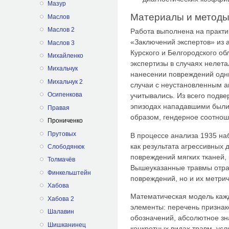
Мазур
Материалы и методы
Маслов
Маслов 2
Работа выполнена на практи
«Заключений экспертов» из а
Маслов 3
Курского и Белгородского о
Михайленко
экспертизы в случаях нелет
Михальчук
нанесении повреждений одн
Михальчук 2
случаи с неустановленным а
Осипенкова
учитывались. Из всего подв
эпизодах нападавшими были
Правая
образом, гендерное соотнош
Прониченко
Прутовых
В процессе анализа 1935 на
как результата агрессивных 
Слободянюк
повреждений мягких тканей, 
Толмачёв
Вышеуказанные травмы отра
Финкельштейн
повреждений, но и их метри
Хабова
Математическая модель каж
Хабова 2
элементы: перечень признак
Шалавин
обозначений, абсолютное зн
Шишканинец
конкретных видах травм, усл