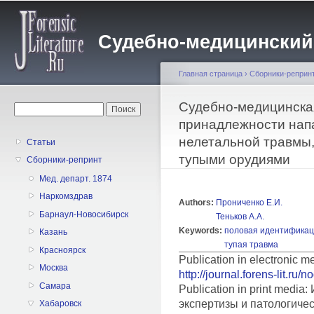
Пе
о
Судебно-медицинский жу
с
Главная страница
›
Сборники-реприн
Вы здесь
Судебно-медицинска
Форма поиска
Поиск
принадлежности нап
нелетальной травмы
Статьи
тупыми орудиями
Сборники-репринт
Мед. департ. 1874
Наркомздрав
Authors:
Прониченко Е.И.
Барнаул-Новосибирск
Теньков А.А.
Keywords:
половая идентифика
Казань
тупая травма
Красноярск
Publication in electronic 
Москва
http://journal.forens-lit.ru/
Самара
Publication in print medi
экспертизы и патологиче
Хабаровск