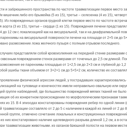
ти и забрюшинного пространства по частоте травматизации первое место за
и кишечник либо его брыжейка (5 из 15), третье – селезенка (4 из 15), четверто
5). Из поврежденных органов грудной клетки первое место по частоте встреч
ая аорта (3 из 15), третье – сердце (1 из 15). Повреждения печени представля
 до 12 см с локализацией как на висцеральной, так и на диафрагмальной по
аренхимы на висцеральной поверхности печени на площади от 2×5 см до 5×9 
вано размозжение ложа желчного пузыря с полным отрывом последнего.
случаях представляли собой кровоизлияния на передней стенке размерами о
сквозным повреждением стенок размерами от точечных до 2,5 см длиной. По
азмозжения ее паренхимы площадью от 1×2,5 см до 2×3 см и глубиной до 1,2 
обой ушибы ткани объемом от 3×2×1 см до 5×5×2 см, количество их составляло
проявлении физической агрессии людей, у пострадавших характеризовалис
ализацией на туловище и конечностях имели неправильно-овальную или окру
ущей группе наблюдений, где большинство повреждений мягких тканей не был
ация об их конкретном происхождении по морфологическим признакам такж
ях из 15. В 4 эпизодах констатированы повреждения ребер по одной линии (
й травматизации составляло от 2 до 5 с наличием в каждой из линий от 2 д
енной группе, отмечено сочетание локальных и конструкционных повреждени
м из них констатировано наличие щелевидного разрыва длиной 1,2 см, а в ос
и при травматизации животными, из органов брюшной полости на первом месте