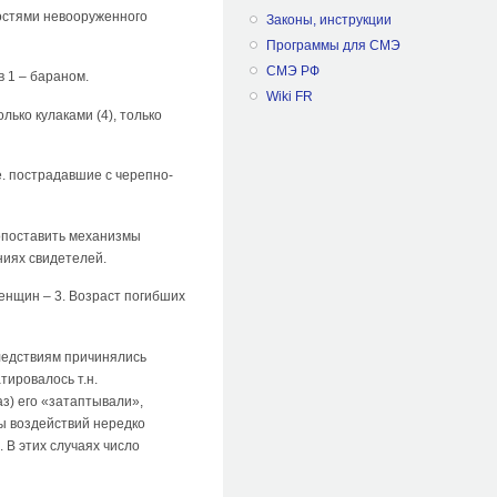
остями невооруженного
Законы, инструкции
Программы для СМЭ
СМЭ РФ
 1 – бараном.
Wiki FR
ько кулаками (4), только
е. пострадавшие с черепно-
сопоставить механизмы
иях свидетелей.
енщин – 3. Возраст погибших
ледствиям причинялись
тировалось т.н.
з) его «затаптывали»,
ы воздействий нередко
 В этих случаях число