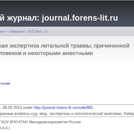
Перейти к
основному
журнал: journal.forens-lit.ru
содержанию
ринт
›
Хабаровск
›
2012 Вып. 12
ая экспертиза летальной травмы, причиненной
ловеком и некоторыми животными
тными
ia: 09.03.2013 under
http://journal.forens-lit.ru/node/881
 Избранные вопросы суд.-мед. экспертизы и патологической анатомии, Хаба
ГБОУ ВПО КГМУ Минздравсоцразвития России
 А.А.)