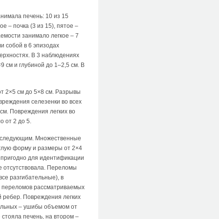
нимала печень: 10 из 15
е – почка (3 из 15), пятое –
аемости занимало легкое – 7
ли собой в 6 эпизодах
верхностях. В 3 наблюдениях
см и глубиной до 1–2,5 см. В
т 2×5 см до 5×8 см. Разрывы
вреждения селезенки во всех
см. Повреждения легких во
 от 2 до 5.
ь следующим. Множественные
глую форму и размеры от 2×4
о пригодно для идентификации
е отсутствовала. Переломы
все разгибательные), в
о 8 переломов рассматриваемых
й ребер. Повреждения легких
тальных – ушибы объемом от
 стояла печень, на втором –