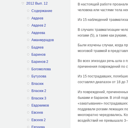
2012 Вып. 12
В настоящей работе проанали
человека или частями тела не
Содержание
Авдеев
Из 15 наблюдений травматизац
Авдеев 2
В случаях травматизации чело
Авдеева
ногами (5), а также как руками, 
Аманмурадов
Были изучены случаи, когда п
Бадяев
мозговой травмой в представл
Баринов
Во всех эпизодах речь шла о 
Баринов 2
причинения повреждений по с
Богомолова
Бутузова
Из 15 пострадавших, погибши
составлял диапазон от 18 до 7
Власюк
Власюк 2
Из повреждений, причиненных
быками и бараном. В этой под
Власюк 3
«закатывание» пострадавших: 
Евдокимов
поддевали рогами лежащих по
Евсеев
многократно чередовались. Ко
Евсеев 2
воздействий не превышало 3–
Евтеева