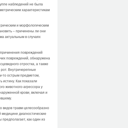
группе наблюдений не была
 метрическим характеристикам
етрическим и морфологическим
ановить – причинены ли они
ьма актуальным в случаях
и причинения повреждений
очих повреждений, обнаружена
сцевидного отростка, а также
з рот. Внутричерепные
м-то острым предметом,
 истину. Как показали
го животного-агрессора у
наруженной крови, включая и
евшему.
о видов травм целесообразно
й медицине диагностические
предполагает, как один из