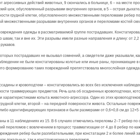
от агрессивных действий животных, 9 скончались в больнице, 6 – на месте п
ский шок, обусловленный разрывами внутренних органов, в 5 – острая дыхат
ости грудной клетки, обусловленного множественными переломами ребер по 
ый множественными разрывами внутренних органов и переломами костей ске
овреждения одежды в рассматриваемой группе пострадавших. Констатирова
 швам, так и вне их. Эти разрывы имели разные направления и длину: от 2,2 д
рукавов.
оторых пострадавших не вызывал сомнений, а свидетели даже указывали, ка
наблюдении не были констатированы колотые или иные раны, проникающие в 
что формированию таких повреждений препятствовала многослойная одежда:
ссадины и кровоподтеки – констатировались во всех без исключения наблюден
ности травмирующих предметов. Речь шла об осадненных кровоподтеках, ко
 характеристиками копыта животного-агрессора. Один из этих кровоподтеко
рудной клетки, второй – на передней поверхности живота. Остальные повре
-либо идентифицирующих признаков и были размерами от 0,6×0,8 см до 12×5 
ы в 11 наблюдениях из 15. В 6 случаях отмечались переломы 2–7 ребер по о
ий переломов с вовлечением в процесс травматизации от 4 до 8 ребер по ка
вреждения ребер были разгибательными, при констатации 2 и более линий з
как локальных, так и конструкционных переломов.