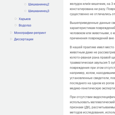
желудок или/и кишечник, на 3
Шишканинец2
констатирована ни разу. Пов
Шишканинец3
существенно не отличались от
Харьков
Вышеприведенные данные свид
Водолаз
характеристикам повреждений 
Монографии-репринт
человеком или животными, о к
причинения повреждений вне 
Диссертации
В нашей практике имел место 
животным даже не рассматрив
колото-рваная рана правой ще
травматическая авульсия 5 зу
повреждения при этом отсутс
например, колом, находившимс
установленные свидетели, по
последнего на одном из рого
медико-генетическую эксперт
При отсутствии видоспецифич
использовать математический
признаки (ДК), рассчитываем
методов исследования, испол