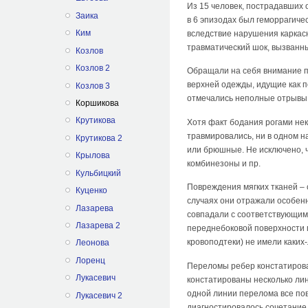
Из 15 человек, пострадавших 
Заика
в 6 эпизодах был геморрагиче
Ким
вследствие нарушения каркасн
травматический шок, вызванн
Козлов
Козлов 2
Обращали на себя внимание п
верхней одежды, идущие как по
Козлов 3
отмечались неполные отрывы 
Коршикова
Крутикова
Хотя факт бодания рогами нек
травмировались, ни в одном 
Крутикова 2
или брюшные. Не исключено, 
Крылова
комбинезоны и пр.
Кульбицкий
Повреждения мягких тканей – 
Куценко
случаях они отражали особен
Лазарева
совпадали с соответствующими
Лазарева 2
переднебоковой поверхности г
кровоподтеки) не имели каких
Леонова
Лоренц
Переломы ребер констатирован
Лукасевич
констатированы несколько лин
одной линии перелома все по
Лукасевич 2
диагностировалось сочетание 