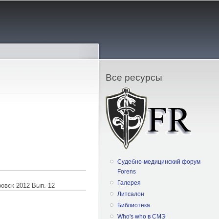
Все ресурсы
Судебно-медицинский форум
Forens
Галерея
ровск 2012 Вып. 12
Литсалон
Библиотека
Who's who в СМЭ