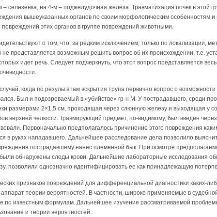
-м – селезенка, на 4-м – поджелудочная железа. Травматизация почек в этой 
реждения вышеуказанных органов по своим морфологическим особенностям и
 повреждений этих органов в группе повреждений животными.
етельствуют о том, что, за редким исключением, только по локализации, м
не представляется возможным решить вопрос об их происхождении, т.е. уст
оторых идет речь. Следует подчеркнуть, что этот вопрос представляется вес
очевидности.
случай, когда по результатам вскрытия трупа первично вопрос о возможност
ался. Был и подозреваемый в «убийстве» гр-н М. У пострадавшего, среди пр
ки размерами 2×1,5 см, проходящая через слюнную железу и выходящая у со
бов верхней челюсти. Травмирующий предмет, по-видимому, был введен чере
твовали. Первоначально предполагалось причинение этого повреждения каки
я в руках нападавшего. Дальнейшее расследование дела позволило выяснить
вреждения пострадавшему нанес племенной бык. При осмотре предполагаемо
в были обнаружены следы крови. Дальнейшие лабораторные исследования об
изу, позволили однозначно идентифицировать ее как принадлежащую потерп
еских признаков повреждений для дифференциальной диагностики каких-либ
 аппарат теории вероятностей. В частности, широко применяемые в судебно
ые по известным формулам. Дальнейшее изучение рассматриваемой проблемы 
ьзование и теории вероятностей.