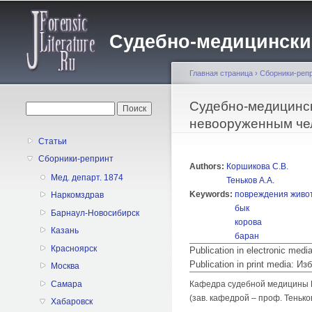
Судебно-медицинский 
Главная страница
›
Сборники-реп
Вы здесь
Судебно-медицинск
Форма поиска
Поиск
невооруженным че
Статьи
Сборники-репринт
Authors:
Коршикова С.В.
Мед. департ. 1874
Теньков А.А.
Keywords:
повреждения живо
Наркомздрав
бык
Барнаул-Новосибирск
корова
Казань
баран
Красноярск
Publication in electronic med
Publication in print media:
Москва
Самара
Кафедра судебной медицины 
(зав. кафедрой – проф. Теньков
Хабаровск