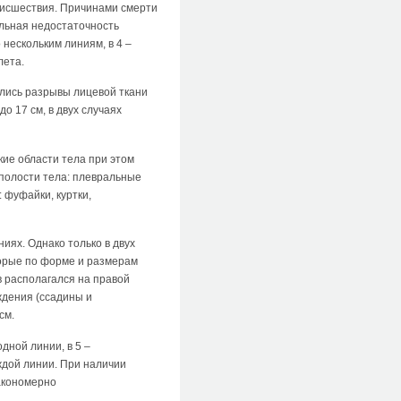
роисшествия. Причинами смерти
ельная недостаточность
нескольким линиям, в 4 –
лета.
лись разрывы лицевой ткани
о 17 см, в двух случаях
кие области тела при этом
полости тела: плевральные
 фуфайки, куртки,
иях. Однако только в двух
торые по форме и размерам
в располагался на правой
ждения (ссадины и
см.
дной линии, в 5 –
ждой линии. При наличии
акономерно