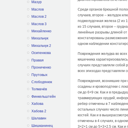
Мазур
Маслов
Среди органов брюшной полос
случаев, второе – желудок или/
Маслов 2
поджелудочная железа (2 из 1
Маслов 3
из 15 случаев, второе – грудн
Михайленко
линейные разрывы длиной от 4
констатированы размозжения п
Михальчук
одном наблюдении констатиро
Михальчук 2
Осипенкова
Повреждения желудка во всех 
кишечника характеризовались 
Правая
случаях представляли собой р
Прониченко
всех эпизодах представляли с
Прутовых
Повреждения, возникшие при 
Слободянюк
ссадины и кровоподтеки с лок
Толмачёв
см до 6×9 см. Как и в предыд
Финкельштейн
травмирующих орудий, информ
ребер отмечены в 7 наблюдени
Хабова
остальных случаях число лини
Хабова 2
костей. Как и в вышерассмотр
Шалавин
отмечены в 4 случаях, в одно
Шишканинец
3×2×1 см до 5×3×2,5 см. Как 