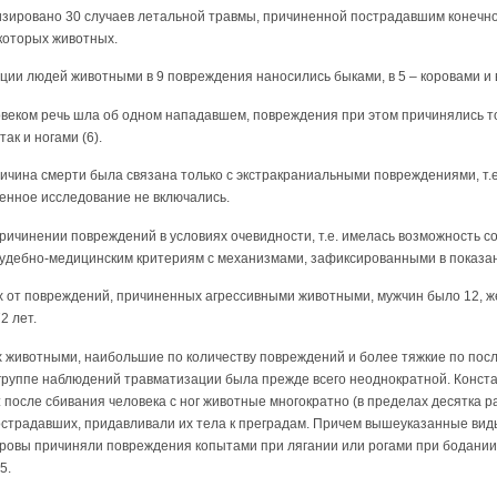
зировано 30 случаев летальной травмы, причиненной пострадавшим конечн
которых животных.
ии людей животными в 9 повреждения наносились быками, в 5 – коровами и в
веком речь шла об одном нападавшем, повреждения при этом причинялись тол
так и ногами (6).
ричина смерти была связана только с экстракраниальными повреждениями, т.
енное исследование не включались.
причинении повреждений в условиях очевидности, т.е. имелась возможность 
удебно-медицинским критериям с механизмами, зафиксированными в показан
х от повреждений, причиненных агрессивными животными, мужчин было 12, ж
2 лет.
 животными, наибольшие по количеству повреждений и более тяжкие по пос
группе наблюдений травматизации была прежде всего неоднократной. Конста
после сбивания человека с ног животные многократно (в пределах десятка ра
страдавших, придавливали их тела к преградам. Причем вышеуказанные вид
ровы причиняли повреждения копытами при лягании или рогами при бодании.
5.