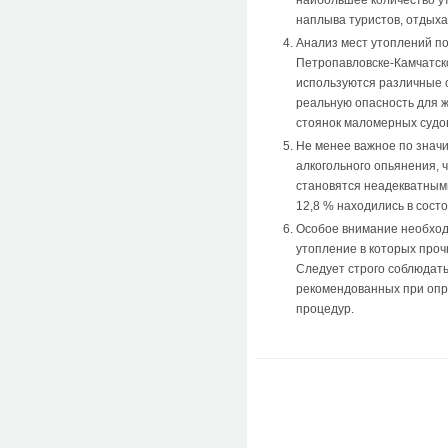
наибольшее количество ут
наплыва туристов, отдыха
Анализ мест утоплений по
Петропавловске-Камчатско
используются различные с
реальную опасность для ж
стоянок маломерных судо
Не менее важное по значи
алкогольного опьянения, 
становятся неадекватными,
12,8 % находились в сост
Особое внимание необход
утопление в которых проч
Следует строго соблюдать
рекомендованных при опр
процедур.