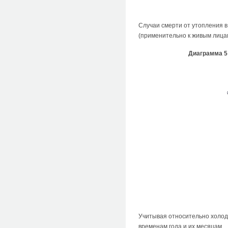
Случаи смерти от утопления в
(применительно к живым лицам
Диаграмма 5
Учитывая относительно холод
временам года и их месяцам.