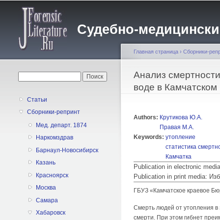
Судебно-медицинский 
Главная страница
›
Сборники-реп
Вы здесь
Анализ смертности
Форма поиска
Поиск
воде в Камчатском
Статьи
Сборники-репринт
Authors:
Крутикова Ю.А.
Мед. департ. 1874
Правая М.А.
Keywords:
утопление
Наркомздрав
статистика смертн
Барнаул-Новосибирск
Камчатка
Казань
Publication in electronic med
Красноярск
Publication in print media:
Москва
ГБУЗ «Камчатское краевое Б
Самара
Смерть людей от утопления в 
Хабаровск
смерти. При этом гибнет пре