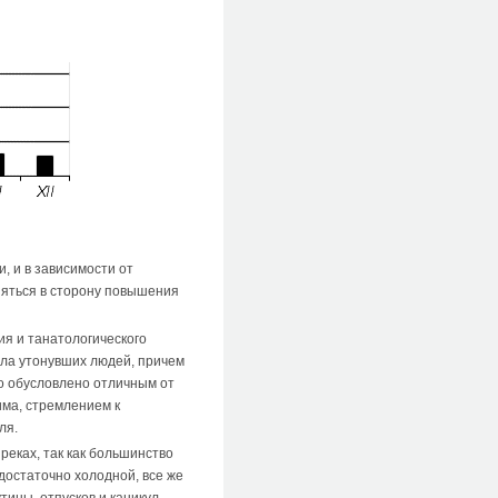
, и в зависимости от
няться в сторону повышения
я и танатологического
сла утонувших людей, причем
то обусловлено отличным от
има, стремлением к
ля.
реках, так как большинство
 достаточно холодной, все же