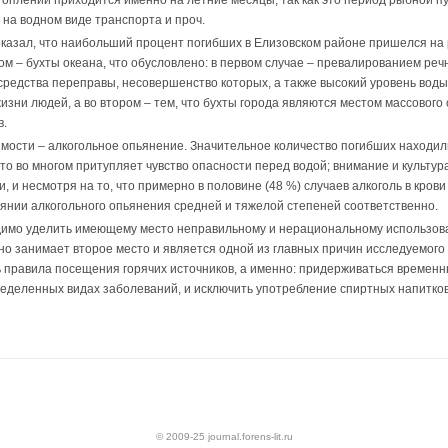
оплений приходится именно на летние месяцы, так как это период рыбной пут
 на водном виде транспорта и проч.
казал, что наибольший процент погибших в Елизовском районе пришелся на р
м – бухты океана, что обусловлено: в первом случае – превалированием речн
редства переправы, несовершенство которых, а также высокий уровень воды
изни людей, а во втором – тем, что бухты города являются местом массового
в.
мости – алкогольное опьянение. Значительное количество погибших находили
что во многом притупляет чувство опасности перед водой; внимание и культур
 и несмотря на то, что примерно в половине (48 %) случаев алкоголь в крови
оянии алкогольного опьянения средней и тяжелой степеней соответственно.
имо уделить имеющему место неправильному и нерациональному использова
но занимает второе место и является одной из главных причин исследуемого 
 правила посещения горячих источников, а именно: придерживаться временн
еделенных видах заболеваний, и исключить употребление спиртных напитков
© 2009-25 journal.forens-lit.ru