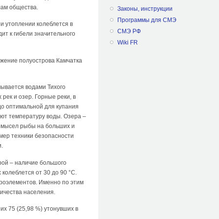
лам общества.
Законы, инструкции
Программы для СМЭ
и утоплении колеблется в
СМЭ РФ
дит к гибели значительного
Wiki FR
ожение полуострова Камчатка
мывается водами Тихого
рек и озер. Горные реки, в
 до оптимальной для купания
яют температуру воды. Озера –
ромысел рыбы на больших и
мер техники безопасности
.
рой – наличие большого
 колеблется от 30 до 90 °С.
кроэлементов. Именно по этим
личества населения.
их 75 (25,98 %) утонувших в