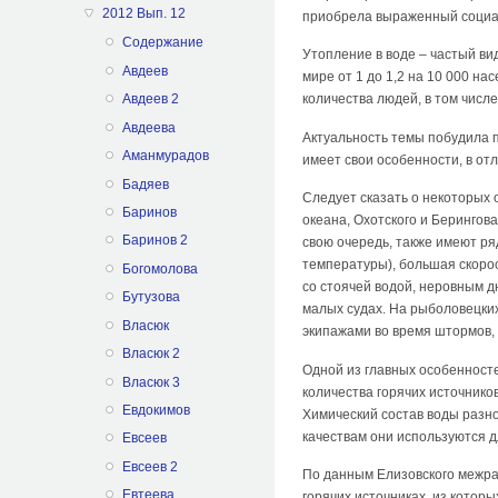
2012 Вып. 12
приобрела выраженный социал
Содержание
Утопление в воде – частый ви
Авдеев
мире от 1 до 1,2 на 10 000 н
количества людей, в том числе
Авдеев 2
Авдеева
Актуальность темы побудила п
Аманмурадов
имеет свои особенности, в отл
Бадяев
Следует сказать о некоторых 
Баринов
океана, Охотского и Берингова
Баринов 2
свою очередь, также имеют ря
температуры), большая скорос
Богомолова
со стоячей водой, неровным д
Бутузова
малых судах. На рыболовецки
Власюк
экипажами во время штормов, 
Власюк 2
Одной из главных особенносте
Власюк 3
количества горячих источников
Евдокимов
Химический состав воды разно
качествам они используются д
Евсеев
Евсеев 2
По данным Елизовского межрай
Евтеева
горячих источниках, из которы