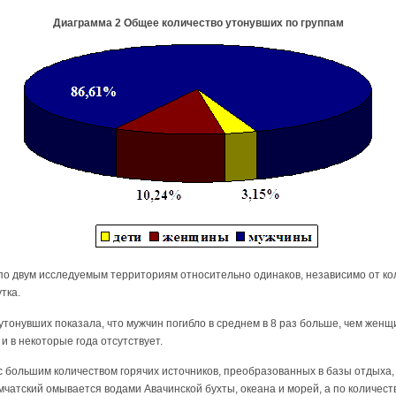
Диаграмма 2 Общее количество утонувших по группам
 по двум исследуемым территориям относительно одинаков, независимо от к
тка.
тонувших показала, что мужчин погибло в среднем в 8 раз больше, чем женщи
и в некоторые года отсутствует.
с большим количеством горячих источников, преобразованных в базы отдыха,
мчатский омывается водами Авачинской бухты, океана и морей, а по количест