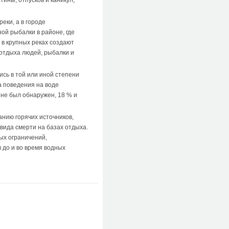
ины, отпусков и каникул,
еки, а в городе
ой рыбалки в районе, где
 в крупных реках создают
 отдыха людей, рыбалки и
сь в той или иной степени
а поведения на воде
 не был обнаружен, 18 % и
нию горячих источников,
вида смерти на базах отдыха.
ых ограничений,
 до и во время водных