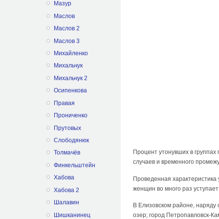
Мазур
Маслов
Маслов 2
Маслов 3
Михайленко
Михальчук
Михальчук 2
Осипенкова
Правая
Прониченко
Прутовых
Слободянюк
Процент утонувших в группах
Толмачёв
случаев и временного промежу
Финкельштейн
Хабова
Проведенная характеристика у
женщин во много раз уступает 
Хабова 2
Шалавин
В Елизовском районе, наряду 
Шишканинец
озер; город Петропавловск-Ка