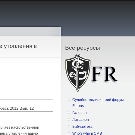
е утопления в
Все ресурсы
Судебно-медицинский форум
Forens
ровск 2012 Вып. 12
Галерея
Литсалон
Библиотека
случаев насильственной
лема утопления давно
Who's who в СМЭ