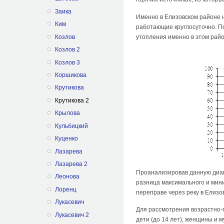
Заика
Именно в Елизовском районе 
Ким
работающие круглосуточно. П
Козлов
утопления именно в этом райо
Козлов 2
Козлов 3
Коршикова
Крутикова
Крутикова 2
Крылова
Кульбицкий
Куценко
Лазарева
Лазарева 2
Проанализировав данную диаг
Леонова
разница максимального и мини
Лоренц
переправе через реку в Елизо
Лукасевич
Для рассмотрения возрастно-п
Лукасевич 2
дети (до 14 лет), женщины и м