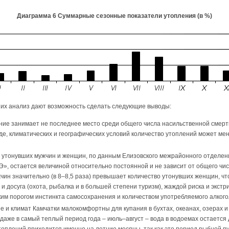
Диаграмма 6 Суммарные сезонные показатели утопления (в %)
и их анализ дают возможность сделать следующие выводы:
ние занимает не последнее место среди общего числа насильственной смерти
де, климатических и географических условий количество утоплений может ме
утонувших мужчин и женщин, по данным Елизовского межрайонного отделени
», остается величиной относительно постоянной и не зависит от общего чи
чин значительно (в 8–8,5 раза) превышает количество утонувших женщин, ч
и досуга (охота, рыбалка и в большей степени туризм), жаждой риска и экстр
ким порогом инстинкта самосохранения и количеством употребляемого алкого
 и климат Камчатки малокомфортны для купания в бухтах, океанах, озерах и 
 даже в самый теплый период года – июль–август – вода в водоемах остается