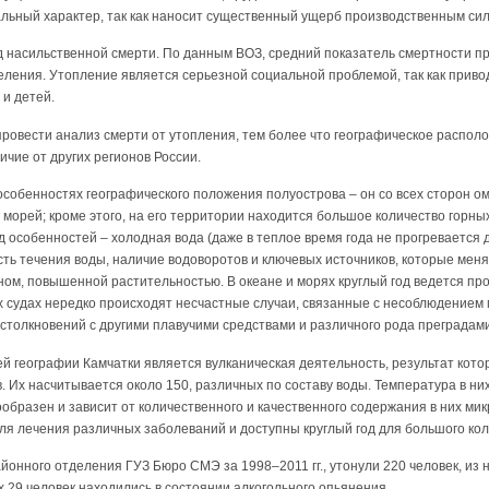
ьный характер, так как наносит существенный ущерб производственным си
д насильственной смерти. По данным ВОЗ, средний показатель смертности пр
аселения. Утопление является серьезной социальной проблемой, так как приво
 и детей.
ровести анализ смерти от утопления, тем более что географическое распол
ичие от других регионов России.
особенностях географического положения полуострова – он со всех сторон о
 морей; кроме этого, на его территории находится большое количество горных 
д особенностей – холодная вода (даже в теплое время года не прогревается
ть течения воды, наличие водоворотов и ключевых источников, которые мен
ном, повышенной растительностью. В океане и морях круглый год ведется п
х судах нередко происходят несчастные случаи, связанные с несоблюдением 
столкновений с другими плавучими средствами и различного рода преградами
й географии Камчатки является вулканическая деятельность, результат кото
. Их насчитывается около 150, различных по составу воды. Температура в них
образен и зависит от количественного и качественного содержания в них ми
ля лечения различных заболеваний и доступны круглый год для большого ко
онного отделения ГУЗ Бюро СМЭ за 1998–2011 гг., утонули 220 человек, из н
х 29 человек находились в состоянии алкогольного опьянения.