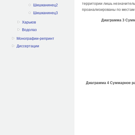
территории лишь незначительн
Шишканинец2
проанализированы по местам 
Шишканинец3
Диаграмма 3 Сумм
Харьков
Водолаз
Монографии-репринт
Диссертации
Диаграмма 4 Суммарное ра