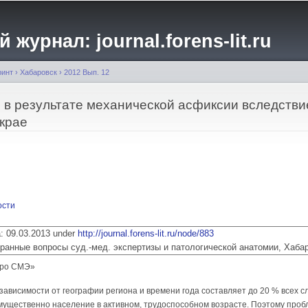
Перейти к
основному
журнал: journal.forens-lit.ru
содержанию
ринт
›
Хабаровск
›
2012 Вып. 12
 в результате механической асфиксии вследстви
 крае
ости
ia: 09.03.2013 under
http://journal.forens-lit.ru/node/883
 Избранные вопросы суд.-мед. экспертизы и патологической анатомии, Хаба
юро СМЭ»
зависимости от географии региона и времени года составляет до 20 % всех 
имущественно население в активном, трудоспособном возрасте. Поэтому проб