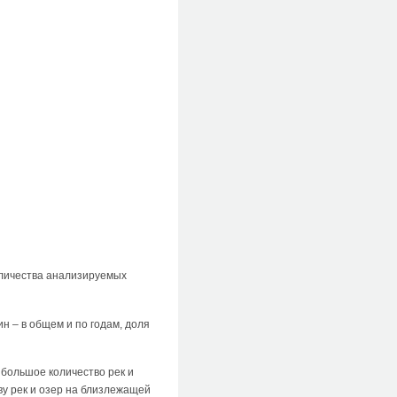
оличества анализируемых
н – в общем и по годам, доля
 большое количество рек и
ву рек и озер на близлежащей