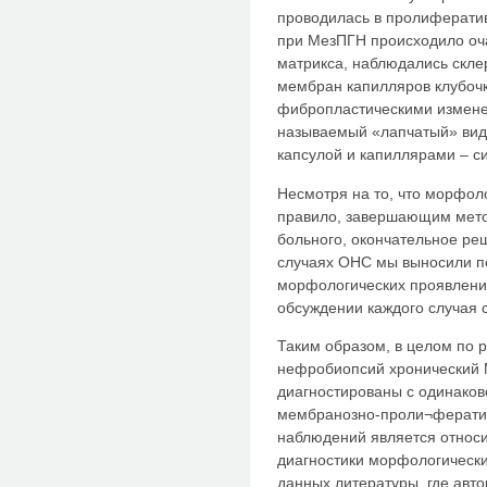
проводилась в пролифератив
при МезПГН происходило оч
матрикса, наблюдались скле
мембран капилляров клубочка
фибропластическими измене
называемый «лапчатый» вид
капсулой и капиллярами – с
Несмотря на то, что морфол
правило, завершающим мето
больного, окончательное ре
случаях ОНС мы выносили по
морфологических проявлени
обсуждении каждого случая 
Таким образом, в целом по 
нефробиопсий хронический 
диагностированы с одинаково
мембранозно-проли¬фератив
наблюдений является относи
диагностики морфологически
данных литературы, где авт