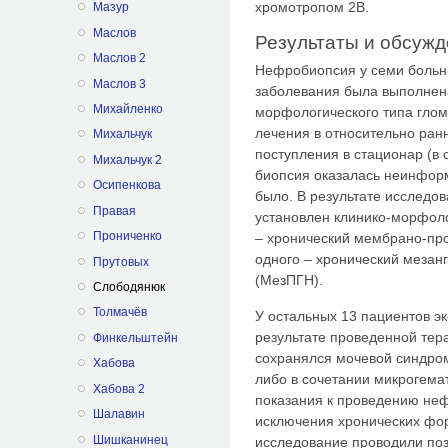
хромотропом 2В.
Мазур
Маслов
Результаты и обсуж
Маслов 2
Нефробиопсия у семи больн
Маслов 3
заболевания была выполнен
Михайленко
морфологического типа гло
лечения в относительно ранн
Михальчук
поступления в стационар (в 
Михальчук 2
биопсия оказалась неинформ
Осипенкова
было. В результате исследов
Правая
установлен клинико-морфоло
Прониченко
– хронический мембрано-пр
одного – хронический меза
Прутовых
(МезПГН).
Слободянюк
Толмачёв
У остальных 13 пациентов э
результате проведенной тер
Финкельштейн
сохранялся мочевой синдром
Хабова
либо в сочетании микрогема
Хабова 2
показания к проведению неф
Шалавин
исключения хронических фо
Шишканинец
исследование проводили позж