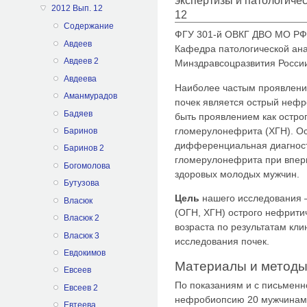
экспертизы и патологиче
2012 Вып. 12
12
Содержание
ФГУ 301-й ОВКГ ДВО МО РФ
Авдеев
Кафедра патологической а
Авдеев 2
Минздравсоцразвития России 
Авдеева
Наиболее частым проявлени
Аманмурадов
почек является острый нефр
Бадяев
быть проявлением как острог
гломерулонефрита (ХГН). О
Баринов
дифференциальная диагност
Баринов 2
гломерулонефрита при впер
Богомолова
здоровых молодых мужчин.
Бутузова
Цель
нашего исследования –
Власюк
(ОГН, ХГН) острого нефрити
Власюк 2
возраста по результатам кл
Власюк 3
исследования почек.
Евдокимов
Материалы и метод
Евсеев
По показаниям и с письменн
Евсеев 2
нефробиопсию 20 мужчинам в
Евтеева