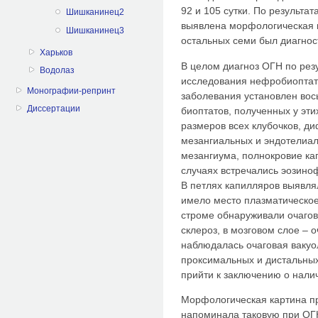
92 и 105 сутки. По результа
Шишканинец2
выявлена морфологическая к
Шишканинец3
остальных семи был диагно
Харьков
В целом диагноз ОГН по рез
Водолаз
исследования нефробиоптато
Монографии-репринт
заболевания установлен вос
Диссертации
биоптатов, полученных у эт
размеров всех клубочков, 
мезангиальных и эндотелиал
мезангиума, полнокровие кап
случаях встречались эозино
В петлях капилляров выявл
имело место плазматическое
строме обнаруживали очагов
склероз, в мозговом слое – о
наблюдалась очаговая вакуо
проксимальных и дистальных
прийти к заключению о нали
Морфологическая картина п
напоминала таковую при ОГ