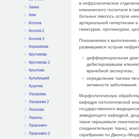
в нефрологическое отделени
Заика
клинического госпиталя в св
Ким
больных явилось острое нач
артериальной гипертензии и
Козлов
гематурии, протеинурии, ци
Козлов 2
Козлов 3
Показаниями к выполнению 
развившимся острым нефрит
Коршикова
Крутикова
дифференциальная диагн
Крутикова 2
дебютировавшим клинико
Крылова
врачебной экспертизы;
определение тактики леч
Кульбицкий
активности заболевания.
Куценко
Лазарева
Морфологическую обработку 
кафедре патологической ан
Лазарева 2
государственного медицинск
Леонова
заведующего кафедрой, доцен
Лоренц
ткани окрашивали гематокси
Лукасевич
соединительную ткань), кон
Лукасевич 2
серебрение по Джонсу–Моур