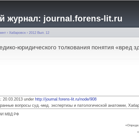
Перейти к
основному
журнал: journal.forens-lit.ru
содержанию
ринт
›
Хабаровск
›
2012 Вып. 12
едико-юридического толкования понятия «вред з
ia: 20.03.2013 under
http://journal.forens-lit.ru/node/908
 Избранные вопросы суд.-мед. экспертизы и патологической анатомии, Хаба
ЮИ МВД РФ
«Определ