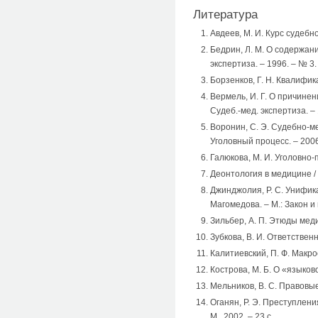
Литература
Авдеев, М. И. Курс судебн
Бедрин, Л. М. О содержани
экспертиза. – 1996. – № 3.
Борзенков, Г. Н. Квалифик
Вермель, И. Г. О причинен
Судеб.-мед. экспертиза. – 
Воронин, С. Э. Судебно-ме
Уголовный процесс. – 2006
Галюкова, М. И. Уголовно-
Деонтология в медицине / п
Джинджолия, Р. С. Унифик
Магомедова. – М.: Закон и 
Зильбер, А. П. Этюды меди
Зубкова, В. И. Ответствен
Калитиевский, П. Ф. Макр
Кострова, М. Б. О «языков
Мельников, В. С. Правовые
Оганян, Р. Э. Преступлени
М., 2002. – 23 с.