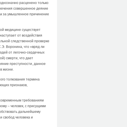
однозначно расценено только
ключения совершенное деяние
 как за умышленное причинение
ной медицине существует
 наступает от воздействия
льной следственной проверке
.Э. Воронина, что «вряд ли
юдей от легочно-сердечных
й) смерти, что дает
ояние преступности, данное
в жизни.
ного толкования термина
ующих признаков,
 современным требованиям
ому – человек, с присущими
собствовать дальнейшему
и свобод человека и