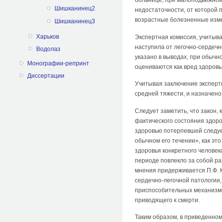
больнице, при малоподвижном
Шишканинец2
недостаточности, от которой
возрастные болезненные изме
Шишканинец3
Харьков
Экспертная комиссия, учитыва
наступила от легочно-сердечн
Водолаз
указано в выводах, при обычн
Монографии-репринт
оцениваются как вред здоровь
Диссертации
Учитывая заключение эксперт
средней тяжести, и назначено 
Следует заметить, что закон,
фактического состояния здоро
здоровью потерпевшей следует
обычном его течении», как эт
здоровья конкретного человек
периоде повлекло за собой ра
мнения придерживается П.Ф. 
сердечно-легочной патологии,
приспособительных механизмо
приводящего к смерти.
Таким образом, в приведенном