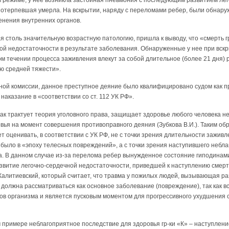
 режиме, у нее возникла застойная пневмония с последующим развитием ле
 потерпевшая умерла. На вскрытии, наряду с переломами ребер, были обнар
нения внутренних органов.
я столь значительную возрастную патологию, пришла к выводу, что «смерть г
ой недостаточности в результате заболевания. Обнаруженные у нее при вск
ом течении процесса заживления влекут за собой длительное (более 21 дня) 
ю средней тяжести».
ной комиссии, данное преступное деяние было квалифицировано судом как 
наказание в «соответствии со ст. 112 УК РФ».
 как трактует теория уголовного права, защищает здоровье любого человека н
вья на момент совершения противоправного деяния (Зубкова В.И.). Таким об
 оценивать, в соответствии с УК РФ, не с точки зрения длительности зажив
о было в «эпоху телесных повреждений», а с точки зрения наступившего небл
а. В данном случае из-за перелома ребер вынужденное состояние гиподинам
звитие легочно-сердечной недостаточности, приведшей к наступлению смерти
Калитиевский, который считает, что травма у пожилых людей, вызывающая р
 должна рассматриваться как основное заболевание (повреждение), так как в
в организма и является пусковым моментом для прогрессивного ухудшения 
 примере неблагоприятное последствие для здоровья гр-ки «К» – наступлени