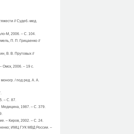
яжести // Судеб.-мед.
ло-М, 2006. – С. 104.
ель, П. П. Грицаенко //
, В. В. Прутовых //
 Омск, 2006. – 19 с.
ногр. / под ред. А. А.
.
. – С. 87.
Медицина, 1987. – С. 379.
9.
. – Киров, 2002. – С. 24.
моненко; ИМЦ ГУК МВД России. –