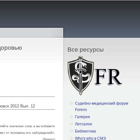
доровью
Все ресурсы
Судебно-медицинский форум
ровск 2012 Вып. 12
Forens
Галерея
Литсалон
яйте значение слов, и вы избавите
Библиотека
свет от половины его заблуждений».
Who's who в СМЭ
(Декарт)