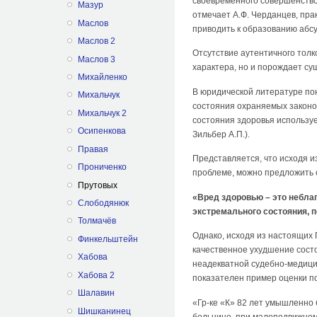
своевременного совершенствов
Мазур
отмечает А.Ф. Черданцев, пр
Маслов
приводить к образованию абс
Маслов 2
Отсутствие аутентичного тол
Маслов 3
характера, но и порождает с
Михайленко
В юридической литературе по
Михальчук
состояния охраняемых законом
Михальчук 2
состояния здоровья используе
Осипенкова
Зильбер А.П.).
Правая
Представляется, что исходя 
Прониченко
проблеме, можно предложить
Прутовых
«Вред здоровью – это небла
Слободянюк
экстремального состояния, 
Толмачёв
Однако, исходя из настоящих 
Финкельштейн
качественное ухудшение состо
Хабова
неадекватной судебно-медици
Хабова 2
показателен пример оценки п
Шалавин
«Гр-ке «К» 82 лет умышленно 
Шишканинец