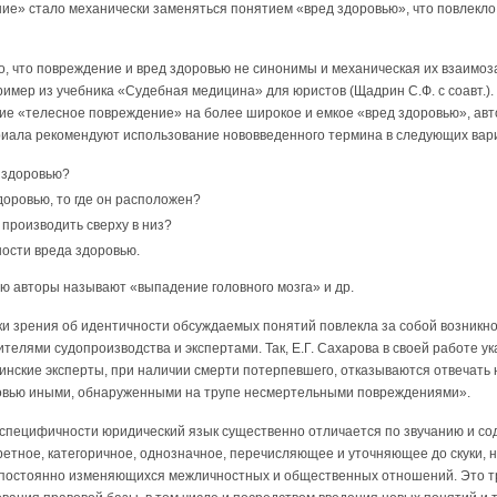
ие» стало механически заменяться понятием «вред здоровью», что повлекло
го, что повреждение и вред здоровью не синонимы и механическая их взаимо
мер из учебника «Судебная медицина» для юристов (Щадрин С.Ф. с соавт.). 
ие «телесное повреждение» на более широкое и емкое «вред здоровью», авт
риала рекомендуют использование нововведенного термина в следующих вар
д здоровью?
доровью, то где он расположен?
производить сверху в низ?
ости вреда здоровью.
ю авторы называют «выпадение головного мозга» и др.
ки зрения об идентичности обсуждаемых понятий повлекла за собой возникн
елями судопроизводства и экспертами. Так, Е.Г. Сахарова в своей работе ук
инские эксперты, при наличии смерти потерпевшего, отказываются отвечать 
ровью иными, обнаруженными на трупе несмертельными повреждениями».
й специфичности юридический язык существенно отличается по звучанию и со
ретное, категоричное, однозначное, перечисляющее и уточняющее до скуки,
 постоянно изменяющихся межличностных и общественных отношений. Это т