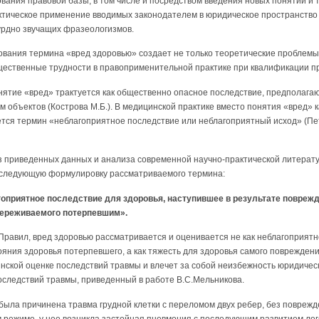
ания правовой базы, в том числе и посредством введения новых понятий и т
актическое применение вводимых законодателем в юридическое пространство
урдно звучащих фразеологизмов.
кования термина «вред здоровью» создает не только теоретические проблем
ущественные трудности в правоприменительной практике при квалификации п
нятие «вред» трактуется как общественно опасное последствие, предполаг
 объектов (Кострова М.Б.). В медицинской практике вместо понятия «вред» 
тся термин «неблагоприятное последствие или неблагоприятный исход» (Петр
из приведенных данных и анализа современной научно-практической литерат
 следующую формулировку рассматриваемого термина:
гоприятное последствие для здоровья, наступившее в результате поврежд
переживаемого потерпевшим».
Правил, вред здоровью рассматривается и оценивается не как неблагоприятн
яния здоровья потерпевшего, а как тяжесть для здоровья самого повреждени
нской оценке последствий травмы и влечет за собой неизбежность юридичес
оследствий травмы, приведенный в работе В.С.Мельникова.
была причинена травма грудной клетки с переломом двух ребер, без поврежд