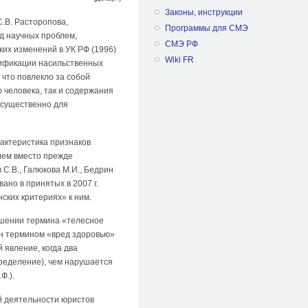
Законы, инструкции
.В. Расторопова,
Программы для СМЭ
д научных проблем,
СМЭ РФ
ких изменений в УК РФ (1996)
Wiki FR
лификации насильственных
что повлекло за собой
 человека, так и содержания
е существенно для
актеристика признаков
лем вместо прежде
С.В., Галюкова М.И., Бедрин
ано в принятых в 2007 г.
ских критериях» к ним.
ошении термина «телесное
ен термином «вред здоровью»
 явление, когда два
ределение), чем нарушается
Ф.).
й деятельности юристов