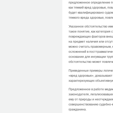
предложенное определение по
как тяжкий вред здоровью, п
будет квалифицировано судом,
тяжкого вреда здоровью, повл
Указанное обстоятельство име
такое понятие, как категория 
повреждающих факторов внешн
на предмет наличия или отсут
можно считать правомерным, 
осложнений в посттравматичес
основание для ингумации тру
обстоятельство может повлечь
Приведенные примеры логичес
«вред здоровью», доказывают
характеризующих объективную
Предложенное в работе меди
законодателя, легализовавшег
ему от природы и неотчуждаем
совершенствованию судебно-м
гражданина.