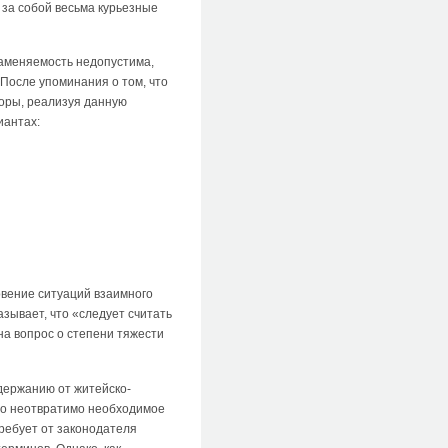
 за собой весьма курьезные
заменяемость недопустима,
После упоминания о том, что
оры, реализуя данную
иантах:
овение ситуаций взаимного
азывает, что «следует считать
на вопрос о степени тяжести
держанию от житейско-
 но неотвратимо необходимое
ребует от законодателя