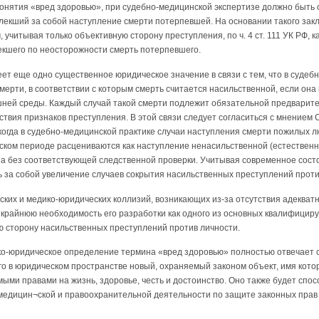
нятия «вред здоровью», при судебно-медицинской экспертизе должно быть 
овлекший за собой наступление смерти потерпевшей. На основании такого за
 учитывая только объективную сторону преступления, по ч. 4 ст. 111 УК РФ,
екшего по неосторожности смерть потерпевшего.
ет еще одно существенное юридическое значение в связи с тем, что в судеб
смерти, в соответствии с которым смерть считается насильственной, если она
ей среды. Каждый случай такой смерти подлежит обязательной предварите
ствия признаков преступления. В этой связи следует согласиться с мнением С
когда в судебно-медицинской практике случаи наступления смерти пожилых л
ком периоде расцениваются как наступление ненасильственной (естественно
па без соответствующей следственной проверки. Учитывая современное сост
 за собой увеличение случаев сокрытия насильственных преступлений проти
ких и медико-юридических коллизий, возникающих из-за отсутствия адекват
 крайнюю необходимость его разработки как одного из основных квалифицир
 сторону насильственных преступлений против личности.
ко-юридическое определение термина «вред здоровью» полностью отвечает
о в юридическом пространстве новый, охраняемый законом объект, имя котор
ыми правами на жизнь, здоровье, честь и достоинство. Оно также будет спо
едицин¬ской и правоохранительной деятельности по защите законных прав 