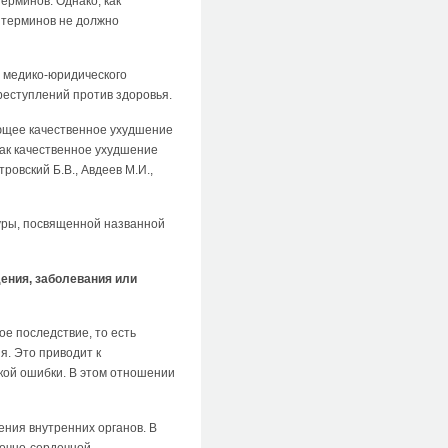
ерминов. Однако, как
 терминов не должно
ы медико-юридического
реступлений против здоровья.
ающее качественное ухудшение
как качественное ухудшение
овский Б.В., Авдеев М.И.,
уры, посвященной названной
ения, заболевания или
ое последствие, то есть
я. Это приводит к
кой ошибки. В этом отношении
ения внутренних органов. В