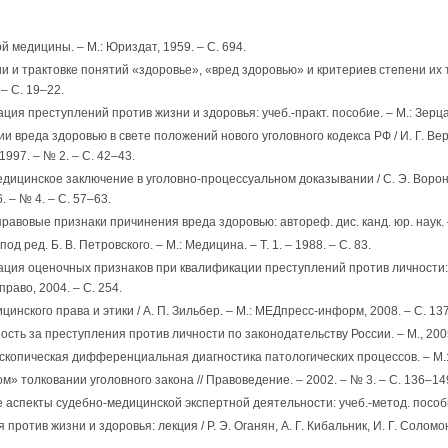
ой медицины. – М.: Юриздат, 1959. – С. 694.
и и трактовке понятий «здоровье», «вред здоровью» и критериев степени их т
 – С. 19–22.
ация преступлений против жизни и здоровья: учеб.-практ. пособие. – М.: Зерца
ии вреда здоровью в свете положений нового уголовного кодекса РФ / И. Г. Верм
1997. – № 2. – С. 42–43.
дицинское заключение в уголовно-процессуальном доказывании / С. Э. Воронин
. – № 4. – С. 57–63.
правовые признаки причинения вреда здоровью: автореф. дис. канд. юр. наук. –
од ред. Б. В. Петровского. – М.: Медицина. – Т. 1. – 1988. – С. 83.
ация оценочных признаков при квалификации преступлений против личности: мо
право, 2004. – С. 254.
цинского права и этики / А. П. Зильбер. – М.: МЕДпресс-информ, 2008. – С. 137
ность за преступления против личности по законодательству России. – М., 2005
оскопическая дифференциальная диагностика патологических процессов. – М.: 
ом» толковании уголовного закона // Правоведение. – 2002. – № 3. – С. 136–14
 аспекты судебно-медицинской экспертной деятельности: учеб.-метод. пособие
я против жизни и здоровья: лекция / Р. Э. Оганян, А. Г. Кибальник, И. Г. Соло