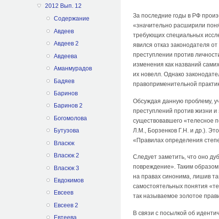
2012 Вып. 12
За последние годы в РФ прои
Содержание
«значительно расширили поня
Авдеев
требующих специальных исслед
Авдеев 2
явился отказ законодателя о
преступлении против личности
Авдеева
изменения как названий самих
Аманмурадов
их новелл. Однако законодате
Бадяев
правоприменительной практики
Баринов
Обсуждая данную проблему, у
Баринов 2
преступлений против жизни и
Богомолова
существовавшего «телесное по
Л.М., Борзенков Г.Н. и др.). 
Бутузова
«Правилах определения степен
Власюк
Власюк 2
Следует заметить, что оно д
повреждение». Таким образом
Власюк 3
на правах синонима, лишив та
Евдокимов
самостоятельных понятия «те
Евсеев
так называемое золотое прави
Евсеев 2
В связи с посылкой об иденти
Евтеева