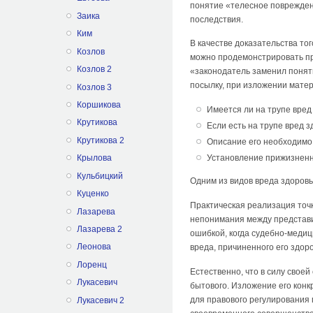
понятие «телесное поврежден
Заика
последствия.
Ким
В качестве доказательства то
Козлов
можно продемонстрировать при
Козлов 2
«законодатель заменил понят
посылку, при изложении мате
Козлов 3
Коршикова
Имеется ли на трупе вре
Крутикова
Если есть на трупе вред з
Крутикова 2
Описание его необходимо 
Установление прижизненн
Крылова
Кульбицкий
Одним из видов вреда здоровь
Куценко
Практическая реализация точ
Лазарева
непонимания между представит
Лазарева 2
ошибкой, когда судебно-медиц
Леонова
вреда, причиненного его здо
Лоренц
Естественно, что в силу свое
Лукасевич
бытового. Изложение его конк
для правового регулирования
Лукасевич 2