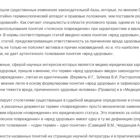
зошли существенные изменения законодательной базы, которые, по мнению С
тийно-терминологический аппарат и правовые положения, чем поставили ря
ований». Как считают специалисты в области уголовного права, одним из та
т использования понятия «телесное повреждение» при характеристике и ква
. В нормы соответствующих статей введено новое понятие «вред здоровью», 
 статей, предусматривающих ответственность за причинение вреда здоровью
ль не только не поясняет мотивов и причин нововведений, но и, что наиболе
, не дает аутентичного толкования понятия «вред здоровью».
ченые, сферой научных интересов которых является медико-юридическая хар
 здоровья, пришли к мнению, что термин «вред здоровью» введен законодате
вреждение», считая их идентичными. (Вермель И.Г., Зубкова В.И, Расторопов 
Это мнение легло в основу формулировки понятия «вред здоровью» и зафиксиров
и тяжести вреда, причиненного здоровью человека» (Правила) и в «Медицин
ублирует столетиями существующее в судебной медицине определение в отн
, в указанных документах термин «повреждение» просто механически замен
ким образом «повреждение» его юридического статуса. Это повлекло за собой
лесное повреждение» и «вред здоровью» имеют одну и ту же дефиницию (оп
ло толкования – «один термин – одно понятие» (Савицкий В.М., Черданцев А.
чности названных понятий на страницах научной литературы и в практическо