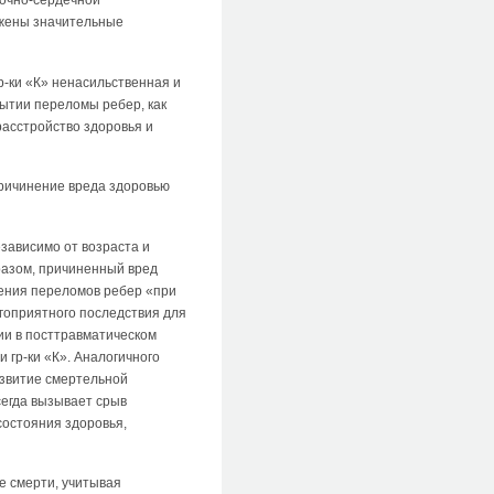
гочно-сердечной
ужены значительные
р-ки «К» ненасильственная и
рытии переломы ребер, как
расстройство здоровья и
причинение вреда здоровью
езависимо от возраста и
разом, причиненный вред
ления переломов ребер «при
агоприятного последствия для
ии в посттравматическом
 гр-ки «К». Аналогичного
азвитие смертельной
сегда вызывает срыв
состояния здоровья,
е смерти, учитывая