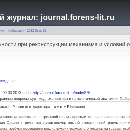
Перейти к
основному
журнал: journal.forens-lit.ru
содержанию
ринт
›
Хабаровск
›
2012 Вып. 12
ности при реконструкции механизма и условий 
вреждение
ia: 09.03.2013 under
http://journal.forens-lit.ru/node/875
 Избранные вопросы суд.-мед. экспертизы и патологической анатомии, Хаба
тия России (и.о. директора – д.м.н. А.В.Ковалев)
зможного механизма огнестрельной травмы проводится при причинении смерт
ия. Однако встречаются случаи несмертельной огнестрельной травмы, причи
акже требуют проведения реконструкции возможного механизма травмы, особе