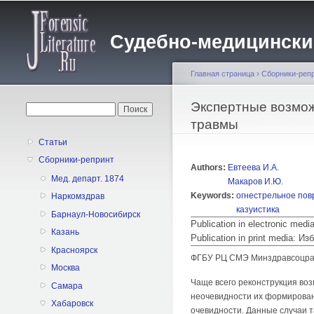
Судебно-медицинский 
Главная страница
›
Сборники-реп
Вы здесь
Экспертные возмож
Форма поиска
Поиск
травмы
Статьи
Сборники-репринт
Authors:
Евтеева И.А.
Мед. департ. 1874
Макаров И.Ю.
Keywords:
огнестрельное по
Наркомздрав
казуистика
Барнаул-Новосибирск
Publication in electronic med
Казань
Publication in print media:
Красноярск
ФГБУ РЦ СМЭ Минздравсоцразви
Москва
Чаще всего реконструкция во
Самара
неочевидности их формирован
Хабаровск
очевидности. Данные случаи т