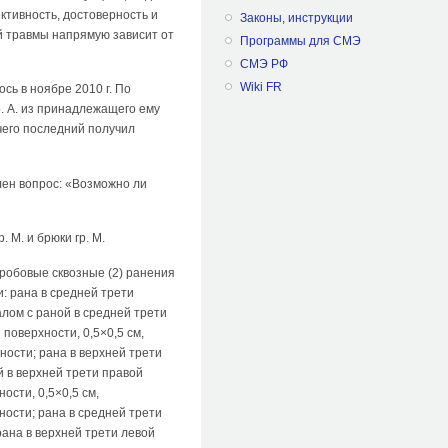
ктивность, достоверность и
Законы, инструкции
й травмы напрямую зависит от
Программы для СМЭ
СМЭ РФ
Wiki FR
ь в ноябре 2010 г. По
. А. из принадлежащего ему
чего последний получил
ен вопрос: «Возможно ли
 М. и брюки гр. М.
робовые сквозные (2) ранения
: рана в средней трети
лом с раной в средней трети
поверхности, 0,5×0,5 см,
ости; рана в верхней трети
й в верхней трети правой
ости, 0,5×0,5 см,
ости; рана в средней трети
рана в верхней трети левой