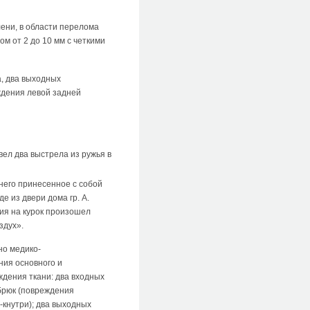
лени, в области перелома
 от 2 до 10 мм с четкими
а, два выходных
ждения левой задней
звел два выстрела из ружья в
на него принесенное с собой
е из двери дома гр. А.
тия на курок произошел
здух».
но медико-
ния основного и
дения ткани: два входных
брюк (повреждения
кнутри); два выходных