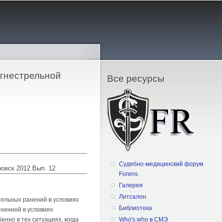
огнестрельной
Все ресурсы
Судебно-медицинский форум
ровск 2012 Вып. 12
Forens
Галерея
Литсалон
ельных ранений в условиях
Библиотека
ненной в условиях
нно в тех ситуациях, когда
Who's who в СМЭ