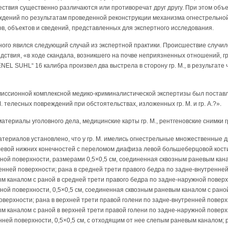
ствия существенно различаются или противоречат друг другу. При этом объе
уждений по результатам проведенной реконструкции механизма огнестрельно
в, объектов и сведений, представленных для экспертного исследования.
го явился следующий случай из экспертной практики. Происшествие случилос
ствия, «в ходе скандала, возникшего на почве неприязненных отношений, гр
EL SUHL“ 16 калибра произвел два выстрела в сторону гр. М., в результате 
иссионной комплексной медико-криминалистической экспертизы был поставл
 телесных повреждений при обстоятельствах, изложенных гр. М. и гр. А.?».
териалы уголовного дела, медицинские карты гр. М., рентгеновские снимки гр.
териалов установлено, что у гр. М. имелись огнестрельные множественные д
левой нижних конечностей с переломом диафиза левой большеберцовой кости
ной поверхности, размерами 0,5×0,5 см, соединенная сквозным раневым кана
енней поверхности; рана в средней трети правого бедра по задне-внутренней 
 каналом с раной в средней трети правого бедра по задне-наружной поверхн
ной поверхности, 0,5×0,5 см, соединенная сквозным раневым каналом с рано
оверхности; рана в верхней трети правой голени по задне-внутренней поверхн
 каналом с раной в верхней трети правой голени по задне-наружной поверхн
нней поверхности, 0,5×0,5 см, с отходящим от нее слепым раневым каналом; 