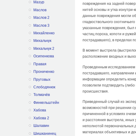
Мазур
повреждения на задней повер
нитей основы и утка изнутри-
Маслов
данные повреждения могли обр
Маслов 2
гладкоствольного охотничьего 
Маслов 3
указанные повреждения, был п
Михайленко
частиц пороха, копоти и руже
пострадавшего), в пределах 
Михальчук
Михальчук 2
В момент выстрела (выстрелов
Осипенкова
расположение входных и выхо
Правая
Проведенным исследованием к
Прониченко
пострадавшего, направлении и
информации определить конкр
Прутовых
позволили подтвердить (либо и
Слободянюк
происшествия.
Толмачёв
Приведенный случай из экспер
Финкельштейн
возможностей при решении су
Хабова
причиненной в условиях очеви
Хабова 2
и расстояния выстрела, иных 
Шалавин
неполнотой первоначальных д
материалах объективных и до
Шишканинец