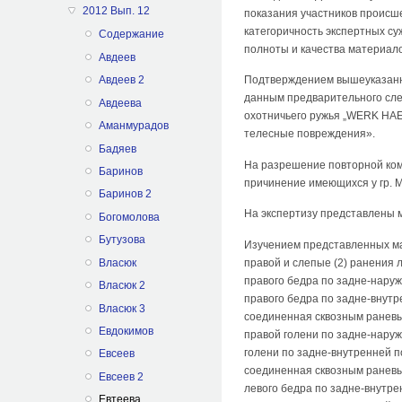
2012 Вып. 12
показания участников происше
категоричность экспертных с
Содержание
полноты и качества материало
Авдеев
Подтверждением вышеуказанно
Авдеев 2
данным предварительного след
Авдеева
охотничьего ружья „WERK HAEN
Аманмурадов
телесные повреждения».
Бадяев
На разрешение повторной ком
Баринов
причинение имеющихся у гр. М.
Баринов 2
На экспертизу представлены ма
Богомолова
Бутузова
Изучением представленных ма
Власюк
правой и слепые (2) ранения 
правого бедра по задне-наруж
Власюк 2
правого бедра по задне-внутр
Власюк 3
соединенная сквозным раневым
Евдокимов
правой голени по задне-наруж
голени по задне-внутренней п
Евсеев
соединенная сквозным раневым
Евсеев 2
левого бедра по задне-внутре
Евтеева