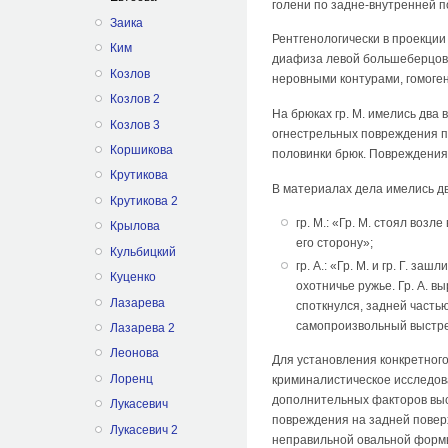
голени по задне-внутренней п
Заика
Рентгенологически в проекции
Ким
диафиза левой большеберцово
Козлов
неровными контурами, гомоген
Козлов 2
На брюках гр. М. имелись два
Козлов 3
огнестрельных повреждения п
Коршикова
половинки брюк. Повреждения 
Крутикова
В материалах дела имелись д
Крутикова 2
гр. М.: «Гр. М. стоял воз
Крылова
его сторону»;
Кульбицкий
гр. А.: «Гр. М. и гр. Г. за
Куценко
охотничье ружье. Гр. А. в
Лазарева
споткнулся, задней часть
самопроизвольный выстрел
Лазарева 2
Леонова
Для установления конкретного
Лоренц
криминалистическое исследова
дополнительных факторов выс
Лукасевич
повреждения на задней повер
Лукасевич 2
неправильной овальной формы