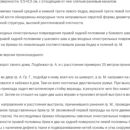
оверхности, 0,5×0,5 см, с отходящим от нее слепым раневым каналом.
 мягких тканей средней и нижней трети левого бедра, верхней трети левой го
й кости обнаружены инородные тела неправильно округлой формы диаметром
ной структуры, высокой рентгеновской плотности.
 входных огнестрельных повреждения правой задней половинки у бокового шв
равой задней половинки у шагового шва и два входных огнестрельных повре
на брюках по локализации соответствовали ранам бедер и голеней гр. М.
ве версии произошедшего:
ле ворот своего дома. Подбежал гр. А. и с расстояния примерно 20 метров прои
шли во двор гр. А. Гр. Г., подойдя к нему, взял его за шиворот, а гр. М. направил 
ырвался и забежал в дом. Там он взял охотничье двуствольное ружье. При выход
ю приклада задел металлическую стойку веранды, в результате чего без нажа
. Затем он отошел на один-два шага вправо и произвел второй выстрел в во
 направления и расстояния выстрела, причинившего ранения гр. М., проведе
ние представленных брюк гр. М. (возможной первой преграды на пути движе
трела). На исследуемых брюках обнаружены сквозные огнестрельные повреж
хности правой половины брюк и два на задней поверхности левой половины 
 с наличием дефекта ткани и подворачиванием нитей основы и утка снаружи-