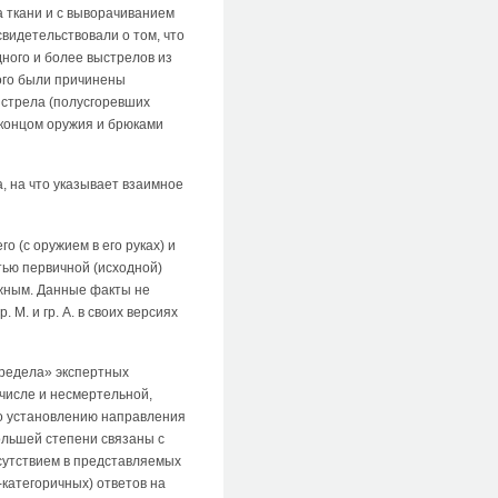
 ткани и с выворачиванием
видетельствовали о том, что
ного и более выстрелов из
рого были причинены
ыстрела (полусгоревших
 концом оружия и брюками
, на что указывает взаимное
 (с оружием в его руках) и
тью первичной (исходной)
жным. Данные факты не
М. и гр. А. в своих версиях
предела» экспертных
числе и несмертельной,
по установлению направления
ольшей степени связаны с
сутствием в представляемых
категоричных) ответов на