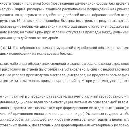
хности правой половины брюк (повреждения щелевидной формы без дефекта
кнаружи). Форма, размеры и взаимное расположение повреждений на брюках с
азоваться в результате воздействия дробовой осыпи, образовавшейся от од
ружья как 16-го, так и иного калибра. Выстрел (выстрелы), в результате кото
роизведен с неблизкой дистанции, на что указывает отсутствие продуктов в
йного масла) на ткани брюк (при условии отсутствия преграды между дульным
поражающего действия осыпи дроби.
) гр. М. был обращен к стрелявшему правой заднебоковой поверхностью тела
дных повреждений на исследуемых брюках.
аких-либо иных объективных сведений о взаимном расположении стрелявшего
 расстоянии выстрела (выстрелов) не установлено. В связи с недостаточнос
етные условия производства выстрела (выстрелов) не представилось возмо
сключить) возможность причинения ранений гр. М. при условиях, указанных гр. 
тной практики в очередной раз свидетельствует о наличии своеобразного «
дебно-медицинских задач по реконструкции механизма огнестрельной (в том 
дности) травмы как в целом, так и при формировании ее отдельных этапов (
условий причинения огнестрельного ранения и др.). Указанные трудности в б
анных о событии происшествия и объеме огнестрельной травмы в целом, от
стоверных данных, достаточных для формулирования категоричных (условно-