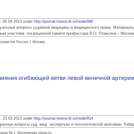
ia: 05.04.2013 under
http://journal.forens-lit.ru/node/946
 Актуальные вопросы судебной медицины и медицинского права. Материалы
ым участием, посвященной памяти профессора В.О. Плаксина – Москва
звития России, г. Москва
ожности при реконструкции механизма огнестрельной травмы
лияния огибающей ветви левой венечной артерии
ia: 23.03.2013 under
http://journal.forens-lit.ru/node/914
 Избранные вопросы суд.-мед. экспертизы и патологической анатомии, Хаба
ница № 1, Московская область