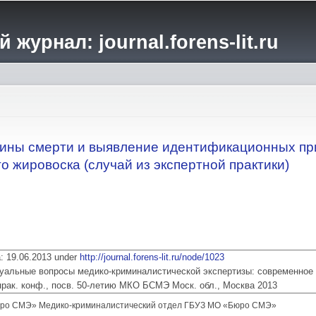
Перейти к
основному
журнал: journal.forens-lit.ru
содержанию
ины смерти и выявление идентификационных при
 жировоска (случай из экспертной практики)
ia: 19.06.2013 under
http://journal.forens-lit.ru/node/1023
 Актуальные вопросы медико-криминалистической экспертизы: современное
прак. конф., посв. 50-летию МКО БСМЭ Моск. обл., Москва 2013
ро СМЭ» Медико-криминалистический отдел ГБУЗ МО «Бюро СМЭ»