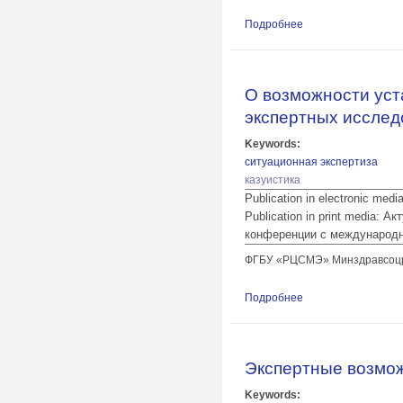
Подробнее
о Установление пр
экспертной практик
О возможности уст
экспертных исслед
Keywords:
ситуационная экспертиза
казуистика
Publication in electronic med
Publication in print media:
конференции с международн
ФГБУ «РЦСМЭ» Минздравсоцра
Подробнее
о О возможности у
травмы
Экспертные возмож
Keywords: