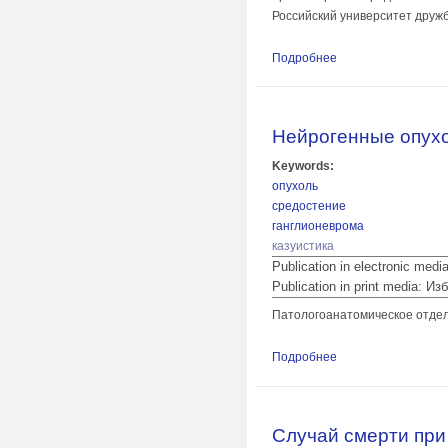
Российский университет дружб
Подробнее
о Тромбоз и крово
Нейрогенные опух
Keywords:
опухоль
средостение
ганглионеврома
казуистика
Publication in electronic med
Publication in print media:
Патологоанатомическое отде
Подробнее
о Нейрогенные опу
Случай смерти при