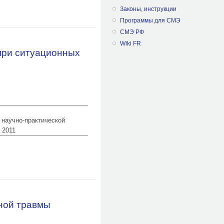
Законы, инструкции
выраженного жировоска (случай из
Программы для СМЭ
СМЭ РФ
Wiki FR
при ситуационных
 научно-практической
 2011
ных исследованиях огнестрельной
ной травмы