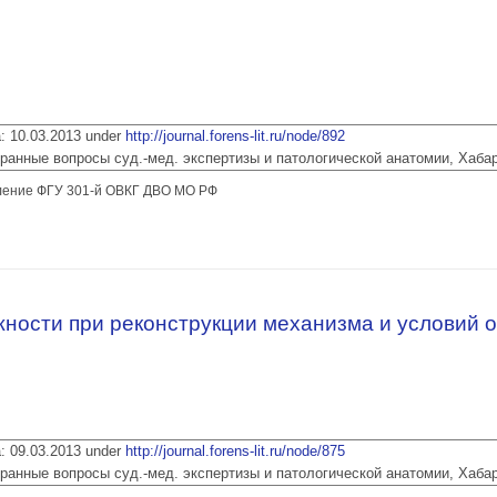
ia: 10.03.2013 under
http://journal.forens-lit.ru/node/892
 Избранные вопросы суд.-мед. экспертизы и патологической анатомии, Хаба
ление ФГУ 301-й ОВКГ ДВО МО РФ
ри недиагностированной энтеропанкреатической нейроэндокринной опухоли
ности при реконструкции механизма и условий 
ia: 09.03.2013 under
http://journal.forens-lit.ru/node/875
 Избранные вопросы суд.-мед. экспертизы и патологической анатомии, Хаба