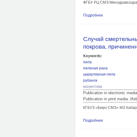
ФГБУ РЦ СМЭ Минздравсоцразви
Подробнее
о Экспертные возм
Случай смертельны
покрова, причине
Keywords:
пила
пиленая рана
циркулярная пила
рубанок
казуистика
Publication in electronic med
Publication in print media:
КГБУЗ «Бюро СМЭ» МЗ Хабаровс
Подробнее
о Случай смертель
пилящим инструме