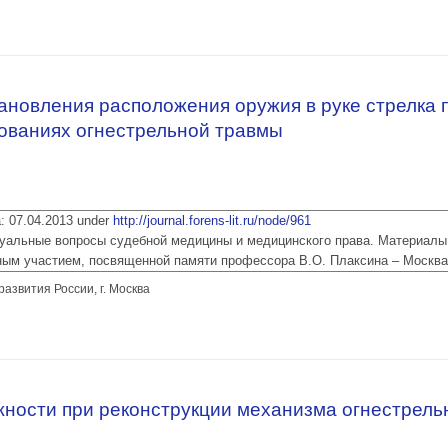
ичины смерти и выявление идентификационных признаков личности в случае 
и)
ановления расположения оружия в руке стрелка 
ованиях огнестрельной травмы
ia: 07.04.2013 under
http://journal.forens-lit.ru/node/961
 Актуальные вопросы судебной медицины и медицинского права. Материалы
ым участием, посвященной памяти профессора В.О. Плаксина – Москва
звития России, г. Москва
становления расположения оружия в руке стрелка при ситуационных эксперт
ности при реконструкции механизма огнестрель