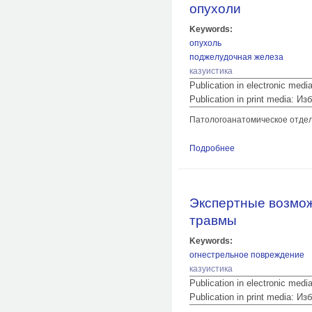
опухоли
Keywords:
опухоль
поджелудочная железа
казуистика
Publication in electronic med
Publication in print media:
Патологоанатомическое отде
Подробнее
о Случай смерти п
Экспертные возмож
травмы
Keywords:
огнестрельное повреждение
казуистика
Publication in electronic med
Publication in print media: