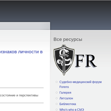
Все ресурсы
знаков личности в
Судебно-медицинский форум
Forens
Галерея
 состояние и перспективы
Литсалон
Библиотека
Who's who в СМЭ