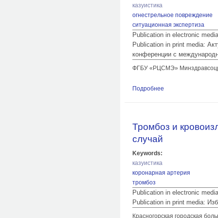
казуистика
огнестрельное повреждение
ситуационная экспертиза
Publication in electronic med
Publication in print media:
конференции с международн
ФГБУ «РЦСМЭ» Минздравсоцра
Подробнее
о Экспертные возм
Тромбоз и кровоиз
случай
Keywords:
казуистика
коронарная артерия
тромбоз
Publication in electronic med
Publication in print media:
Красногорская городская боль