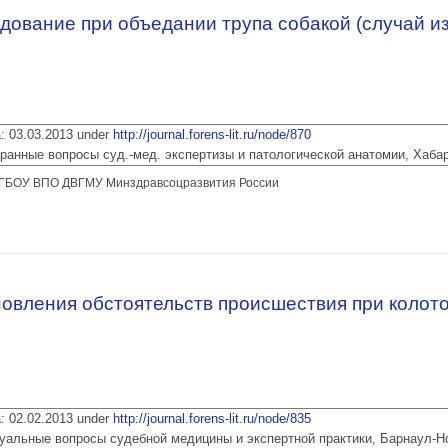
дование при объедании трупа собакой (случай из
ia: 03.03.2013 under
http://journal.forens-lit.ru/node/870
 Избранные вопросы суд.-мед. экспертизы и патологической анатомии, Хаба
 ГБОУ ВПО ДВГМУ Минздравсоцразвития России
ледование при объедании трупа собакой (случай из практики)
овления обстоятельств происшествия при колот
ia: 02.02.2013 under
http://journal.forens-lit.ru/node/835
 Актуальные вопросы судебной медицины и экспертной практики, Барнаул-