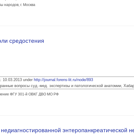
ы народов, г. Москва
излияния огибающей ветви левой венечной артерии: клинический случай
оли средостения
ia: 10.03.2013 under
http://journal.forens-lit.ru/node/893
 Избранные вопросы суд.-мед. экспертизы и патологической анатомии, Хаба
ление ФГУ 301-й ОВКГ ДВО МО РФ
холи средостения
 недиагностированной энтеропанкреатической 