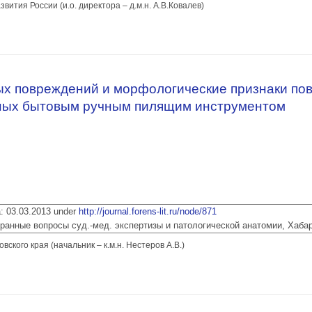
тия России (и.о. директора – д.м.н. А.В.Ковалев)
ожности при реконструкции механизма и условий огнестрельной травмы
х повреждений и морфологические признаки по
нных бытовым ручным пилящим инструментом
ia: 03.03.2013 under
http://journal.forens-lit.ru/node/871
 Избранные вопросы суд.-мед. экспертизы и патологической анатомии, Хаба
кого края (начальник – к.м.н. Нестеров А.В.)
ных повреждений и морфологические признаки повреждений кожного покров
нтом