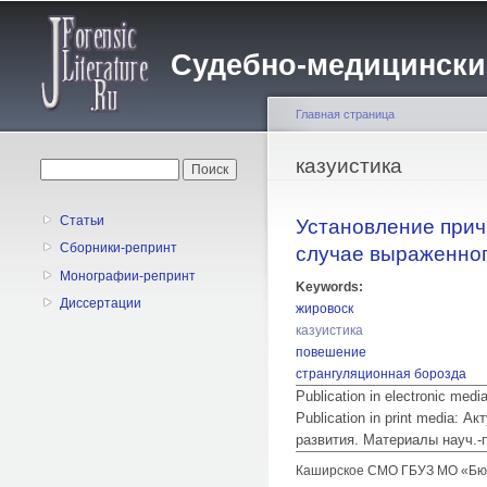
Судебно-медицинский 
Главная страница
Вы здесь
казуистика
Форма поиска
Поиск
Статьи
Установление прич
Сборники-репринт
случае выраженного
Монографии-репринт
Keywords:
Диссертации
жировоск
казуистика
повешение
странгуляционная борозда
Publication in electronic med
Publication in print media:
развития. Материалы науч.-
Каширское СМО ГБУЗ МО «Бю