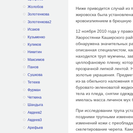
Жолобов
Ниже приводится случай из 
жировоска была установлена
Золотенкова
кровоизлиянием в брюшную 
Золотенкова2
Исаков
12 ноября 2010 года у право
Кузьменко
Хворостянки Каширского рай
обнаружена значительных р
Куликов
описанная специалистом, ка
Никитин
находился труп мужчины, за
Максимов
целлофановую пленку, кото
Панов
прозрачной липкой лентой. Н
золотые украшения. Предме
Сушкова
из-за обильного наложения п
Тетюев
буровато-зеленоватой жидко
Фурман
тела из пледа, снятии одежд
Четкина
имелась масса личинок мух 
Шандыга
При исследовании трупа уст
Авдеев2
поздними трупными изменени
Авдеев3
изменений кожи с преоблада
Арефьев
скелетирование черепа. Как