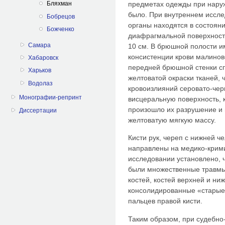
предметах одежды при нару
Бляхман
было. При внутреннем иссле
Бобрецов
органы находятся в состоян
Божченко
диафрагмальной поверхност
Самара
10 см. В брюшной полости и
консистенции крови малиново
Хабаровск
передней брюшной стенки сп
Харьков
желтоватой окраски тканей, 
Водолаз
кровоизлияний серовато-чер
Монографии-репринт
висцеральную поверхность, к
произошло их разрушение и
Диссертации
желтоватую мягкую массу.
Кисти рук, череп с нижней ч
направлены на медико-крим
исследовании установлено, 
были множественные травмы
костей, костей верхней и ни
консолидированные «старые
пальцев правой кисти.
Таким образом, при судебно