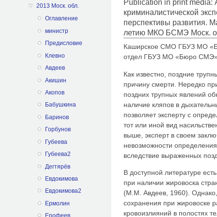
Publication in print medi
2013 Моск. обл.
криминалистической эксп
Оглавление
перспективы развития. Ма
министр
летию МКО БСМЭ Моск. об
Предисловие
Каширское СМО ГБУЗ МО «Б
Клевно
отдел ГБУЗ МО «Бюро СМЭ
Авдеев
Как известно, поздние трупн
Акишин
причину смерти. Нередко пр
Акопов
поздних трупных явлений об
наличие кляпов в дыхательных
Бабушкина
позволяет эксперту с опред
Баринов
тот или иной вид насильстве
Горбунов
выше, эксперт в своем закл
Губеева
невозможности определения 
Губеева2
вследствие выраженных позд
Дегтярёв
В доступной литературе ест
Евдокимова
при наличии жировоска стра
Евдокимова2
(М.М. Авдеев, 1960). Однако
сохранения при жировоске р
Ермолин
кровоизлияний в полостях те
Ерофеев