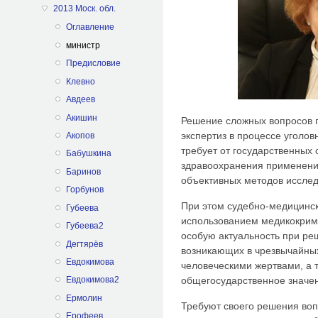
2013 Моск. обл.
Оглавление
министр
Предисловие
Клевно
Авдеев
Акишин
Решение сложных вопросов 
экспертиз в процессе уголов
Акопов
требует от государственных
Бабушкина
здравоохранения применени
Баринов
объективных методов иссле
Горбунов
При этом судебно-медицинск
Губеева
использованием медикокрим
Губеева2
особую актуальность при р
Дегтярёв
возникающих в чрезвычайны
Евдокимова
человеческими жертвами, а 
общегосударственное значе
Евдокимова2
Ермолин
Требуют своего решения воп
Ерофеев