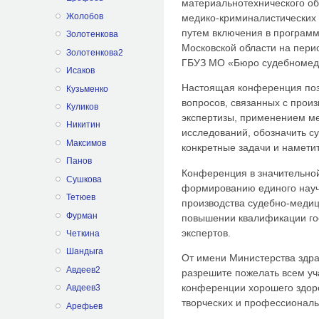
материальнотехнического о
Жолобов
медико-криминалистических 
путем включения в програм
Золотенкова
Московской области на пери
Золотенкова2
ГБУЗ МО «Бюро судебномеди
Исаков
Настоящая конференция поз
Кузьменко
вопросов, связанных с прои
Куликов
экспертизы, применением м
Никитин
исследований, обозначить 
Максимов
конкретные задачи и намети
Панов
Конференция в значительной
Сушкова
формированию единого науч
Тетюев
производства судебно-медици
Фурман
повышении квалификации го
экспертов.
Четкина
Шандыга
От имени Министерства здр
Авдеев2
разрешите пожелать всем уч
конференции хорошего здоро
Авдеев3
творческих и профессиональ
Арефьев