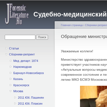
Пе
о
Судебно-медицинский жу
с
Главная страница
›
Сборники-реприн
Вы здесь
Обращение министра
Форма поиска
Поиск
Статьи
Уважаемые коллеги!
Сборники-репринт
Министерство здравоохранен
Мед. департ. 1874
приветствует участников на
Наркомздрав
«Актуальные вопросы медик
Барнаул-Новосибирск
современное состояние и пе
Казань
летию МКО БСМЭ Московской
Красноярск
Москва
2011 Юб. Пашинян
2011 Юб. Плаксин