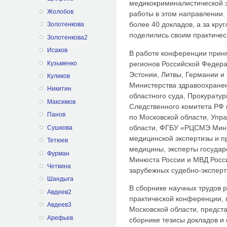
медикокриминалистической э
Жолобов
работы в этом направлении.
более 40 докладов, а за кр
Золотенкова
поделились своим практиче
Золотенкова2
Исаков
В работе конференции приня
Кузьменко
регионов Российской Федерац
Эстонии, Литвы, Германии и
Куликов
Министерства здравоохранен
Никитин
областного суда, Прокурату
Максимов
Следственного комитета РФ 
Панов
по Московской области, Упр
области, ФГБУ «РЦСМЭ Минз
Сушкова
медицинской экспертизы и 
Тетюев
медицины, эксперты госуда
Фурман
Минюста России и МВД Росси
Четкина
зарубежных судебно-эксперт
Шандыга
В сборнике научных трудов
Авдеев2
практической конференции
Авдеев3
Московской области, предст
Арефьев
сборнике тезисы докладов и