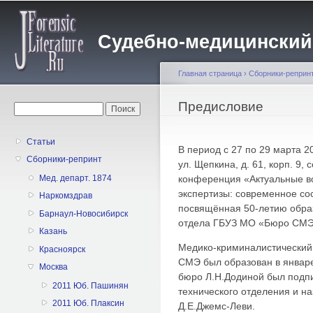
Пе
о
Судебно-медицинский жу
с
Главная страница
›
Сборники-реприн
Вы здесь
Предисловие
Форма поиска
Поиск
Статьи
В период с 27 по 29 марта 20
Сборники-репринт
ул. Щепкина, д. 61, корп. 9,
конференция «Актуальные в
Мед. департ. 1874
экспертизы: современное со
Наркомздрав
посвящённая 50-летию обра
Барнаул-Новосибирск
отдела ГБУЗ МО «Бюро СМЭ
Казань
Медико-криминалистический 
Красноярск
СМЭ был образован в январе
Москва
бюро Л.Н.Додиной был подпи
2011 Юб. Пашинян
технического отделения и н
2011 Юб. Плаксин
Д.Е.Джемс-Леви.