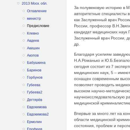
2013 Моск. обл.
За полувековую историю в М
Оглавление
авторитетные специалисты в
министр
как Заслуженный врач Росси
России, профессор В.Н.Звяги
Предисловие
кандидат медицинских наук 
Клевно
Заслуженный врач России, д
Авдеев
др.
Акишин
Благодаря усилиям заведую
Акопов
Н.А.Романько и Ю.Б.Безпало
Бабушкина
сегодня состоит из 7 экспер
Баринов
медицинских наук, 5 – имею
Горбунов
оснащен современным высок
позволяет проводить медико
Губеева
высоком научно-методическо
Губеева2
научноисследовательскую р
Дегтярёв
медицинской криминалистик
Евдокимова
Впервые за много лет на ко
Евдокимова2
области медицинской крими
Ермолин
состояния, проблем и персп
Ерофеев