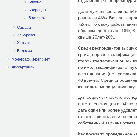
отделения (7), нейрохирурга
Бляхман
Бобрецов
Доля мужчин составляла 54%
равнялся 46%. Возраст опро
Божченко
72лет. По стажу работы ан
Самара
образом: до 5-ти лет-16%, 6
Хабаровск
свыше 20лет-26%.
Харьков
Среди респондентов высшую
Водолаз
врача; первая квалификацион
Монографии-репринт
второй квалификационной к
не имели квалификационную
Диссертации
исследования (не присваива
48 врачей. Среди опрошенны
кандидата медицинских наук
Для социологического иссле
анкета, состоящая из 40 во
дать один или более удовле
ответа. При желании опраши
собственный вариант ответа.
Как показало проведенное 