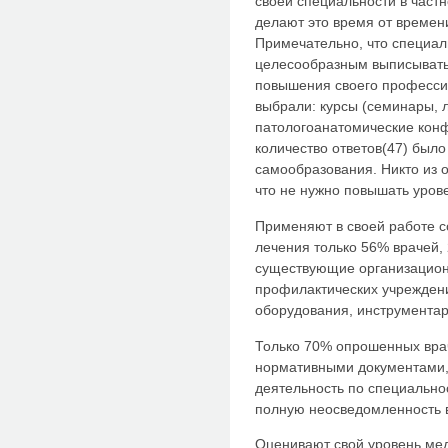
своей специальности в част
делают это время от времени
Примечательно, что специал
целесообразным выписывать
повышения своего професси
выбрали: курсы (семинары, л
патологоанатомические конф
количество ответов(47) было
самообразования. Никто из 
что не нужно повышать уров
Применяют в своей работе 
лечения только 56% врачей,
существующие организационн
профилактических учреждени
оборудования, инструментар
Только 70% опрошенных вра
нормативными документами,
деятельность по специально
полную неосведомленность 
Оценивают свой уровень ме