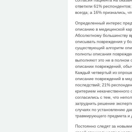
согласия пациента на оказ
ответили 61% респондентов;
всегда; а 16% признались, ч
Определенный интерес пред
описанию в медицинской кар
Абсолютному большинству вр
описывать повреждения у бол
существующий алгоритм опи
полноты описания поврежден
выполняют это не в полном 
описании повреждений, обыч
Каждый четвертый из опроше
описание повреждений в мед
последствий; 21% респондент
критерием некачественного
согласились с тем, что неп
затруднить решение эксперт
случаях по установлению да
травмирующего предмета и д
Постоянно следят за новыми