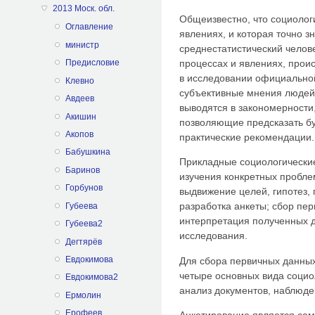
2013 Моск. обл.
Общеизвестно, что социолог
Оглавление
явлениях, и которая точно зн
министр
среднестатистический чело
процессах и явлениях, прои
Предисловие
в исследовании официальной
Клевно
субъективные мнения люде
Авдеев
выводятся в закономерности
Акишин
позволяющие предсказать б
Акопов
практические рекомендации.
Бабушкина
Прикладные социологически
Баринов
изучения конкретных проблем
Горбунов
выдвижение целей, гипотез,
разработка анкеты; сбор пер
Губеева
интерпретация полученных д
Губеева2
исследования.
Дегтярёв
Евдокимова
Для сбора первичных данных
четыре основных вида социо
Евдокимова2
анализ документов, наблюде
Ермолин
Ерофеев