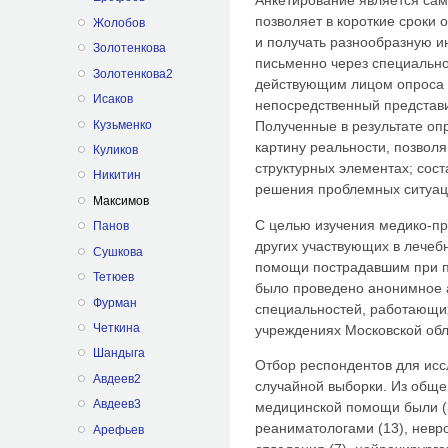
Анкетирование является са
позволяет в короткие сроки
Жолобов
и получать разнообразную и
Золотенкова
письменно через специальн
Золотенкова2
действующим лицом опроса 
Исаков
непосредственный представи
Кузьменко
Полученные в результате оп
картину реальности, позвол
Куликов
структурных элементах; сос
Никитин
решения проблемных ситуац
Максимов
С целью изучения медико-п
Панов
других участвующих в лечеб
Сушкова
помощи пострадавшим при п
Тетюев
было проведено анонимное 
Фурман
специальностей, работающи
Четкина
учреждениях Московской обл
Шандыга
Отбор респондентов для ис
Авдеев2
случайной выборки. Из обще
Авдеев3
медицинской помощи были (32
реаниматологами (13), невр
Арефьев