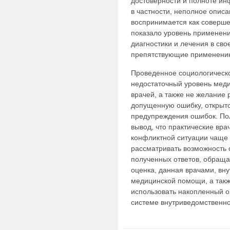
достоверности и полноте ин
в частности, неполное опис
воспринимается как соверше
показало уровень применен
диагностики и лечения в сво
препятствующие применению
Проведенное социологическ
недостаточный уровень мед
врачей, а также не желание 
допущенную ошибку, открыто
предупреждения ошибок. По
вывод, что практические вра
конфликтной ситуации чаще 
рассматривать возможность 
полученных ответов, обраща
оценка, данная врачами, вн
медицинской помощи, а такж
использовать накопленный о
системе внутриведомственно