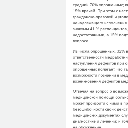
средний 70% опрошенных; вы
15% врачей. При этом с на
гражданско-правовой и угол
ненадлежащего исполнения 
знакомы 41 % респондентов,
недостаточными, а 15% подт
вопросе.
Из числа опрошенных, 32% вр
ответственности медработни
наступления дефектов при 
опрошенных полагает, что так
возможности познаний в мед
возникновения дефектов ме
Отвечая на вопрос о возмож
медицинской помощи больном
может произойти с ними в п
безошибочности своих действ
медицинских документах сл
диагностике и лечении; и то
на обсуждение.