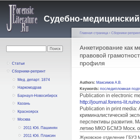
Пе
о
Судебно-медицинский жу
с
Главная страница
›
Сборники-реприн
Вы здесь
Анкетирование как м
Форма поиска
Поиск
правовой грамотност
профиля
Статьи
Сборники-репринт
Мед. департ. 1874
Authors:
Максимов А.В.
Наркомздрав
Keywords:
последипломная подг
Publication in electronic 
Барнаул-Новосибирск
http://journal.forens-lit.ru/
Казань
Publication in print medi
Красноярск
криминалистической эксп
Москва
перспективы развития. Ма
летию МКО БСМЭ Моск. об
2011 Юб. Пашинян
2011 Юб. Плаксин
Жуковское отделение ГБУЗ