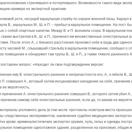
орасположения стрелявшего и потерпевшего. Возможности такого вида эксп
ющем примере из экспертной практики.
елковой роте, несущей караульную службу по охране военной базы. Караул в
ула В., караульных М., Ш. и П. – прибыл в караульное помещение. На пост был
ые с собой спиртные напитки. Между В. и П. возникла ссора. В караульном 
л серию выстрелов в В., Ш. и П., причинил им множественные огнестрельные р
вия. После этого А., с близкого расстояния произвел себе в грудь два одино
осту часовой М., слышавший стрельбу в караульном помещении, сообщил о с
е помещение и обнаружил там трупы В., Ш. и П., а также тяжело раненного А
поставлен вопрос: «Находит ли свое подтверждение версия:
нении ему В. огнестрельного ранения и непричастности его, А., к гибели В., Ш.
. и П. совершил А., который затем инсценировал нападение на себя, причини
ва ее вероятность;
. и причинение А. огнестрельного ранения совершил В., которого затем убил А.
причинив самому себе огнестрельные ранения, если да, то какова ее вероят
атериалы уголовного дела (в том числе: протоколы осмотров места происшес
ы следственных экспериментов; заключения судебно-медицинских экспертиз А. 
тиз крови; криминалистических экспертиз оружия, пуль, гильз и одежды пост
аульное помещение одноэтажное здание, разделенное на прихожую, общую ко