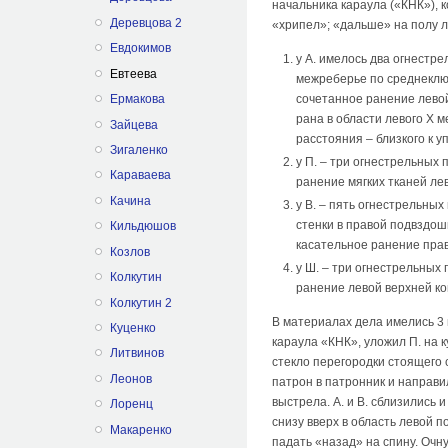
начальника караула («КНК»), к
Деревцова 2
«хрипел»; «дальше» на полу л
Евдокимов
у А. имелось два огнестр
Евтеева
межреберье по среднеклю
Ермакова
сочетанное ранение левой
рана в области левого X 
Зайцева
расстояния – близкого к у
Зигаленко
у П. – три огнестрельных
Караваева
ранение мягких тканей лев
Качина
у В. – пять огнестрельны
стенки в правой подвздош
Кильдюшов
касательное ранение прав
Козлов
у Ш. – три огнестрельных
Колкутин
ранение левой верхней ко
Колкутин 2
В материалах дела имелись 3 в
Куценко
караула «КНК», уложил П. на к
Литвинов
стекло перегородки стоящего 
Леонов
патрон в патронник и направил
выстрела. А. и В. сблизились 
Лоренц
снизу вверх в область левой п
Макаренко
падать «назад» на спину. Очну