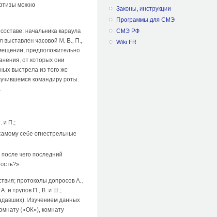
ертизы можно
Законы, инструкции
Программы для СМЭ
СМЭ РФ
 составе: начальника караула
 выставлен часовой М. В., П.,
Wiki FR
помещении, предположительно
анения, от которых они
чных выстрела из того же
лучившемся командиру роты.
.
 и П.;
в самому себе огнестрельные
, после чего последний
ность?».
твия; протоколы допросов А.,
и трупов П., В. и Ш.;
радавших). Изучением данных
мнату («ОК»), комнату