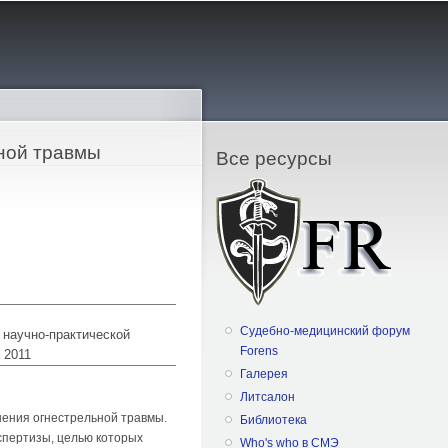
ной травмы
Все ресурсы
Судебно-медицинский форум
 научно-практической
Forens
 2011
Галерея
Литсалон
ения огнестрельной травмы.
Библиотека
спертизы, целью которых
Who's who в СМЭ