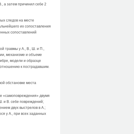
В., а затем причинил себе 2
ных следов на месте
дальнейшего их сопоставления
енных сопоставлений
травмы у А., В., Ш. и П.,
ии, механизме и объеме
либре, модели и образце
о отношению к пострадавшим.
вой обстановке места
себе «самоповреждения» двумя
. и В. себе повреждений;
ением двух выстрелов в А.;
ся у А., при всех заданных