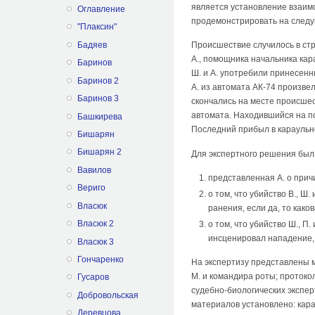
является установление взаим
Оглавление
продемонстрировать на следу
"Плаксин"
Бадяев
Происшествие случилось в стр
А., помощника начальника кара
Баринов
Ш. и А. употребили принесенн
Баринов 2
А. из автомата АК-74 произве
Баринов 3
скончались на месте происшест
автомата. Находившийся на п
Башкирева
Последний прибыл в караульно
Бишарян
Бишарян 2
Для экспертного решения был 
Вавилов
представленная А. о причи
Вериго
о том, что убийство В., Ш
Власюк
ранения, если да, то како
Власюк 2
о том, что убийство Ш., П
инсценировал нападение, 
Власюк 3
Гончаренко
На экспертизу представлены м
М. и командира роты; протокол
Гусаров
судебно-биологических экспер
Добровольская
материалов установлено: кар
Деревцова