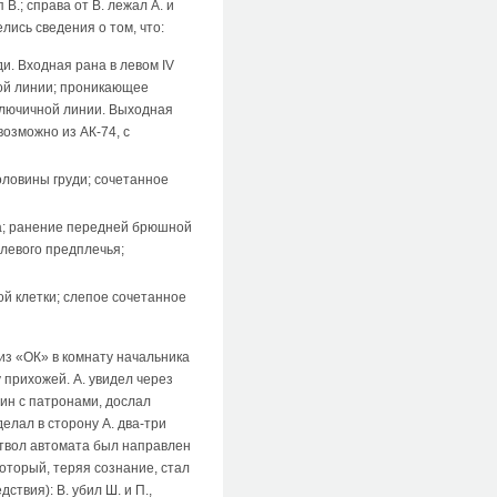
В.; cправа от В. лежал А. и
лись сведения о том, что:
и. Входная рана в левом IV
ой линии; проникающее
-ключичной линии. Выходная
озможно из АК-74, с
оловины груди; сочетанное
та; ранение передней брюшной
левого предплечья;
ой клетки; слепое сочетанное
 из «ОК» в комнату начальника
у прихожей. А. увидел через
зин с патронами, дослал
делал в сторону А. два-три
 ствол автомата был направлен
который, теряя сознание, стал
ствия): В. убил Ш. и П.,