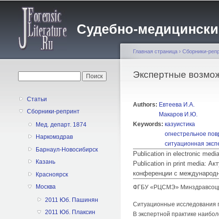
Судебно-медицинский 
Главная страница
›
Сборники-реп
Вы здесь
Экспертные возмож
Форма поиска
Поиск
Статьи
Authors:
Евтеева И.А.
Сборники-репринт
Макаров И.Ю.
Keywords:
казуистика
Мед. департ. 1874
огнестрельное по
Наркомздрав
ситуационная эксп
Барнаул-Новосибирск
Publication in electronic med
Казань
Publication in print media:
конференции с международн
Красноярск
Москва
ФГБУ «РЦСМЭ» Минздравсоцра
2011 Юб. Пашинян
Ситуационные исследования п
2011 Юб. Плаксин
В экспертной практике наибо