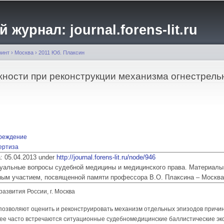
Перейти к
основному
журнал: journal.forens-lit.ru
содержанию
ринт
›
Москва
›
2011 Юб. Плаксин
ности при реконструкции механизма огнестрель
вреждение
ертиза
ia: 05.04.2013 under
http://journal.forens-lit.ru/node/946
 Актуальные вопросы судебной медицины и медицинского права. Материалы
ым участием, посвященной памяти профессора В.О. Плаксина – Москва
звития России, г. Москва
озволяют оценить и реконструировать механизм отдельных эпизодов причин
лее часто встречаются ситуационные судебномедицинские баллистические эк