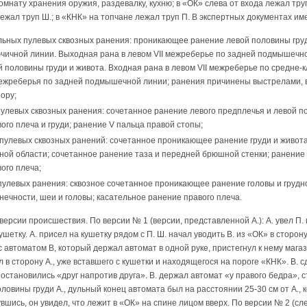
омнату хранения оружия, раздевалку, кухню; в «ОК» слева от входа лежал труп 
ежал труп Ш.; в «КНК» на топчане лежал труп П. В экспертных документах име
ельных пулевых сквозных ранения: проникающее ранение левой половины груд
чичной линии. Выходная рана в левом VII межреберье по задней подмышечн
 половины груди и живота. Входная рана в левом VII межреберье по средне
межреберья по задней подмышечной линии; ранения причинены выстрелами, в
пору;
 пулевых сквозных ранения: сочетанное ранение левого предплечья и левой п
ого плеча и груди; ранение V пальца правой стопы;
х пулевых сквозных ранений: сочетанное проникающее ранение груди и живо
ной области; сочетанное ранение таза и передней брюшной стенки; ранение 
ого плеча;
 пулевых ранения: сквозное сочетанное проникающее ранение головы и грудн
нечности, шеи и головы; касательное ранение правого плеча.
ерсии происшествия. По версии № 1 (версии, представленной А.): А. увел П.
ушетку. А. присел на кушетку рядом с П. Ш. начал уводить В. из «ОК» в сторон
с автоматом В, который держал автомат в одной руке, пристегнул к нему мага
 в сторону А., уже вставшего с кушетки и находящегося на пороге «КНК». В. с
и остановились «друг напротив друга». В. держал автомат «у правого бедра»,
оловины груди А., дульный конец автомата был на расстоянии 25-30 см от А., 
вшись, он увидел, что лежит в «ОК» на спине лицом вверх. По версии № 2 (след