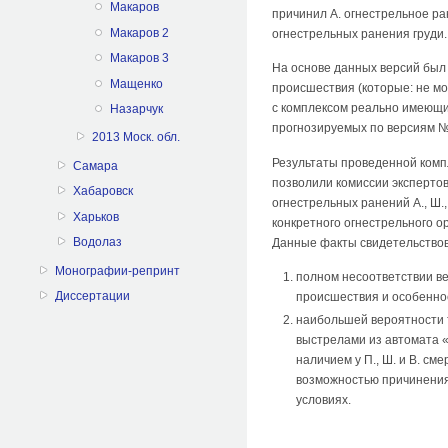
Макаров
причинил А. огнестрельное ране
Макаров 2
огнестрельных ранения груди.
Макаров 3
На основе данных версий был 
Мащенко
происшествия (которые: не мо
с комплексом реально имеющи
Назарчук
прогнозируемых по версиям № 
2013 Моск. обл.
Результаты проведенной компл
Самара
позволили комиссии эксперто
Хабаровск
огнестрельных ранений А., Ш.
Харьков
конкретного огнестрельного 
Водолаз
Данные факты свидетельствов
Монографии-репринт
полном несоответствии в
Диссертации
происшествия и особенно
наибольшей вероятности т
выстрелами из автомата «
наличием у П., Ш. и В. см
возможностью причинения 
условиях.