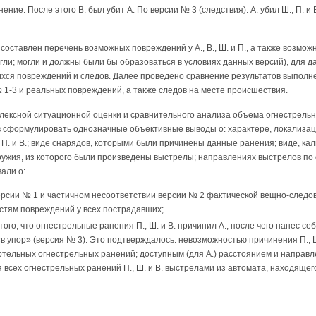
ние. После этого В. был убит А. По версии № 3 (следствия): А. убил Ш., П. и 
составлен перечень возможных повреждений у А., В., Ш. и П., а также возмож
гли; могли и должны были бы образоваться в условиях данных версий), для 
хся повреждений и следов. Далее проведено сравнение результатов выполн
1-3 и реальных повреждений, а также следов на месте происшествия.
ексной ситуационной оценки и сравнительного анализа объема огнестрельной 
в сформулировать однозначные объективные выводы о: характере, локализац
, П. и В.; виде снарядов, которыми были причинены данные ранения; виде, ка
оружия, из которого были произведены выстрелы; направлениях выстрелов п
али о:
ерсии № 1 и частичном несоответствии версии № 2 фактической вещно-следо
стям повреждений у всех пострадавших;
ого, что огнестрельные ранения П., Ш. и В. причинил А., после чего нанес 
в упор» (версия № 3). Это подтверждалось: невозможностью причинения П., Ш
ертельных огнестрельных ранений; доступным (для А.) расстоянием и направл
всех огнестрельных ранений П., Ш. и В. выстрелами из автомата, находящего