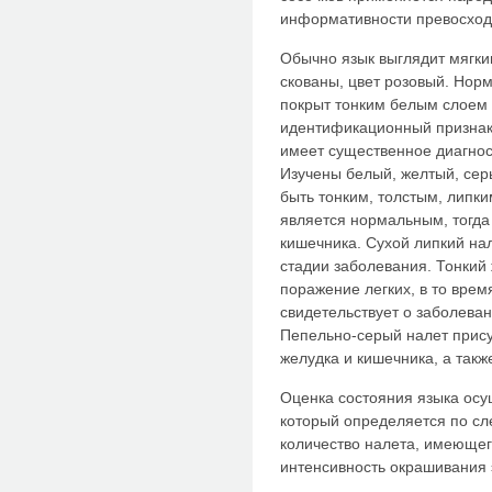
информативности превосходи
Обычно язык выглядит мягки
скованы, цвет розовый. Нор
покрыт тонким белым слоем 
идентификационный признак 
имеет существенное диагнос
Изучены белый, желтый, сер
быть тонким, толстым, липки
является нормальным, тогда 
кишечника. Сухой липкий на
стадии заболевания. Тонкий
поражение легких, в то врем
свидетельствует о заболева
Пепельно-серый налет прис
желудка и кишечника, а такж
Оценка состояния языка осу
который определяется по сл
количество налета, имеющег
интенсивность окрашивания 