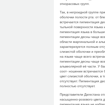
этнорасовых групп.
Так, в негроидной группе пр
оболочки полости рта: от бл
встречается пигментация дес
тыльной поверхности языка и
пигментация языка в большин
пигментации десны чаще все
области маргинальной и аль
характеризуется полным отс
слизистой оболочки и преоб
на языке чаще всего встреча
пигментации десны чаще все
альвеолярной её части. У б
соот- ношении встречаются
цвет слизистой оболочки, в 
отсутствует. Пигментация де
полностью отсутствует.
Представители Дагестана от
насыщенно-розового цвета д
пигментация языка не наблю