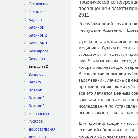
практической конференц
Оглавление
посвященной памяти про
"Плаксин"
2011
Бадяев
Республиканский научно-пра
Баринов
Республики Армения, г. Ерев
Баринов 2
Судебная стоматология явля
Баринов 3
медицины. Oдним из самых 
Башкирева
стоматологии, является иде
Бишарян
судебным медикам приходит 
Бишарян 2
который является достоверн
Врожденные аномалии зубоч
Вавилов
заболеваний, лечебных вмеш
Вериго
протезированию, сами зубны
Власюк
все это является ценным с
Власюк 2
самостоятельное экспертно
исследования по установлен
Власюк 3
основываются, в основном, н
Гончаренко
Гусаров
Для идентификации личност
Добровольская
слизистой оболочки спинки 
которого обуславливает дос
Деревцова