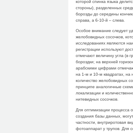
которой спинка языка делитс
стороны), разделенных сред
борозды до середины кончик
справа, а 6-10-й – слева.
Особое внимание следует уд
желобовидных сосочков, ко
исследованиях являются на
регистрации используют дос
отмечают величину угла (в г
бороздки; на верхней горизо
арабскими цифрами отмечаю
на 1-м и 10-м квадратах, на
количество желобовидных сос
принципе аналогичные схем
локализации и количественно
нитевидных сосочков.
Для оптимизации процесса о
создания базы данных, могу
частности, внутриротовая в
фотоаппарат у трупов. Для 