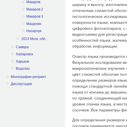
Макаров
ширину и высоту, изготовлен
Макаров 2
отпечаткам слизистой оболоч
гистологическое исследован
Макаров 3
поверхности языка; компьют
Мащенко
цифрового фотоаппарата, с
Назарчук
видеосъемки для регистрац
2013 Моск. обл.
особенностей языка, матема
обработки информации.
Самара
Хабаровск
Осмотр языка производится 
Харьков
Визуальное исследование вк
макроскопическое изучение 
Водолаз
цвет слизистой оболочки поло
Монографии-репринт
определение размеров язык
Диссертации
помощи стандартной линейк
языка от кончика до вершин
по прямой, соединяющей ко
уровне спинки языка, в мес
сосочков. Все параметры фи
Для определения размеров 
сосочков применяется парод