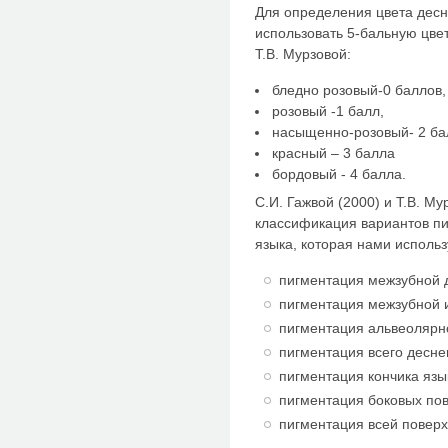
Для определения цвета десн
использовать 5-бальную цве
Т.В. Мурзовой:
бледно розовый-0 баллов,
розовый -1 балл,
насыщенно-розовый- 2 ба
красный – 3 балла
бордовый - 4 балла.
С.И. Гажвой (2000) и Т.В. М
классификация вариантов пи
языка, которая нами использ
пигментация межзубной 
пигментация межзубной 
пигментация альвеолярн
пигментация всего десне
пигментация кончика язы
пигментация боковых пов
пигментация всей поверх