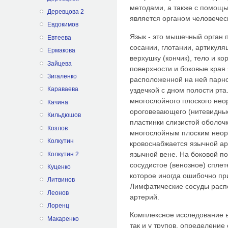
методами, а также с помощь
Деревцова 2
является органом человечес
Евдокимов
Язык - это мышечный орган 
Евтеева
сосании, глотании, артикуля
Ермакова
верхушку (кончик), тело и к
Зайцева
поверхности и боковые края 
Зигаленко
расположенной на ней парно
Караваева
уздечкой с дном полости рта
многослойного плоского нео
Качина
ороговевающего (нитевидные
Кильдюшов
пластинки слизистой оболочк
Козлов
многослойным плоским неор
Колкутин
кровоснабжается язычной ар
язычной вене. На боковой по
Колкутин 2
сосудистое (венозное) спле
Куценко
которое иногда ошибочно пр
Литвинов
Лимфатические сосуды расп
Леонов
артерий.
Лоренц
Комплексное исследование вк
Макаренко
так и у трупов, определение