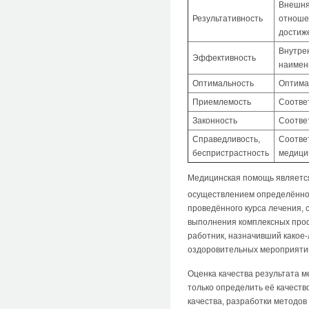
Внешня
Результативность
отноше
достиже
Внутре
Эффективность
наимен
Оптимальность
Оптима
Приемлемость
Соотве
Законность
Соотве
Справедливость,
Соотве
беспристрастность
медици
Медицинская помощь является 
осуществлением определённо
проведённого курса лечения,
выполнения комплексных проф
работник, назначивший какое
оздоровительных мероприятий 
Оценка качества результата 
только определить её качеств
качества, разработки методов