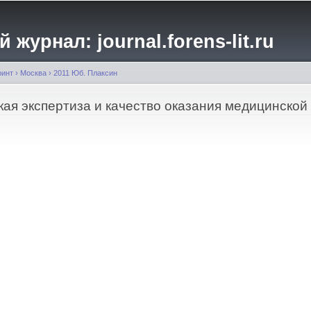
Перейти к
основному
журнал: journal.forens-lit.ru
содержанию
ринт
›
Москва
›
2011 Юб. Плаксин
ая экспертиза и качество оказания медицинско