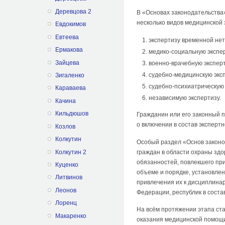
Деревцова 2
В «Основах законодательства
несколько видов медицинской 
Евдокимов
Евтеева
экспертизу временной не
Ермакова
медико-социальную экспер
Зайцева
военно-врачебную эксперт
судебно-медицинскую экс
Зигаленко
судебно-психиатрическую 
Караваева
независимую экспертизу.
Качина
Кильдюшов
Гражданин или его законный 
о включении в состав эксперт
Козлов
Колкутин
Особый раздел «Основ законо
Колкутин 2
граждан в области охраны зд
обязанностей, повлекшего пр
Куценко
объеме и порядке, установле
Литвинов
привлечения их к дисциплинар
Леонов
Федерации, республик в соста
Лоренц
На всём протяжении этапа ста
Макаренко
оказания медицинской помощи (