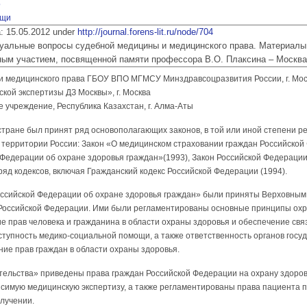
о
ощи
ia: 15.05.2012 under
http://journal.forens-lit.ru/node/704
 Актуальные вопросы судебной медицины и медицинского права. Материалы
ым участием, посвященной памяти профессора В.О. Плаксина – Москва
 медицинского права ГБОУ ВПО МГМСУ Минздравсоцразвития России, г. Мос
ой экспертизы ДЗ Москвы», г. Москва
 учреждение, Республика Казахстан, г. Алма-Аты
 стране был принят ряд основополагающих законов, в той или иной степени 
 территории России: Закон «О медицинском страховании граждан Российской
 Федерации об охране здоровья граждан»(1993), Закон Российской Федераци
 ряд кодексов, включая Гражданский кодекс Российской Федерации (1994).
сийской Федерации об охране здоровья граждан» были приняты Верховным Со
 Российской Федерации. Ими были регламентированы основные принципы охр
е прав человека и гражданина в области охраны здоровья и обеспечение свя
ступность медико-социальной помощи, а также ответственность органов госу
ие прав граждан в области охраны здоровья.
тельства» приведены права граждан Российской Федерации на охрану здоровь
симую медицинскую экспертизу, а также регламентированы права пациента 
лучении.