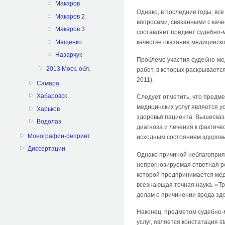
Макаров
Однако, в последние годы, вс
Макаров 2
вопросами, связанными с кач
Макаров 3
составляет предмет судебно-
Мащенко
качестве оказания медицинск
Назарчук
Проблеме участия судебно-ме
2013 Моск. обл.
работ, в которых раскрывается
2011).
Самара
Хабаровск
Следует отметить, что предм
медицинских услуг является 
Харьков
здоровья пациента. Вышесказ
Водолаз
диагноза и лечения к фактиче
Монографии-репринт
исходным состоянием здоровь
Диссертации
Однако причиной неблагоприят
непрогнозируемая ответная ре
которой предпринимается меди
всезнающая точная наука. «Т
делам о причинении вреда здо
Наконец, предметом судебно-
услуг, является констатация 