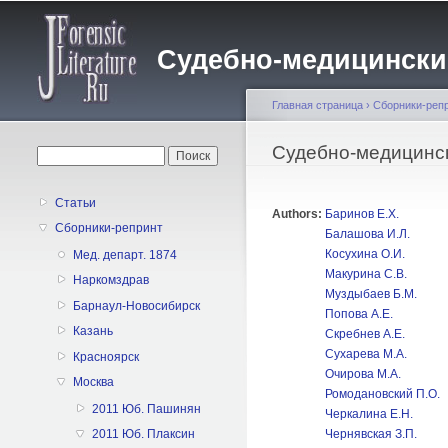
Судебно-медицинский 
Главная страница
›
Сборники-реп
Вы здесь
Судебно-медицинск
Форма поиска
Поиск
Статьи
Authors:
Баринов Е.Х.
Сборники-репринт
Балашова И.Л.
Косухина О.И.
Мед. департ. 1874
Макурина С.В.
Наркомздрав
Муздыбаев Б.М.
Барнаул-Новосибирск
Попова А.Е.
Казань
Скребнев А.Е.
Сухарева М.А.
Красноярск
Очирова М.А.
Москва
Ромодановский П.О.
2011 Юб. Пашинян
Черкалина Е.Н.
Чернявская З.П.
2011 Юб. Плаксин