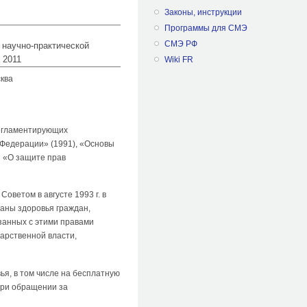
Законы, инструкции
Программы для СМЭ
СМЭ РФ
 научно-практической
 2011
Wiki FR
ква
регламентирующих
 Федерации» (1991), «Основы
и «О защите прав
ветом в августе 1993 г. в
аны здоровья граждан,
занных с этими правами
дарственной власти,
я, в том числе на бесплатную
при обращении за