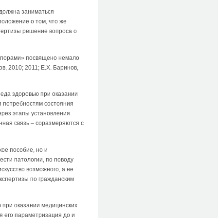
 должна заниматься
оложение о том, что же
пертизы решение вопроса о
 спорами» посвящено немало
, 2010; 2011; Е.Х. Баринов,
реда здоровью при оказании
я потребностям состояния
ерез этапы установления
нная связь – соразмеряются с
ое пособие, но и
ести патологии, по поводу
скусство возможного, а не
экспертизы по гражданским
 при оказании медицинских
ся его параметризация до и