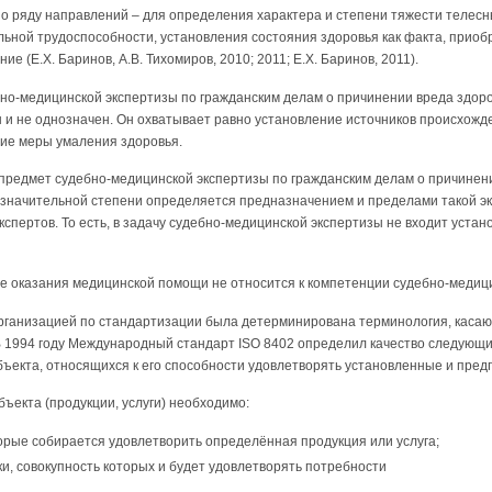
по ряду направлений – для определения характера и степени тяжести телес
ьной трудоспособности, установления состояния здоровья как факта, приоб
е (Е.Х. Баринов, А.В. Тихомиров, 2010; 2011; Е.Х. Баринов, 2011).
бно-медицинской экспертизы по гражданским делам о причинении вреда здор
н и не однозначен. Он охватывает равно установление источников происхожд
ие меры умаления здоровья.
 предмет судебно-медицинской экспертизы по гражданским делам о причинен
в значительной степени определяется предназначением и пределами такой э
спертов. То есть, в задачу судебно-медицинской экспертизы не входит устан
ве оказания медицинской помощи не относится к компетенции судебно-медици
рганизацией по стандартизации была детерминирована терминология, касаю
 1994 году Международный стандарт ISO 8402 определил качество следующим
объекта, относящихся к его способности удовлетворять установленные и пре
бъекта (продукции, услуги) необходимо:
орые собирается удовлетворить определённая продукция или услуга;
и, совокупность которых и будет удовлетворять потребности