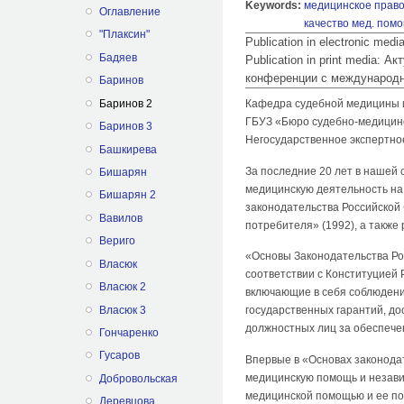
Keywords:
медицинское прав
Оглавление
качество мед. пом
"Плаксин"
Publication in electronic med
Бадяев
Publication in print media:
конференции с международн
Баринов
Баринов 2
Кафедра судебной медицины и
ГБУЗ «Бюро судебно-медицинск
Баринов 3
Негосударственное экспертное
Башкирева
За последние 20 лет в нашей
Бишарян
медицинскую деятельность на
Бишарян 2
законодательства Российской
Вавилов
потребителя» (1992), а также
Вериго
«Основы Законодательства Рос
Власюк
соответствии с Конституцией
Власюк 2
включающие в себя соблюдени
Власюк 3
государственных гарантий, до
должностных лиц за обеспечен
Гончаренко
Гусаров
Впервые в «Основах законода
медицинскую помощь и незави
Добровольская
медицинской помощью и ее по
Деревцова