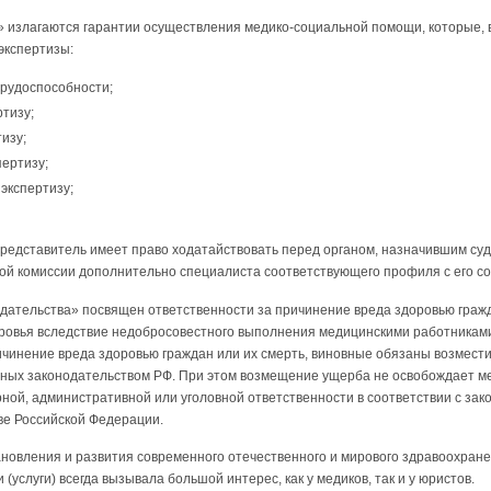
» излагаются гарантии осуществления медико-социальной помощи, которые, 
экспертизы:
трудоспособности;
тизу;
изу;
пертизу;
экспертизу;
представитель имеет право ходатайствовать перед органом, назначившим суд
ной комиссии дополнительно специалиста соответствующего профиля с его со
дательства» посвящен ответственности за причинение вреда здоровью гражд
оровья вследствие недобросовестного выполнения медицинскими работника
ичинение вреда здоровью граждан или их смерть, виновные обязаны возмест
нных законодательством РФ. При этом возмещение ущерба не освобождает м
ной, административной или уголовной ответственности в соответствии с зак
ве Российской Федерации.
новления и развития современного отечественного и мирового здравоохране
услуги) всегда вызывала большой интерес, как у медиков, так и у юристов.