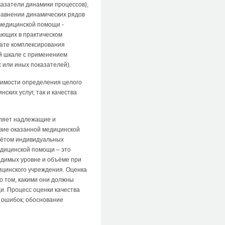
казатели динамики процессов),
равнении динамических рядов
медицинской помощи -
ающих в практическом
тате комплексирования
ой шкале с применением
 или иных показателей).
димости определения целого
ских услуг, так и качества
еляет надлежащие и
вие оказанной медицинской
чётом индивидуальных
едицинской помощи – это
димых уровне и объёме при
ицинского учреждения. Оценка
о том, какими они должны
и. Процесс оценки качества
 ошибок; обоснование