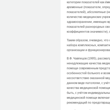
категории показателей как
ём
временные
(показатели, опре
показателей),
абсолютные
(н
количество медицинских учре
здравоохранении, имеющих вра
показателей разнородных сво
коэффициентов значимости), о
Таким образом, очевидно, чт
набора комплексных, компактн
организации и функционирова
В.Ф. Чавпецов (1995), рассм
ненадлежащие качества медиц
помощи современным представ
особенностей больного и воз
несоответствие оказанной м
данном виде патологии, с учё
качества медицинской помощи
быть, с учётом индивидуальны
медицинской помощи включает
рекомендаций по предотвраще