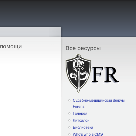
й помощи
Все ресурсы
Судебно-медицинский форум
Forens
Галерея
Литсалон
Библиотека
Who's who в СМЭ