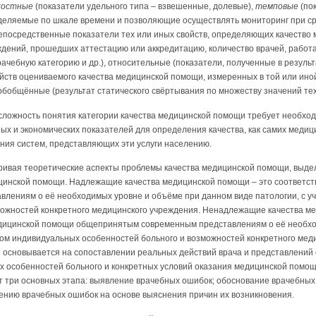
костные
(показатели удельного типа – взвешенные, долевые),
темповые
(по
деляемые по шкале времени и позволяющие осуществлять мониторинг при с
епосредственные показатели тех или иных свойств, определяющих качество 
ждений, прошедших аттестацию или аккредитацию, количество врачей, работ
чебную категорию и др.), относительные (показатели, полученные в резуль
йств оцениваемого качества медицинской помощи, измеренных в той или ин
бобщённые (результат статического свёртывания по множеству значений тех
о сложность понятия категории качества медицинской помощи требует необхо
ых и экономических показателей для определения качества, как самих медицин
ния систем, представляющих эти услуги населению.
атривая теоретические аспекты проблемы качества медицинской помощи, выд
инской помощи. Надлежащие качества медицинской помощи – это соответст
лениям о её необходимых уровне и объёме при данном виде патологии, с у
можностей конкретного медицинского учреждения. Ненадлежащие качества м
едицинской помощи общепринятым современным представлениям о её необхо
том индивидуальных особенностей больного и возможностей конкретного мед
 основывается на сопоставлении реальных действий врача и представлений 
х особенностей больного и конкретных условий оказания медицинской помощ
 три основных этапа: выявление врачебных ошибок; обоснование врачебных
нию врачебных ошибок на основе выяснения причин их возникновения.