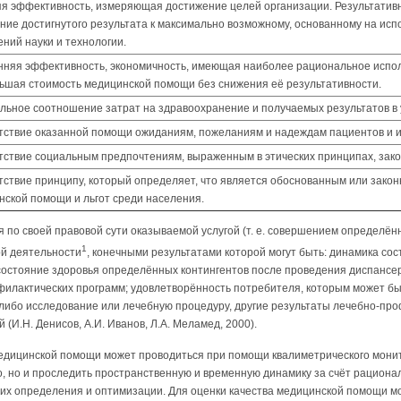
я эффективность, измеряющая достижение целей организации. Результативн
ние достигнутого результата к максимально возможному, основанному на ис
ний науки и технологии.
нняя эффективность, экономичность, имеющая наиболее рациональное использ
ьшая стоимость медицинской помощи без снижения её результативности.
льное соотношение затрат на здравоохранение и получаемых результатов в 
тствие оказанной помощи ожиданиям, пожеланиям и надеждам пациентов и и
тствие социальным предпочтениям, выраженным в этических принципах, закон
тствие принципу, который определяет, что является обоснованным или зако
нской помощи и льгот среди населения.
по своей правовой сути оказываемой услугой (т. е. совершением определён
1
й деятельности
, конечными результатами которой могут быть: динамика со
 состояние здоровья определённых контингентов после проведения диспанс
илактических программ; удовлетворённость потребителя, которым может бы
-либо исследование или лечебную процедуру, другие результаты лечебно-про
(И.Н. Денисов, А.И. Иванов, Л.А. Меламед, 2000).
медицинской помощи может проводиться при помощи квалиметрического монит
о, но и проследить пространственную и временную динамику за счёт рациона
 их определения и оптимизации. Для оценки качества медицинской помощи м