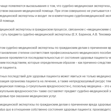
е чаще появляются высказывания о том, что судебно-медицинская экспертиза
еством оказания медицинской помощи. При этом совершенно не учитывается п
медицинской экспертизы и входит ли в компетенцию судебномедицинской экс
ой помощи.
дицинской экспертизы в гражданском процессе, связанном с «медицинскими
 суть предмета судебно-медицинской экспертизы (Е.Х. Баринов, А.В. Тихомиров
етом судебно-медицинской экспертизы по гражданским делам о причинении в
установление степени соответствия профессионального медицинского пособи
анное проявляется последовательностью от состояния здоровья пациента ч
ским последствиям, которые определенным образом – как причинно-следстве
я пациента.
ных последствий для здоровья пациента может явиться не только медицинск
акция организма пациента на лечение, а также непредсказуемый ресурс тяж
цинская помощь («треугольник вредоносности»), поскольку медицина – это и
реугольник вредоносности» также составляет предмет судебно-медицинской 
ровью при оказании медицинских услуг.
медицинской экспертизы по гражданским делам о причинении вреда здоровью
status quo в отношении собственно состояния здоровья пациента: производит