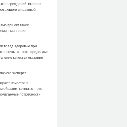
ных повреждений, степени
ретающего в правовой
овью при оказании
ения, выявление
ии вреда здоровью при
кспертизы, а также пределами
овление качества оказания
нского эксперта
щаяся качества и
 образом: качество – это
дполагаемые потребности