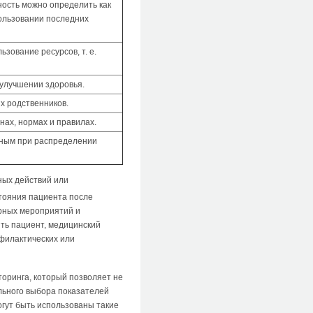
ость можно определить как
пользовании последних
ование ресурсов, т. е.
улучшении здоровья.
х родственников.
ах, нормах и правилах.
нным при распределении
ных действий или
стояния пациента после
ерных мероприятий и
ть пациент, медицинский
филактических или
оринга, который позволяет не
льного выбора показателей
огут быть использованы такие