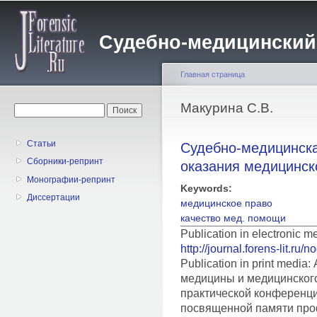
Пе
о
Судебно-медицинский жу
с
Главная страница
Вы здесь
Макурина С.В.
Форма поиска
Поиск
Статьи
Судебно-медицинска
Сборники-репринт
оказания медицинс
Монографии-репринт
Keywords:
Диссертации
медицинское право
качество мед. помощи
Publication in electronic 
http://journal.forens-lit.ru/
Publication in print medi
медицины и медицинского
практической конференц
посвященной памяти про