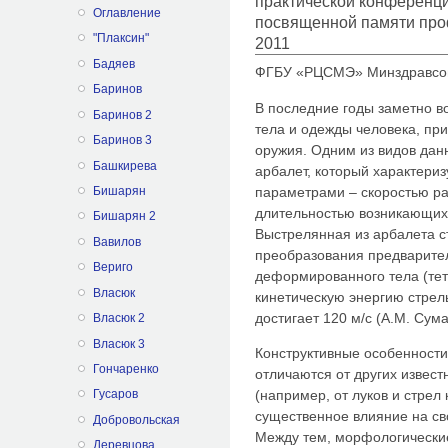
практической конференц
Оглавление
посвященной памяти про
"Плаксин"
2011
Бадяев
ФГБУ «РЦСМЭ» Минздравсоцр
Баринов
В последние годы заметно в
Баринов 2
тела и одежды человека, пр
Баринов 3
оружия. Одним из видов дан
Башкирева
арбалет, который характери
параметрами – скоростью ра
Бишарян
длительностью возникающих 
Бишарян 2
Выстрелянная из арбалета с
Вавилов
преобразования предварите
Вериго
деформированного тела (тети
Власюк
кинетическую энергию стрел
достигает 120 м/с (А.М. Сумар
Власюк 2
Власюк 3
Конструктивные особенности
Гончаренко
отличаются от других извес
(например, от луков и стрел 
Гусаров
существенное влияние на с
Добровольская
Между тем, морфологически
Деревцова