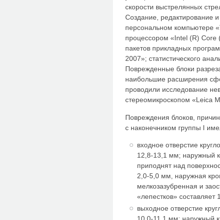
скорости выстрелянных стрел
Создание, редактирование и
персональном компьютере «To
процессором «Intel (R) Core
пакетов прикладных программ
2007»; статистического анали
Поврежденные блоки разреза
наибольшие расширения сфо
проводили исследование не
стереомикроскопом «Leica M
Повреждения блоков, причи
с наконечником группы I им
входное отверстие круг
12,8-13,1 мм; наружный 
приподнят над поверхнос
2,0-5,0 мм, наружная кро
мелкозазубренная и заос
«лепестков» составляет 1
выходное отверстие кру
10,0-11,1 мм; наружный 