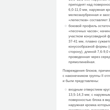
приподнят над поверхнос
6,0-11,0 мм, наружная кр
мелкозазубренная и заос
«лепестков» составляет 1
боковой профиль остаточ
«песочных часов»; начина
участком конусовидной 
37-41 мм, плавно сужаетс
конусообразной формы (
сторону), длиной 7,6-9,0
проведенная через серед
прямолинейная.
Повреждения блоков, причи
с наконечником группы II о
и были представлены:
входным отверстием кру
13,5-14,3 мм; с наружн
поверхностью блока в вид
наружная кромка которых