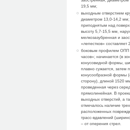
заостренная; диаметром 
19,5 мм;
выходным отверстием кр
диаметром 13,0-14,2 мм
приподнятым над поверхн
высоту 5,7-15,5 мм, нар
мелкозазубренная и заос
«лепестков» составляет 2
боковым профилем ОПП 
часов»; начинается (в зо
конусовидной формы, шир
плавно сужается, затем 
конусообразной формы (
сторону), длиной 1520 м
проведенная через серед
прямолинейная. В проекци
выходных отверстий, а та
отмечалось наличие трех
расположенных поврежде
трасс-вдавлений (ширино
– от оперения стрел.