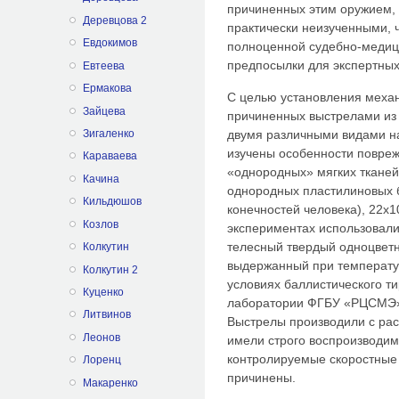
причиненных этим оружием,
Деревцова 2
практически неизученными, 
Евдокимов
полноценной судебно-медици
предпосылки для экспертных
Евтеева
Ермакова
С целью установления меха
Зайцева
причиненных выстрелами из 
двумя различными видами на
Зигаленко
изучены особенности повре
Караваева
«однородных» мягких тканей
Качина
однородных пластилиновых 
Кильдюшов
конечностей человека), 22х10
Козлов
экспериментах использовал
телесный твердый одноцвет
Колкутин
выдержанный при температур
Колкутин 2
условиях баллистического т
Куценко
лаборатории ФГБУ «РЦСМЭ»
Литвинов
Выстрелы производили с рас
Леонов
имели строго воспроизводим
контролируемые скоростные
Лоренц
причинены.
Макаренко