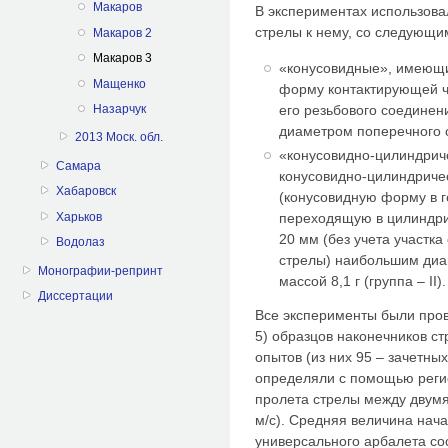
Макаров
В экспериментах использова
стрелы к нему, со следующи
Макаров 2
Макаров 3
«конусовидные», имеющ
Мащенко
форму контактирующей ча
его резьбового соединен
Назарчук
диаметром поперечного се
2013 Моск. обл.
«конусовидно-цилиндри
Самара
конусовидно-цилиндриче
Хабаровск
(конусовидную форму в г
Харьков
переходящую в цилиндрич
20 мм (без учета участка
Водолаз
стрелы) наибольшим диа
Монографии-репринт
массой 8,1 г (группа – II).
Диссертации
Все эксперименты были пров
5) образцов наконечников ст
опытов (из них 95 – зачетны
определяли с помощью регис
пролета стрелы между двумя
м/с). Средняя величина нача
универсального арбалета со